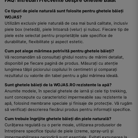
FAQ: Întrebări Frecvente despre Ghetele Baiat
Ce tipuri de piele naturală sunt folosite pentru ghetele băieți
WOJAS?
Utilizăm exclusiv piele naturală de cea mai bună calitate, inclusiv
piele box (netedă), piele întoarsă (velur) și nubuc. Fiecare tip de
piele este selectat pentru proprietățile sale specifice de
durabilitate, flexibilitate și aspect estetic.
Cum pot alege mărimea potrivită pentru ghetele băieți?
Vă recomandăm să consultați ghidul nostru de mărimi detaliat,
disponibil pe fiecare pagină de produs. Măsurați cu atenție
lungimea tălpii piciorului copilului în centimetri și comparați
rezultatul cu valorile din tabel pentru a găsi mărimea ideală.
Sunt ghetele băieți de la WOJAS.RO rezistente la apă?
Anumite modele, în special ghetele de iarnă și cele tip trekking,
sunt concepute cu caracteristici impermeabile sau rezistente la
apă, folosind membrane speciale și finisaje de protecție. Vă rugăm
să verificați descrierea fiecărui produs pentru informații specifice.
Cum trebuie îngrijite ghetele băieți din piele naturală?
Curățarea regulată cu o perie moale, utilizarea produselor de
întreținere specifice tipului de piele (creme, spray-uri) și
impermeabilizarea periodică sunt esențiale. Evitați expunerea la