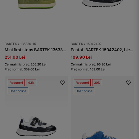
BARTEK / 136330-15
BARTEK / 15042402
Mini first steps BARTEK 136330-15, verde
Pantofi BARTEK 15042402, bleumarin-alb
251.90 Lei
109.90 Lei
Cel mai mic preț: 205.20 Lei
Cel mai mic preț: 96.90 Lei
Preț normal: 359.00 Lei
Preț normal: 169.00 Lei
Reduceri
43%
Reduceri
30%
Doar online
Doar online