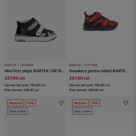
BARTEK / 13678007
BARTEK / 11711008
Mini first steps BARTEK 13678007, bleumarin-gri
Sneakers pentru băieți BARTEK 11711008, bleumarin-rosu
237.90 Lei
237.90 Lei
Cel mai mic preț: 193.80 Lei
Cel mai mic preț: 193.80 Lei
Preț normal: 339.00 Lei
Preț normal: 339.00 Lei
Reduceri
43%
Reduceri
30%
Doar online
Doar online