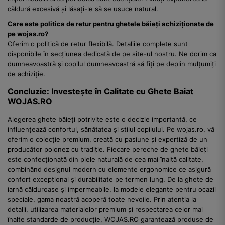
căldură excesivă și lăsați-le să se usuce natural.
Care este politica de retur pentru ghetele băieți achiziționate de
pe wojas.ro?
Oferim o politică de retur flexibilă. Detaliile complete sunt
disponibile în secțiunea dedicată de pe site-ul nostru. Ne dorim ca
dumneavoastră și copilul dumneavoastră să fiți pe deplin mulțumiți
de achiziție.
Concluzie: Investește în Calitate cu Ghete Baiat
WOJAS.RO
Alegerea ghete băieți potrivite este o decizie importantă, ce
influențează confortul, sănătatea și stilul copilului. Pe wojas.ro, vă
oferim o colecție premium, creată cu pasiune și expertiză de un
producător polonez cu tradiție. Fiecare pereche de ghete băieți
este confecționată din piele naturală de cea mai înaltă calitate,
combinând designul modern cu elemente ergonomice ce asigură
confort excepțional și durabilitate pe termen lung. De la ghete de
iarnă călduroase și impermeabile, la modele elegante pentru ocazii
speciale, gama noastră acoperă toate nevoile. Prin atenția la
detalii, utilizarea materialelor premium și respectarea celor mai
înalte standarde de producție, WOJAS.RO garantează produse de