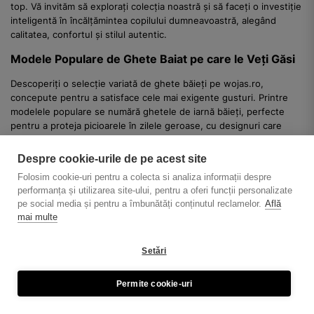
top. Vă invităm să explorați colecția noastră și să faceți o investiție
inteligentă în încălțămintea copilului dumneavoastră, alegând
calitatea, confortul și stilul autentic.
Modele Populare de Ghete Baiat pe care le Veți Găsi
Descoperiți o selecție variată de ghete băieți pe wojas.ro,
concepute pentru a satisface cele mai exigente gusturi. Printre
modelele populare se numără ghetele de iarnă băieți, perfecte
pentru a proteja picioarele în zilele geroase, cu designuri care
integrează șireturi rezistente și fermoare laterale pentru o
încălțare facilă. De asemenea, ghetele casual băieți, realizate din
Despre cookie-urile de pe acest site
piele netedă sau întoarsă, cu accente moderne și tălpi flexibile,
Folosim cookie-uri pentru a colecta si analiza informații despre
sunt ideale pentru activitățile zilnice. Pentru un look mai rafinat,
performanța și utilizarea site-ului, pentru a oferi funcții personalizate
recomandăm ghetele băieți elegante, în nuanțe clasice de negru
pe social media și pentru a îmbunătăți conținutul reclamelor.
Află
sau maro, ce pot completa perfect o ținută smart-casual. Modelele
mai multe
tip trekking băieți, robuste și cu aderență sporită, sunt perfecte
pentru copiii aventuroși. Indiferent de stilul preferat, fiecare
Setări
pereche de ghete băieți de la WOJAS.RO beneficiază de aceeași
atenție la detalii și aceeași calitate a materialelor, asigurând
confort și durabilitate.
Permite cookie-uri
Confort Sporit pentru Picioarele Mici: De ce Pielea