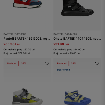
BARTEK / 18613003
BARTEK / 14044305
Pantofi BARTEK 18613003, roșu-bleumarin
Ghete BARTEK 14044305, negre
265.90 Lei
291.90 Lei
Cel mai mic preț: 252.70 Lei
Cel mai mic preț: 324.90 Lei
Preț normal: 379.00 Lei
Preț normal: 449.00 Lei
Reduceri
35%
Reduceri
35%
Doar online