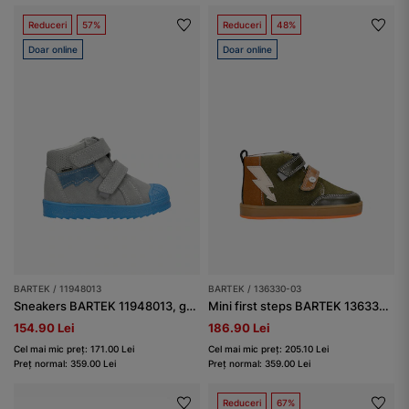
Reduceri
57%
Reduceri
48%
Doar online
Doar online
BARTEK / 11948013
BARTEK / 136330-03
Sneakers BARTEK 11948013, gri-albastru
Mini first steps BARTEK 136330-03, verde-maro
154.90 Lei
186.90 Lei
Cel mai mic preț: 171.00 Lei
Cel mai mic preț: 205.10 Lei
Preț normal: 359.00 Lei
Preț normal: 359.00 Lei
Reduceri
67%