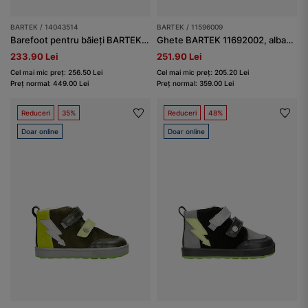
BARTEK / 14043514
BARTEK / 11596009
Barefoot pentru băieți BARTEK 14043514, negru
Ghete BARTEK 11692002, albastru-gri-portocaliu
233.90 Lei
251.90 Lei
Cel mai mic preț: 256.50 Lei
Cel mai mic preț: 205.20 Lei
Preț normal: 449.00 Lei
Preț normal: 359.00 Lei
Reduceri
35%
Reduceri
48%
Doar online
Doar online