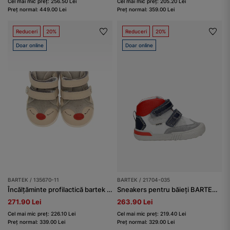
Cel mai mic preț: 256.50 Lei
Cel mai mic preț: 205.20 Lei
Preț normal: 449.00 Lei
Preț normal: 359.00 Lei
Reduceri
20%
Reduceri
20%
Doar online
Doar online
BARTEK / 135670-11
BARTEK / 21704-035
Încălțăminte profilactică bartek baby BARTEK 135670-11, bej
Sneakers pentru băieți BARTEK 21704-035, alb-bleumarin
271.90 Lei
263.90 Lei
Cel mai mic preț: 226.10 Lei
Cel mai mic preț: 219.40 Lei
Preț normal: 339.00 Lei
Preț normal: 329.00 Lei