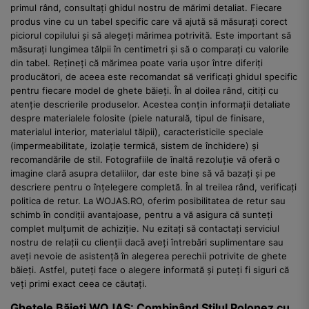
primul rând, consultați ghidul nostru de mărimi detaliat. Fiecare
produs vine cu un tabel specific care vă ajută să măsurați corect
piciorul copilului și să alegeți mărimea potrivită. Este important să
măsurați lungimea tălpii în centimetri și să o comparați cu valorile
din tabel. Rețineți că mărimea poate varia ușor între diferiți
producători, de aceea este recomandat să verificați ghidul specific
pentru fiecare model de ghete băieți. În al doilea rând, citiți cu
atenție descrierile produselor. Acestea conțin informații detaliate
despre materialele folosite (piele naturală, tipul de finisare,
materialul interior, materialul tălpii), caracteristicile speciale
(impermeabilitate, izolație termică, sistem de închidere) și
recomandările de stil. Fotografiile de înaltă rezoluție vă oferă o
imagine clară asupra detaliilor, dar este bine să vă bazați și pe
descriere pentru o înțelegere completă. În al treilea rând, verificați
politica de retur. La WOJAS.RO, oferim posibilitatea de retur sau
schimb în condiții avantajoase, pentru a vă asigura că sunteți
complet mulțumit de achiziție. Nu ezitați să contactați serviciul
nostru de relații cu clienții dacă aveți întrebări suplimentare sau
aveți nevoie de asistență în alegerea perechii potrivite de ghete
băieți. Astfel, puteți face o alegere informată și puteți fi siguri că
veți primi exact ceea ce căutați.
Ghetele Băieți WOJAS: Combinând Stilul Polonez cu