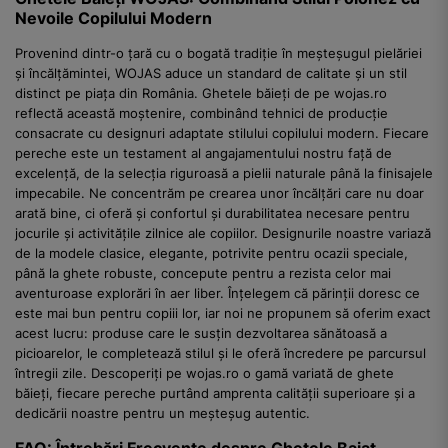
Nevoile Copilului Modern
Provenind dintr-o țară cu o bogată tradiție în meșteșugul pielăriei
și încălțămintei, WOJAS aduce un standard de calitate și un stil
distinct pe piața din România. Ghetele băieți de pe wojas.ro
reflectă această moștenire, combinând tehnici de producție
consacrate cu designuri adaptate stilului copilului modern. Fiecare
pereche este un testament al angajamentului nostru față de
excelență, de la selecția riguroasă a pielii naturale până la finisajele
impecabile. Ne concentrăm pe crearea unor încălțări care nu doar
arată bine, ci oferă și confortul și durabilitatea necesare pentru
jocurile și activitățile zilnice ale copiilor. Designurile noastre variază
de la modele clasice, elegante, potrivite pentru ocazii speciale,
până la ghete robuste, concepute pentru a rezista celor mai
aventuroase explorări în aer liber. Înțelegem că părinții doresc ce
este mai bun pentru copiii lor, iar noi ne propunem să oferim exact
acest lucru: produse care le susțin dezvoltarea sănătoasă a
picioarelor, le completează stilul și le oferă încredere pe parcursul
întregii zile. Descoperiți pe wojas.ro o gamă variată de ghete
băieți, fiecare pereche purtând amprenta calității superioare și a
dedicării noastre pentru un meșteșug autentic.