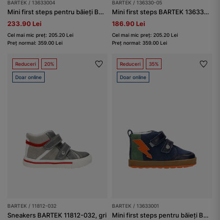
BARTEK / 13633004
BARTEK / 136330-05
Mini first steps pentru băieți BARTEK 13633004, verde
Mini first steps BARTEK 136330-05, negru-gri
233.90 Lei
186.90 Lei
Cel mai mic preț: 205.20 Lei
Cel mai mic preț: 205.20 Lei
Preț normal: 359.00 Lei
Preț normal: 359.00 Lei
Reduceri
20%
Reduceri
35%
Doar online
Doar online
BARTEK / 11812-032
BARTEK / 13633001
Sneakers BARTEK 11812-032, gri
Mini first steps pentru băieți BARTEK 13633001, albastru