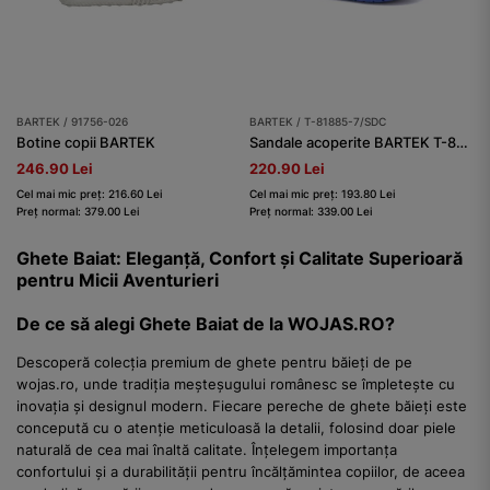
BARTEK / 91756-026
BARTEK / T-81885-7/SDC
Botine copii BARTEK
Sandale acoperite BARTEK T-81885-7/SDC, albastru
246.90 Lei
220.90 Lei
Cel mai mic preț: 216.60 Lei
Cel mai mic preț: 193.80 Lei
Preț normal: 379.00 Lei
Preț normal: 339.00 Lei
Ghete Baiat: Eleganță, Confort și Calitate Superioară
pentru Micii Aventurieri
De ce să alegi Ghete Baiat de la WOJAS.RO?
Descoperă colecția premium de ghete pentru băieți de pe
wojas.ro, unde tradiția meșteșugului românesc se împletește cu
inovația și designul modern. Fiecare pereche de ghete băieți este
concepută cu o atenție meticuloasă la detalii, folosind doar piele
naturală de cea mai înaltă calitate. Înțelegem importanța
confortului și a durabilității pentru încălțămintea copiilor, de aceea