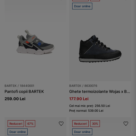
Doar online
BARTEK / 18440001
BARTEK / 8630076
Pantofi copii BARTEK
Ghete termoizolante Wojas x Bartek 8630076, bleumarin-negru
259.00 Lei
177.90 Lei
Cel mai mic preț: 256.50 Lei
Preț normal: 539.00 Lei
Reduceri
67%
Reduceri
30%
Doar online
Doar online