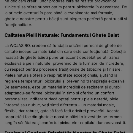
ne dedicăm creării unor produse care să reziste provocărilor
zilnice și să ofere suport optim pentru picioarele în dezvoltare. De
la primele aventuri în parc până la evenimente mai formale,
ghetele noastre pentru băieți sunt alegerea perfectă pentru stil și
funcționalitate.
Calitatea Pielii Naturale: Fundamentul Ghete Baiat
La WOJAS.RO, credem că fundația oricărei perechi de ghete de
calitate începe cu materialul din care este confecționată. Colecția
noastră de ghete băieți pune un accent deosebit pe utilizarea
exclusivă a pielii naturale, provenind de la furnizori de încredere,
cu respect pentru procesele tradiționale de tăbăcire și finisare.
Pielea naturală oferă o respirabilitate excepțională, ajutând la
reglarea temperaturii piciorului și prevenind transpirația excesivă.
De asemenea, este un material incredibil de rezistent și durabil,
adaptându-se formei piciorului în timp și oferind un confort
personalizat. Indiferent dacă optați pentru piele netedă, piele
întoarsă sau nubuc, veți simți diferența – un material moale,
flexibil, dar robust, gata să facă față oricărei provocări. Aceste
proprietăți fac din ghetele noastre băieți o investiție pe termen
lung în sănătatea și confortul picioarelor copilului dumneavoastră.