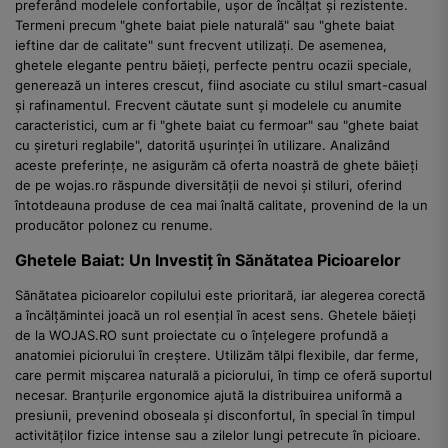
preferând modelele confortabile, ușor de încălțat și rezistente.
Termeni precum "ghete baiat piele naturală" sau "ghete baiat
ieftine dar de calitate" sunt frecvent utilizați. De asemenea,
ghetele elegante pentru băieți, perfecte pentru ocazii speciale,
generează un interes crescut, fiind asociate cu stilul smart-casual
și rafinamentul. Frecvent căutate sunt și modelele cu anumite
caracteristici, cum ar fi "ghete baiat cu fermoar" sau "ghete baiat
cu șireturi reglabile", datorită ușurinței în utilizare. Analizând
aceste preferințe, ne asigurăm că oferta noastră de ghete băieți
de pe wojas.ro răspunde diversității de nevoi și stiluri, oferind
întotdeauna produse de cea mai înaltă calitate, provenind de la un
producător polonez cu renume.
Ghetele Baiat: Un Investiț în Sănătatea Picioarelor
Sănătatea picioarelor copilului este prioritară, iar alegerea corectă
a încălțămintei joacă un rol esențial în acest sens. Ghetele băieți
de la WOJAS.RO sunt proiectate cu o înțelegere profundă a
anatomiei piciorului în creștere. Utilizăm tălpi flexibile, dar ferme,
care permit mișcarea naturală a piciorului, în timp ce oferă suportul
necesar. Branțurile ergonomice ajută la distribuirea uniformă a
presiunii, prevenind oboseala și disconfortul, în special în timpul
activităților fizice intense sau a zilelor lungi petrecute în picioare.