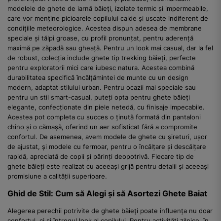
modelele de ghete de iarnă băieți, izolate termic și impermeabile,
care vor menține picioarele copilului calde și uscate indiferent de
condițiile meteorologice. Acestea dispun adesea de membrane
speciale și tălpi groase, cu profil pronunțat, pentru aderență
maximă pe zăpadă sau gheață. Pentru un look mai casual, dar la fel
de robust, colecția include ghete tip trekking băieți, perfecte
pentru exploratorii mici care iubesc natura. Acestea combină
durabilitatea specifică încălțămintei de munte cu un design
modern, adaptat stilului urban. Pentru ocazii mai speciale sau
pentru un stil smart-casual, puteți opta pentru ghete băieți
elegante, confecționate din piele netedă, cu finisaje impecabile.
Acestea pot completa cu succes o ținută formată din pantaloni
chino și o cămașă, oferind un aer sofisticat fără a compromite
confortul. De asemenea, avem modele de ghete cu șireturi, ușor
de ajustat, și modele cu fermoar, pentru o încălțare și descălțare
rapidă, apreciată de copii și părinți deopotrivă. Fiecare tip de
ghete băieți este realizat cu aceeași grijă pentru detalii și aceeași
promisiune a calității superioare.
Ghid de Stil: Cum să Alegi și să Asortezi Ghete Baiat
Alegerea perechii potrivite de ghete băieți poate influența nu doar
confortul, ci și întregul look al copilului. Pentru activități zilnice, în