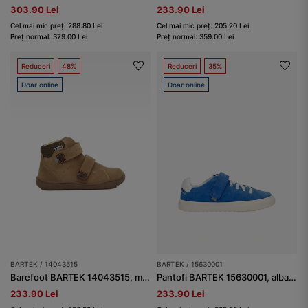
303.90 Lei
233.90 Lei
Cel mai mic preț: 288.80 Lei
Cel mai mic preț: 205.20 Lei
Preț normal: 379.00 Lei
Preț normal: 359.00 Lei
Reduceri
48%
Reduceri
35%
Doar online
Doar online
BARTEK / 14043515
BARTEK / 15630001
Barefoot BARTEK 14043515, maro-bej
Pantofi BARTEK 15630001, albastru
233.90 Lei
233.90 Lei