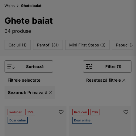
Wojas
Ghete baiat
Ghete baiat
34 produse
Căciuli (1)
Pantofi (31)
Mini First Steps (3)
Papuci De 
Sortează
Filtre (1)
Filtrele selectate:
Resetează filtrele
Sezonul:
Primavară
Reduceri
35%
Reduceri
20%
Doar online
Doar online