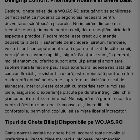
Design și Confort: Prioritățile Noastre în Ghete Baiat
Designul ghete băieți de la WOJAS.RO este gândit să echilibreze
perfect estetica modernă cu ergonomia necesară pentru
dezvoltarea sănătoasă a piciorului. Ne inspirăm din cele mai
recente tendințe în moda pentru copii, dar nu neglijăm niciodată
aspectele practice. Fiecare model este creat cu o atenție
deosebită la detalii: sistemele de închidere (șireturi, fermoare,
velcro) sunt concepute pentru a fi ușor de utilizat de către copii,
permițând o ajustare rapidă și sigură. Branțurile sunt, în general,
moi și anatomice, oferind suport arcului plantar și amortizare
suplimentară la fiecare pas. Talpa exterioară, adesea realizată din
cauciuc flexibil și rezistent la uzură, este proiectată pentru a oferi
o aderență optimă pe diverse suprafețe, minimizând riscul de
alunecare. Interiorul este căptușit cu materiale textile moi sau
piele, asigurând o experiență plăcută pe durata întregii zile, chiar
și în condiții de utilizare intensă. Ne asigurăm că ghetele noastre
pentru băieți nu sunt doar frumoase, ci și incredibil de
confortabile, permițând copilului să se miște liber și încrezător.
Tipuri de Ghete Băieți Disponibile pe WOJAS.RO
Gama noastră variată de ghete băieți acoperă toate nevoile și
preferințele. Pentru zilele mai reci și ploioase, recomandăm