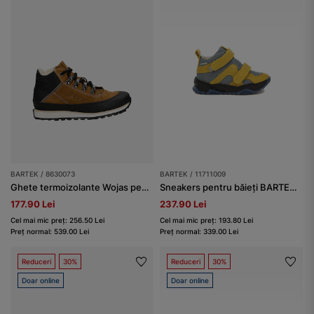
BARTEK / 8630073
BARTEK / 11711009
Ghete termoizolante Wojas pentru băieți x Bartek 8630073, maro
Sneakers pentru băieți BARTEK 11711009, albastru-galben
177.90 Lei
237.90 Lei
Cel mai mic preț: 256.50 Lei
Cel mai mic preț: 193.80 Lei
Preț normal: 539.00 Lei
Preț normal: 339.00 Lei
Reduceri
30%
Reduceri
30%
Doar online
Doar online