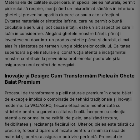
Materialele de calitate superioară, în special pielea naturală, permit
piciorului să respire, menținând un microclimat sănătos în interiorul
ghetei și prevenind apariția ciupercilor sau a altor afecțiuni.
Evitarea materialelor sintetice ieftine, care nu permit o bună
circulație a aerului și pot cauza iritații, este un alt aspect pe care îl
luăm în considerare. Alegând ghetele noastre băieți, părinții
investesc nu doar într-un produs estetic plăcut și durabil, ci mai
ales în sănătatea pe termen lung a picioarelor copilului. Calitatea
superioară a pielii naturale și construcția atentă a încălțămintei
noastre contribuie la prevenirea problemelor posturale și la
asigurarea unui confort de neegalat.
Inovație și Design: Cum Transformăm Pielea în Ghete
Baiat Premium
Procesul de transformare a pielii naturale premium în ghete băieți
de excepție implică o combinație de tehnici tradiționale și inovații
moderne. La WOJAS.RO, fiecare etapă este monitorizată cu
strictețe pentru a garanta calitatea finală. Începem cu selecția
atentă a celor mai bune calități de piele, analizând textura,
flexibilitatea și rezistența fiecărui lot. Ulterior, pielea este tăiată cu
precizie, folosind tipare optimizate pentru a minimiza risipa de
material și pentru a asigura o potrivire perfectă. Procesul de