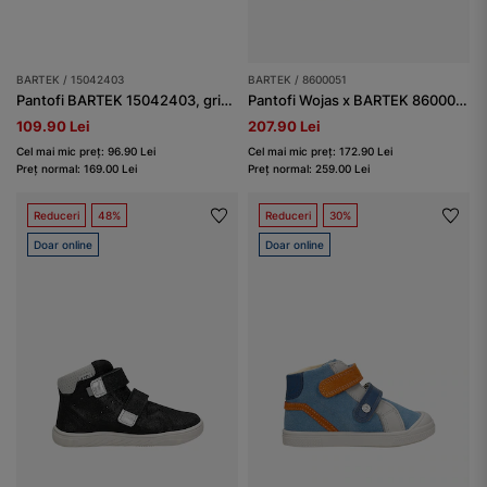
BARTEK / 15042403
BARTEK / 8600051
Pantofi BARTEK 15042403, gri-alb
Pantofi Wojas x BARTEK 8600051, negru
109.90 Lei
207.90 Lei
Cel mai mic preț: 96.90 Lei
Cel mai mic preț: 172.90 Lei
Preț normal: 169.00 Lei
Preț normal: 259.00 Lei
Reduceri
48%
Reduceri
30%
Doar online
Doar online