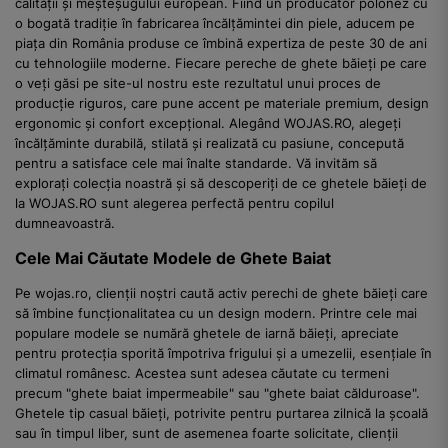
calității și meșteșugului european. Fiind un producător polonez cu
o bogată tradiție în fabricarea încălțămintei din piele, aducem pe
piața din România produse ce îmbină expertiza de peste 30 de ani
cu tehnologiile moderne. Fiecare pereche de ghete băieți pe care
o veți găsi pe site-ul nostru este rezultatul unui proces de
producție riguros, care pune accent pe materiale premium, design
ergonomic și confort excepțional. Alegând WOJAS.RO, alegeți
încălțăminte durabilă, stilată și realizată cu pasiune, concepută
pentru a satisface cele mai înalte standarde. Vă invităm să
explorați colecția noastră și să descoperiți de ce ghetele băieți de
la WOJAS.RO sunt alegerea perfectă pentru copilul
dumneavoastră.
Cele Mai Căutate Modele de Ghete Baiat
Pe wojas.ro, clienții noștri caută activ perechi de ghete băieți care
să îmbine funcționalitatea cu un design modern. Printre cele mai
populare modele se numără ghetele de iarnă băieți, apreciate
pentru protecția sporită împotriva frigului și a umezelii, esențiale în
climatul românesc. Acestea sunt adesea căutate cu termeni
precum "ghete baiat impermeabile" sau "ghete baiat călduroase".
Ghetele tip casual băieți, potrivite pentru purtarea zilnică la școală
sau în timpul liber, sunt de asemenea foarte solicitate, clienții