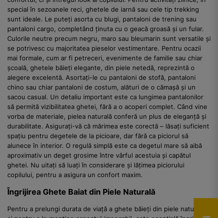
special în sezoanele reci, ghetele de iarnă sau cele tip trekking
sunt ideale. Le puteți asorta cu blugi, pantaloni de trening sau
pantaloni cargo, completând ținuta cu o geacă groasă și un fular.
Culorile neutre precum negru, maro sau bleumarin sunt versatile și
se potrivesc cu majoritatea pieselor vestimentare. Pentru ocazii
mai formale, cum ar fi petreceri, evenimente de familie sau chiar
școală, ghetele băieți elegante, din piele netedă, reprezintă o
alegere excelentă. Asortați-le cu pantaloni de stofă, pantaloni
chino sau chiar pantaloni de costum, alături de o cămașă și un
sacou casual. Un detaliu important este ca lungimea pantalonilor
să permită vizibilitatea ghetei, fără a o acoperi complet. Când vine
vorba de materiale, pielea naturală conferă un plus de eleganță și
durabilitate. Asigurați-vă că mărimea este corectă – lăsați suficient
spațiu pentru degetele de la picioare, dar fără ca piciorul să
alunece în interior. O regulă simplă este ca degetul mare să aibă
aproximativ un deget grosime între vârful acestuia și capătul
ghetei. Nu uitați să luați în considerare și lățimea piciorului
copilului, pentru a asigura un confort maxim.
Îngrijirea Ghete Baiat din Piele Naturală
Pentru a prelungi durata de viață a ghete băieți din piele naturală