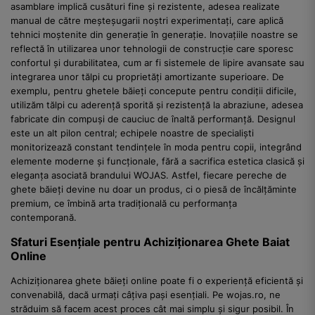
asamblare implică cusături fine și rezistente, adesea realizate
manual de către meșteșugarii noștri experimentați, care aplică
tehnici moștenite din generație în generație. Inovațiile noastre se
reflectă în utilizarea unor tehnologii de construcție care sporesc
confortul și durabilitatea, cum ar fi sistemele de lipire avansate sau
integrarea unor tălpi cu proprietăți amortizante superioare. De
exemplu, pentru ghetele băieți concepute pentru condiții dificile,
utilizăm tălpi cu aderență sporită și rezistență la abraziune, adesea
fabricate din compuși de cauciuc de înaltă performanță. Designul
este un alt pilon central; echipele noastre de specialiști
monitorizează constant tendințele în moda pentru copii, integrând
elemente moderne și funcționale, fără a sacrifica estetica clasică și
eleganța asociată brandului WOJAS. Astfel, fiecare pereche de
ghete băieți devine nu doar un produs, ci o piesă de încălțăminte
premium, ce îmbină arta tradițională cu performanța
contemporană.
Sfaturi Esențiale pentru Achiziționarea Ghete Baiat
Online
Achiziționarea ghete băieți online poate fi o experiență eficientă și
convenabilă, dacă urmați câțiva pași esențiali. Pe wojas.ro, ne
străduim să facem acest proces cât mai simplu și sigur posibil. În