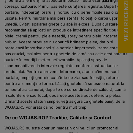
și pentru a le menține aspectul impecabil, este esențială îngrijirea
VEZI RECENZII
corespunzătoare. Primul pas este curățarea regulată. După fiecare
purtare, îndepărtați praful și noroiul cu o perie moale sau o cârpă
uscată. Pentru murdăria mai persistentă, folosiți o cârpă ușor
umedă. Evitați spălarea ghete cu apă în exces. După curățare, este
recomandat să aplicați un produs de întreținere specific tipului de
piele: cremă pentru piele netedă, spray pentru piele întoarsă sau
nubuc. Aceste produse nu doar că hrănesc pielea, dar o și
protejează împotriva apei și a petelor. Impermeabilizarea este un
pas crucial, mai ales pentru ghetele de iarnă sau cele destinate a fi
purtate în condiții meteo nefavorabile. Aplicați spray de
impermeabilizare la intervale regulate, conform instrucțiunilor
produsului. Pentru a preveni deformarea, atunci când nu sunt
purtate, umpleți ghetele cu hârtie de ziar sau folosiți șireturile
pentru a le menține forma. Lăsați ghetele să se usuce natural, la
temperatura camerei, departe de surse directe de căldură, cum ar
fi caloriferele sau focul, deoarece acestea pot deteriora pielea.
Urmând aceste sfaturi simple, veți asigura că ghetele băieți de la
WOJAS.RO vor arăta ca noi pentru mult timp.
De ce WOJAS.RO? Tradiție, Calitate și Confort
WOJAS.RO nu este doar un magazin online, ci un promotor al