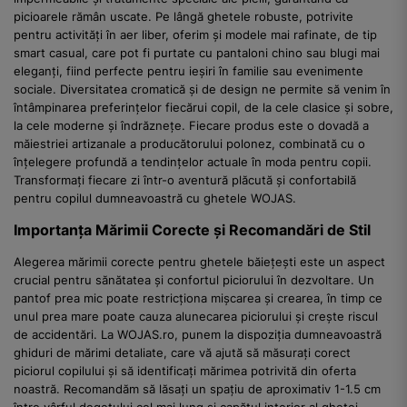
picioarele rămân uscate. Pe lângă ghetele robuste, potrivite
pentru activități în aer liber, oferim și modele mai rafinate, de tip
smart casual, care pot fi purtate cu pantaloni chino sau blugi mai
eleganți, fiind perfecte pentru ieșiri în familie sau evenimente
sociale. Diversitatea cromatică și de design ne permite să venim în
întâmpinarea preferințelor fiecărui copil, de la cele clasice și sobre,
la cele moderne și îndrăznețe. Fiecare produs este o dovadă a
măiestriei artizanale a producătorului polonez, combinată cu o
înțelegere profundă a tendințelor actuale în moda pentru copii.
Transformați fiecare zi într-o aventură plăcută și confortabilă
pentru copilul dumneavoastră cu ghetele WOJAS.
Importanța Mărimii Corecte și Recomandări de Stil
Alegerea mărimii corecte pentru ghetele băiețești este un aspect
crucial pentru sănătatea și confortul piciorului în dezvoltare. Un
pantof prea mic poate restricționa mișcarea și crearea, în timp ce
unul prea mare poate cauza alunecarea piciorului și crește riscul
de accidentări. La WOJAS.ro, punem la dispoziția dumneavoastră
ghiduri de mărimi detaliate, care vă ajută să măsurați corect
piciorul copilului și să identificați mărimea potrivită din oferta
noastră. Recomandăm să lăsați un spațiu de aproximativ 1-1.5 cm
între vârful degetului cel mai lung și capătul interior al ghetei,