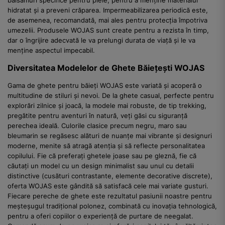
hidratat și a preveni crăparea. Impermeabilizarea periodică este,
de asemenea, recomandată, mai ales pentru protecția împotriva
umezelii. Produsele WOJAS sunt create pentru a rezista în timp,
dar o îngrijire adecvată le va prelungi durata de viață și le va
menține aspectul impecabil.
Diversitatea Modelelor de Ghete Băiețești WOJAS
Gama de ghete pentru băieți WOJAS este variată și acoperă o
multitudine de stiluri și nevoi. De la ghete casual, perfecte pentru
explorări zilnice și joacă, la modele mai robuste, de tip trekking,
pregătite pentru aventuri în natură, veți găsi cu siguranță
perechea ideală. Culorile clasice precum negru, maro sau
bleumarin se regăsesc alături de nuanțe mai vibrante și designuri
moderne, menite să atragă atenția și să reflecte personalitatea
copilului. Fie că preferați ghetele joase sau pe gleznă, fie că
căutați un model cu un design minimalist sau unul cu detalii
distinctive (cusături contrastante, elemente decorative discrete),
oferta WOJAS este gândită să satisfacă cele mai variate gusturi.
Fiecare pereche de ghete este rezultatul pasiunii noastre pentru
meșteșugul tradițional polonez, combinată cu inovația tehnologică,
pentru a oferi copiilor o experiență de purtare de neegalat.