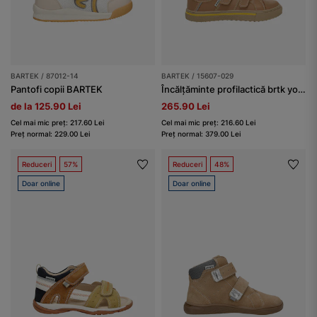
BARTEK / 87012-14
BARTEK / 15607-029
Pantofi copii BARTEK
Încălțăminte profilactică brtk young BARTEK 15607-029, bej
de la 125.90 Lei
265.90 Lei
Cel mai mic preț: 217.60 Lei
Cel mai mic preț: 216.60 Lei
Preț normal: 229.00 Lei
Preț normal: 379.00 Lei
Reduceri
57%
Reduceri
48%
Doar online
Doar online