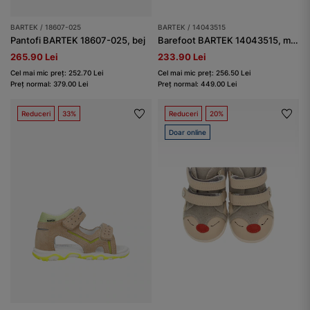
BARTEK / 18607-025
BARTEK / 14043515
Pantofi BARTEK 18607-025, bej
Barefoot BARTEK 14043515, maro-bej
265.90 Lei
233.90 Lei
Cel mai mic preț: 252.70 Lei
Cel mai mic preț: 256.50 Lei
Preț normal: 379.00 Lei
Preț normal: 449.00 Lei
Reduceri
33%
Reduceri
20%
Doar online