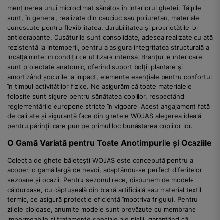
menținerea unui microclimat sănătos în interiorul ghetei. Tălpile
sunt, în general, realizate din cauciuc sau poliuretan, materiale
cunoscute pentru flexibilitatea, durabilitatea și proprietățile lor
antiderapante. Cusăturile sunt consolidate, adesea realizate cu ață
rezistentă la intemperii, pentru a asigura integritatea structurală a
încălțămintei în condiții de utilizare intensă. Branțurile interioare
sunt proiectate anatomic, oferind suport bolții plantare și
amortizând șocurile la impact, elemente esențiale pentru confortul
în timpul activităților fizice. Ne asigurăm că toate materialele
folosite sunt sigure pentru sănătatea copiilor, respectând
reglementările europene stricte în vigoare. Acest angajament față
de calitate și siguranță face din ghetele WOJAS alegerea ideală
pentru părinții care pun pe primul loc bunăstarea copiilor lor.
O Gamă Variată pentru Toate Anotimpurile și Ocaziile
Colecția de ghete băiețești WOJAS este concepută pentru a
acoperi o gamă largă de nevoi, adaptându-se perfect diferitelor
sezoane și ocazii. Pentru sezonul rece, dispunem de modele
călduroase, cu căptușeală din blană artificială sau material textil
termic, ce asigură protecție eficientă împotriva frigului. Pentru
zilele ploioase, anumite modele sunt prevăzute cu membrane
impermeabile și tratamente speciale ale pielii, garantând că