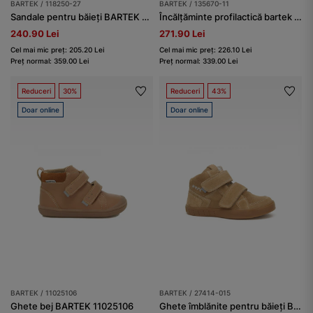
BARTEK / 118250-27
BARTEK / 135670-11
Sandale pentru băieți BARTEK 118250-27, bej
Încălțăminte profilactică bartek baby BARTEK 135670-11, bej
240.90 Lei
271.90 Lei
Cel mai mic preț: 205.20 Lei
Cel mai mic preț: 226.10 Lei
Preț normal: 359.00 Lei
Preț normal: 339.00 Lei
Reduceri
30%
Reduceri
43%
Doar online
Doar online
BARTEK / 11025106
BARTEK / 27414-015
Ghete bej BARTEK 11025106
Ghete îmblănite pentru băieți BARTEK 27414-015, bej