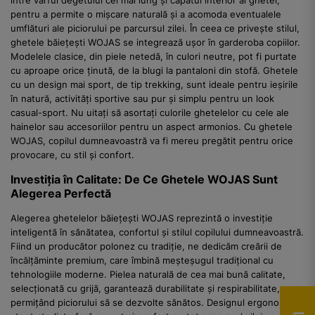
pentru a permite o mișcare naturală și a acomoda eventualele
umflături ale piciorului pe parcursul zilei. În ceea ce privește stilul,
ghetele băiețești WOJAS se integrează ușor în garderoba copiilor.
Modelele clasice, din piele netedă, în culori neutre, pot fi purtate
cu aproape orice ținută, de la blugi la pantaloni din stofă. Ghetele
cu un design mai sport, de tip trekking, sunt ideale pentru ieșirile
în natură, activități sportive sau pur și simplu pentru un look
casual-sport. Nu uitați să asortați culorile ghetelelor cu cele ale
hainelor sau accesoriilor pentru un aspect armonios. Cu ghetele
WOJAS, copilul dumneavoastră va fi mereu pregătit pentru orice
provocare, cu stil și confort.
Investiția în Calitate: De Ce Ghetele WOJAS Sunt
Alegerea Perfectă
Alegerea ghetelelor băiețești WOJAS reprezintă o investiție
inteligentă în sănătatea, confortul și stilul copilului dumneavoastră.
Fiind un producător polonez cu tradiție, ne dedicăm creării de
încălțăminte premium, care îmbină meșteșugul tradițional cu
tehnologiile moderne. Pielea naturală de cea mai bună calitate,
selecționată cu grijă, garantează durabilitate și respirabilitate,
permițând piciorului să se dezvolte sănătos. Designul ergonomic și