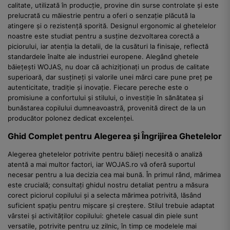
calitate, utilizată în producție, provine din surse controlate și este
prelucrată cu măiestrie pentru a oferi o senzație plăcută la
atingere și o rezistență sporită. Designul ergonomic al ghetelelor
noastre este studiat pentru a susține dezvoltarea corectă a
piciorului, iar atenția la detalii, de la cusături la finisaje, reflectă
standardele înalte ale industriei europene. Alegând ghetele
băiețești WOJAS, nu doar că achiziționați un produs de calitate
superioară, dar susțineți și valorile unei mărci care pune preț pe
autenticitate, tradiție și inovație. Fiecare pereche este o
promisiune a confortului și stilului, o investiție în sănătatea și
bunăstarea copilului dumneavoastră, provenită direct de la un
producător polonez dedicat excelenței.
Ghid Complet pentru Alegerea și Îngrijirea Ghetelelor
Alegerea ghetelelor potrivite pentru băieți necesită o analiză
atentă a mai multor factori, iar WOJAS.ro vă oferă suportul
necesar pentru a lua decizia cea mai bună. În primul rând, mărimea
este crucială; consultați ghidul nostru detaliat pentru a măsura
corect piciorul copilului și a selecta mărimea potrivită, lăsând
suficient spațiu pentru mișcare și creștere. Stilul trebuie adaptat
vârstei și activităților copilului: ghetele casual din piele sunt
versatile, potrivite pentru uz zilnic, în timp ce modelele mai