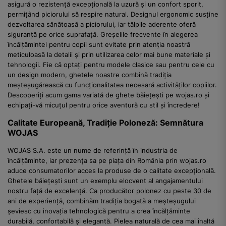
asigură o rezistență excepțională la uzură și un confort sporit,
permițând piciorului să respire natural. Designul ergonomic susține
dezvoltarea sănătoasă a piciorului, iar tălpile aderente oferă
siguranță pe orice suprafață. Greșelile frecvente în alegerea
încălțămintei pentru copii sunt evitate prin atenția noastră
meticuloasă la detalii și prin utilizarea celor mai bune materiale și
tehnologii. Fie că optați pentru modele clasice sau pentru cele cu
un design modern, ghetele noastre combină tradiția
meșteșugărească cu funcționalitatea necesară activităților copiilor.
Descoperiți acum gama variată de ghete băiețești pe wojas.ro și
echipați-vă micuțul pentru orice aventură cu stil și încredere!
Calitate Europeană, Tradiție Poloneză: Semnătura
WOJAS
WOJAS S.A. este un nume de referință în industria de
încălțăminte, iar prezența sa pe piața din România prin wojas.ro
aduce consumatorilor acces la produse de o calitate excepțională.
Ghetele băiețești sunt un exemplu elocvent al angajamentului
nostru față de excelență. Ca producător polonez cu peste 30 de
ani de experiență, combinăm tradiția bogată a meșteșugului
șeviesc cu inovația tehnologică pentru a crea încălțăminte
durabilă, confortabilă și elegantă. Pielea naturală de cea mai înaltă