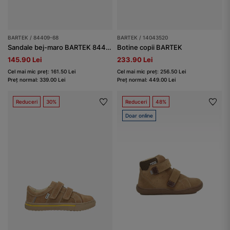
BARTEK / 84409-68
BARTEK / 14043520
Sandale bej-maro BARTEK 84409-68
Botine copii BARTEK
145.90 Lei
233.90 Lei
Cel mai mic preț: 161.50 Lei
Cel mai mic preț: 256.50 Lei
Preț normal: 339.00 Lei
Preț normal: 449.00 Lei
Reduceri
30%
Reduceri
48%
Doar online