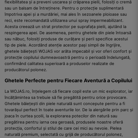
flexibilitatea și a preveni uscarea și crăparea pielii, folosiți o cremă
sau un balsam de întreținere. Pentru o protecție suplimentară
împotriva apei și a murdăriei, mai ales în sezoanele ploioase sau
reci, este recomandată utilizarea unui spray impermeabilizant.
Acesta creează un strat protector pe suprafața pielii, ajutând la
respingerea apei. De asemenea, pentru ghetele din piele întoarsă
sau năbuc, folosiți produse de curățare și perii specifice acestui
tip de piele. Acordând atenție acestor pași simpli de îngrijire,
ghetele băiețești WOJAS vor arăta impecabil și vor oferi confort și
protecție copilului dumneavoastră pentru o perioadă îndelungată,
confirmând calitatea superioară a produselor realizate de
producătorul polonez.
Ghetele Perfecte pentru Fiecare Aventură a Copilului
La WOJAS.ro, înțelegem că fiecare copil este un mic explorator, iar
încălțămintea sa trebuie să fie pregătită pentru orice provocare.
Ghetele băiețești din piele naturală sunt concepute pentru a fi
tovarășul perfect în toate aventurile lor. De la alergările prin parc și
joaca în curtea școlii, la explorarea potecilor din natură sau
pregătirea pentru iarna cea geroasă, produsele noastre oferă
protecția, confortul și stilul de care cei mici au nevoie. Pielea
naturală premium, selectată cu grijă de producătorul polonez,