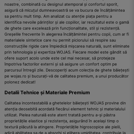
noastre, combinată cu designul atemporal și confortul sporit,
asigură că micuțul dumneavoastră se va bucura de încălțămintea
sa pentru mult timp. Am analizat cu atenție piața pentru a
identifica nevoile părinților și ale copiilor, iar rezultatul este o gamă
de ghete care excelează prin funcționalitate, stil și rezistență.
Greșelile frecvente în alegerea încălțămintei pentru copii, cum ar fi
materialele sintetice care nu permit piciorului să respire sau
construcțiile rigide care împiedică mișcarea naturală, sunt eliminate
prin tehnologia și expertiza WOJAS. Fiecare model este gândit să
ofere suport acolo unde este cel mai necesar, să protejeze
împotriva factorilor externi și să asigure un confort optim pe
parcursul întregii zile. Descoperiți acum colecția de ghete băiețești
pe wojas.ro și bucurați-vă de calitatea premium, a unui producător
polonez dedicat!
Detalii Tehnice și Materiale Premium
Calitatea incontestabilă a ghetelelor băiețești WOJAS provine din
atenția deosebită acordată fiecărui element tehnic și materialului
utilizat. Pielea naturală este atent tratată pentru a-și păstra
proprietățile elastice și rezistența, asigurând în același timp o
textură plăcută la atingere. Proprietățile higroscopice ale pielii,
adică abilitatea sa de a absorbi și elibera umiditatea, contribuie la