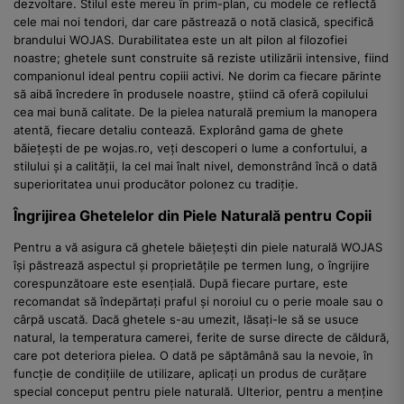
dezvoltare. Stilul este mereu în prim-plan, cu modele ce reflectă
cele mai noi tendori, dar care păstrează o notă clasică, specifică
brandului WOJAS. Durabilitatea este un alt pilon al filozofiei
noastre; ghetele sunt construite să reziste utilizării intensive, fiind
companionul ideal pentru copiii activi. Ne dorim ca fiecare părinte
să aibă încredere în produsele noastre, știind că oferă copilului
cea mai bună calitate. De la pielea naturală premium la manopera
atentă, fiecare detaliu contează. Explorând gama de ghete
băiețești de pe wojas.ro, veți descoperi o lume a confortului, a
stilului și a calității, la cel mai înalt nivel, demonstrând încă o dată
superioritatea unui producător polonez cu tradiție.
Îngrijirea Ghetelelor din Piele Naturală pentru Copii
Pentru a vă asigura că ghetele băiețești din piele naturală WOJAS
își păstrează aspectul și proprietățile pe termen lung, o îngrijire
corespunzătoare este esențială. După fiecare purtare, este
recomandat să îndepărtați praful și noroiul cu o perie moale sau o
cârpă uscată. Dacă ghetele s-au umezit, lăsați-le să se usuce
natural, la temperatura camerei, ferite de surse directe de căldură,
care pot deteriora pielea. O dată pe săptămână sau la nevoie, în
funcție de condițiile de utilizare, aplicați un produs de curățare
special conceput pentru piele naturală. Ulterior, pentru a menține