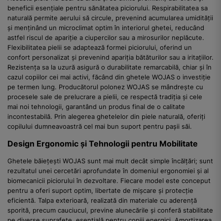
beneficii esențiale pentru sănătatea piciorului. Respirabilitatea sa
naturală permite aerului să circule, prevenind acumularea umidității
și menținând un microclimat optim în interiorul ghetei, reducând
astfel riscul de apariție a ciupercilor sau a mirosurilor neplăcute.
Flexibilitatea pielii se adaptează formei piciorului, oferind un
confort personalizat și prevenind apariția bătăturilor sau a iritațiilor.
Rezistența sa la uzură asigură o durabilitate remarcabilă, chiar și în
cazul copiilor cei mai activi, făcând din ghetele WOJAS o investiție
pe termen lung. Producătorul polonez WOJAS se mândrește cu
procesele sale de prelucrare a pielii, ce respectă tradiția și cele
mai noi tehnologii, garantând un produs final de o calitate
incontestabilă. Prin alegerea ghetelelor din piele naturală, oferiți
copilului dumneavoastră cel mai bun suport pentru pașii săi.
Design Ergonomic și Tehnologii pentru Mobilitate
Ghetele băiețești WOJAS sunt mai mult decât simple încălțări; sunt
rezultatul unei cercetări aprofundate în domeniul ergonomiei și al
biomecanicii piciorului în dezvoltare. Fiecare model este conceput
pentru a oferi suport optim, libertate de mișcare și protecție
eficientă. Talpa exterioară, realizată din materiale cu aderență
sporită, precum cauciucul, previne alunecările și conferă stabilitate
pe diverse suprafețe, esențială pentru copiii energici. Amortizarea