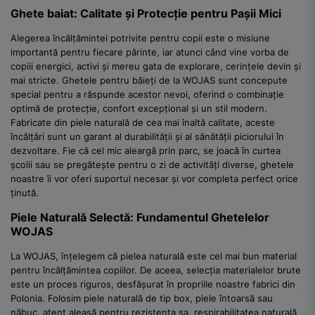
Ghete baiat: Calitate și Protecție pentru Pașii Mici
Alegerea încălțămintei potrivite pentru copii este o misiune
importantă pentru fiecare părinte, iar atunci când vine vorba de
copiii energici, activi și mereu gata de explorare, cerințele devin și
mai stricte. Ghetele pentru băieți de la WOJAS sunt concepute
special pentru a răspunde acestor nevoi, oferind o combinație
optimă de protecție, confort excepțional și un stil modern.
Fabricate din piele naturală de cea mai înaltă calitate, aceste
încălțări sunt un garant al durabilității și al sănătății piciorului în
dezvoltare. Fie că cel mic aleargă prin parc, se joacă în curtea
școlii sau se pregătește pentru o zi de activități diverse, ghetele
noastre îi vor oferi suportul necesar și vor completa perfect orice
ținută.
Piele Naturală Selectă: Fundamentul Ghetelelor
WOJAS
La WOJAS, înțelegem că pielea naturală este cel mai bun material
pentru încălțămintea copiilor. De aceea, selecția materialelor brute
este un proces riguros, desfășurat în propriile noastre fabrici din
Polonia. Folosim piele naturală de tip box, piele întoarsă sau
năbuc, atent aleasă pentru rezistența sa, respirabilitatea naturală