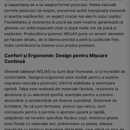
și capacitatea de a se adapta formei piciorului. Pielea naturală
permite piciorului să respire, prevenind astfel transpirația excesivă
și apariția neplăcerilor, un aspect crucial mai ales în cazul copiilor.
Flexibilitatea și rezistența la uzură ale pielii noastre garantează că
ghetele vor arăta impecabil chiar și după multe ore de joacă și
explorare. Producătorul polonez WOJAS pune un accent deosebit
pe fiecare detaliu, de la tăierea precisă a pielii la cusăturile fine,
toate contribuind la crearea unui produs premium.
Confort și Ergonomie: Design pentru Mișcare
Continuă
Ghetele băiețești WOJAS nu sunt doar frumoase, ci și incredibil de
confortabile. Designul ergonomic este studiat pentru a susține
mișcarea naturală a piciorului, oferind stabilitate și amortizare
optimă. Talpa este realizată din materiale flexibile, rezistente la
abraziune și cu aderență sporită, esențiale pentru a preveni
alunecările și accidentările pe diverse suprafețe. Sistemele de
închidere, fie că sunt fermoare, șireturi sau velcro, sunt
concepute pentru a permite o ajustare ușoară și rapidă,
adaptându-se nevoilor specifice fiecărui copil. Interiorul ghetei
este finisat cu materiale moi, prietenoase cu pielea, adesea
prevăzute cu branțuri anatomice detașabile, care oferă un plus de