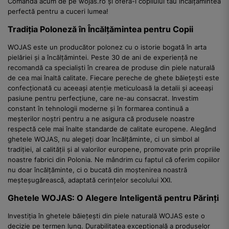
Comandă acum de pe wojas.ro și oferă-i copilului tău încălțămintea
perfectă pentru a cuceri lumea!
Tradiția Poloneză în Încălțămintea pentru Copii
WOJAS este un producător polonez cu o istorie bogată în arta
pielăriei și a încălțămintei. Peste 30 de ani de experiență ne
recomandă ca specialiști în crearea de produse din piele naturală
de cea mai înaltă calitate. Fiecare pereche de ghete băiețești este
confecționată cu aceeași atenție meticuloasă la detalii și aceeași
pasiune pentru perfecțiune, care ne-au consacrat. Investim
constant în tehnologii moderne și în formarea continuă a
meșterilor noștri pentru a ne asigura că produsele noastre
respectă cele mai înalte standarde de calitate europene. Alegând
ghetele WOJAS, nu alegeți doar încălțăminte, ci un simbol al
tradiției, al calității și al valorilor europene, promovate prin propriile
noastre fabrici din Polonia. Ne mândrim cu faptul că oferim copiilor
nu doar încălțăminte, ci o bucată din moștenirea noastră
meșteșugărească, adaptată cerințelor secolului XXI.
Ghetele WOJAS: O Alegere Inteligentă pentru Părinți
Investiția în ghetele băiețești din piele naturală WOJAS este o
decizie pe termen lung. Durabilitatea excepțională a produselor