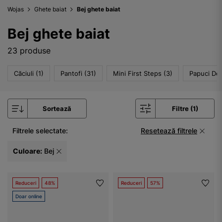
Wojas
Ghete baiat
Bej ghete baiat
Bej ghete baiat
23 produse
Căciuli (1)
Pantofi (31)
Mini First Steps (3)
Papuci De 
Sortează
Filtre (1)
Filtrele selectate:
Resetează filtrele
Culoare:
Bej
Reduceri
48%
Reduceri
57%
Doar online