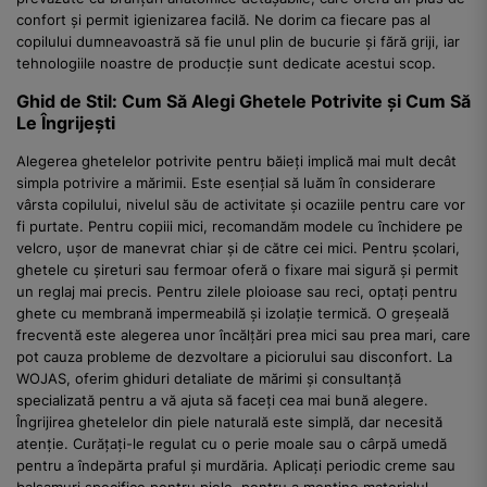
confort și permit igienizarea facilă. Ne dorim ca fiecare pas al
copilului dumneavoastră să fie unul plin de bucurie și fără griji, iar
tehnologiile noastre de producție sunt dedicate acestui scop.
Ghid de Stil: Cum Să Alegi Ghetele Potrivite și Cum Să
Le Îngrijești
Alegerea ghetelelor potrivite pentru băieți implică mai mult decât
simpla potrivire a mărimii. Este esențial să luăm în considerare
vârsta copilului, nivelul său de activitate și ocaziile pentru care vor
fi purtate. Pentru copiii mici, recomandăm modele cu închidere pe
velcro, ușor de manevrat chiar și de către cei mici. Pentru școlari,
ghetele cu șireturi sau fermoar oferă o fixare mai sigură și permit
un reglaj mai precis. Pentru zilele ploioase sau reci, optați pentru
ghete cu membrană impermeabilă și izolație termică. O greșeală
frecventă este alegerea unor încălțări prea mici sau prea mari, care
pot cauza probleme de dezvoltare a piciorului sau disconfort. La
WOJAS, oferim ghiduri detaliate de mărimi și consultanță
specializată pentru a vă ajuta să faceți cea mai bună alegere.
Îngrijirea ghetelelor din piele naturală este simplă, dar necesită
atenție. Curățați-le regulat cu o perie moale sau o cârpă umedă
pentru a îndepărta praful și murdăria. Aplicați periodic creme sau
balsamuri specifice pentru piele, pentru a menține materialul