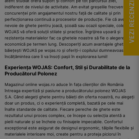
atent studiat oferă suport și confort pe tot parcursul zilei,
VEZI RECENZII
indiferent de nivelul de activitate. Am evitat greșelile frecvente ale
concurenței prin angajamentul nostru față de calitate și prin
perfecționarea continuă a proceselor de producție. Fie că aveți
nevoie de ghete pentru joacă, școală sau ocazii speciale, colecția
WOJAS vă oferă soluții stilate și practice. Îngrijirea ușoară și
rezistența materialelor fac ca ghetele noastre să fie o alegere
economică pe termen lung. Descoperiți acum avantajele ghetelelor
băiețești WOJAS pe wojas.ro și oferiți-i copilului dumneavoastră
încălțămintea care îi va însoți pașii în explorarea lumii!
Experiența WOJAS: Confort, Stil și Durabilitate de la
Producătorul Polonez
Magazinul online wojas.ro aduce în fața clienților din România
întreaga expertiză și pasiune a producătorului polonez WOJAS
S.A. Când alegeți ghete pentru băieți din oferta noastră, nu alegeți
doar un produs, ci o experiență completă, bazată pe cele mai
înalte standarde de calitate. Fiecare pereche de ghete este
rezultatul unui proces complex, ce începe cu selecția atentă a
pielii naturale și se încheie cu finisajele impecabile. Confortul
excepțional este asigurat de designul ergonomic, tălpile flexibile și
materialele interioare moi, create pentru a proteja piciorul în