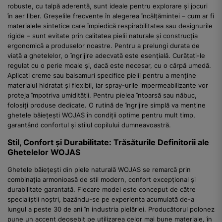
robuste, cu talpă aderentă, sunt ideale pentru explorare și jocuri
în aer liber. Greșelile frecvente în alegerea încălțămintei – cum ar fi
materialele sintetice care împiedică respirabilitatea sau designurile
rigide – sunt evitate prin calitatea pielii naturale și construcția
ergonomică a produselor noastre. Pentru a prelungi durata de
viață a ghetelelor, o îngrijire adecvată este esențială. Curățați-le
regulat cu o perie moale și, dacă este necesar, cu o cârpă umedă.
Aplicați creme sau balsamuri specifice pielii pentru a menține
materialul hidratat și flexibil, iar spray-urile impermeabilizante vor
proteja împotriva umidității. Pentru pielea întoarsă sau năbuc,
folosiți produse dedicate. O rutină de îngrijire simplă va menține
ghetele băiețești WOJAS în condiții optime pentru mult timp,
garantând confortul și stilul copilului dumneavoastră.
Stil, Confort și Durabilitate: Trăsăturile Definitorii ale
Ghetelelor WOJAS
Ghetele băiețești din piele naturală WOJAS se remarcă prin
combinația armonioasă de stil modern, confort excepțional și
durabilitate garantată. Fiecare model este conceput de către
specialiștii noștri, bazându-se pe experiența acumulată de-a
lungul a peste 30 de ani în industria pielăriei. Producătorul polonez
pune un accent deosebit pe utilizarea celor mai bune materiale, în