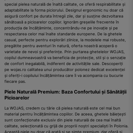
special pielea naturală de înaltă calitate, ce oferă respirabilitate și
adaptabilitate la forma piciorului. Designul ergonomic nu doar că
asigură confort pe durata întregii zile, dar și susține dezvoltarea
sănătoasă a picioarelor copiilor. Ignorăm greșelile frecvente în
producția de încălțăminte, concentrându-ne pe inovație și pe
respectarea celor mai înalte standarde europene. De la ghetele
casual, perfecte pentru explorări zilnice, la modelele mai robuste,
pregătite pentru aventuri în natură, oferta noastră acoperă o
varietate de nevoi și preferințe. Prin purtarea ghetelelor WOJAS,
copilul dumneavoastră va beneficia de protecție, stil și o senzație
de confort inegalabilă, indiferent de activitățile sale. Descoperiți
pe wojas.ro calitatea unui producător polonez dedicat excelenței
și oferiți-i copilului încălțămintea care îi va acompania cu bucurie
fiecare pas.
Piele Naturală Premium: Baza Confortului și Sănătății
Picioarelor
La WOJAS, credem cu tărie că pielea naturală este cel mai bun
material pentru încălțămintea copiilor. De aceea, ghetele băiețești
sunt confecționate exclusiv din piele naturală de cea mai înaltă
calitate, selecționată cu grijă de propriii noștri specialiști în Polonia.
Această piele nu doar că arată și se simte premium, dar oferă și