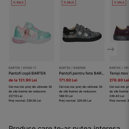
% SALE
% SALE
% SALE
BARTEK / 87028-17
BARTEK / 8300569
BARTEK / 181
Pantofi copii BARTEK
Pantofi pentru fete BARTEK, 83005-69, multicolor
de la 131.90 Lei
171.90 Lei
276.90 Le
Cel mai mic preț din ultimele 30
Cel mai mic preț din ultimele 30
Cel mai mic pr
de zile înainte de reducere:
de zile înainte de reducere:
de zile înaint
227.10 Lei
188.10 Lei
239.40 Lei
Preț normal: 239.00 Lei
Preț normal: 329.00 Lei
Preț normal: 
Produse care te-ar putea interesa