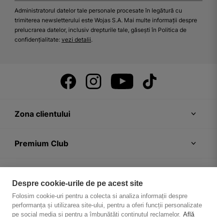
Administratorul datelor tale personale procesate în legătură cu
trimiterea newsletterului este Wojas S.A. Mai multe informații despre
prelucrarea datelor, inclusiv drepturile tale, găsești în Politica de
confidențialitate:
vezi detalii
.
Zona clientului
Premium Club
Recomandări
Despre cookie-urile de pe acest site
Folosim cookie-uri pentru a colecta si analiza informații despre
Despre firmă
performanța și utilizarea site-ului, pentru a oferi funcții personalizate
pe social media și pentru a îmbunătăți conținutul reclamelor.
Află