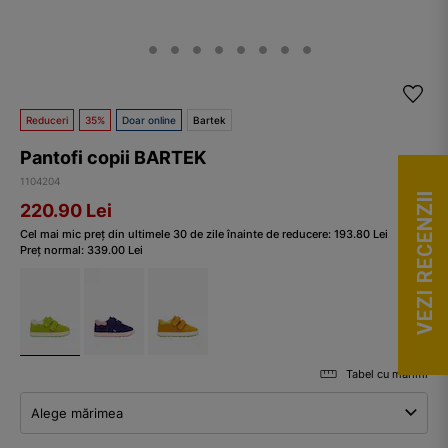
Reduceri
35%
Doar online
Bartek
Pantofi copii BARTEK
1104204
VEZI RECENZII
220.90
Lei
Cel mai mic preț din ultimele 30 de zile înainte de reducere:
193.80
Lei
Preț normal:
339.00
Lei
Tabel cu mărimi
Alege mărimea