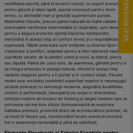
VEZI RECENZII
mobilitatea sporită, până la bocanci robusti, cu suport pronunțat
pentru gleznă și talpă rigidă, special concepuți pentru teren
tehnic, cu denivelări mari și greutăți suplimentare purtate.
Materialele folosite, precum pielea naturală de înaltă calitate și
eventualele membrane impermeabile și respirabile, sunt alese
pentru a asigura protecție optimă împotriva intemperiilor,
menținând în același timp un confort termic și o respirabilitate
superioară. Tălpile exterioare sunt echipate cu diverse tipuri de
crampoane și profiluri, adaptate pentru a oferi aderență maximă pe
suprafețe variate: de la pământ umed și noroi, la stâncă, pietriș
sau zăpadă. Paleta de culori este, de asemenea, gândită pentru a
se integra armonios în peisajul natural, oferind în același timp
variante elegante pentru a fi purtați și în context urban. Fiecare
model este rezultatul combinării expertizei noastre în meșteșugul
șevăriei poloneze cu tehnologii moderne, asigurând durabilitate,
confort și performanță. Descoperiți pe wojas.ro diversitatea
colecției noastre de bocanci de trekking și alegeți modelul care se
potrivește cel mai bine stilului dumneavoastră de explorare.
Calitatea premium, provenită direct de la producătorul polonez, vă
va însoți în fiecare pas, transformând fiecare aventură montană
într-o experiență memorabilă și plină de satisfacții.
Elemente Structurale și Tehnice Esențiale pentru