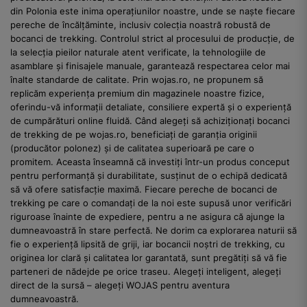
din Polonia este inima operațiunilor noastre, unde se naște fiecare
pereche de încălțăminte, inclusiv colecția noastră robustă de
bocanci de trekking. Controlul strict al procesului de producție, de
la selecția pieilor naturale atent verificate, la tehnologiile de
asamblare și finisajele manuale, garantează respectarea celor mai
înalte standarde de calitate. Prin wojas.ro, ne propunem să
replicăm experiența premium din magazinele noastre fizice,
oferindu-vă informații detaliate, consiliere expertă și o experiență
de cumpărături online fluidă. Când alegeți să achiziționați bocanci
de trekking de pe wojas.ro, beneficiați de garanția originii
(producător polonez) și de calitatea superioară pe care o
promitem. Aceasta înseamnă că investiți într-un produs conceput
pentru performanță și durabilitate, susținut de o echipă dedicată
să vă ofere satisfacție maximă. Fiecare pereche de bocanci de
trekking pe care o comandați de la noi este supusă unor verificări
riguroase înainte de expediere, pentru a ne asigura că ajunge la
dumneavoastră în stare perfectă. Ne dorim ca explorarea naturii să
fie o experiență lipsită de griji, iar bocancii noștri de trekking, cu
originea lor clară și calitatea lor garantată, sunt pregătiți să vă fie
parteneri de nădejde pe orice traseu. Alegeți inteligent, alegeți
direct de la sursă – alegeți WOJAS pentru aventura
dumneavoastră.