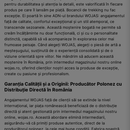
pentru durabilitatea și atenția la detalii, este valorificată în fiecare
produs pe care îl lansăm pe piață. Bocancii de trekking nu fac
excepție. Ei poartă în sine ADN-ul brandului WOJAS: angajamentul
față de calitate, confortul excepțional și un stil atemporal, ce
transcende sezoanele. Această moștenire bogată ne permite să
creăm încălțăminte nu doar funcțională, ci și cu o personalitate
distinctă, capabilă să vă acompanieze în explorarea celor mai
frumoase peisaje. Când alegeți WOJAS, alegeți o piesă de artă a
meșteșugului, susținută de o experiență consolidată și de o
viziune orientată spre viitor. Ne mândrim să aducem această
moștenire în România, prin intermediul magazinului nostru online
wojas.ro, oferind clienților noștri acces la produse de excepție,
create cu pasiune și profesionalism.
Garanția Calității și a Originii: Producător Polonez cu
Distribuție Directă în România
Angajamentul WOJAS față de clienții săi se extinde la nivel
internațional, iar piața românească beneficiază de o distribuție
directă și atent gestionată prin intermediul magazinului nostru
online, wojas.ro. Această abordare elimină intermediarii,
asigurându-vă că primiți produse autentice, direct de la
producătorul polonez, la cele mai bune condiții. Fabrica noastră