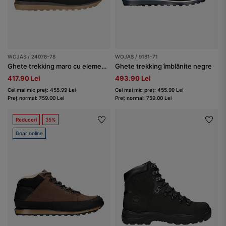
WOJAS / 24078-78
WOJAS / 9181-71
Ghete trekking maro cu elemente negre bărbați
Ghete trekking îmblănite negre
417.90 Lei
493.90 Lei
Cel mai mic preț: 455.99 Lei
Cel mai mic preț: 455.99 Lei
Preț normal: 759.00 Lei
Preț normal: 759.00 Lei
Reduceri
35%
Doar online