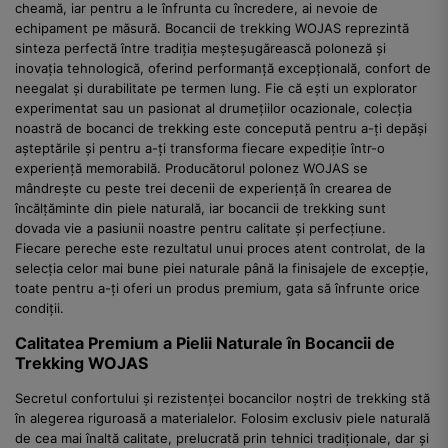
cheamă, iar pentru a le înfrunta cu încredere, ai nevoie de
echipament pe măsură. Bocancii de trekking WOJAS reprezintă
sinteza perfectă între tradiția meșteșugărească poloneză și
inovația tehnologică, oferind performanță excepțională, confort de
neegalat și durabilitate pe termen lung. Fie că ești un explorator
experimentat sau un pasionat al drumețiilor ocazionale, colecția
noastră de bocanci de trekking este concepută pentru a-ți depăși
așteptările și pentru a-ți transforma fiecare expediție într-o
experiență memorabilă. Producătorul polonez WOJAS se
mândrește cu peste trei decenii de experiență în crearea de
încălțăminte din piele naturală, iar bocancii de trekking sunt
dovada vie a pasiunii noastre pentru calitate și perfecțiune.
Fiecare pereche este rezultatul unui proces atent controlat, de la
selecția celor mai bune piei naturale până la finisajele de excepție,
toate pentru a-ți oferi un produs premium, gata să înfrunte orice
condiții.
Calitatea Premium a Pielii Naturale în Bocancii de
Trekking WOJAS
Secretul confortului și rezistenței bocancilor noștri de trekking stă
în alegerea riguroasă a materialelor. Folosim exclusiv piele naturală
de cea mai înaltă calitate, prelucrată prin tehnici tradiționale, dar și