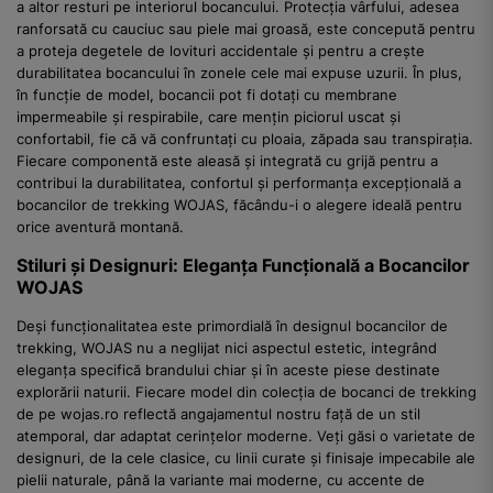
a altor resturi pe interiorul bocancului. Protecția vârfului, adesea
ranforsată cu cauciuc sau piele mai groasă, este concepută pentru
a proteja degetele de lovituri accidentale și pentru a crește
durabilitatea bocancului în zonele cele mai expuse uzurii. În plus,
în funcție de model, bocancii pot fi dotați cu membrane
impermeabile și respirabile, care mențin piciorul uscat și
confortabil, fie că vă confruntați cu ploaia, zăpada sau transpirația.
Fiecare componentă este aleasă și integrată cu grijă pentru a
contribui la durabilitatea, confortul și performanța excepțională a
bocancilor de trekking WOJAS, făcându-i o alegere ideală pentru
orice aventură montană.
Stiluri și Designuri: Eleganța Funcțională a Bocancilor
WOJAS
Deși funcționalitatea este primordială în designul bocancilor de
trekking, WOJAS nu a neglijat nici aspectul estetic, integrând
eleganța specifică brandului chiar și în aceste piese destinate
explorării naturii. Fiecare model din colecția de bocanci de trekking
de pe wojas.ro reflectă angajamentul nostru față de un stil
atemporal, dar adaptat cerințelor moderne. Veți găsi o varietate de
designuri, de la cele clasice, cu linii curate și finisaje impecabile ale
pielii naturale, până la variante mai moderne, cu accente de