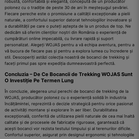
robustă, confortabilă și elegantă, concepută de un producător
polonez cu o tradiție de peste 30 de ani în meșteșugul șevăriei.
Fiecare pereche este o promisiune a calității excepționale a pielii
naturale, a confortului superior datorat tehnologiilor inovatoare și
a durabilității pe care o puteți aștepta de la un produs de top. Ne
dedicăm să oferim clienților noștri din România o experiență de
cumpărături online impecabilă, cu livrare rapidă și suport
personalizat. Alegeți WOJAS pentru a vă echipa aventura, pentru a
vă bucura de fiecare pas și pentru a explora lumea cu încredere și
stil. Descoperiți astăzi colecția noastră de bocanci de trekking și
faceți primul pas spre expediția dumneavoastră perfectă.
Concluzia – De Ce Bocancii de Trekking WOJAS Sunt
O Investiție Pe Termen Lung
În concluzie, alegerea unui perechi de bocanci de trekking de la
WOJAS, producător polonez cu o experiență solidă în industria
încălțămintei, reprezintă o decizie strategică pentru orice pasionat
de activități montane și explorare în aer liber. Durabilitatea
excepțională, conferită de utilizarea pielii naturale de cea mai înaltă
calitate și de procesele de fabricație riguroase, garantează că
acești bocanci vor rezista testului timpului și al terenurilor dificile.
Confortul superior, asigurat prin designul ergonomic și tehnologiile