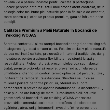
dovada vie a pasiunii noastre pentru calitate și perfecțiune.
Fiecare pereche este rezultatul unui proces atent controlat, de la
selecția celor mai bune piei naturale până la finisajele de excepție,
toate pentru a-ți oferi un produs premium, gata să înfrunte orice
condiții.
Calitatea Premium a Pielii Naturale în Bocancii de
Trekking WOJAS
Secretul confortului și rezistenței bocancilor noștri de trekking stă
în alegerea riguroasă a materialelor. Folosim exclusiv piele naturală
de cea mai înaltă calitate, prelucrată prin tehnici tradiționale, dar și
inovatoare, pentru a asigura flexibilitate, rezistență la apă și
respirabilitate. Pielea naturală, precum pielea box sau nabucul
tratat, permite piciorului să respire, prevenind acumularea de
umiditate și oferind un confort termic optim pe tot parcursul zilei,
indiferent de temperatura exterioară. Structura sa unică se
mulează perfect pe forma piciorului, oferind un suport
personalizat și prevenind apariția bătăturilor sau a disconfortului,
chiar și după ore întregi de mers. Durabilitatea pielii naturale
garantează că bocancii tăi de trekking WOJAS vor rezista
provocărilor terenului accidentat, protejându-ți picioarele de
zgârieturi, abraziuni și intemperii. Investind într-o pereche de