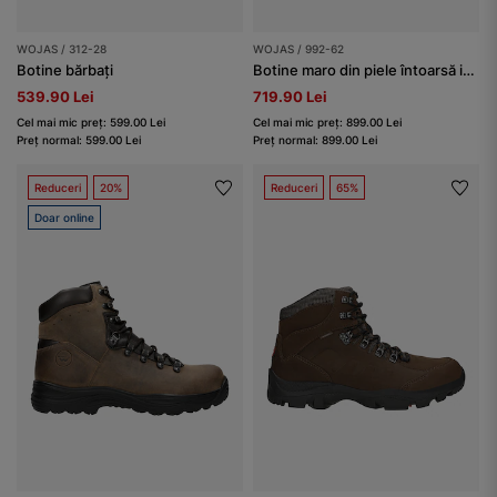
WOJAS / 312-28
WOJAS / 992-62
Botine bărbați
Botine maro din piele întoarsă impermeabilă
539.90 Lei
719.90 Lei
Cel mai mic preț: 599.00 Lei
Cel mai mic preț: 899.00 Lei
Preț normal: 599.00 Lei
Preț normal: 899.00 Lei
Reduceri
20%
Reduceri
65%
Doar online