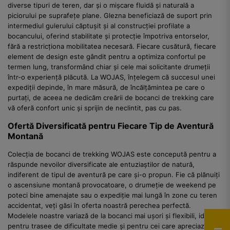
diverse tipuri de teren, dar și o mișcare fluidă și naturală a
piciorului pe suprafețe plane. Glezna beneficiază de suport prin
intermediul gulerului căptușit și al construcției profilate a
bocancului, oferind stabilitate și protecție împotriva entorselor,
fără a restricționa mobilitatea necesară. Fiecare cusătură, fiecare
element de design este gândit pentru a optimiza confortul pe
termen lung, transformând chiar și cele mai solicitante drumeții
într-o experiență plăcută. La WOJAS, înțelegem că succesul unei
expediții depinde, în mare măsură, de încălțămintea pe care o
purtați, de aceea ne dedicăm creării de bocanci de trekking care
vă oferă confort unic și sprijin de neclintit, pas cu pas.
Ofertă Diversificată pentru Fiecare Tip de Aventură
Montană
Colecția de bocanci de trekking WOJAS este concepută pentru a
răspunde nevoilor diversificate ale entuziaștilor de natură,
indiferent de tipul de aventură pe care și-o propun. Fie că plănuiți
o ascensiune montană provocatoare, o drumeție de weekend pe
poteci bine amenajate sau o expediție mai lungă în zone cu teren
accidentat, veți găsi în oferta noastră perechea perfectă.
Modelele noastre variază de la bocanci mai ușori și flexibili, ideali
pentru trasee de dificultate medie și pentru cei care apreciază