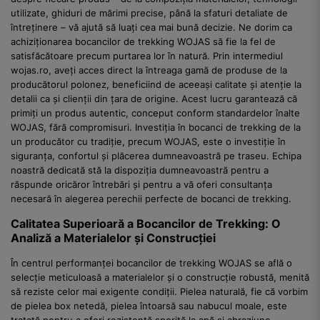
utilizate, ghiduri de mărimi precise, până la sfaturi detaliate de
întreținere – vă ajută să luați cea mai bună decizie. Ne dorim ca
achiziționarea bocancilor de trekking WOJAS să fie la fel de
satisfăcătoare precum purtarea lor în natură. Prin intermediul
wojas.ro, aveți acces direct la întreaga gamă de produse de la
producătorul polonez, beneficiind de aceeași calitate și atenție la
detalii ca și clienții din țara de origine. Acest lucru garantează că
primiți un produs autentic, conceput conform standardelor înalte
WOJAS, fără compromisuri. Investiția în bocanci de trekking de la
un producător cu tradiție, precum WOJAS, este o investiție în
siguranța, confortul și plăcerea dumneavoastră pe traseu. Echipa
noastră dedicată stă la dispoziția dumneavoastră pentru a
răspunde oricăror întrebări și pentru a vă oferi consultanța
necesară în alegerea perechii perfecte de bocanci de trekking.
Calitatea Superioară a Bocancilor de Trekking: O
Analiză a Materialelor și Construcției
În centrul performanței bocancilor de trekking WOJAS se află o
selecție meticuloasă a materialelor și o construcție robustă, menită
să reziste celor mai exigente condiții. Pielea naturală, fie că vorbim
de pielea box netedă, pielea întoarsă sau nabucul moale, este
tratată pentru a oferi rezistență sporită la apă și abraziune,