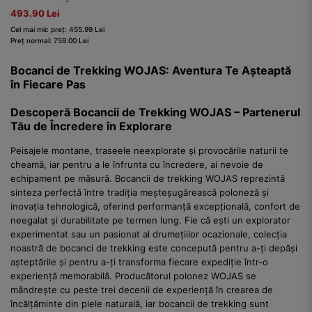
493.90 Lei
Cel mai mic preț: 455.99 Lei
Preț normal: 759.00 Lei
Bocanci de Trekking WOJAS: Aventura Te Așteaptă
în Fiecare Pas
Descoperă Bocancii de Trekking WOJAS – Partenerul
Tău de Încredere în Explorare
Peisajele montane, traseele neexplorate și provocările naturii te
cheamă, iar pentru a le înfrunta cu încredere, ai nevoie de
echipament pe măsură. Bocancii de trekking WOJAS reprezintă
sinteza perfectă între tradiția meșteșugărească poloneză și
inovația tehnologică, oferind performanță excepțională, confort de
neegalat și durabilitate pe termen lung. Fie că ești un explorator
experimentat sau un pasionat al drumețiilor ocazionale, colecția
noastră de bocanci de trekking este concepută pentru a-ți depăși
așteptările și pentru a-ți transforma fiecare expediție într-o
experiență memorabilă. Producătorul polonez WOJAS se
mândrește cu peste trei decenii de experiență în crearea de
încălțăminte din piele naturală, iar bocancii de trekking sunt