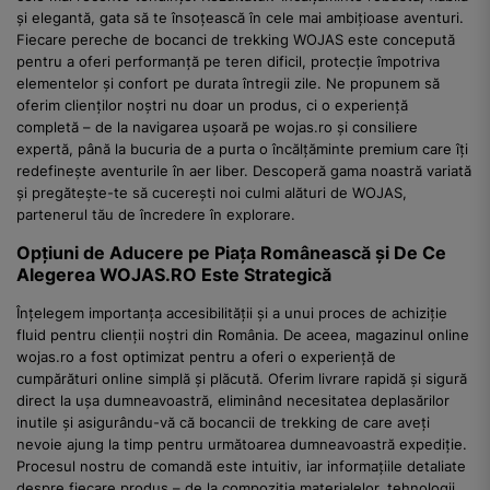
și elegantă, gata să te însoțească în cele mai ambițioase aventuri.
Fiecare pereche de bocanci de trekking WOJAS este concepută
pentru a oferi performanță pe teren dificil, protecție împotriva
elementelor și confort pe durata întregii zile. Ne propunem să
oferim clienților noștri nu doar un produs, ci o experiență
completă – de la navigarea ușoară pe wojas.ro și consiliere
expertă, până la bucuria de a purta o încălțăminte premium care îți
redefinește aventurile în aer liber. Descoperă gama noastră variată
și pregătește-te să cucerești noi culmi alături de WOJAS,
partenerul tău de încredere în explorare.
Opțiuni de Aducere pe Piața Românească și De Ce
Alegerea WOJAS.RO Este Strategică
Înțelegem importanța accesibilității și a unui proces de achiziție
fluid pentru clienții noștri din România. De aceea, magazinul online
wojas.ro a fost optimizat pentru a oferi o experiență de
cumpărături online simplă și plăcută. Oferim livrare rapidă și sigură
direct la ușa dumneavoastră, eliminând necesitatea deplasărilor
inutile și asigurându-vă că bocancii de trekking de care aveți
nevoie ajung la timp pentru următoarea dumneavoastră expediție.
Procesul nostru de comandă este intuitiv, iar informațiile detaliate
despre fiecare produs – de la compoziția materialelor, tehnologii