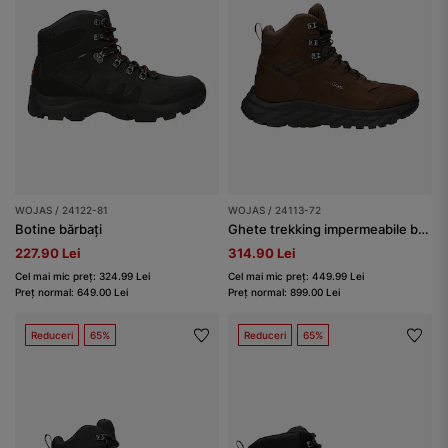
WOJAS / 24122-81
WOJAS / 24113-72
Botine bărbați
Ghete trekking impermeabile barbati din nubuc
227.90 Lei
314.90 Lei
Cel mai mic preț: 324.99 Lei
Cel mai mic preț: 449.99 Lei
Preț normal: 649.00 Lei
Preț normal: 899.00 Lei
Reduceri
65%
Reduceri
65%