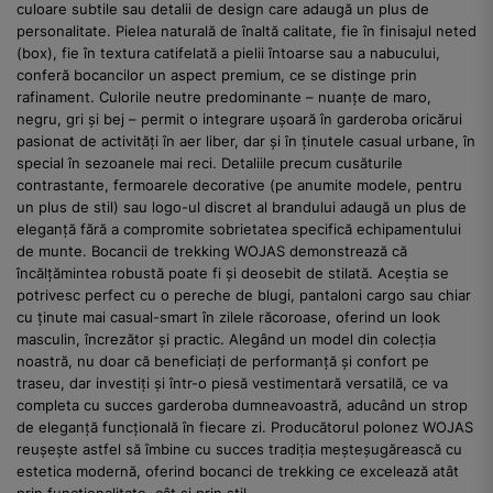
culoare subtile sau detalii de design care adaugă un plus de
personalitate. Pielea naturală de înaltă calitate, fie în finisajul neted
(box), fie în textura catifelată a pielii întoarse sau a nabucului,
conferă bocancilor un aspect premium, ce se distinge prin
rafinament. Culorile neutre predominante – nuanțe de maro,
negru, gri și bej – permit o integrare ușoară în garderoba oricărui
pasionat de activități în aer liber, dar și în ținutele casual urbane, în
special în sezoanele mai reci. Detaliile precum cusăturile
contrastante, fermoarele decorative (pe anumite modele, pentru
un plus de stil) sau logo-ul discret al brandului adaugă un plus de
eleganță fără a compromite sobrietatea specifică echipamentului
de munte. Bocancii de trekking WOJAS demonstrează că
încălțămintea robustă poate fi și deosebit de stilată. Aceștia se
potrivesc perfect cu o pereche de blugi, pantaloni cargo sau chiar
cu ținute mai casual-smart în zilele răcoroase, oferind un look
masculin, încrezător și practic. Alegând un model din colecția
noastră, nu doar că beneficiați de performanță și confort pe
traseu, dar investiți și într-o piesă vestimentară versatilă, ce va
completa cu succes garderoba dumneavoastră, aducând un strop
de eleganță funcțională în fiecare zi. Producătorul polonez WOJAS
reușește astfel să îmbine cu succes tradiția meșteșugărească cu
estetica modernă, oferind bocanci de trekking ce excelează atât
prin funcționalitate, cât și prin stil.