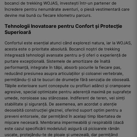
bocanci de trekking WOJAS, investești într-un partener de
încredere pentru nenumărate aventuri, o piesă vestimentară care
devine mai bună cu fiecare kilometru parcurs.
Tehnologii Inovatoare pentru Confort și Protecție
Superioară
Confortul este esențial atunci când explorezi natura, iar la WOJAS,
acesta este o prioritate absolută. Bocancii noștri de trekking
integrează tehnologii avansate pentru a-ți oferi o experiență de
purtare excepțională. Sistemele de amortizare de înaltă
performanță, integrate în tălpi, absorb șocurile la fiecare pas,
reducând presiunea asupra articulațiilor și coloanei vertebrale,
permițându-ți să te bucuri de drumeție fără senzația de oboseală.
Tălpile exterioare sunt concepute cu profiluri adânci și crampoane
agresive, special optimizate pentru aderență maximă pe suprafețe
umede, noroioase sau stâncoase. Indiferent de teren, vei simți
stabilitate și siguranță. De asemenea, am acordat o atenție
deosebită construcției gleznei, oferind suport optim pentru a
preveni entorsele, dar permițând în același timp libertatea de
mișcare necesară. Membrana impermeabilă și respirabilă (dacă
este cazul specificării modelului) asigură că picioarele rămân
uscate, protejându-te de ploaie și umezeală, dar permițând