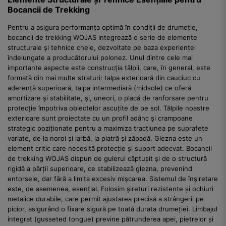
Bocancii de Trekking
Pentru a asigura performanța optimă în condiții de drumeție,
bocancii de trekking WOJAS integrează o serie de elemente
structurale și tehnice cheie, dezvoltate pe baza experienței
îndelungate a producătorului polonez. Unul dintre cele mai
importante aspecte este construcția tălpii, care, în general, este
formată din mai multe straturi: talpa exterioară din cauciuc cu
aderență superioară, talpa intermediară (midsole) ce oferă
amortizare și stabilitate, și, uneori, o placă de ranforsare pentru
protecție împotriva obiectelor ascuțite de pe sol. Tălpile noastre
exterioare sunt proiectate cu un profil adânc și crampoane
strategic poziționate pentru a maximiza tracțiunea pe suprafețe
variate, de la noroi și iarbă, la piatră și zăpadă. Glezna este un
element critic care necesită protecție și suport adecvat. Bocancii
de trekking WOJAS dispun de gulerul căptușit și de o structură
rigidă a părții superioare, ce stabilizează glezna, prevenind
entorsele, dar fără a limita excesiv mișcarea. Sistemul de înșiretare
este, de asemenea, esențial. Folosim șireturi rezistente și ochiuri
metalice durabile, care permit ajustarea precisă a strângerii pe
picior, asigurând o fixare sigură pe toată durata drumeției. Limbajul
integrat (gusseted tongue) previne pătrunderea apei, pietrelor și