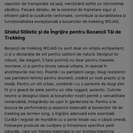
vaporilor de transpirație să iasă, menținând astfel un microclimat
sănătos. Fiecare detaliu, de la sistemul de înșiretare sigur și
eficient până la cusăturile ranforsate, contribuie la durabilitatea și
funcționalitatea excepțională a bocancilor de trekking WOJAS.
Ghidul Stilistic și de Îngrijire pentru Bocancii Tăi de
Trekking
Bocancii de trekking WOJAS nu sunt doar un simplu echipament,
ci și o declarație de stil pentru iubitorii de natură. Designul lor
robust, dar elegant, îi face potriviți nu doar pentru traseele
montane, ci și pentru ținute casual urbane, în special în
anotimpurile mai reci. Poartă-i cu pantaloni cargo, blugi rezistenți
sau pantaloni tehnici pentru drumeții, creând un look practic și la
modă. Pentru un stil urban, combină-i cu o pereche de blugi slim
fit și o geacă de piele pentru un vibe rugged, autentic. Culorile
neutre și designul clasic al bocancilor noștri permit o versatilitate
remarcabilă, integrându-se ușor în garderoba ta. Pentru a te
bucura de performanța și aspectul impecabil al bocancilor tăi de
trekking pe termen lung, o îngrijire adecvată este esențială.
Curăță-i regulat de murdărie cu o perie moale sau o cârpă umedă.
Folosește produse de curățare și întreținere specifice pielii
naturale, care vor hidrata materialul și vor proteja împotriva