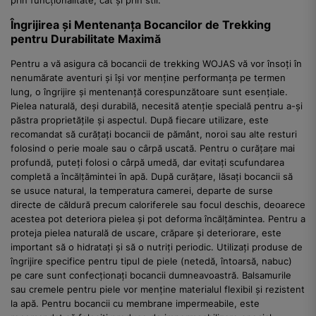
Îngrijirea și Mentenanța Bocancilor de Trekking
pentru Durabilitate Maximă
Pentru a vă asigura că bocancii de trekking WOJAS vă vor însoți în
nenumărate aventuri și își vor menține performanța pe termen
lung, o îngrijire și mentenanță corespunzătoare sunt esențiale.
Pielea naturală, deși durabilă, necesită atenție specială pentru a-și
păstra proprietățile și aspectul. După fiecare utilizare, este
recomandat să curățați bocancii de pământ, noroi sau alte resturi
folosind o perie moale sau o cârpă uscată. Pentru o curățare mai
profundă, puteți folosi o cârpă umedă, dar evitați scufundarea
completă a încălțămintei în apă. După curățare, lăsați bocancii să
se usuce natural, la temperatura camerei, departe de surse
directe de căldură precum caloriferele sau focul deschis, deoarece
acestea pot deteriora pielea și pot deforma încălțămintea. Pentru a
proteja pielea naturală de uscare, crăpare și deteriorare, este
important să o hidratați și să o nutriți periodic. Utilizați produse de
îngrijire specifice pentru tipul de piele (netedă, întoarsă, nabuc)
pe care sunt confecționați bocancii dumneavoastră. Balsamurile
sau cremele pentru piele vor menține materialul flexibil și rezistent
la apă. Pentru bocancii cu membrane impermeabile, este