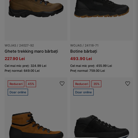
WOJAS / 24027-92
WOJAS / 24118-71
Ghete trekking maro bărbați
Botine bărbați
227.90 Lei
493.90 Lei
Cel mai mic preț: 324.99 Lei
Cel mai mic preț: 455.99 Lei
Preț normal: 649.00 Lei
Preț normal: 759.00 Lei
Reduceri
45%
Reduceri
35%
Doar online
Doar online