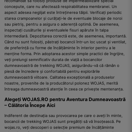
recomandat să folosiți produse de impermeabilizare special
concepute, care nu afectează respirabilitatea membranei. Un
aspect adesea neglijat este întreținerea tălpii. Verificați periodic
starea crampoanelor și curățați-le de eventuale blocaje de noroi
sau pietriș, pentru a asigura o aderență optimă. De asemenea,
inspectați cusăturile și eventualele fisuri apărute în talpa
intermediară. Depozitarea corectă este, de asemenea, importantă.
Când nu sunt folosiți, păstrați bocancii într-un loc uscat și ventilat,
de preferință cu forme de încălțăminte în interior pentru a le
menține forma. Prin adoptarea acestor simple practici de îngrijire,
veți prelungi semnificativ durata de viață a bocancilor
dumneavoastră de trekking WOJAS, asigurându-vă că rămân o
piesă de încredere și confortabilă pentru explorările
dumneavoastră viitoare. Calitatea excepțională a produselor
noastre, provenite de la producătorul polonez WOJAS, merită
întreaga dumneavoastră atenție în ceea ce privește mentenanța.
Alegeți WOJAS.RO pentru Aventura Dumneavoastră
– Călătoria Începe Aici
Indiferent de destinația sau provocarea pe care o aveți în minte,
bocancii de trekking WOJAS sunt pregătiți să vă însoțească. Pe
wojas.ro, veți descoperi o selecție premium de încălțăminte