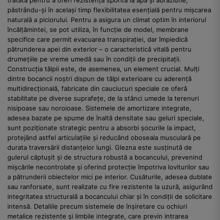
păstrându-și în același timp flexibilitatea esențială pentru mișcarea
naturală a piciorului. Pentru a asigura un climat optim în interiorul
încălțămintei, se pot utiliza, în funcție de model, membrane
specifice care permit evacuarea transpirației, dar împiedică
pătrunderea apei din exterior – o caracteristică vitală pentru
drumețiile pe vreme umedă sau în condiții de precipitații.
Construcția tălpii este, de asemenea, un element crucial. Mulți
dintre bocancii noștri dispun de tălpi exterioare cu aderență
multidirecțională, fabricate din cauciucuri speciale ce oferă
stabilitate pe diverse suprafețe, de la stânci umede la terenuri
nisipoase sau noroioase. Sistemele de amortizare integrate,
adesea bazate pe spume de înaltă densitate sau geluri speciale,
sunt poziționate strategic pentru a absorbi șocurile la impact,
protejând astfel articulațiile și reducând oboseala musculară pe
durata traversării distanțelor lungi. Glezna este susținută de
gulerul căptușit și de structura robustă a bocancului, prevenind
mișcările necontrolate și oferind protecție împotriva loviturilor sau
a pătrunderii obiectelor mici pe interior. Cusăturile, adesea dublate
sau ranforsate, sunt realizate cu fire rezistente la uzură, asigurând
integritatea structurală a bocancului chiar și în condiții de solicitare
intensă. Detaliile precum sistemele de înșiretare cu ochiuri
metalice rezistente și limbile integrate, care previn intrarea