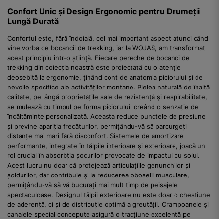
Confort Unic și Design Ergonomic pentru Drumeții
Lungă Durată
Confortul este, fără îndoială, cel mai important aspect atunci când
vine vorba de bocancii de trekking, iar la WOJAS, am transformat
acest principiu într-o știință. Fiecare pereche de bocanci de
trekking din colecția noastră este proiectată cu o atenție
deosebită la ergonomie, ținând cont de anatomia piciorului și de
nevoile specifice ale activităților montane. Pielea naturală de înaltă
calitate, pe lângă proprietățile sale de rezistență și respirabilitate,
se mulează cu timpul pe forma piciorului, creând o senzație de
încălțăminte personalizată. Aceasta reduce punctele de presiune
și previne apariția frecăturilor, permițându-vă să parcurgeți
distanțe mai mari fără disconfort. Sistemele de amortizare
performante, integrate în tălpile interioare și exterioare, joacă un
rol crucial în absorbția șocurilor provocate de impactul cu solul.
Acest lucru nu doar că protejează articulațiile genunchilor și
șoldurilor, dar contribuie și la reducerea oboselii musculare,
permițându-vă să vă bucurați mai mult timp de peisajele
spectaculoase. Designul tălpii exterioare nu este doar o chestiune
de aderență, ci și de distribuție optimă a greutății. Crampoanele și
canalele special concepute asigură o tracțiune excelentă pe