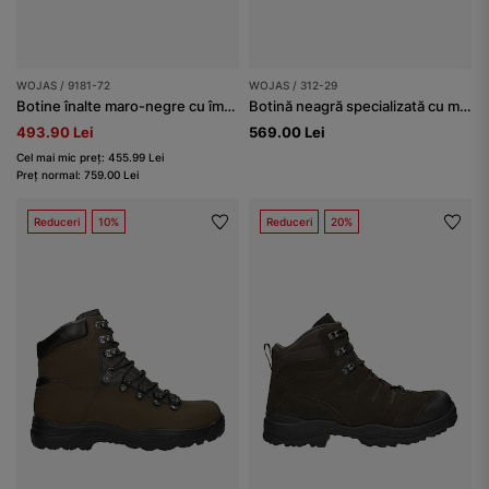
WOJAS / 9181-72
WOJAS / 312-29
Botine înalte maro-negre cu îmblănire bărbați
Botină neagră specializată cu membrană și talpă antiperforație
493.90 Lei
569.00 Lei
Cel mai mic preț: 455.99 Lei
Preț normal: 759.00 Lei
Reduceri
10%
Reduceri
20%