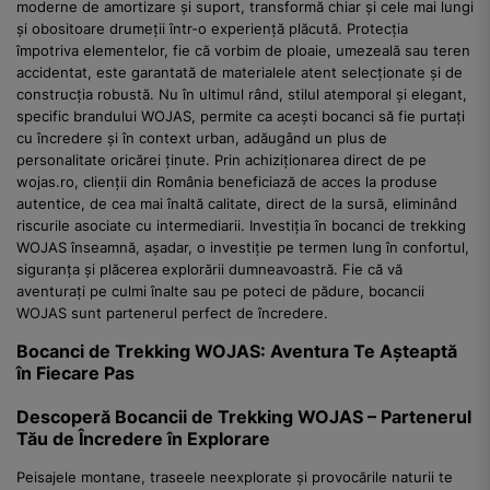
moderne de amortizare și suport, transformă chiar și cele mai lungi
și obositoare drumeții într-o experiență plăcută. Protecția
împotriva elementelor, fie că vorbim de ploaie, umezeală sau teren
accidentat, este garantată de materialele atent selecționate și de
construcția robustă. Nu în ultimul rând, stilul atemporal și elegant,
specific brandului WOJAS, permite ca acești bocanci să fie purtați
cu încredere și în context urban, adăugând un plus de
personalitate oricărei ținute. Prin achiziționarea direct de pe
wojas.ro, clienții din România beneficiază de acces la produse
autentice, de cea mai înaltă calitate, direct de la sursă, eliminând
riscurile asociate cu intermediarii. Investiția în bocanci de trekking
WOJAS înseamnă, așadar, o investiție pe termen lung în confortul,
siguranța și plăcerea explorării dumneavoastră. Fie că vă
aventurați pe culmi înalte sau pe poteci de pădure, bocancii
WOJAS sunt partenerul perfect de încredere.
Bocanci de Trekking WOJAS: Aventura Te Așteaptă
în Fiecare Pas
Descoperă Bocancii de Trekking WOJAS – Partenerul
Tău de Încredere în Explorare
Peisajele montane, traseele neexplorate și provocările naturii te