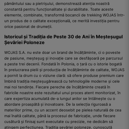
pământului sau a pietrișului, demonstrează atenția noastră
constantă pentru funcționalitate și durabilitate. Toate aceste
elemente, combinate, transformă bocancii de trekking WOJAS într-
un produs de o calitate excepțională, ce merită investiția pentru
orice pasionat de drumeții.
Istoricul și Tradiția de Peste 30 de Ani în Meșteșugul
Șevăriei Poloneze
WOJAS S.A. nu este doar un brand de încălțăminte, ci o poveste
de pasiune, meșteșug și inovație care se desfășoară pe parcursul
a peste trei decenii. Fondată în Polonia, o țară cu o istorie bogată
în prelucrarea pielii și producția de încălțăminte de calitate, WOJAS
a pornit la drum cu o viziune clară: să ofere produse premium care
îmbină tradiția meșteșugărească cu tehnologiile moderne și cele
mai noi tendințe. Fiecare pereche de încălțăminte creată în
fabricile noastre este rezultatul unui proces atent monitorizat, în
care expertiza acumulată de-a lungul anilor se întâlnește cu o
abordare proaspătă și inovatoare. De la selecția riguroasă a
materiilor prime, cu un accent deosebit pe pielea naturală de cea
mai înaltă calitate, până la procesul de fabricație, unde fiecare
cusătură și finisaj sunt executate cu precizie, ne dedicăm să
atingem perfecțiunea. Tradiția șevăriei poloneze, cunoscută