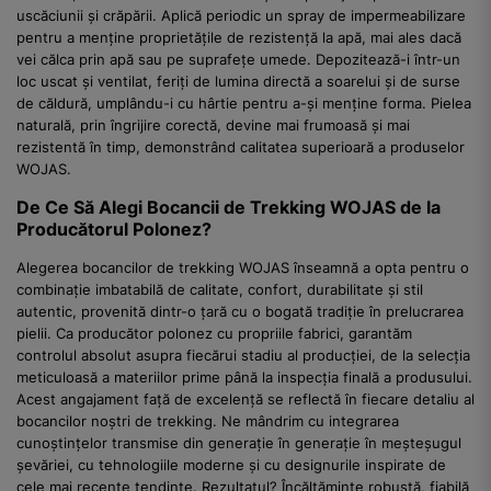
uscăciunii și crăpării. Aplică periodic un spray de impermeabilizare
pentru a menține proprietățile de rezistență la apă, mai ales dacă
vei călca prin apă sau pe suprafețe umede. Depozitează-i într-un
loc uscat și ventilat, feriți de lumina directă a soarelui și de surse
de căldură, umplându-i cu hârtie pentru a-și menține forma. Pielea
naturală, prin îngrijire corectă, devine mai frumoasă și mai
rezistentă în timp, demonstrând calitatea superioară a produselor
WOJAS.
De Ce Să Alegi Bocancii de Trekking WOJAS de la
Producătorul Polonez?
Alegerea bocancilor de trekking WOJAS înseamnă a opta pentru o
combinație imbatabilă de calitate, confort, durabilitate și stil
autentic, provenită dintr-o țară cu o bogată tradiție în prelucrarea
pielii. Ca producător polonez cu propriile fabrici, garantăm
controlul absolut asupra fiecărui stadiu al producției, de la selecția
meticuloasă a materiilor prime până la inspecția finală a produsului.
Acest angajament față de excelență se reflectă în fiecare detaliu al
bocancilor noștri de trekking. Ne mândrim cu integrarea
cunoștințelor transmise din generație în generație în meșteșugul
șevăriei, cu tehnologiile moderne și cu designurile inspirate de
cele mai recente tendințe. Rezultatul? Încălțăminte robustă, fiabilă