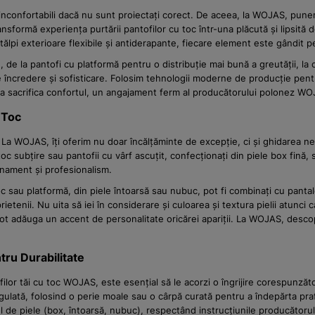
 inconfortabili dacă nu sunt proiectați corect. De aceea, la WOJAS, pune
ansformă experiența purtării pantofilor cu toc într-una plăcută și lipsit
tălpi exterioare flexibile și antiderapante, fiecare element este gândit 
e la pantofi cu platformă pentru o distribuție mai bună a greutății, la ce
 încredere și sofisticare. Folosim tehnologii moderne de producție pentru
ră a sacrifica confortul, un angajament ferm al producătorului polonez W
u Toc
 La WOJAS, îți oferim nu doar încălțăminte de excepție, ci și ghidarea ne
toc subțire sau pantofii cu vârf ascuțit, confecționați din piele box fină
nament și profesionalism.
loc sau platformă, din piele întoarsă sau nubuc, pot fi combinați cu pantalo
 prietenii. Nu uita să iei în considerare și culoarea și textura pielii atunc
te pot adăuga un accent de personalitate oricărei apariții. La WOJAS, des
ntru Durabilitate
lor tăi cu toc WOJAS, este esențial să le acorzi o îngrijire corespunzăto
egulată, folosind o perie moale sau o cârpă curată pentru a îndepărta praf
de piele (box, întoarsă, nubuc), respectând instrucțiunile producătorul