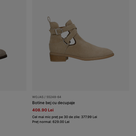
WOJAS / 55248-64
Botine bej cu decupaje
408.90 Lei
Cel mai mic preț pe 30 de zile: 377.99 Lei
Preț normal: 629.00 Lei