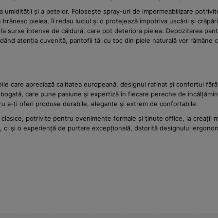
a umidității și a petelor. Folosește spray-uri de impermeabilizare potrivi
rănesc pielea, îi redau luciul și o protejează împotriva uscării și crăpării
a surse intense de căldură, care pot deteriora pielea. Depozitarea pantofil
rdând atenția cuvenită, pantofii tăi cu toc din piele naturală vor rămâne c
e care apreciază calitatea europeană, designul rafinat și confortul fără
ogată, care pune pasiune și expertiză în fiecare pereche de încălțăminte
ntru a-ți oferi produse durabile, elegante și extrem de confortabile.
lasice, potrivite pentru evenimente formale și ținute office, la creații
i și o experiență de purtare excepțională, datorită designului ergonomic 