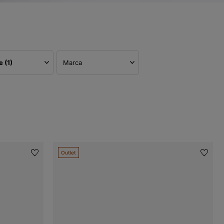
re
(1)
Marca
Outlet