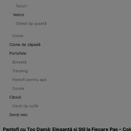
Tocuri
Velcro
Ghete tip șosetă
Cizme
Cizme de zăpadă
Portofele
Borsetă
Trecking
Pantofi pentru apă
Curele
Căciuli
Genți tip cufăr
Genți mici
Pantofi cu Toc Damă: Eleganță și Stil la Fiecare Pas – C