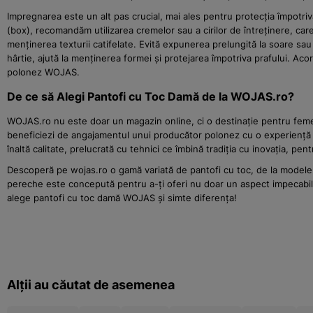
Impregnarea este un alt pas crucial, mai ales pentru protecția împotriv
(box), recomandăm utilizarea cremelor sau a cirilor de întreținere, care h
menținerea texturii catifelate. Evită expunerea prelungită la soare sau l
hârtie, ajută la menținerea formei și protejarea împotriva prafului. Aco
polonez WOJAS.
De ce să Alegi Pantofi cu Toc Damă de la WOJAS.ro?
WOJAS.ro nu este doar un magazin online, ci o destinație pentru femeil
beneficiezi de angajamentul unui producător polonez cu o experiență b
înaltă calitate, prelucrată cu tehnici ce îmbină tradiția cu inovația, pe
Descoperă pe wojas.ro o gamă variată de pantofi cu toc, de la modele c
pereche este concepută pentru a-ți oferi nu doar un aspect impecabil, c
alege pantofi cu toc damă WOJAS și simte diferența!
Alții au căutat de asemenea