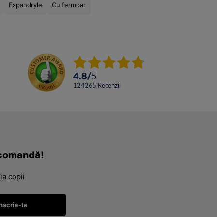
Espandryle
Cu fermoar
4.8
/
5
124265
Recenzii
a comandă!
ia copii