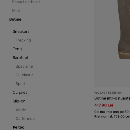
Papuci de balet
Mini
Botine
Sneakers
Trecking
Teniși
Barefoot
Specjalne
Cu elastic
Sport
Cu șiret
WOJAS / 55255-64
Botine într-o nuanț
Slip-on
417.90 Lei
Altele
Cel mai mic preț pe 30 
Preț normal: 759.00 Lei
Cu fermoar
Pe toc