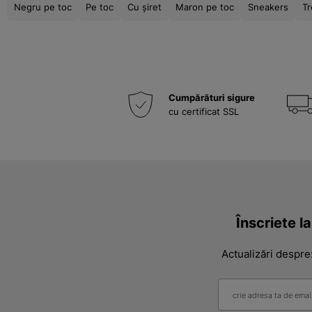
Negru pe toc
Pe toc
Cu șiret
Maron pe toc
Sneakers
Tr
Cumpărături sigure
cu certificat SSL
Înscriete l
Actualizări despre