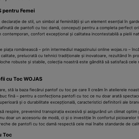
S pentru Femei
 declarație de stil, un simbol al feminității și un element esențial în ga
rafinată de pantofi cu toc damă, concepuți pentru a completa perfect oric
ntemporan, confort excepțional și calitatea incontestabilă a pielii natu
piața românească – prin intermediul magazinului online wojas.ro – încăl
alitate, prelucrată cu tehnici tradiționale și inovatoare, rezultând în pr
i bloche robuste și stabile, colecția noastră este gândită să satisfacă ce
ofii cu Toc WOJAS
e, stă la baza fiecărui pantof cu toc pe care îl creăm în atelierele noas
ubuc fină – pentru a confecționa pantofi cu toc ce nu doar arată spectacul
perioară și o durabilitate excepțională, caracteristici definitorii ale bran
 să respire, prevenind transpirația excesivă și asigurând un climat optim 
nu doar un accesoriu de modă, ci și o investiție în confortul picioarelor t
reche de pantofi cu toc damă respectă cele mai înalte standarde de cali
u Toc