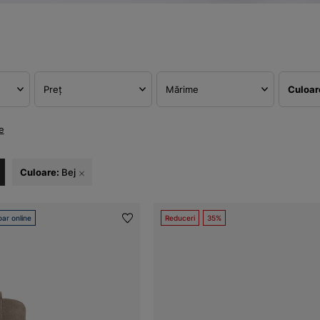
Preț
Mărime
Culoa
e
Culoare:
Bej
ar online
Reduceri
35%