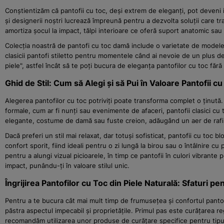
Conștientizăm că pantofii cu toc, deși extrem de eleganți, pot deveni
și designerii noștri lucrează împreună pentru a dezvolta soluții care tr
amortiza șocul la impact, tălpi interioare ce oferă suport anatomic sau 
Colecția noastră de pantofi cu toc damă include o varietate de modele, d
clasicii pantofi stiletto pentru momentele când ai nevoie de un plus de
piele", astfel încât să te poți bucura de eleganța pantofilor cu toc fă
Ghid de Stil: Cum să Alegi și să Pui în Valoare Pantofii c
Alegerea pantofilor cu toc potriviți poate transforma complet o ținută.
formale, cum ar fi nunți sau evenimente de afaceri, pantofii clasici cu 
elegante, costume de damă sau fuste creion, adăugând un aer de rafi
Dacă preferi un stil mai relaxat, dar totuși sofisticat, pantofii cu toc b
confort sporit, fiind ideali pentru o zi lungă la birou sau o întâlnire cu
pentru a alungi vizual picioarele, în timp ce pantofii în culori vibran
impact, punându-ți în valoare stilul unic.
Îngrijirea Pantofilor cu Toc din Piele Naturală: Sfaturi pe
Pentru a te bucura cât mai mult timp de frumusețea și confortul pantofi
păstra aspectul impecabil și proprietățile. Primul pas este curățarea r
recomandăm utilizarea unor produse de curățare specifice pentru tipul 