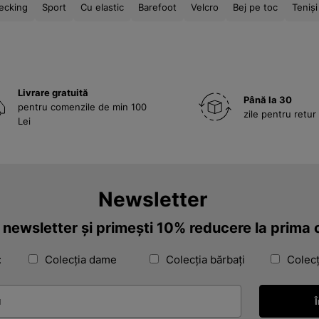
ecking
Sport
Cu elastic
Barefoot
Velcro
Bej pe toc
Teniși
Livrare gratuită
Până la 30
pentru comenzile de min 100
zile pentru retur
Lei
Newsletter
a newsletter și primești 10% reducere la prim
:
Colecția dame
Colecția bărbați
Colecț