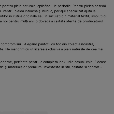
te pentru piele naturală, aplicându-le periodic. Pentru pielea netedă
. Pentru pielea întoarsă și nubuc, periajul specializat ajută la
or în cutiile originale sau în săculeți din material textil, umpluți cu
a noi pentru mulți ani, o dovadă a calității oferite de producătorul
 compromisuri. Alegând pantofii cu toc din colecția noastră,
. Ne mândrim cu utilizarea exclusivă a pielii naturale de cea mai
 moderne, perfecte pentru a completa look-urile casual-chic. Fiecare
și materialelor premium. Investește în stil, calitate și confort –