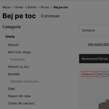
Wojas
Ghete
Botine
Pe toc
Bej pe toc
Bej pe toc
3 produse
Categorie
Sortează
Ghete
mai multe filtr
Pantofi
Mini first steps
Resetează filtrele
Profilactic
Pantofi cu toc
Sandale
Reduceri
45%
Do
Sandale construite
Șlapi
Papuci de casa
Cizme de cauciuc