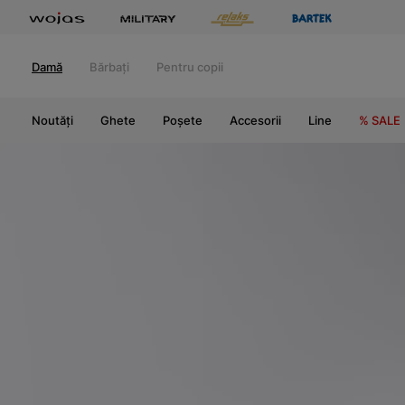
Damă
Bărbați
Pentru copii
Noutăți
Ghete
Poșete
Accesorii
Line
% SALE