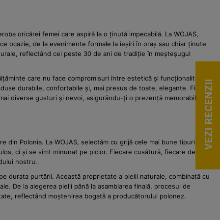
rderoba oricărei femei care aspiră la o ținută impecabilă. La WOJAS,
e ocazie, de la evenimente formale la ieșiri în oraș sau chiar ținute
rale, reflectând cei peste 30 de ani de tradiție în meșteșugul
țăminte care nu face compromisuri între estetică și funcționalitate.
VEZI RECENZII
oduse durabile, confortabile și, mai presus de toate, elegante. Fie că
le mai diverse gusturi și nevoi, asigurându-ți o prezență memorabilă și
tre din Polonia. La WOJAS, selectăm cu grijă cele mai bune tipuri de
os, ci și se simt minunat pe picior. Fiecare cusătură, fiecare detaliu
dului nostru.
pe durata purtării. Această proprietate a pielii naturale, combinată cu
ale. De la alegerea pielii până la asamblarea finală, procesul de
tate, reflectând moștenirea bogată a producătorului polonez.