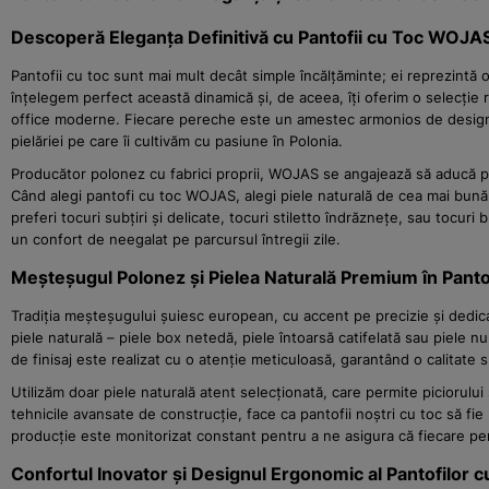
Descoperă Eleganța Definitivă cu Pantofii cu Toc WOJA
Pantofii cu toc sunt mai mult decât simple încălțăminte; ei reprezintă o
înțelegem perfect această dinamică și, de aceea, îți oferim o selecție 
office moderne. Fiecare pereche este un amestec armonios de design co
pielăriei pe care îi cultivăm cu pasiune în Polonia.
Producător polonez cu fabrici proprii, WOJAS se angajează să aducă pe 
Când alegi pantofi cu toc WOJAS, alegi piele naturală de cea mai bună c
preferi tocuri subțiri și delicate, tocuri stiletto îndrăznețe, sau tocur
un confort de neegalat pe parcursul întregii zile.
Meșteșugul Polonez și Pielea Naturală Premium în Pant
Tradiția meșteșugului șuiesc european, cu accent pe precizie și dedicar
piele naturală – piele box netedă, piele întoarsă catifelată sau piele n
de finisaj este realizat cu o atenție meticuloasă, garantând o calitate su
Utilizăm doar piele naturală atent selecționată, care permite piciorului
tehnicile avansate de construcție, face ca pantofii noștri cu toc să fie 
producție este monitorizat constant pentru a ne asigura că fiecare pe
Confortul Inovator și Designul Ergonomic al Pantofilor c