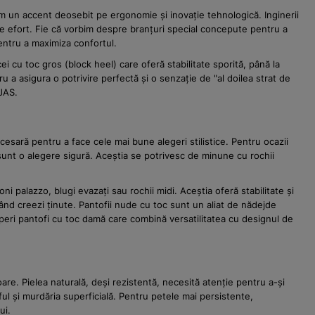
m un accent deosebit pe ergonomie și inovație tehnologică. Inginerii
ă de efort. Fie că vorbim despre branțuri special concepute pentru a
pentru a maximiza confortul.
i cu toc gros (block heel) care oferă stabilitate sporită, până la
 a asigura o potrivire perfectă și o senzație de "al doilea strat de
OJAS.
cesară pentru a face cele mai bune alegeri stilistice. Pentru ocazii
, sunt o alegere sigură. Aceștia se potrivesc de minune cu rochii
ni palazzo, blugi evazați sau rochii midi. Aceștia oferă stabilitate și
i când creezi ținute. Pantofii nude cu toc sunt un aliat de nădejde
coperi pantofi cu toc damă care combină versatilitatea cu designul de
are. Pielea naturală, deși rezistentă, necesită atenție pentru a-și
ul și murdăria superficială. Pentru petele mai persistente,
ui.