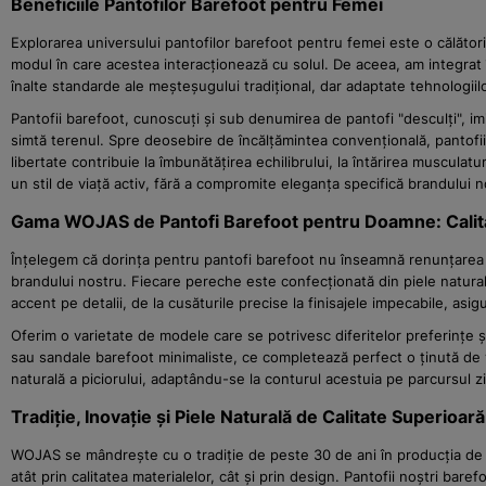
Beneficiile Pantofilor Barefoot pentru Femei
Explorarea universului pantofilor barefoot pentru femei este o călător
modul în care acestea interacționează cu solul. De aceea, am integrat 
înalte standarde ale meșteșugului tradițional, dar adaptate tehnologii
Pantofii barefoot, cunoscuți și sub denumirea de pantofi "desculți", imit
simtă terenul. Spre deosebire de încălțămintea convențională, pantofii
libertate contribuie la îmbunătățirea echilibrului, la întărirea muscul
un stil de viață activ, fără a compromite eleganța specifică brandului n
Gama WOJAS de Pantofi Barefoot pentru Doamne: Calita
Înțelegem că dorința pentru pantofi barefoot nu înseamnă renunțarea la
brandului nostru. Fiecare pereche este confecționată din piele natural
accent pe detalii, de la cusăturile precise la finisajele impecabile, asi
Oferim o varietate de modele care se potrivesc diferitelor preferințe și 
sau sandale barefoot minimaliste, ce completează perfect o ținută de 
naturală a piciorului, adaptându-se la conturul acestuia pe parcursul zil
Tradiție, Inovație și Piele Naturală de Calitate Superioară
WOJAS se mândrește cu o tradiție de peste 30 de ani în producția de 
atât prin calitatea materialelor, cât și prin design. Pantofii noștri bar