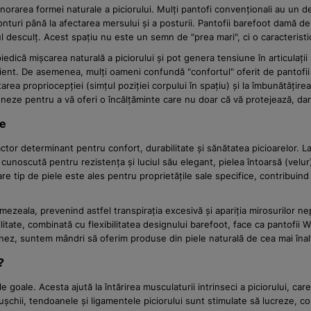
norarea formei naturale a piciorului. Mulți pantofi convenționali au un de
nturi până la afectarea mersului și a posturii. Pantofii barefoot damă de
desculț. Acest spațiu nu este un semn de "prea mari", ci o caracteristic
 împiedică mișcarea naturală a piciorului și pot genera tensiune în articulați
ient. De asemenea, mulți oameni confundă "confortul" oferit de pantofii c
area propriocepției (simțul poziției corpului în spațiu) și la îmbunătăți
loneze pentru a vă oferi o încălțăminte care nu doar că vă protejează, dar
le
un factor determinant pentru confort, durabilitate și sănătatea picioarel
cunoscută pentru rezistența și luciul său elegant, pielea întoarsă (velur)
care tip de piele este ales pentru proprietățile sale specifice, contribui
mezeala, prevenind astfel transpirația excesivă și apariția mirosurilor ne
litate, combinată cu flexibilitatea designului barefoot, face ca pantofii
ez, suntem mândri să oferim produse din piele naturală de cea mai înaltă 
?
e goale. Acesta ajută la întărirea musculaturii intrinseci a piciorului, ca
mușchii, tendoanele și ligamentele piciorului sunt stimulate să lucreze, co