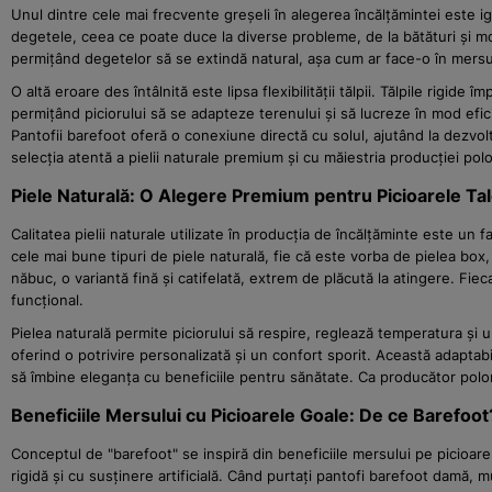
Unul dintre cele mai frecvente greșeli în alegerea încălțămintei este ig
degetele, ceea ce poate duce la diverse probleme, de la bătături și mo
permițând degetelor să se extindă natural, așa cum ar face-o în mersul 
O altă eroare des întâlnită este lipsa flexibilității tălpii. Tălpile rigide
permițând piciorului să se adapteze terenului și să lucreze în mod efic
Pantofii barefoot oferă o conexiune directă cu solul, ajutând la dezvolt
selecția atentă a pielii naturale premium și cu măiestria producției po
Piele Naturală: O Alegere Premium pentru Picioarele Ta
Calitatea pielii naturale utilizate în producția de încălțăminte este 
cele mai bune tipuri de piele naturală, fie că este vorba de pielea box, 
năbuc, o variantă fină și catifelată, extrem de plăcută la atingere. Fie
funcțional.
Pielea naturală permite piciorului să respire, reglează temperatura și u
oferind o potrivire personalizată și un confort sporit. Această adaptabi
să îmbine eleganța cu beneficiile pentru sănătate. Ca producător polon
Beneficiile Mersului cu Picioarele Goale: De ce Barefoot
Conceptul de "barefoot" se inspiră din beneficiile mersului pe picioarel
rigidă și cu susținere artificială. Când purtați pantofi barefoot damă, 