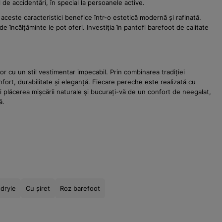
de accidentări, în special la persoanele active.
aceste caracteristici benefice într-o estetică modernă și rafinată.
e încălțăminte le pot oferi. Investiția în pantofi barefoot de calitate
 cu un stil vestimentar impecabil. Prin combinarea tradiției
nfort, durabilitate și eleganță. Fiecare pereche este realizată cu
i plăcerea mișcării naturale și bucurați-vă de un confort de neegalat,
ă.
dryle
Cu șiret
Roz barefoot