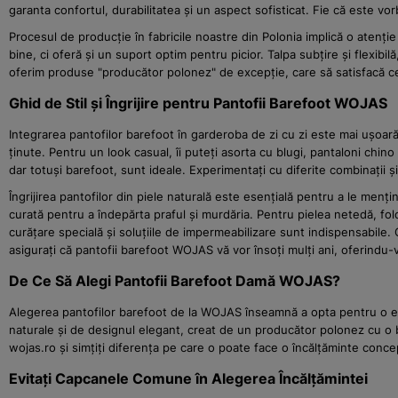
garanta confortul, durabilitatea și un aspect sofisticat. Fie că este vo
Procesul de producție în fabricile noastre din Polonia implică o atenți
bine, ci oferă și un suport optim pentru picior. Talpa subțire și flexib
oferim produse "producător polonez" de excepție, care să satisfacă cel
Ghid de Stil și Îngrijire pentru Pantofii Barefoot WOJAS
Integrarea pantofilor barefoot în garderoba de zi cu zi este mai ușoar
ținute. Pentru un look casual, îi puteți asorta cu blugi, pantaloni chin
dar totuși barefoot, sunt ideale. Experimentați cu diferite combinații și
Îngrijirea pantofilor din piele naturală este esențială pentru a le me
curată pentru a îndepărta praful și murdăria. Pentru pielea netedă, fol
curățare specială și soluțiile de impermeabilizare sunt indispensabile. 
asigurați că pantofii barefoot WOJAS vă vor însoți mulți ani, oferindu-vă
De Ce Să Alegi Pantofii Barefoot Damă WOJAS?
Alegerea pantofilor barefoot de la WOJAS înseamnă a opta pentru o exp
naturale și de designul elegant, creat de un producător polonez cu o bo
wojas.ro și simțiți diferența pe care o poate face o încălțăminte conce
Evitați Capcanele Comune în Alegerea Încălțămintei