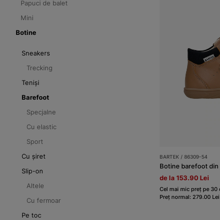
Papuci de balet
Mini
Botine
Sneakers
Trecking
Teniși
Barefoot
Specjalne
Cu elastic
Sport
Cu șiret
BARTEK / 86309-54
Botine barefoot di
Slip-on
de la 153.90 Lei
Altele
Cel mai mic preț pe 30 d
Preț normal: 279.00 Lei
Cu fermoar
Pe toc