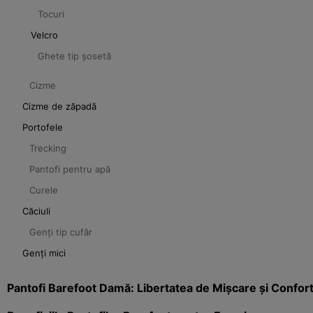
Tocuri
Velcro
Ghete tip șosetă
Cizme
Cizme de zăpadă
Portofele
Trecking
Pantofi pentru apă
Curele
Căciuli
Genți tip cufăr
Genți mici
Pantofi Barefoot Damă: Libertatea de Mișcare și Confort