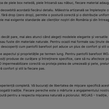
rba de piele box netedă, piele întoarsă sau năbuc, fiecare material adaugă
e deosebită acordată fiecărui detaliu. Măiestria artizanală se împletește
ilă, fără drop (zero drop), permite o postură corectă și o distribuție unif
e mai exigente standarde ale clienților noștri din România și din întrea
ă decât pare, mai ales atunci când alegeți modelele elegante și versatil
o sau fuste din materiale naturale. Pentru ocazii mai formale sau ținute d
 descoperiți cum pantofii barefoot pot aduce un plus de confort și stil ori
nține aspectul și proprietățile pe termen lung. Pentru pantofii barefoot
osiți produse de curățare și întreținere specifice, care să nu afecteze p
O impermeabilizare corectă va proteja pielea de umezeală și pete, prelungi
 confort și stil la fiecare pas.
eriență completă. Vă bucurați de libertatea de mișcare specifică acestui
gată tradiție. Fiecare pereche este o mărturie a angajamentului nostru f
pută pentru a respecta mișcarea naturală a piciorului. WOJAS – tradiție,