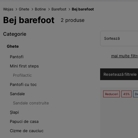
Wojas
Ghete
Botine
Barefoot
Bej barefoot
Bej barefoot
2 produse
Categorie
Sortează
Ghete
mai multe filtr
Pantofi
Mini first steps
Resetează filtrele
Profilactic
Pantofi cu toc
Sandale
Reduceri
45%
Do
Sandale construite
Șlapi
Papuci de casa
Cizme de cauciuc