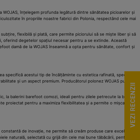
 La WOJAS, înțelegem profunda legătură dintre sănătatea picioarelor și
lozitate în propriile noastre fabrici din Polonia, respectând cele mai
țire, flexibilă și plată, care permite piciorului să se miște liber și să
i, oferind degetelor spațiul necesar pentru a se extinde. Această
i barefoot damă de la WOJAS înseamnă a opta pentru sănătate, confort și
specifică acestui tip de încălțăminte cu estetica rafinată, specifică
spirabilitate și un aspect premium. Producătorul polonez WOJAS pune
VEZI RECENZII
c, la balerini barefoot comozi, ideali pentru zilele petrecute la birou,
 proiectat pentru a maximiza flexibilitatea și a permite o mișcare
a constantă de inovație, ne permite să creăm produse care excelează
piele naturală, selectată cu grijă din cele mai bune tăbăcării, pentru a