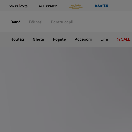
Damă
Bărbați
Pentru copii
Noutăți
Ghete
Poșete
Accesorii
Line
% SALE