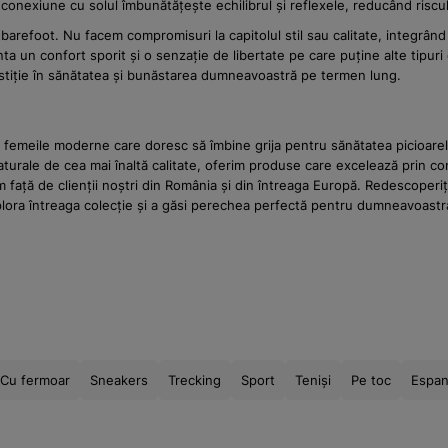
nexiune cu solul îmbunătățește echilibrul și reflexele, reducând riscul 
arefoot. Nu facem compromisuri la capitolul stil sau calitate, integrând 
a un confort sporit și o senzație de libertate pe care puține alte tipuri d
tiție în sănătatea și bunăstarea dumneavoastră pe termen lung.
femeile moderne care doresc să îmbine grija pentru sănătatea picioarelor
naturale de cea mai înaltă calitate, oferim produse care excelează prin co
m față de clienții noștri din România și din întreaga Europă. Redescoperiț
plora întreaga colecție și a găsi perechea perfectă pentru dumneavoastr
Cu fermoar
Sneakers
Trecking
Sport
Teniși
Pe toc
Espan