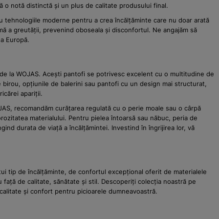
 o notă distinctă și un plus de calitate produsului final.
 cu tehnologiile moderne pentru a crea încălțăminte care nu doar arată
ormă a greutății, prevenind oboseala și disconfortul. Ne angajăm să
ga Europă.
e de la WOJAS. Acești pantofi se potrivesc excelent cu o multitudine de
e birou, opțiunile de balerini sau pantofi cu un design mai structurat,
cărei apariții.
 WOJAS, recomandăm curățarea regulată cu o perie moale sau o cârpă
orozitatea materialului. Pentru pielea întoarsă sau năbuc, peria de
nd durata de viață a încălțămintei. Investind în îngrijirea lor, vă
 tip de încălțăminte, de confortul excepțional oferit de materialele
ață de calitate, sănătate și stil. Descoperiți colecția noastră pe
 calitate și confort pentru picioarele dumneavoastră.