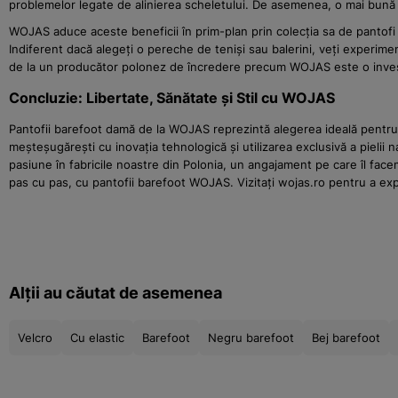
problemelor legate de alinierea scheletului. De asemenea, o mai bună co
WOJAS aduce aceste beneficii în prim-plan prin colecția sa de pantofi b
Indiferent dacă alegeți o pereche de teniși sau balerini, veți experiment
de la un producător polonez de încredere precum WOJAS este o inves
Concluzie: Libertate, Sănătate și Stil cu WOJAS
Pantofii barefoot damă de la WOJAS reprezintă alegerea ideală pentru 
meșteșugărești cu inovația tehnologică și utilizarea exclusivă a pielii 
pasiune în fabricile noastre din Polonia, un angajament pe care îl face
pas cu pas, cu pantofii barefoot WOJAS. Vizitați wojas.ro pentru a ex
Alții au căutat de asemenea
Velcro
Cu elastic
Barefoot
Negru barefoot
Bej barefoot