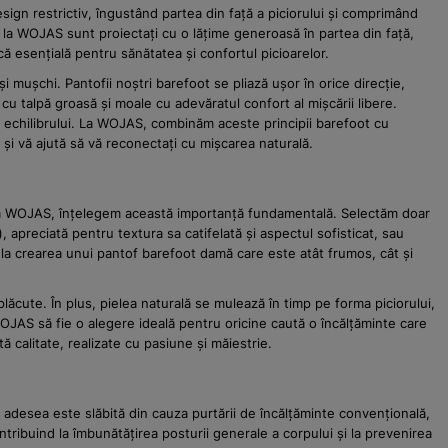
sign restrictiv, îngustând partea din față a piciorului și comprimând
 la WOJAS sunt proiectați cu o lățime generoasă în partea din față,
ă esențială pentru sănătatea și confortul picioarelor.
i și mușchi. Pantofii noștri barefoot se pliază ușor în orice direcție,
u talpă groasă și moale cu adevăratul confort al mișcării libere.
rea echilibrului. La WOJAS, combinăm aceste principii barefoot cu
 și vă ajută să vă reconectați cu mișcarea naturală.
or. La WOJAS, înțelegem această importanță fundamentală. Selectăm doar
, apreciată pentru textura sa catifelată și aspectul sofisticat, sau
nd la crearea unui pantof barefoot damă care este atât frumos, cât și
plăcute. În plus, pielea naturală se mulează în timp pe forma piciorului,
 WOJAS să fie o alegere ideală pentru oricine caută o încălțăminte care
calitate, realizate cu pasiune și măiestrie.
re adesea este slăbită din cauza purtării de încălțăminte convențională,
ntribuind la îmbunătățirea posturii generale a corpului și la prevenirea