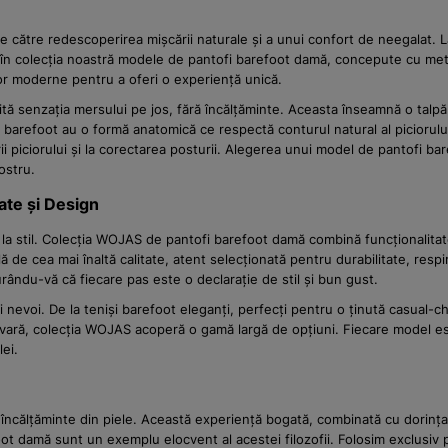
ie către redescoperirea mișcării naturale și a unui confort de neegalat.
în colecția noastră modele de pantofi barefoot damă, concepute cu meticu
lor moderne pentru a oferi o experiență unică.
ă senzația mersului pe jos, fără încălțăminte. Aceasta înseamnă o talpă sub
 barefoot au o formă anatomică ce respectă conturul natural al piciorulu
aturii piciorului și la corectarea posturii. Alegerea unui model de pantof
ostru.
te și Design
 stil. Colecția WOJAS de pantofi barefoot damă combină funcționalitatea 
ă de cea mai înaltă calitate, atent selecționată pentru durabilitate, re
gurându-vă că fiecare pas este o declarație de stil și bun gust.
nevoi. De la teniși barefoot eleganți, perfecți pentru o ținută casual-chi
vară, colecția WOJAS acoperă o gamă largă de opțiuni. Fiecare model este
ei.
încălțăminte din piele. Această experiență bogată, combinată cu dorinț
efoot damă sunt un exemplu elocvent al acestei filozofii. Folosim exclusiv 