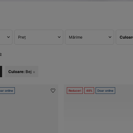
Preț
Mărime
Culoa
e
Culoare:
Bej
ar online
Reduceri
48%
Doar online