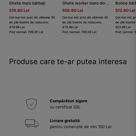
Ghete maro bărbați
Ghete worker maro din piele granulată îmblănite
Botine băr
519.90 Lei
559.90 Lei
512.90 Lei
Cel mai mic preț din ultimele 30
Cel mai mic preț din ultimele 30
Cel mai mic pr
de zile înainte de reducere:
de zile înainte de reducere:
de zile înaint
479.99 Lei
479.99 Lei
323.99 Lei
Preț normal: 799.00 Lei
Preț normal: 799.00 Lei
Preț normal: 
Produse care te-ar putea interesa
Cumpărături sigure
cu certificat SSL
Livrare gratuită
pentru comenzile de min 100 Lei