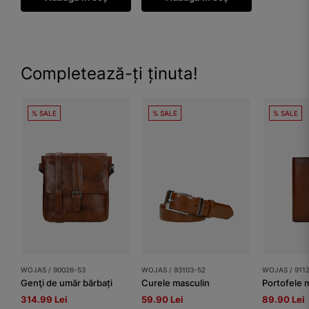
Completează-ți ținuta!
% SALE
% SALE
% SALE
WOJAS / 90026-53
WOJAS / 93103-52
WOJAS / 911
Genţi de umăr bărbați
Curele masculin
Portofele 
314.99 Lei
59.90 Lei
89.90 Lei