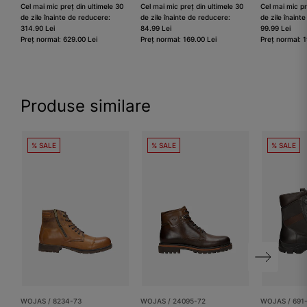
Cel mai mic preț din ultimele 30
Cel mai mic preț din ultimele 30
Cel mai mic pr
de zile înainte de reducere:
de zile înainte de reducere:
de zile înaint
314.90 Lei
84.99 Lei
99.99 Lei
Preț normal: 629.00 Lei
Preț normal: 169.00 Lei
Preț normal: 1
Produse similare
% SALE
% SALE
% SALE
WOJAS / 8234-73
WOJAS / 24095-72
WOJAS / 691