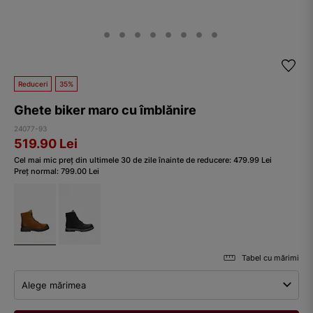
Reduceri
35%
Ghete biker maro cu îmblănire
24077-93
519.90
Lei
Cel mai mic preț din ultimele 30 de zile înainte de reducere:
479.99
Lei
Preț normal:
799.00
Lei
Tabel cu mărimi
Alege mărimea