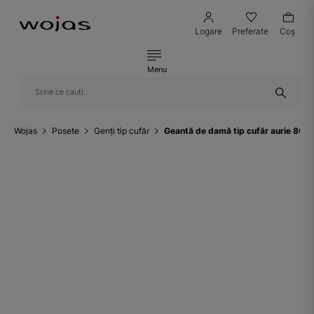
Logare
Preferate
Coş
Menu
Wojas
Posete
Genți tip cufăr
Geantă de damă tip cufăr aurie 80