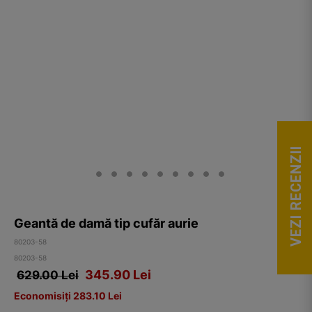
VEZI RECENZII
Geantă de damă tip cufăr aurie
80203-58
80203-58
345.90
Lei
629.00 Lei
Economisiți 283.10 Lei