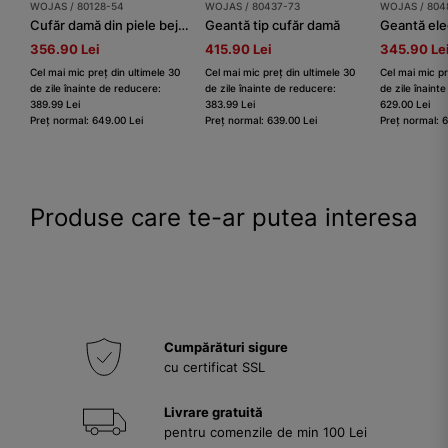
WOJAS / 80128-54
WOJAS / 80437-73
WOJAS / 804
Cufăr damă din piele bej-maro
Geantă tip cufăr damă
356.90 Lei
415.90 Lei
345.90 Le
Cel mai mic preț din ultimele 30
Cel mai mic preț din ultimele 30
Cel mai mic pr
de zile înainte de reducere:
de zile înainte de reducere:
de zile înaint
389.99 Lei
383.99 Lei
629.00 Lei
Preț normal: 649.00 Lei
Preț normal: 639.00 Lei
Preț normal: 
Produse care te-ar putea interesa
Cumpărături sigure
cu certificat SSL
Livrare gratuită
pentru comenzile de min 100 Lei