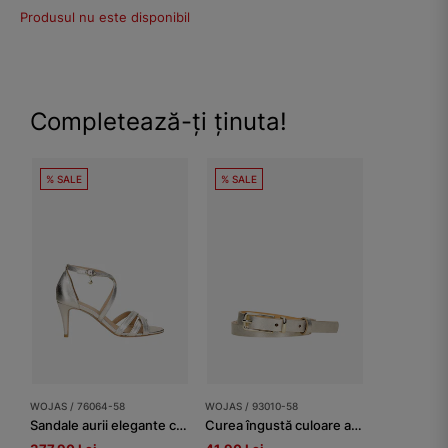
Produsul nu este disponibil
Completează-ți ținuta!
% SALE
% SALE
WOJAS / 76064-58
WOJAS / 93010-58
Sandale aurii elegante cu toc inalt damă
Curea îngustă culoare aurie damă