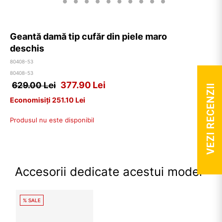
Geantă damă tip cufăr din piele maro
deschis
80408-53
80408-53
377.90
Lei
629.00 Lei
VEZI RECENZII
Economisiți 251.10 Lei
Produsul nu este disponibil
Accesorii dedicate acestui model
% SALE