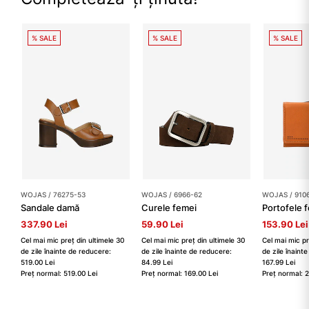
% SALE
% SALE
% SALE
WOJAS / 76275-53
WOJAS / 6966-62
WOJAS / 910
Sandale damă
Curele femei
Portofele 
337.90 Lei
59.90 Lei
153.90 Lei
Cel mai mic preț din ultimele 30
Cel mai mic preț din ultimele 30
Cel mai mic pr
de zile înainte de reducere:
de zile înainte de reducere:
de zile înaint
519.00 Lei
84.99 Lei
167.99 Lei
Preț normal: 519.00 Lei
Preț normal: 169.00 Lei
Preț normal: 