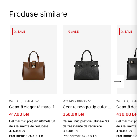
Produse similare
% SALE
% SALE
% SALE
WOJAS / 80404-52
WOJAS / 80405-51
WOJAS / 804
Geantă elegantă maro-închis tip cufăr damă
Geantă neagră tip cufăr damă
417.90 Lei
356.90 Lei
439.90 Le
Cel mai mic preț din ultimele 30
Cel mai mic preț din ultimele 30
Cel mai mic pr
de zile înainte de reducere:
de zile înainte de reducere:
de zile înaint
455.99 Lei
389.99 Lei
479.99 Lei
Preț normal: 759.00 Lei
Preț normal: 649.00 Lei
Preț normal: 