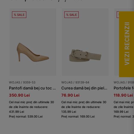
% SALE
% SALE
% SALE
VEZI RECENZII
WOJAS / 9359-53
WOJAS / 93139-64
WOJAS / 910
Pantofi damă bej cu toc cui
Curea damă bej din piele split întoarsă
Portofele 
350.90 Lei
76.90 Lei
118.90 Lei
Cel mai mic preț din ultimele 30
Cel mai mic preț din ultimele 30
Cel mai mic pr
de zile înainte de reducere:
de zile înainte de reducere:
de zile înaint
431.99 Lei
135.99 Lei
169.99 Lei
Preț normal: 539.00 Lei
Preț normal: 169.00 Lei
Preț normal: 