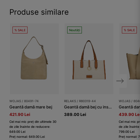
Produse similare
% SALE
Noutăți
% SALE
WOJAS / 80491-74
RELAKS / R80319-44
WOJAS / 804
Geantă damă mare bej
Geantă damă bej cu inserții contrastante RELAKS
421.90 Lei
389.00 Lei
439.90 Le
Cel mai mic preț din ultimele 30
Cel mai mic pr
de zile înainte de reducere:
de zile înaint
649.00 Lei
799.00 Lei
Preț normal: 649.00 Lei
Preț normal: 