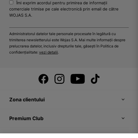
Îmi exprim acordul pentru primirea de informații
comerciale trimise pe cale electronică prin email de către
WOJAS S.A.
Administratorul datelor tale personale procesate în legătură cu
trimiterea newsletterului este Wojas S.A. Mai multe informații despre
prelucrarea datelor, inclusiv drepturile tale, găsești în Politica de
confidențialitate:
vezi detalii
.
Zona clientului
Premium Club
Recomandări