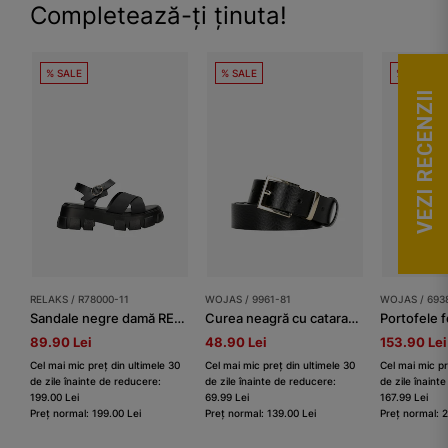
Completează-ți ținuta!
% SALE
% SALE
% SALE
VEZI RECENZII
RELAKS / R78000-11
WOJAS / 9961-81
WOJAS / 693
Sandale negre damă RELAKS cu talpă masivă
Curea neagră cu cataramă aurie damă
Portofele 
89.90 Lei
48.90 Lei
153.90 Lei
Cel mai mic preț din ultimele 30
Cel mai mic preț din ultimele 30
Cel mai mic pr
de zile înainte de reducere:
de zile înainte de reducere:
de zile înaint
199.00 Lei
69.99 Lei
167.99 Lei
Preț normal: 199.00 Lei
Preț normal: 139.00 Lei
Preț normal: 