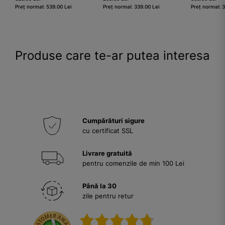
Preț normal: 539.00 Lei
Preț normal: 339.00 Lei
Preț normal: 
Produse care te-ar putea interesa
Cumpărături sigure
cu certificat SSL
Livrare gratuită
pentru comenzile de min 100 Lei
Până la 30
zile pentru retur