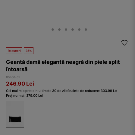
Reduceri
35%
Geantă damă elegantă neagră din piele split
întoarsă
80466-61
246.90
Lei
Cel mai mic preț din ultimele 30 de zile înainte de reducere:
303.99
Lei
Preț normal:
379.00
Lei