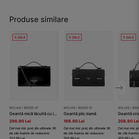
Produse similare
% SALE
% SALE
% SALE
WOJAS / 80320-31
WOJAS / 80329-51
WOJAS / 804
Geantă mică lăcuită cu insectă decorativă
Geantă plic damă
296.90 Lei
186.90 Lei
208.90 Le
Cel mai mic preț din ultimele 30
Cel mai mic preț din ultimele 30
Cel mai mic pr
de zile înainte de reducere:
de zile înainte de reducere:
de zile înaint
323.99 Lei
203.99 Lei
303.99 Lei