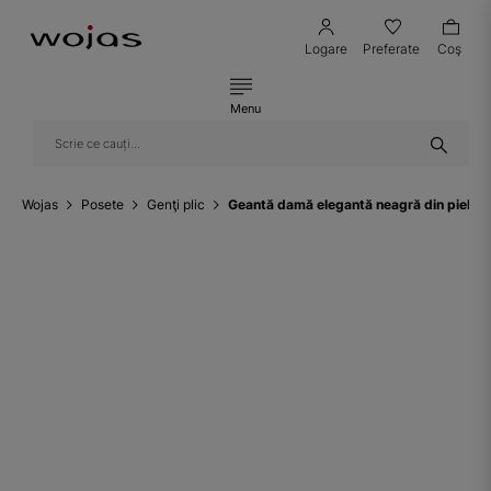
Logare
Preferate
Coş
Menu
Wojas
Posete
Genţi plic
Geantă damă elegantă neagră din piele s