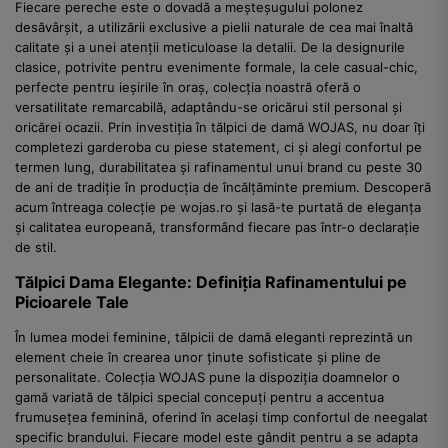
Fiecare pereche este o dovadă a meșteșugului polonez
desăvârșit, a utilizării exclusive a pielii naturale de cea mai înaltă
calitate și a unei atenții meticuloase la detalii. De la designurile
clasice, potrivite pentru evenimente formale, la cele casual-chic,
perfecte pentru ieșirile în oraș, colecția noastră oferă o
versatilitate remarcabilă, adaptându-se oricărui stil personal și
oricărei ocazii. Prin investiția în tălpici de damă WOJAS, nu doar îți
completezi garderoba cu piese statement, ci și alegi confortul pe
termen lung, durabilitatea și rafinamentul unui brand cu peste 30
de ani de tradiție în producția de încălțăminte premium. Descoperă
acum întreaga colecție pe wojas.ro și lasă-te purtată de eleganța
și calitatea europeană, transformând fiecare pas într-o declarație
de stil.
Tălpici Dama Elegante: Definiția Rafinamentului pe
Picioarele Tale
În lumea modei feminine, tălpicii de damă eleganti reprezintă un
element cheie în crearea unor ținute sofisticate și pline de
personalitate. Colecția WOJAS pune la dispoziția doamnelor o
gamă variată de tălpici special concepuți pentru a accentua
frumusețea feminină, oferind în același timp confortul de neegalat
specific brandului. Fiecare model este gândit pentru a se adapta