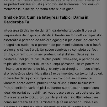
se perfect oricărei situații și contribuind la crearea unor look-uri
memorabile, pline de personalitate și bun gust.
Ghid de Stil: Cum să Integrezi Tălpicii Damă în
Garderoba Ta
Integrarea tălpiceilor de damă în garderoba ta poate fi o sursă
inepuizabilă de inspirație stilistică. Pentru un look office impecabil,
asortează o pereche de tălpici eleganți din piele box, de culoare
neagră sau nude, cu o pereche de pantaloni culottes sau o fustă
creion și o cămașă albă. Un sacou cambrat va completa perfect
ținuta, conferindu-i un aer profesional și distins. Dacă ești în
căutarea unei ținute casual-chic pentru weekend, o pereche de
tălpici din piele întoarsă, într-o nuanță pământie, se va potrivi de
minune cu o pereche de blugi skinny sau drepți, un tricou simplu
și o jachetă de piele. Nu ezita să experimentezi cu texturi și culori:
o pereche de tălpici cu imprimeu animal print sau în nuanțe
vibrante poate deveni punctul focal al unei ținute minimaliste.
Pentru serile de vară, tălpicii cu barete subțiri sau decupați sunt
ideali de purtat cu rochii maxi vaporoase sau cu salopete scurte.
Cheia este să te joci cu proporțiile și să alegi încălțămintea care
complimentează silueta. Aminteste-ți că un accesoriu bine ales,
precum o geantă din piele asortată cu tălpicii, poate eleva