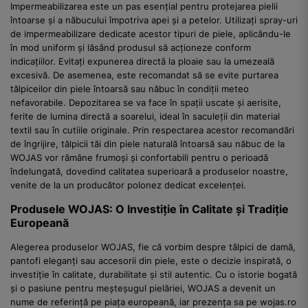
Impermeabilizarea este un pas esențial pentru protejarea pielii
întoarse și a năbucului împotriva apei și a petelor. Utilizați spray-uri
de impermeabilizare dedicate acestor tipuri de piele, aplicându-le
în mod uniform și lăsând produsul să acționeze conform
indicațiilor. Evitați expunerea directă la ploaie sau la umezeală
excesivă. De asemenea, este recomandat să se evite purtarea
tălpiceilor din piele întoarsă sau năbuc în condiții meteo
nefavorabile. Depozitarea se va face în spații uscate și aerisite,
ferite de lumina directă a soarelui, ideal în saculeții din material
textil sau în cutiile originale. Prin respectarea acestor recomandări
de îngrijire, tălpicii tăi din piele naturală întoarsă sau năbuc de la
WOJAS vor rămâne frumoși și confortabili pentru o perioadă
îndelungată, dovedind calitatea superioară a produselor noastre,
venite de la un producător polonez dedicat excelenței.
Produsele WOJAS: O Investiție în Calitate și Tradiție
Europeană
Alegerea produselor WOJAS, fie că vorbim despre tălpici de damă,
pantofi eleganți sau accesorii din piele, este o decizie inspirată, o
investiție în calitate, durabilitate și stil autentic. Cu o istorie bogată
și o pasiune pentru meșteșugul pielăriei, WOJAS a devenit un
nume de referință pe piața europeană, iar prezența sa pe wojas.ro