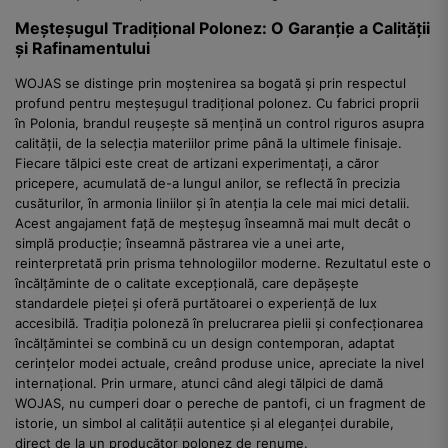
Meșteșugul Tradițional Polonez: O Garanție a Calității
și Rafinamentului
WOJAS se distinge prin moștenirea sa bogată și prin respectul
profund pentru meșteșugul tradițional polonez. Cu fabrici proprii
în Polonia, brandul reușește să mențină un control riguros asupra
calității, de la selecția materiilor prime până la ultimele finisaje.
Fiecare tălpici este creat de artizani experimentați, a căror
pricepere, acumulată de-a lungul anilor, se reflectă în precizia
cusăturilor, în armonia liniilor și în atenția la cele mai mici detalii.
Acest angajament față de meșteșug înseamnă mai mult decât o
simplă producție; înseamnă păstrarea vie a unei arte,
reinterpretată prin prisma tehnologiilor moderne. Rezultatul este o
încălțăminte de o calitate excepțională, care depășește
standardele pieței și oferă purtătoarei o experiență de lux
accesibilă. Tradiția poloneză în prelucrarea pielii și confecționarea
încălțămintei se combină cu un design contemporan, adaptat
cerințelor modei actuale, creând produse unice, apreciate la nivel
internațional. Prin urmare, atunci când alegi tălpici de damă
WOJAS, nu cumperi doar o pereche de pantofi, ci un fragment de
istorie, un simbol al calității autentice și al eleganței durabile,
direct de la un producător polonez de renume.