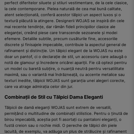
perfect diferitelor siluete și stiluri vestimentare, de la cele clasice,
la cele contemporane. Pielea naturală de cea mai bună calitate,
atent selecționată, conferă acestor tălpici un aspect luxos și o
textură plăcută la atingere. Designerii WOJAS se inspiră din cele
mai recente tendințe, dar rămân fideli principiilor clasice ale
eleganței, creând piese care transcende sezoanele și modei
efemere. Detaliile subtile, precum cusăturile fine, accesoriile
discrete și finisajele impecabile, contribuie la aspectul general de
rafinament și distincție. Un tălpici elegant de la WOJAS nu este
doar un pantof, ci o declarație de stil, un accesoriu care adaugă o
notă de glamour și încredere oricărei apariții. Fie că optezi pentru
un model cu baretă subțire, o nuanță neutră pentru versatilitate
maximă, sau o variantă mai îndrăzneață, cu accente metalice sau
texturi inedite, tălpicii WOJAS sunt garanția unei alegeri corecte,
care va atrage admirația celor din jur.
Combinații de Stil cu Tălpici Dama Eleganti
Tălpicii de damă eleganți WOJAS sunt extrem de versatili,
permițând o multitudine de combinații stilistice. Pentru o ținută de
birou impecabilă, aceștia pot fi asortați cu pantaloni eleganți, o
fustă creion sau o rochie midi. O pereche de tălpici din piele
lacuită, de exemplu, va adăuga un plus de strălucire și rafinament