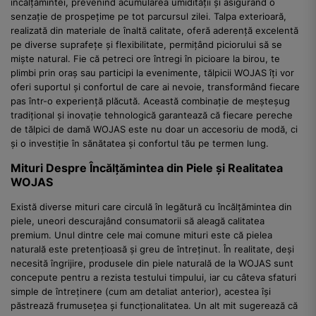
încălțămintei, prevenind acumularea umidității și asigurând o
senzație de prospețime pe tot parcursul zilei. Talpa exterioară,
realizată din materiale de înaltă calitate, oferă aderență excelentă
pe diverse suprafețe și flexibilitate, permițând piciorului să se
miște natural. Fie că petreci ore întregi în picioare la birou, te
plimbi prin oraș sau participi la evenimente, tălpicii WOJAS îți vor
oferi suportul și confortul de care ai nevoie, transformând fiecare
pas într-o experiență plăcută. Această combinație de meșteșug
tradițional și inovație tehnologică garantează că fiecare pereche
de tălpici de damă WOJAS este nu doar un accesoriu de modă, ci
și o investiție în sănătatea și confortul tău pe termen lung.
Mituri Despre Încălțămintea din Piele și Realitatea
WOJAS
Există diverse mituri care circulă în legătură cu încălțămintea din
piele, uneori descurajând consumatorii să aleagă calitatea
premium. Unul dintre cele mai comune mituri este că pielea
naturală este pretențioasă și greu de întreținut. În realitate, deși
necesită îngrijire, produsele din piele naturală de la WOJAS sunt
concepute pentru a rezista testului timpului, iar cu câteva sfaturi
simple de întreținere (cum am detaliat anterior), acestea își
păstrează frumusețea și funcționalitatea. Un alt mit sugerează că