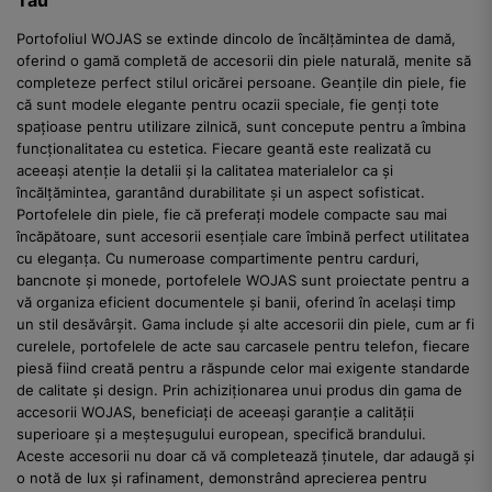
Tău
Portofoliul WOJAS se extinde dincolo de încălțămintea de damă,
oferind o gamă completă de accesorii din piele naturală, menite să
completeze perfect stilul oricărei persoane. Geanțile din piele, fie
că sunt modele elegante pentru ocazii speciale, fie genți tote
spațioase pentru utilizare zilnică, sunt concepute pentru a îmbina
funcționalitatea cu estetica. Fiecare geantă este realizată cu
aceeași atenție la detalii și la calitatea materialelor ca și
încălțămintea, garantând durabilitate și un aspect sofisticat.
Portofelele din piele, fie că preferați modele compacte sau mai
încăpătoare, sunt accesorii esențiale care îmbină perfect utilitatea
cu eleganța. Cu numeroase compartimente pentru carduri,
bancnote și monede, portofelele WOJAS sunt proiectate pentru a
vă organiza eficient documentele și banii, oferind în același timp
un stil desăvârșit. Gama include și alte accesorii din piele, cum ar fi
curelele, portofelele de acte sau carcasele pentru telefon, fiecare
piesă fiind creată pentru a răspunde celor mai exigente standarde
de calitate și design. Prin achiziționarea unui produs din gama de
accesorii WOJAS, beneficiați de aceeași garanție a calității
superioare și a meșteșugului european, specifică brandului.
Aceste accesorii nu doar că vă completează ținutele, dar adaugă și
o notă de lux și rafinament, demonstrând aprecierea pentru