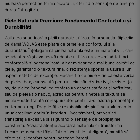
mulează perfect pe forma piciorului, oferind o senzație de bine pe
durata întregii zile.
Piele Naturală Premium: Fundamentul Confortului și
Durabilității
Calitatea superioară a pielii naturale utilizate în producția tălpiceilor
de damă WOJAS este piatra de temelie a confortului și a
durabilității. Înțelegem că pielea naturală este un material viu, care
se adaptează și evoluează odată cu utilizarea, devenind tot mai
confortabilă și personalizată. Alegem doar cele mai bune calități de
piele, garantând o textură fină, o rezistență sporită la uzură și un
aspect estetic de excepție. Fiecare tip de piele – fie că este vorba
de pielea box, cunoscută pentru luciul său distinctiv și rezistența
sa, de pielea întoarsă, ce conferă un aspect catifelat și sofisticat,
sau de pielea tip năbuc, apreciată pentru finețea și textura sa
moale – este tratată corespunzător pentru a-și păstra proprietățile
pe termen lung. Proprietățile respirabile ale pielii naturale mențin
un microclimat optim în interiorul încălțămintei, prevenind
transpirația excesivă și asigurând o senzație de prospețime
constantă. Această atenție acordată materialelor transformă
fiecare pereche de tălpici într-o investiție inteligentă, menită să
ofere stil și confort pentru sezoane întregi.