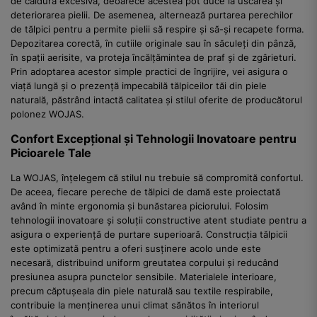
de căldură excesivă, deoarece acestea pot duce la uscarea și
deteriorarea pielii. De asemenea, alternează purtarea perechilor
de tălpici pentru a permite pielii să respire și să-și recapete forma.
Depozitarea corectă, în cutiile originale sau în săculeți din pânză,
în spații aerisite, va proteja încălțămintea de praf și de zgârieturi.
Prin adoptarea acestor simple practici de îngrijire, vei asigura o
viață lungă și o prezență impecabilă tălpiceilor tăi din piele
naturală, păstrând intactă calitatea și stilul oferite de producătorul
polonez WOJAS.
Confort Excepțional și Tehnologii Inovatoare pentru
Picioarele Tale
La WOJAS, înțelegem că stilul nu trebuie să compromită confortul.
De aceea, fiecare pereche de tălpici de damă este proiectată
având în minte ergonomia și bunăstarea piciorului. Folosim
tehnologii inovatoare și soluții constructive atent studiate pentru a
asigura o experiență de purtare superioară. Construcția tălpicii
este optimizată pentru a oferi susținere acolo unde este
necesară, distribuind uniform greutatea corpului și reducând
presiunea asupra punctelor sensibile. Materialele interioare,
precum căptușeala din piele naturală sau textile respirabile,
contribuie la menținerea unui climat sănătos în interiorul