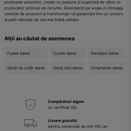
produsele autentice, create cu pasiune și expertiză de către un
producător polonez de renume. Descoperiți pe wojas.ro întreaga
colecție de accesorii și transformați-vă garderoba într-un univers
al pielii naturale de cea mai înaltă calitate.
Alții au căutat de asemenea
Fulare dama
Curele dama
Pantaloni dama
Genți tip cufăr dama
Genți mici dama
Ornamente dama
Cumpărături sigure
cu certificat SSL
Livrare gratuită
pentru comenzile de min 100 Lei