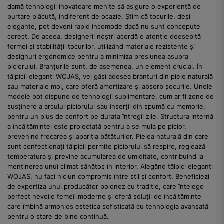
damă tehnologii inovatoare menite să asigure o experiență de
purtare plăcută, indiferent de ocazie. Știm că tocurile, deși
elegante, pot deveni rapid incomode dacă nu sunt concepute
corect. De aceea, designerii noștri acordă o atenție deosebită
formei și stabilității tocurilor, utilizând materiale rezistente și
designuri ergonomice pentru a minimiza presiunea asupra
piciorului. Branțurile sunt, de asemenea, un element crucial. În
tălpicii eleganți WOJAS, vei găsi adesea branțuri din piele naturală
sau materiale moi, care oferă amortizare și absorb șocurile. Unele
modele pot dispune de tehnologii suplimentare, cum ar fi zone de
susținere a arcului piciorului sau inserții din spumă cu memorie,
pentru un plus de confort pe durata întregii zile. Structura internă
a încălțămintei este proiectată pentru a se mula pe picior,
prevenind frecarea și apariția bătăturilor. Pielea naturală din care
sunt confecționați tălpicii permite piciorului să respire, reglează
temperatura și previne acumularea de umiditate, contribuind la
menținerea unui climat sănătos în interior. Alegând tălpici eleganți
WOJAS, nu faci niciun compromis între stil și confort. Beneficiezi
de expertiza unui producător polonez cu tradiție, care înțelege
perfect nevoile femeii moderne și oferă soluții de încălțăminte
care îmbină armonios estetica sofisticată cu tehnologia avansată
pentru o stare de bine continuă.