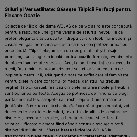
Stiluri și Versatilitate: Găsește Tălpicii Perfecți pentru
Fiecare Ocazie
Colecția de tălpici de damă WOJAS de pe wojas.ro este concepută
pentru a răspunde unei game variate de stiluri și nevoi. Fie că
preferi eleganța clasică sau te îndrepți spre un look mai modern și
casual, vei găsi perechea perfectă care să completeze armonios
orice ținută. Tălpicii eleganți, cu un design rafinat și finisaje
premium, sunt alegerea ideală pentru ocaziile formale, evenimente
de afaceri sau serate speciale. Aceștia pot fi asortați cu succes la
rochii, fuste midi, pantaloni eleganți sau chiar la un costum de
inspirație masculină, adăugând o notă de sofisticare și feminitate.
Pentru zilele în care confortul primează, dar stilul nu trebuie
neglijat, tălpicii casual, realizați din piele naturală moale și flexibilă,
sunt opțiunea perfectă. Aceștia se potrivesc de minune cu blugi,
pantaloni culottes, salopete sau rochii lejere, transformând o
ținută simplă într-una chic și actuală. Explorând gama noastră, vei
descoperi o varietate de culori, texturi și detalii – de la catarame
discrete și accente metalice, la fundițe delicate și perforații
artistice – fiecare element fiind gândit pentru a adăuga o notă
distinctivă stilului tău. Versatilitatea tălpiceilor WOJAS le
transformă în piese cheie în garderoba oricărei femei, adaptându-