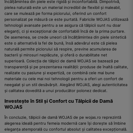
încălțămintea din piele este rigidă și inconfortabilă. Dimpotrivă,
pielea naturală este un material incredibil de flexibil și maleabil,
care se mulează pe forma piciorului, oferind un confort
personalizat pe măsură ce este purtată. Fabricile WOJAS utilizează
tehnologii avansate pentru a se asigura că tălpicii sunt nu doar
eleganți, ci și excepțional de confortabili încă de la prima purtare.
De asemenea, se crede uneori că încălțămintea din piele sintetică
este o alternativă la fel de bună, însă adevărul este că pielea
naturală permite piciorului să respire, previne acumularea de
bacterii și mirosuri neplăcute, și oferă o durabilitate net
superioară. Colecția de tălpici de damă WOJAS se bazează pe
transparență și pe prezentarea realității: produse de înaltă calitate,
realizate cu pasiune și expertiză, ce combină cele mai bune
materiale cu cele mai noi tehnologii pentru a oferi un confort de
neegalat și un stil desăvârșit. Alegând WOJAS, alegi autenticitatea
și calitatea dovedită a unui producător polonez dedicat.
Investește în Stil și Confort cu Tălpicii de Damă
WOJAS
În concluzie, tălpicii de damă WOJAS de pe wojas.ro reprezintă
alegerea ideală pentru femeia modernă care își dorește să îmbine
eleganța atemporală cu confortul absolut și calitatea excepțională.