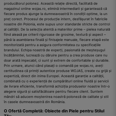
producătorul polonez. Această relație directă, facilitată de
magazinul online wojas.ro, elimină intermediarii și garantează că
fiecare produs ajunge la dumneavoastră în condiții optime, la un
preț corect. Procesul de producție intern, desfășurat în fabricile
noastre din Polonia, este supus unor standarde stricte de control
al calității. De la selecția atentă a materiilor prime – pielea naturală
fiind aleasă pe criterii riguroase de grosime, textură și aspect –
până la asamblarea finală și finisajele manuale, fiecare etapă este
monitorizată pentru a asigura conformitatea cu specificațiile
brandului. Echipa noastră de experți, pasionată de meșteșugul
încălțămintei, lucrează cu dăruire pentru a crea produse care nu
doar arată impecabil, ci sunt și extrem de confortabile și durabile.
Prin urmare, atunci când plasați o comandă pe wojas.ro, aveți
certitudinea că primiți autentice produse WOJAS, create cu grijă și
expertiză, direct din inima Europei. Această garanție a calității,
combinată cu o experiență de cumpărături online fluidă și servicii
de livrare eficiente, transformă achiziția produselor noastre într-o
alegere sigură și satisfăcătoare pentru fiecare client. Suntem
mândri să aducem moștenirea noastră poloneză de calitate și stil
în casele dumneavoastră din România.
O Ofertă Completă: Obiecte din Piele pentru Stilul