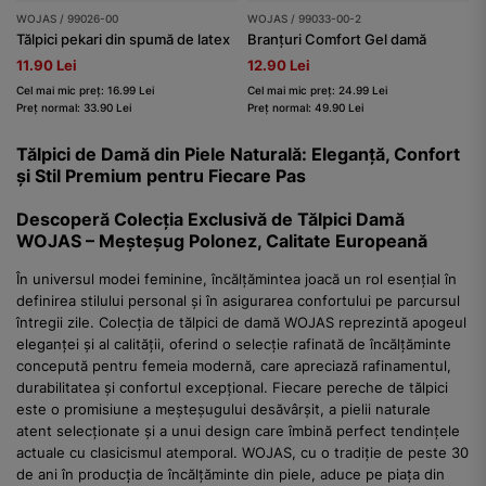
WOJAS / 99026-00
WOJAS / 99033-00-2
Tălpici pekari din spumă de latex
Branțuri Comfort Gel damă
11.90 Lei
12.90 Lei
Cel mai mic preț: 16.99 Lei
Cel mai mic preț: 24.99 Lei
Preț normal: 33.90 Lei
Preț normal: 49.90 Lei
Tălpici de Damă din Piele Naturală: Eleganță, Confort
și Stil Premium pentru Fiecare Pas
Descoperă Colecția Exclusivă de Tălpici Damă
WOJAS – Meșteșug Polonez, Calitate Europeană
În universul modei feminine, încălțămintea joacă un rol esențial în
definirea stilului personal și în asigurarea confortului pe parcursul
întregii zile. Colecția de tălpici de damă WOJAS reprezintă apogeul
eleganței și al calității, oferind o selecție rafinată de încălțăminte
concepută pentru femeia modernă, care apreciază rafinamentul,
durabilitatea și confortul excepțional. Fiecare pereche de tălpici
este o promisiune a meșteșugului desăvârșit, a pielii naturale
atent selecționate și a unui design care îmbină perfect tendințele
actuale cu clasicismul atemporal. WOJAS, cu o tradiție de peste 30
de ani în producția de încălțăminte din piele, aduce pe piața din