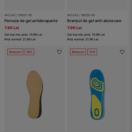
WOJAS / 99031-00
WOJAS / 99030-00
Pernuțe de gel antiderapante
Branțuri de gel anti-alunecare
7.90 Lei
7.90 Lei
Cel mai mic preț: 10.99 Lei
Cel mai mic preț: 10.99 Lei
Preț normal: 21.90 Lei
Preț normal: 21.90 Lei
Reduceri
65%
Reduceri
74%