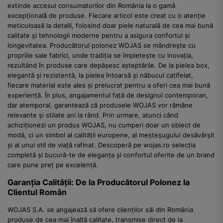
extinde accesul consumatorilor din România la o gamă
excepțională de produse. Fiecare articol este creat cu o atenție
meticuloasă la detalii, folosind doar piele naturală de cea mai bună
calitate și tehnologii moderne pentru a asigura confortul și
longevitatea. Producătorul polonez WOJAS se mândrește cu
propriile sale fabrici, unde tradiția se împletește cu inovația,
rezultând în produse care depășesc așteptările. De la pielea box,
elegantă și rezistentă, la pielea întoarsă și năbucul catifelat,
fiecare material este ales și prelucrat pentru a oferi cea mai bună
experiență. În plus, angajamentul față de designul contemporan,
dar atemporal, garantează că produsele WOJAS vor rămâne
relevante și stilate ani la rând. Prin urmare, atunci când
achiziționezi un produs WOJAS, nu cumperi doar un obiect de
modă, ci un simbol al calității europene, al meșteșugului desăvârșit
și al unui stil de viață rafinat. Descoperă pe wojas.ro selecția
completă și bucură-te de eleganța și confortul oferite de un brand
care pune preț pe excelență.
Garanția Calității: De la Producătorul Polonez la
Clientul Român
WOJAS S.A. se angajează să ofere clienților săi din România
produse de cea mai înaltă calitate, transmise direct de la