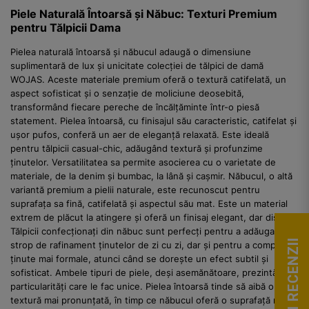
Piele Naturală Întoarsă și Năbuc: Texturi Premium
pentru Tălpicii Dama
Pielea naturală întoarsă și năbucul adaugă o dimensiune
suplimentară de lux și unicitate colecției de tălpici de damă
WOJAS. Aceste materiale premium oferă o textură catifelată, un
aspect sofisticat și o senzație de moliciune deosebită,
transformând fiecare pereche de încălțăminte într-o piesă
statement. Pielea întoarsă, cu finisajul său caracteristic, catifelat și
ușor pufos, conferă un aer de eleganță relaxată. Este ideală
pentru tălpicii casual-chic, adăugând textură și profunzime
ținutelor. Versatilitatea sa permite asocierea cu o varietate de
materiale, de la denim și bumbac, la lână și cașmir. Năbucul, o altă
variantă premium a pielii naturale, este recunoscut pentru
suprafața sa fină, catifelată și aspectul său mat. Este un material
extrem de plăcut la atingere și oferă un finisaj elegant, dar discret.
Tălpicii confecționați din năbuc sunt perfecți pentru a adăuga un
VEZI RECENZII
strop de rafinament ținutelor de zi cu zi, dar și pentru a completa
ținute mai formale, atunci când se dorește un efect subtil și
sofisticat. Ambele tipuri de piele, deși asemănătoare, prezintă
particularități care le fac unice. Pielea întoarsă tinde să aibă o
textură mai pronunțată, în timp ce năbucul oferă o suprafață mai