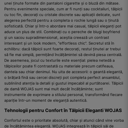
unei ținute formate din pantaloni cigarette și o bluză din mătase.
Pentru evenimente speciale, cum ar fi nunți sau cocktailuri, tălpicii
cu toc fin, decorați cu cristale discrete sau aplicații delicate, sunt
alegerea perfectă pentru a completa o rochie lungă sau o ținută
sofisticată. Chiar și într-o abordare mai casual, tălpicii eleganți pot
aduce un plus de stil. Combinați cu o pereche de blugi boyfriend
și un sacou supradimensionat, aceștia creează un contrast
interesant și un look modern, "effortless chic". Secretul stă în
echilibru: dacă tălpicii sunt foarte decorați, restul ținutei ar trebui
să fie mai simplă, permițând încălțămintei să devină piesa centrală.
De asemenea, jocul cu texturile este esențial: pielea netedă a
tălpiceilor poate fi contrastată cu materiale precum catifeaua,
dantela sau chiar denimul. Nu uita de accesorii: o geantă elegantă,
o brățară fină sau cercei discreți pot completa perfect ansamblul,
subliniind atenția la detalii și gustul impecabil al purtătoarei. Tălpicii
de damă WOJAS sunt mai mult decât încălțăminte; sunt
instrumente de exprimare a stilului personal, transformând fiecare
apariție într-un moment de eleganță autentică.
Tehnologii pentru Confort în Tălpicii Eleganti WOJAS
Confortul este o prioritate absolută, chiar și atunci când vine vorba
de încălțămintea elegantă. WOJAS integrează în tălpicii săi de