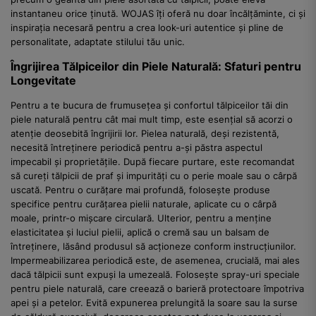
instantaneu orice ținută. WOJAS îți oferă nu doar încălțăminte, ci și
inspirația necesară pentru a crea look-uri autentice și pline de
personalitate, adaptate stilului tău unic.
Îngrijirea Tălpiceilor din Piele Naturală: Sfaturi pentru
Longevitate
Pentru a te bucura de frumusețea și confortul tălpiceilor tăi din
piele naturală pentru cât mai mult timp, este esențial să acorzi o
atenție deosebită îngrijirii lor. Pielea naturală, deși rezistentă,
necesită întreținere periodică pentru a-și păstra aspectul
impecabil și proprietățile. După fiecare purtare, este recomandat
să cureți tălpicii de praf și impurități cu o perie moale sau o cârpă
uscată. Pentru o curățare mai profundă, folosește produse
specifice pentru curățarea pielii naturale, aplicate cu o cârpă
moale, printr-o mișcare circulară. Ulterior, pentru a menține
elasticitatea și luciul pielii, aplică o cremă sau un balsam de
întreținere, lăsând produsul să acționeze conform instrucțiunilor.
Impermeabilizarea periodică este, de asemenea, crucială, mai ales
dacă tălpicii sunt expuși la umezeală. Folosește spray-uri speciale
pentru piele naturală, care creează o barieră protectoare împotriva
apei și a petelor. Evită expunerea prelungită la soare sau la surse