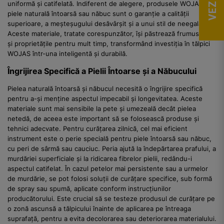
uniformă și catifelată. Indiferent de alegere, produsele WOJAS din
piele naturală întoarsă sau năbuc sunt o garanție a calității
superioare, a meșteșugului desăvârșit și a unui stil de neegalat.
Aceste materiale, tratate corespunzător, își păstrează frumusețea
și proprietățile pentru mult timp, transformând investiția în tălpici
WOJAS într-una inteligentă și durabilă.
Îngrijirea Specifică a Pielii Întoarse și a Năbucului
Pielea naturală întoarsă și năbucul necesită o îngrijire specifică
pentru a-și menține aspectul impecabil și longevitatea. Aceste
materiale sunt mai sensibile la pete și umezeală decât pielea
netedă, de aceea este important să se folosească produse și
tehnici adecvate. Pentru curățarea zilnică, cel mai eficient
instrument este o perie specială pentru piele întoarsă sau năbuc,
cu peri de sârmă sau cauciuc. Peria ajută la îndepărtarea prafului, a
murdăriei superficiale și la ridicarea fibrelor pielii, redându-i
aspectul catifelat. În cazul petelor mai persistente sau a urmelor
de murdărie, se pot folosi soluții de curățare specifice, sub formă
de spray sau spumă, aplicate conform instrucțiunilor
producătorului. Este crucial să se testeze produsul de curățare pe
o zonă ascunsă a tălpicului înainte de aplicarea pe întreaga
suprafață, pentru a evita decolorarea sau deteriorarea materialului.