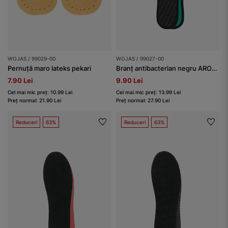
WOJAS / 99029-00
WOJAS / 99027-00
Pernuță maro lateks pekari
Branț antibacterian negru AROMA SILVER BIOACTIVE
7.90 Lei
9.90 Lei
Cel mai mic preț: 10.99 Lei
Cel mai mic preț: 13.99 Lei
Preț normal: 21.90 Lei
Preț normal: 27.90 Lei
Reduceri
63%
Reduceri
63%