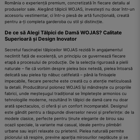
România o experiență premium, concretizată în fiecare detaliu al
produselor sale. Alegând tălpicii WOJAS, investești nu doar într-un
accesoriu vestimentar, ci într-o piesă de artă funcțională, creată
pentru a-ți completa garderoba cu stil și distincție.
De ce să Alegi Tălpici de Damă WOJAS? Calitate
Superioară și Design Inovator
Secretul fascinației tălpiceilor WOJAS rezidă în angajamentul
neclintit față de excelență, un principiu ce guvernează fiecare
etapă a procesului de producție. De la selecția riguroasă a pielii
naturale – fie că vorbim despre pielea box netedă, pielea întoarsă
delicată sau pielea tip năbuc catifelată – până la finisajele
impecabile, fiecare pereche este creată cu o atenție meticuloasă
la detalii. Producătorul polonez WOJAS își mândrește cu propriile
fabrici, unde meșteșugul tradițional se împletește armonios cu
tehnologiile moderne, rezultând în tălpici de damă care nu doar
arată spectaculos, ci oferă și un confort incomparabil. Designul
este gândit pentru a răspunde diverselor nevoi și preferințe: de la
modele clasice, perfecte pentru ținute elegante de birou sau
ocazii speciale, la variante mai casual, ideale pentru plimbări
urbane sau ieșiri relaxate cu prietenii. Pielea naturală permite
piciorului să respire, previne apariția mirosurilor neplăcute și se