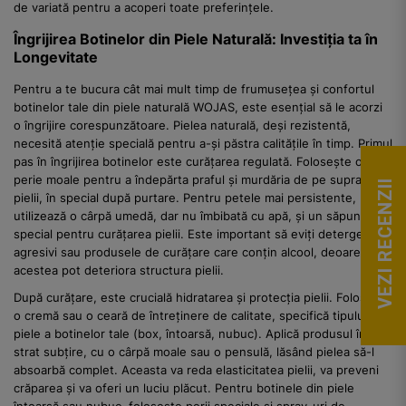
de variată pentru a acoperi toate preferințele.
Îngrijirea Botinelor din Piele Naturală: Investiția ta în
Longevitate
Pentru a te bucura cât mai mult timp de frumusețea și confortul
botinelor tale din piele naturală WOJAS, este esențial să le acorzi
o îngrijire corespunzătoare. Pielea naturală, deși rezistentă,
necesită atenție specială pentru a-și păstra calitățile în timp. Primul
pas în îngrijirea botinelor este curățarea regulată. Folosește o
perie moale pentru a îndepărta praful și murdăria de pe suprafața
VEZI RECENZII
pielii, în special după purtare. Pentru petele mai persistente,
utilizează o cârpă umedă, dar nu îmbibată cu apă, și un săpun
special pentru curățarea pielii. Este important să eviți detergenții
agresivi sau produsele de curățare care conțin alcool, deoarece
acestea pot deteriora structura pielii.
După curățare, este crucială hidratarea și protecția pielii. Folosește
o cremă sau o ceară de întreținere de calitate, specifică tipului de
piele a botinelor tale (box, întoarsă, nubuc). Aplică produsul în
strat subțire, cu o cârpă moale sau o pensulă, lăsând pielea să-l
absoarbă complet. Aceasta va reda elasticitatea pielii, va preveni
crăparea și va oferi un luciu plăcut. Pentru botinele din piele
întoarsă sau nubuc, folosește perii speciale și spray-uri de