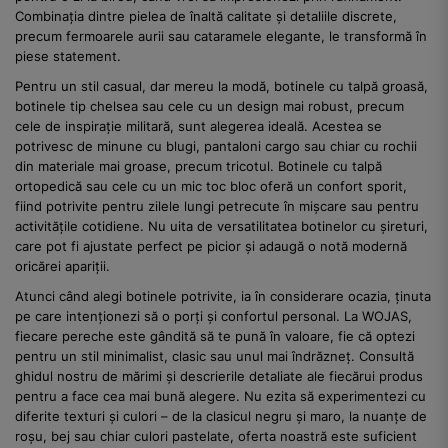
Combinația dintre pielea de înaltă calitate și detaliile discrete,
precum fermoarele aurii sau cataramele elegante, le transformă în
piese statement.
Pentru un stil casual, dar mereu la modă, botinele cu talpă groasă,
botinele tip chelsea sau cele cu un design mai robust, precum
cele de inspirație militară, sunt alegerea ideală. Acestea se
potrivesc de minune cu blugi, pantaloni cargo sau chiar cu rochii
din materiale mai groase, precum tricotul. Botinele cu talpă
ortopedică sau cele cu un mic toc bloc oferă un confort sporit,
fiind potrivite pentru zilele lungi petrecute în mișcare sau pentru
activitățile cotidiene. Nu uita de versatilitatea botinelor cu șireturi,
care pot fi ajustate perfect pe picior și adaugă o notă modernă
oricărei apariții.
Atunci când alegi botinele potrivite, ia în considerare ocazia, ținuta
pe care intenționezi să o porți și confortul personal. La WOJAS,
fiecare pereche este gândită să te pună în valoare, fie că optezi
pentru un stil minimalist, clasic sau unul mai îndrăzneț. Consultă
ghidul nostru de mărimi și descrierile detaliate ale fiecărui produs
pentru a face cea mai bună alegere. Nu ezita să experimentezi cu
diferite texturi și culori – de la clasicul negru și maro, la nuanțe de
roșu, bej sau chiar culori pastelate, oferta noastră este suficient