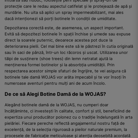
protecție care le redau aspectul catifelat și le protejează de apă și
murdărie. Nu uita să aplici un spray impermeabilizant, mai ales
dacă intenționezi să porți botinele în condiții de umiditate.
Depozitarea corectă este, de asemenea, un aspect important.
Evită să depozitezi botinele în spații închise și umede sau expuse
direct la soarele puternic, deoarece acestea pot duce la
deteriorarea pielii. Cel mai bine este să le păstrezi în cutia originală
sau în saci de pânză, într-un loc răcoros și uscat. Utilizarea unor
tălpi de susținere (shoe trees) din lemn netratat ajută la
menținerea formei botinelor și la absorbția umidității. Prin
respectarea acestor simple sfaturi de îngrijire, te vei asigura că
botinele tale damă WOJAS vor arăta impecabil și te vor însoți în
numeroase aventuri pentru mulți ani de acum încolo.
De ce să Alegi Botine Damă de la WOJAS?
Alegând botinele damă de la WOJAS, nu cumperi doar
încălțăminte, ci investești în calitate, confort și stil, beneficiind de
expertiza unui producător polonez cu o tradiție îndelungată în arta
pielăriei. Fiecare pereche reflectă angajamentul nostru față de
excelență, de la selecția riguroasă a pieilor naturale premium, la
procesele de fabricație meticuloase și atenția deosebită acordată