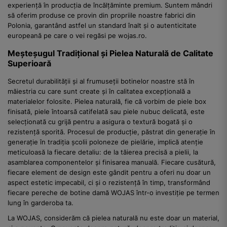
experiență în producția de încălțăminte premium. Suntem mândri
să oferim produse ce provin din propriile noastre fabrici din
Polonia, garantând astfel un standard înalt și o autenticitate
europeană pe care o vei regăsi pe wojas.ro.
Meșteșugul Tradițional și Pielea Naturală de Calitate
Superioară
Secretul durabilității și al frumuseții botinelor noastre stă în
măiestria cu care sunt create și în calitatea excepțională a
materialelor folosite. Pielea naturală, fie că vorbim de piele box
finisată, piele întoarsă catifelată sau piele nubuc delicată, este
selecționată cu grijă pentru a asigura o textură bogată și o
rezistență sporită. Procesul de producție, păstrat din generație în
generație în tradiția școlii poloneze de pielărie, implică atenție
meticuloasă la fiecare detaliu: de la tăierea precisă a pielii, la
asamblarea componentelor și finisarea manuală. Fiecare cusătură,
fiecare element de design este gândit pentru a oferi nu doar un
aspect estetic impecabil, ci și o rezistență în timp, transformând
fiecare pereche de botine damă WOJAS într-o investiție pe termen
lung în garderoba ta.
La WOJAS, considerăm că pielea naturală nu este doar un material,