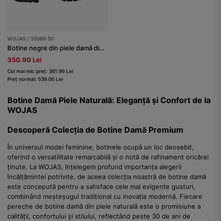
WOJAS / 55089-50
Botine negre din piele damă din colecția Code30
350.90 Lei
Cel mai mic preț: 361.99 Lei
Preț normal: 539.00 Lei
Botine Damă Piele Naturală: Eleganță și Confort de la
WOJAS
Descoperă Colecția de Botine Damă Premium
În universul modei feminine, botinele ocupă un loc deosebit,
oferind o versatilitate remarcabilă și o notă de rafinament oricărei
ținute. La WOJAS, înțelegem profund importanța alegerii
încălțămintei potrivite, de aceea colecția noastră de botine damă
este concepută pentru a satisface cele mai exigente gusturi,
combinând meșteșugul tradițional cu inovația modernă. Fiecare
pereche de botine damă din piele naturală este o promisiune a
calității, confortului și stilului, reflectând peste 30 de ani de