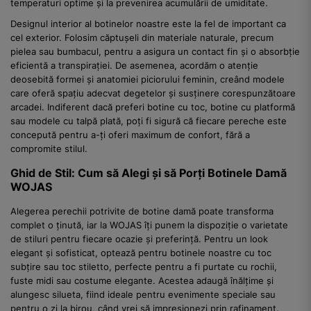
temperaturi optime și la prevenirea acumulării de umiditate.
Designul interior al botinelor noastre este la fel de important ca
cel exterior. Folosim căptușeli din materiale naturale, precum
pielea sau bumbacul, pentru a asigura un contact fin și o absorbție
eficientă a transpirației. De asemenea, acordăm o atenție
deosebită formei și anatomiei piciorului feminin, creând modele
care oferă spațiu adecvat degetelor și susținere corespunzătoare
arcadei. Indiferent dacă preferi botine cu toc, botine cu platformă
sau modele cu talpă plată, poți fi sigură că fiecare pereche este
concepută pentru a-ți oferi maximum de confort, fără a
compromite stilul.
Ghid de Stil: Cum să Alegi și să Porți Botinele Damă
WOJAS
Alegerea perechii potrivite de botine damă poate transforma
complet o ținută, iar la WOJAS îți punem la dispoziție o varietate
de stiluri pentru fiecare ocazie și preferință. Pentru un look
elegant și sofisticat, optează pentru botinele noastre cu toc
subțire sau toc stiletto, perfecte pentru a fi purtate cu rochii,
fuste midi sau costume elegante. Acestea adaugă înălțime și
alungesc silueta, fiind ideale pentru evenimente speciale sau
pentru o zi la birou, când vrei să impresionezi prin rafinament.