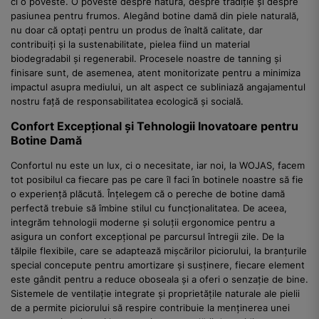
ci o poveste. O poveste despre natură, despre tradiție și despre
pasiunea pentru frumos. Alegând botine damă din piele naturală,
nu doar că optați pentru un produs de înaltă calitate, dar
contribuiți și la sustenabilitate, pielea fiind un material
biodegradabil și regenerabil. Procesele noastre de tanning și
finisare sunt, de asemenea, atent monitorizate pentru a minimiza
impactul asupra mediului, un alt aspect ce subliniază angajamentul
nostru față de responsabilitatea ecologică și socială.
Confort Excepțional și Tehnologii Inovatoare pentru
Botine Damă
Confortul nu este un lux, ci o necesitate, iar noi, la WOJAS, facem
tot posibilul ca fiecare pas pe care îl faci în botinele noastre să fie
o experiență plăcută. Înțelegem că o pereche de botine damă
perfectă trebuie să îmbine stilul cu funcționalitatea. De aceea,
integrăm tehnologii moderne și soluții ergonomice pentru a
asigura un confort excepțional pe parcursul întregii zile. De la
tălpile flexibile, care se adaptează mișcărilor piciorului, la branțurile
special concepute pentru amortizare și susținere, fiecare element
este gândit pentru a reduce oboseala și a oferi o senzație de bine.
Sistemele de ventilație integrate și proprietățile naturale ale pielii
de a permite piciorului să respire contribuie la menținerea unei