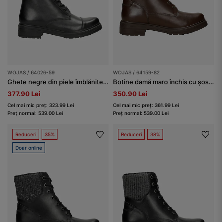
WOJAS / 64026-59
WOJAS / 64159-82
Ghete negre din piele îmblănite damă
Botine damă maro închis cu șosetă
377.90 Lei
350.90 Lei
Cel mai mic preț: 323.99 Lei
Cel mai mic preț: 361.99 Lei
Preț normal: 539.00 Lei
Preț normal: 539.00 Lei
Reduceri
35%
Reduceri
38%
Doar online