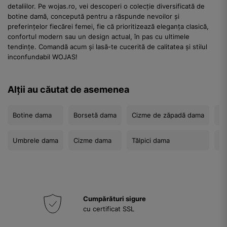
detaliilor. Pe wojas.ro, vei descoperi o colecție diversificată de
botine damă, concepută pentru a răspunde nevoilor și
preferințelor fiecărei femei, fie că prioritizează eleganța clasică,
confortul modern sau un design actual, în pas cu ultimele
tendințe. Comandă acum și lasă-te cucerită de calitatea și stilul
inconfundabil WOJAS!
Alții au căutat de asemenea
Botine dama
Borsetă dama
Cizme de zăpadă dama
Ge
Umbrele dama
Cizme dama
Tălpici dama
Să
Cumpărături sigure
cu certificat SSL