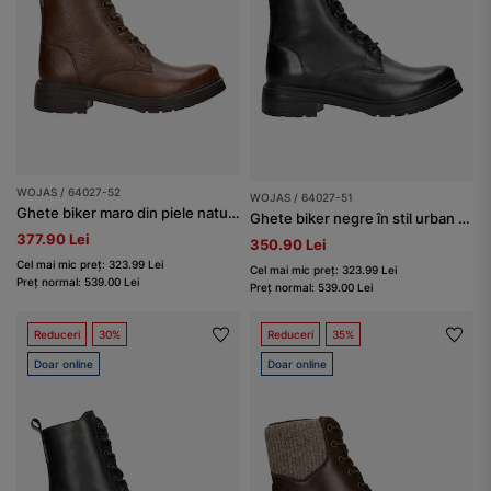
WOJAS / 64027-52
WOJAS / 64027-51
Ghete biker maro din piele natural lână îmblănite damă
Ghete biker negre în stil urban damă
377.90 Lei
350.90 Lei
Cel mai mic preț: 323.99 Lei
Cel mai mic preț: 323.99 Lei
Preț normal: 539.00 Lei
Preț normal: 539.00 Lei
Reduceri
30%
Reduceri
35%
Doar online
Doar online