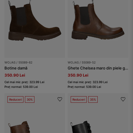
WOJAS / 55089-62
WOJAS / 55089-52
Botine damă
Ghete Chelsea maro din piele granulată damă
350.90 Lei
350.90 Lei
Cel mai mic preț: 323.99 Lei
Cel mai mic preț: 323.99 Lei
Preț normal: 539.00 Lei
Preț normal: 539.00 Lei
Reduceri
30%
Reduceri
35%