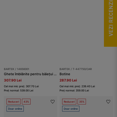
VEZI RECENZII
BARTEK / 14656001
BARTEK / T-447750/CAR
Ghete îmblănite pentru băiețui BARTEK 14656001, negru-verde
Botine
307.90 Lei
287.90 Lei
Cel mai mic preț: 307.70 Lei
Cel mai mic preț: 239.40 Lei
Preț normal: 539.00 Lei
Preț normal: 359.00 Lei
Reduceri
43%
Reduceri
35%
Doar online
Doar online