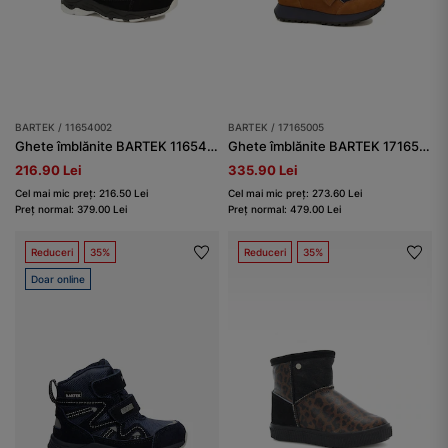
BARTEK / 11654002
BARTEK / 17165005
Ghete îmblănite BARTEK 11654002, negre
Ghete îmblănite BARTEK 17165005, maro-bleumarin
216.90 Lei
335.90 Lei
Cel mai mic preț: 216.50 Lei
Cel mai mic preț: 273.60 Lei
Preț normal: 379.00 Lei
Preț normal: 479.00 Lei
Reduceri
35%
Reduceri
35%
Doar online