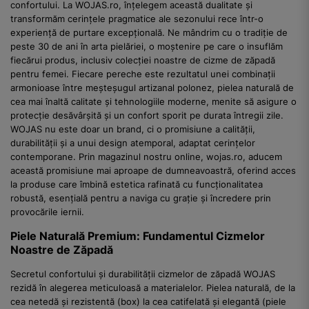
confortului. La WOJAS.ro, înțelegem această dualitate și
transformăm cerințele pragmatice ale sezonului rece într-o
experiență de purtare excepțională. Ne mândrim cu o tradiție de
peste 30 de ani în arta pielăriei, o moștenire pe care o insuflăm
fiecărui produs, inclusiv colecției noastre de cizme de zăpadă
pentru femei. Fiecare pereche este rezultatul unei combinații
armonioase între meșteșugul artizanal polonez, pielea naturală de
cea mai înaltă calitate și tehnologiile moderne, menite să asigure o
protecție desăvârșită și un confort sporit pe durata întregii zile.
WOJAS nu este doar un brand, ci o promisiune a calității,
durabilității și a unui design atemporal, adaptat cerințelor
contemporane. Prin magazinul nostru online, wojas.ro, aducem
această promisiune mai aproape de dumneavoastră, oferind acces
la produse care îmbină estetica rafinată cu funcționalitatea
robustă, esențială pentru a naviga cu grație și încredere prin
provocările iernii.
Piele Naturală Premium: Fundamentul Cizmelor
Noastre de Zăpadă
Secretul confortului și durabilității cizmelor de zăpadă WOJAS
rezidă în alegerea meticuloasă a materialelor. Pielea naturală, de la
cea netedă și rezistentă (box) la cea catifelată și elegantă (piele