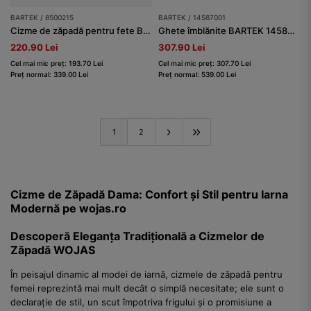
BARTEK / 8500215
BARTEK / 14587001
Cizme de zăpadă pentru fete BARTEK 8500215, roz-bej
Ghete îmblănite BARTEK 14587001, negru
220.90 Lei
307.90 Lei
Cel mai mic preț: 193.70 Lei
Cel mai mic preț: 307.70 Lei
Preț normal: 339.00 Lei
Preț normal: 539.00 Lei
1
2
Cizme de Zăpadă Dama: Confort și Stil pentru Iarna
Modernă pe wojas.ro
Descoperă Eleganța Tradițională a Cizmelor de
Zăpadă WOJAS
În peisajul dinamic al modei de iarnă, cizmele de zăpadă pentru
femei reprezintă mai mult decât o simplă necesitate; ele sunt o
declarație de stil, un scut împotriva frigului și o promisiune a