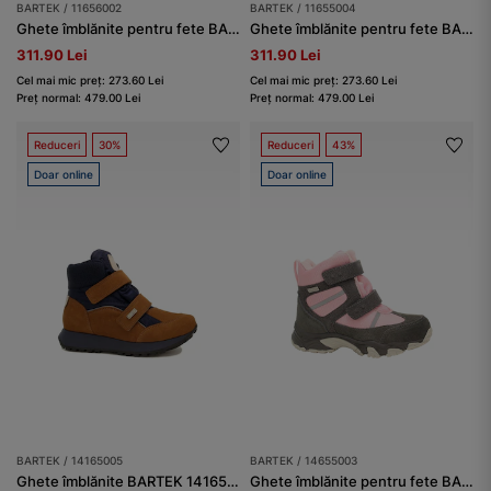
BARTEK / 11656002
BARTEK / 11655004
Ghete îmblănite pentru fete BARTEK 11656002, negru-roz
Ghete îmblănite pentru fete BARTEK 11655004, fucsia
311.90 Lei
311.90 Lei
Cel mai mic preț: 273.60 Lei
Cel mai mic preț: 273.60 Lei
Preț normal: 479.00 Lei
Preț normal: 479.00 Lei
Reduceri
30%
Reduceri
43%
Doar online
Doar online
BARTEK / 14165005
BARTEK / 14655003
Ghete îmblănite BARTEK 14165005,maro-bleumarin
Ghete îmblănite pentru fete BARTEK 14655003, gri-roz