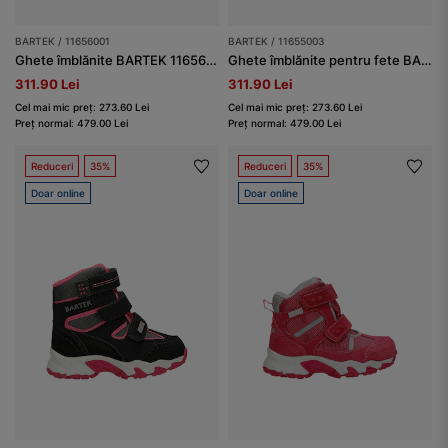
BARTEK / 11656001
BARTEK / 11655003
Ghete îmblănite BARTEK 11656001, negre-verde
Ghete îmblănite pentru fete BARTEK 11655003, gri-roz
311.90 Lei
311.90 Lei
Cel mai mic preț: 273.60 Lei
Cel mai mic preț: 273.60 Lei
Preț normal: 479.00 Lei
Preț normal: 479.00 Lei
Reduceri
35%
Reduceri
35%
Doar online
Doar online