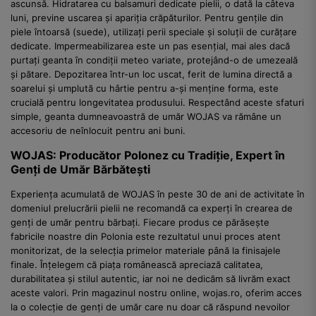
ascunsă. Hidratarea cu balsamuri dedicate pielii, o dată la câteva
luni, previne uscarea și apariția crăpăturilor. Pentru gențile din
piele întoarsă (suede), utilizați perii speciale și soluții de curățare
dedicate. Impermeabilizarea este un pas esențial, mai ales dacă
purtați geanta în condiții meteo variate, protejând-o de umezeală
și pătare. Depozitarea într-un loc uscat, ferit de lumina directă a
soarelui și umplută cu hârtie pentru a-și menține forma, este
crucială pentru longevitatea produsului. Respectând aceste sfaturi
simple, geanta dumneavoastră de umăr WOJAS va rămâne un
accesoriu de neînlocuit pentru ani buni.
WOJAS: Producător Polonez cu Tradiție, Expert în
Genți de Umăr Bărbătești
Experiența acumulată de WOJAS în peste 30 de ani de activitate în
domeniul prelucrării pielii ne recomandă ca experți în crearea de
genți de umăr pentru bărbați. Fiecare produs ce părăsește
fabricile noastre din Polonia este rezultatul unui proces atent
monitorizat, de la selecția primelor materiale până la finisajele
finale. Înțelegem că piața românească apreciază calitatea,
durabilitatea și stilul autentic, iar noi ne dedicăm să livrăm exact
aceste valori. Prin magazinul nostru online, wojas.ro, oferim acces
la o colecție de genți de umăr care nu doar că răspund nevoilor