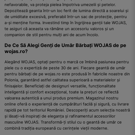
nefavorabile, va proteja pielea împotriva umezelii și petelor.
Depozitează geanta într-un loc ferit de lumina directă a soarelui și
de umiditate excesivă, preferabil într-un sac de protecție, pentru
a-și menține forma. Investind timp în îngrijirea genții tale WOJAS,
te asiguri că aceasta va rămâne un accesoriu valoros și un
companion de stil pentru mulți ani de acum încolo.
De Ce Să Alegi Genți de Umăr Bărbați WOJAS de pe
wojas.ro?
Alegând WOJAS, optați pentru o marcă ce îmbină pasiunea pentru
piele cu o expertiză de peste 30 de ani. Fiecare geantă de umăr
pentru bărbați de pe wojas.ro este produsă în fabricile noastre din
Polonia, garantând astfel calitatea superioară a materialelor și
finisajelor. Beneficiați de designuri versatile, funcționalitate
inteligentă și confort excepțional, toate la prețuri ce reflectă
valoarea autentică a unui produs premium. Magazinul nostru
online oferă o experiență de cumpărături facilă și sigură, cu livrare
rapidă pe tot teritoriul României. Descoperiți acum selecția noastră
și lăsați-vă inspirați de eleganța și rafinamentul accesoriilor
masculine WOJAS. Transformă-ți stilul cu o geantă de umăr ce
combină tradiția europeană cu cerințele vieții moderne.