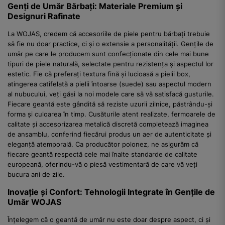
Genți de Umăr Bărbați: Materiale Premium și
Designuri Rafinate
La WOJAS, credem că accesoriile de piele pentru bărbați trebuie
să fie nu doar practice, ci și o extensie a personalității. Gențile de
umăr pe care le producem sunt confecționate din cele mai bune
tipuri de piele naturală, selectate pentru rezistența și aspectul lor
estetic. Fie că preferați textura fină și lucioasă a pielii box,
atingerea catifelată a pielii întoarse (suede) sau aspectul modern
al nubucului, veți găsi la noi modele care să vă satisfacă gusturile.
Fiecare geantă este gândită să reziste uzurii zilnice, păstrându-și
forma și culoarea în timp. Cusăturile atent realizate, fermoarele de
calitate și accesorizarea metalică discretă completează imaginea
de ansamblu, conferind fiecărui produs un aer de autenticitate și
eleganță atemporală. Ca producător polonez, ne asigurăm că
fiecare geantă respectă cele mai înalte standarde de calitate
europeană, oferindu-vă o piesă vestimentară de care vă veți
bucura ani de zile.
Inovație și Confort: Tehnologii Integrate în Gențile de
Umăr WOJAS
Înțelegem că o geantă de umăr nu este doar despre aspect, ci și