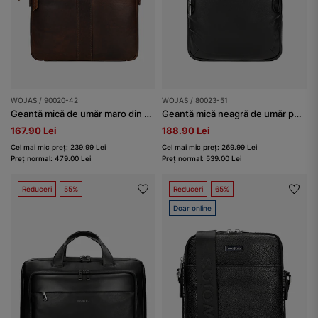
WOJAS / 90020-42
WOJAS / 80023-51
Geantă mică de umăr maro din piele pentru bărbați
Geantă mică neagră de umăr pentru bărbați
167.90 Lei
188.90 Lei
Cel mai mic preț: 239.99 Lei
Cel mai mic preț: 269.99 Lei
Preț normal: 479.00 Lei
Preț normal: 539.00 Lei
Reduceri
55%
Reduceri
65%
Doar online