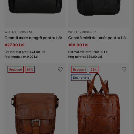
WOJAS / 80058-51
WOJAS / 80044-51
Geantă mare neagră pentru bărbați, cu multe buzunare
Geantă mică de umăr pentru bărbați
427.90 Lei
188.90 Lei
Cel mai mic preț: 474.99 Lei
Cel mai mic preț: 269.99 Lei
Preț normal: 949.00 Lei
Preț normal: 539.00 Lei
Reduceri
65%
Reduceri
55%
Doar online