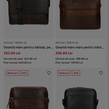
WOJAS / 90025-42
WOJAS / 90019-42
Geantă mare pentru bărbați, pentru umăr, din piele ceruită tip pull up
Geantă mare maro pentru bărbați din piele pull-up
292.90 Lei
359.90 Lei
Cel mai mic preț: 324.99 Lei
Cel mai mic preț: 399.99 Lei
Preț normal: 649.00 Lei
Preț normal: 799.00 Lei
Reduceri
65%
Reduceri
65%