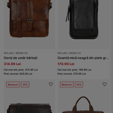
WOJAS / 90026-53
WOJAS / 80353-51
Genţi de umăr bărbați
Geantă mică neagră din piele granulată bărbați
314.99 Lei
170.90 Lei
Cel mai mic preț: 314.90 Lei
Cel mai mic preț: 189.99 Lei
Preț normal: 629.00 Lei
Preț normal: 379.00 Lei
Reduceri
55%
Reduceri
55%