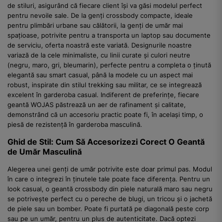
de stiluri, asigurând că fiecare client își va găsi modelul perfect
pentru nevoile sale. De la genți crossbody compacte, ideale
pentru plimbări urbane sau călătorii, la genți de umăr mai
spațioase, potrivite pentru a transporta un laptop sau documente
de serviciu, oferta noastră este variată. Designurile noastre
variază de la cele minimaliste, cu linii curate și culori neutre
(negru, maro, gri, bleumarin), perfecte pentru a completa o ținută
elegantă sau smart casual, până la modele cu un aspect mai
robust, inspirate din stilul trekking sau militar, ce se integrează
excelent în garderoba casual. Indiferent de preferințe, fiecare
geantă WOJAS păstrează un aer de rafinament și calitate,
demonstrând că un accesoriu practic poate fi, în același timp, o
piesă de rezistență în garderoba masculină.
Ghid de Stil: Cum Să Accesorizezi Corect O Geantă
de Umăr Masculină
Alegerea unei genți de umăr potrivite este doar primul pas. Modul
în care o integrezi în ținutele tale poate face diferența. Pentru un
look casual, o geantă crossbody din piele naturală maro sau negru
se potrivește perfect cu o pereche de blugi, un tricou și o jachetă
de piele sau un bomber. Poate fi purtată pe diagonală peste corp
sau pe un umăr, pentru un plus de autenticitate. Dacă optezi