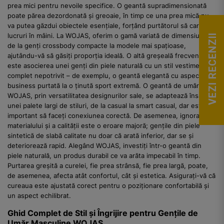
prea mici pentru nevoile specifice. O geantă supradimensionată
poate părea dezordonată și greoaie, în timp ce una prea mică nu
va putea găzdui obiectele esențiale, forțând purtătorul să care
lucruri în mâini. La WOJAS, oferim o gamă variată de dimensiuni,
VEZI RECENZII
de la genți crossbody compacte la modele mai spațioase,
ajutându-vă să găsiți proporția ideală. O altă greșeală frecventă
este asocierea unei genți din piele naturală cu un stil vestimentar
complet nepotrivit – de exemplu, o geantă elegantă cu aspect
business purtată la o ținută sport extremă. O geantă de umăr
WOJAS, prin versatilitatea designurilor sale, se adaptează însă
unei palete largi de stiluri, de la casual la smart casual, dar este
important să faceți conexiunea corectă. De asemenea, ignorarea
materialului și a calității este o eroare majoră; gențile din piele
sintetică de slabă calitate nu doar că arată inferior, dar se și
deteriorează rapid. Alegând WOJAS, investiți într-o geantă din
piele naturală, un produs durabil ce va arăta impecabil în timp.
Purtarea greșită a curelei, fie prea strânsă, fie prea largă, poate,
de asemenea, afecta atât confortul, cât și estetica. Asigurați-vă că
cureaua este ajustată corect pentru o poziționare confortabilă și
un aspect echilibrat.
Ghid Complet de Stil și Îngrijire pentru Gențile de
Umăr Masculine WOJAS