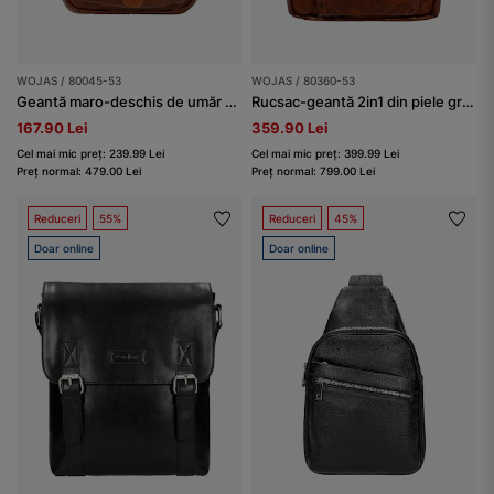
WOJAS / 80045-53
WOJAS / 80360-53
Geantă maro-deschis de umăr din piele granulată bărbați
Rucsac-geantă 2in1 din piele granuată
167.90 Lei
359.90 Lei
Cel mai mic preț: 239.99 Lei
Cel mai mic preț: 399.99 Lei
Preț normal: 479.00 Lei
Preț normal: 799.00 Lei
Reduceri
55%
Reduceri
45%
Doar online
Doar online