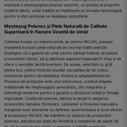
expresie a meșteșugului polonez autentic, un produs al propriilor
noastre fabrici, unde tradiția se împletește cu inovația tehnologică
pentru a oferi produse ce depășesc așteptările.
Meșteșug Polonez și Piele Naturală de Calitate
Superioară în Fiecare Geantă de Umăr
Calitatea începe cu materia primă, iar pentru WOJAS, aceasta
înseamnă exclusiv piele naturală de cea mai înaltă selecție.
Înțelegem că o geantă de umăr pentru bărbați trebuie să reziste
provocărilor zilnice, să-și păstreze aspectul impecabil în timp și să
ofere o senzație tactilă premium. De aceea, selectăm cu grijă
pielea box, pielea întoarsă (suede) sau pielea de tip nubuc,
cunoscute pentru durabilitatea, finețea și adaptabilitatea lor.
Procesul de producție este unul meticulous, urmând etapele
tradiționale ale meșteșugului șevscăresc, dar integrând și
tehnologii moderne pentru a garanta o structură solidă și finisaje
impecabile. Cusăturile precise, atenția la detalii în alegerea
accesoriilor metalice (fermoare, catarame) și finisarea manuală a
marginilor sunt elemente ce definesc autenticitatea și luxul discret
al produselor WOJAS. Ne mândrim cu statutul de producător
polonez, aducând pe piața din România o moștenire de peste 30
de ani în prelucrarea pielei, o garanție a calității europene.