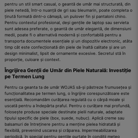
pentru un stil smart casual, o geantă de umăr mai structurată, din
piele netedă, într-o nuanță de gri sau bleumarin, poate completa o
ținută formată dintr-o cămașă, un pulover fin și pantaloni chino.
Pentru contextul profesional, deși gențile de laptop sau servieta
sunt adesea preferate, o geantă de umăr elegantă, de dimensiuni
medii, poate fi o alternativă modernă și confortabilă pentru a
transporta documentele esențiale și un dispozitiv electronic, atâta
timp cât este confecționată din piele de înaltă calitate și are un
design minimalist, lipsit de ornamente excesive. Secretul stă în
proporție, culoare și context.
Îngrijirea Genții de Umăr din Piele Naturală: Investiție
pe Termen Lung
Pentru ca geanta ta de umăr WOJAS să-și păstreze frumusețea și
funcționalitatea pe termen lung, o îngrijire corespunzătoare este
esențială. Recomandăm curățarea regulată cu o cârpă moale și
uscată pentru a îndepărta praful. Pentru o curățare mai profundă,
folosește produse speciale destinate pielii naturale, adaptate
tipului specific de piele (box, suede, nubuc). Aplică creme sau
balsamuri de întreținere pentru a menține pielea hidratată și
flexibilă, prevenind uscarea și crăparea. Impermeabilizarea
periodică, în special pentru gențile purtate în condiții meteo