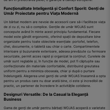
Funcționalitate Inteligentă și Confort Sporit: Genți de
Umăr Proiectate pentru Viața Modernă
Un bărbat modern are nevoie de accesorii care să-i faciliteze viața
de zi cu zi, nu să o complice. Gențile de umăr WOJAS sunt
concepute având în minte acest principiu fundamental. Fiecare
model este gândit ergonomic, oferind spații de depozitare bine
organizate pentru toate obiectele esențiale: portofel, telefon,
chei, documente, o tabletă sau chiar o carte. Compartimentele
interioare și buzunarele exterioare, adesea prevăzute cu fermoare
securizate, permit acces rapid și organizat la conținut. Curelele de
umăr sunt reglabile și, în funcție de model, pot fi căptușite sau
confecționate din materiale confortabile, distribuind greutatea
uniform pentru a minimiza oboseala, chiar și după o purtare
îndelungată. Alegerea unei genți de umăr WOJAS înseamnă a opta
pentru un produs care nu doar arată bine, ci este și incredibil de
practic, un partener de încredere în activitățile cotidiene.
Designuri Versatile: De la Casual la Eleganță
Business
Gama de genți de umăr pentru bărbați WOJAS acoperă o varietate