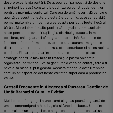
despre experiența purtării. De aceea, echipa noastră de designeri
și ingineri lucrează constant la optimizarea construcției genților
pentru a maximiza confortul. Cureaua de umăr, esențială pentru o
geantă de acest tip, este proiectată ergonomic, adesea reglabilă
pe mai multe niveluri, pentru a se adapta perfect siluetei fiecărui
bărbat. Materialele folosite pentru căptușeala curelei sunt atent
alese pentru a preveni iritațiile și a distribui greutatea în mod
echilibrat, chiar și atunci când geanta este plină. Sistemele de
închidere, fie ele fermoare rezistente sau catarame magnetice
discrete, sunt concepute pentru a oferi securitate și acces rapid la
conținut. Fiecare buzunar interior sau exterior este plasat
strategic pentru a maximiza utilitatea și a păstra obiectele
organizate, permițându-vă să găsiți rapid ceea ce căutați, fără a fi
nevoie să răscoliți prin geantă. Această atenție la detalii tehnice
este un alt aspect ce definește calitatea superioară a produselor
WOJAS.
Greșeli Frecvente în Alegerea și Purtarea Genților de
Umăr Bărbați și Cum Le Evităm
Mulți bărbați fac greșeli atunci când aleg sau poartă o geantă de
umăr, compromițând atât stilul, cât și funcționalitatea. Una dintre
cele mai comune greșeli este alegerea unei genți prea mari sau