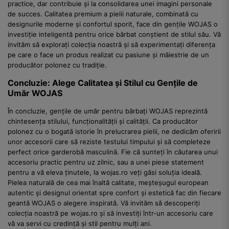
practice, dar contribuie și la consolidarea unei imagini personale
de succes. Calitatea premium a pielii naturale, combinată cu
designurile moderne și confortul sporit, face din gențile WOJAS o
investiție inteligentă pentru orice bărbat conștient de stilul său. Vă
invităm să explorați colecția noastră și să experimentați diferența
pe care o face un produs realizat cu pasiune și măiestrie de un
producător polonez cu tradiție.
Concluzie: Alege Calitatea și Stilul cu Gențile de
Umăr WOJAS
În concluzie, gențile de umăr pentru bărbați WOJAS reprezintă
chintesența stilului, funcționalității și calității. Ca producător
polonez cu o bogată istorie în prelucrarea pielii, ne dedicăm oferirii
unor accesorii care să reziste testului timpului și să completeze
perfect orice garderobă masculină. Fie că sunteți în căutarea unui
accesoriu practic pentru uz zilnic, sau a unei piese statement
pentru a vă eleva ținutele, la wojas.ro veți găsi soluția ideală.
Pielea naturală de cea mai înaltă calitate, meșteșugul european
autentic și designul orientat spre confort și estetică fac din fiecare
geantă WOJAS o alegere inspirată. Vă invităm să descoperiți
colecția noastră pe wojas.ro și să investiți într-un accesoriu care
vă va servi cu credință și stil pentru mulți ani.