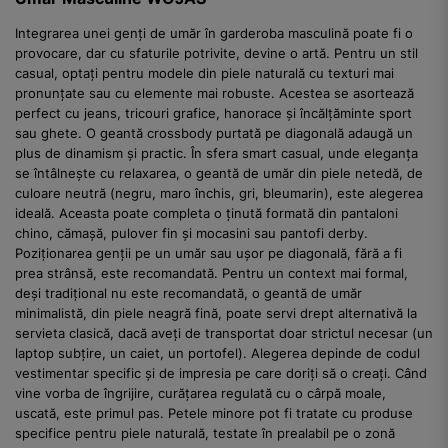
Integrarea unei genți de umăr în garderoba masculină poate fi o
provocare, dar cu sfaturile potrivite, devine o artă. Pentru un stil
casual, optați pentru modele din piele naturală cu texturi mai
pronunțate sau cu elemente mai robuste. Acestea se asortează
perfect cu jeans, tricouri grafice, hanorace și încălțăminte sport
sau ghete. O geantă crossbody purtată pe diagonală adaugă un
plus de dinamism și practic. În sfera smart casual, unde eleganța
se întâlnește cu relaxarea, o geantă de umăr din piele netedă, de
culoare neutră (negru, maro închis, gri, bleumarin), este alegerea
ideală. Aceasta poate completa o ținută formată din pantaloni
chino, cămașă, pulover fin și mocasini sau pantofi derby.
Poziționarea genții pe un umăr sau ușor pe diagonală, fără a fi
prea strânsă, este recomandată. Pentru un context mai formal,
deși tradițional nu este recomandată, o geantă de umăr
minimalistă, din piele neagră fină, poate servi drept alternativă la
servieta clasică, dacă aveți de transportat doar strictul necesar (un
laptop subțire, un caiet, un portofel). Alegerea depinde de codul
vestimentar specific și de impresia pe care doriți să o creați. Când
vine vorba de îngrijire, curățarea regulată cu o cârpă moale,
uscată, este primul pas. Petele minore pot fi tratate cu produse
specifice pentru piele naturală, testate în prealabil pe o zonă