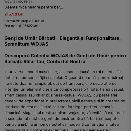
WOJAS / 80034-51
Geantă mică neagră pentru bărbați
215.90 Lei
Cel mai mic preț: 239.99 Lei
Preț normal: 479.00 Lei
Genți de Umăr Bărbați – Eleganță și Funcționalitate,
Semnătura WOJAS
Descoperă Colecția WOJAS de Genți de Umăr pentru
Bărbați: Stilul Tău, Confortul Nostru
În universul modei masculine, accesoriile joacă un rol esențial în
definirea personalității și stilului. O geantă de umăr pentru bărbați
nu este doar un simplu obiect de transport, ci o declarație de
intenție, un element cheie ce completează o ținută, fie ea casual,
smart casual sau chiar business-casual. WOJAS, cu peste trei
decenii de experiență în prelucrarea pielii naturale și în crearea de
produse de cea mai înaltă calitate, înțelege perfect această
dinamică. Magazinul nostru online, wojas.ro, vă invită să explorați
o selecție rafinată de genți de umăr pentru bărbați, concepute
pentru a îmbina armonios estetica modernă cu funcționalitatea
desăvârșită și confortul excepțional. Fiecare geantă este o