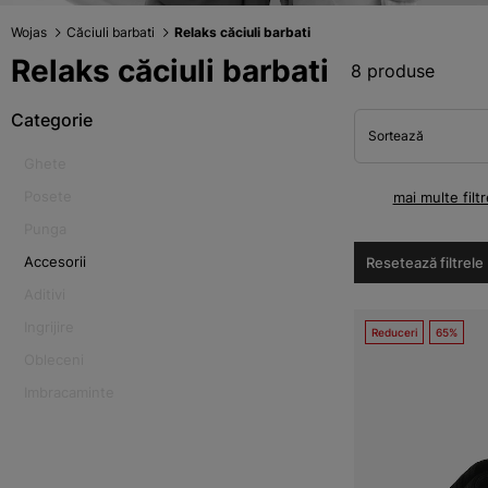
Wojas
Căciuli barbati
Relaks căciuli barbati
Relaks căciuli barbati
8 produse
Categorie
Sortează
Ghete
Posete
mai multe filtr
Punga
Accesorii
Resetează filtrele
Aditivi
Ingrijire
Reduceri
65%
Obleceni
Imbracaminte