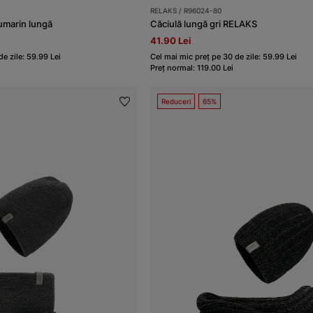
RELAKS / R96024-80
umarin lungă
Căciulă lungă gri RELAKS
41.90 Lei
e zile: 59.99 Lei
Cel mai mic preț pe 30 de zile: 59.99 Lei
Preț normal: 119.00 Lei
Reduceri
65%