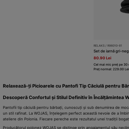
RELAKS / R96010-81
Set de iarnă gri-ne
80.90 Lei
Cel mai mic preț pe 30 d
Preț normal: 229.00 Lei
Relaxează-ți Picioarele cu Pantofi Tip Căciulă pentru B
Descoperă Confortul și Stilul Definitiv în Încălțămintea
Pantofii tip căciulă pentru bărbați, cunoscuți și sub denumirea de moc
un stil rafinat. La WOJAS, înțelegem perfect această nevoie de a îmbina 
ateliere din Polonia. Fiecare pereche este rezultatul unei tradiții bog
Producătorul polonez WOJAS se distinge prin angajamentul său neclintit f