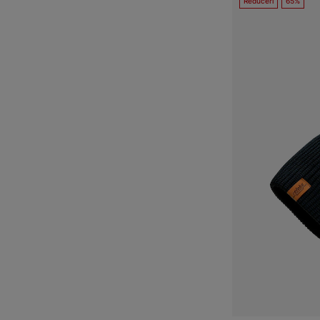
Reduceri
65%