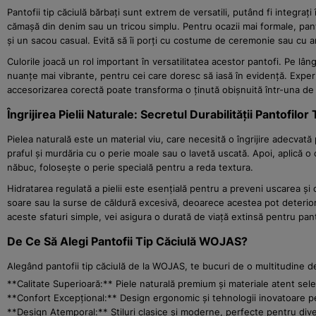
Pantofii tip căciulă bărbați sunt extrem de versatili, putând fi integrați
cămașă din denim sau un tricou simplu. Pentru ocazii mai formale, pant
și un sacou casual. Evită să îi porți cu costume de ceremonie sau cu a
Culorile joacă un rol important în versatilitatea acestor pantofi. Pe lâ
nuanțe mai vibrante, pentru cei care doresc să iasă în evidență. Expe
accesorizarea corectă poate transforma o ținută obișnuită într-una de
Îngrijirea Pielii Naturale: Secretul Durabilității Pantofilor 
Pielea naturală este un material viu, care necesită o îngrijire adecvat
praful și murdăria cu o perie moale sau o lavetă uscată. Apoi, aplică o 
năbuc, folosește o perie specială pentru a reda textura.
Hidratarea regulată a pielii este esențială pentru a preveni uscarea și
soare sau la surse de căldură excesivă, deoarece acestea pot deterior
aceste sfaturi simple, vei asigura o durată de viață extinsă pentru pan
De Ce Să Alegi Pantofii Tip Căciulă WOJAS?
Alegând pantofii tip căciulă de la WOJAS, te bucuri de o multitudine d
**Calitate Superioară:** Piele naturală premium și materiale atent sele
**Confort Excepțional:** Design ergonomic și tehnologii inovatoare pe
**Design Atemporal:** Stiluri clasice și moderne, perfecte pentru dive