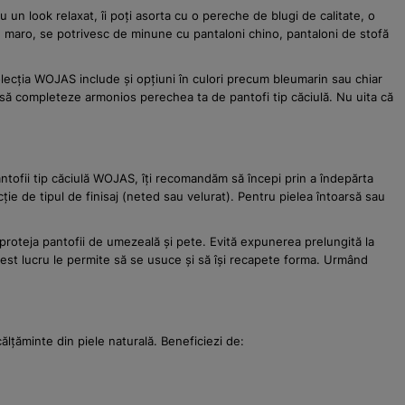
ru un look relaxat, îi poți asorta cu o pereche de blugi de calitate, o
au maro, se potrivesc de minune cu pantaloni chino, pantaloni de stofă
colecția WOJAS include și opțiuni în culori precum bleumarin sau chiar
 să completeze armonios perechea ta de pantofi tip căciulă. Nu uita că
antofii tip căciulă WOJAS, îți recomandăm să începi prin a îndepărta
ție de tipul de finisaj (neted sau velurat). Pentru pielea întoarsă sau
 proteja pantofii de umezeală și pete. Evită expunerea prelungită la
est lucru le permite să se usuce și să își recapete forma. Urmând
lțăminte din piele naturală. Beneficiezi de: