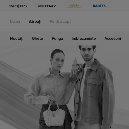
Damă
Bărbați
Pentru copii
Noutăți
Ghete
Punga
Imbracaminte
Accesorii