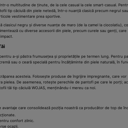
 într-o multitudine de ținute, de la cele casual la cele smart-casual. Pent
ofii tip căciulă din piele netedă, într-o nuanță clasică precum negrul s
rticole vestimentare prea sportive.
ngă clasicul negru și diverse nuanțe de maro (de la camel la ciocolatiu), 
rimentează cu diverse accesorii din piele, precum curele sau genți, care
 impact.
Tăi
ă pentru a-și păstra frumusețea și proprietățile pe termen lung. Pentru p
cremă sau o ceară specială pentru încălțăminte din piele naturală, în func
 crăparea acesteia. Folosește produse de îngrijire impregnante, care vor
a pielea. De asemenea, rotește perechile de pantofi pe care le porți; ac
tofii tăi tip căciulă WOJAS, menținându-i mereu ca noi.
e avantaje care consolidează poziția noastră ca producător de top de încă
cționate.
ntru confort zilnic.
rse ocazii.