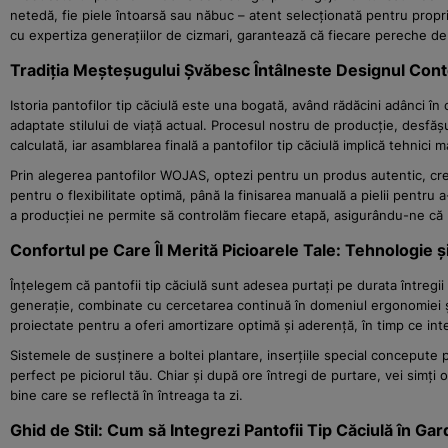
netedă, fie piele întoarsă sau năbuc – atent selecționată pentru propriet
cu expertiza generațiilor de cizmari, garantează că fiecare pereche de 
Tradiția Meșteșugului Șvăbesc Întâlneste Designul Co
Istoria pantofilor tip căciulă este una bogată, având rădăcini adânci î
adaptate stilului de viață actual. Procesul nostru de producție, desfăș
calculată, iar asamblarea finală a pantofilor tip căciulă implică tehnici
Prin alegerea pantofilor WOJAS, optezi pentru un produs autentic, crea
pentru o flexibilitate optimă, până la finisarea manuală a pielii pentru
a producției ne permite să controlăm fiecare etapă, asigurându-ne că p
Confortul pe Care Îl Merită Picioarele Tale: Tehnologie 
Înțelegem că pantofii tip căciulă sunt adesea purtați pe durata întregii 
generație, combinate cu cercetarea continuă în domeniul ergonomiei și 
proiectate pentru a oferi amortizare optimă și aderență, în timp ce int
Sistemele de susținere a boltei plantare, inserțiile special concepute 
perfect pe piciorul tău. Chiar și după ore întregi de purtare, vei simți
bine care se reflectă în întreaga ta zi.
Ghid de Stil: Cum să Integrezi Pantofii Tip Căciulă în Ga