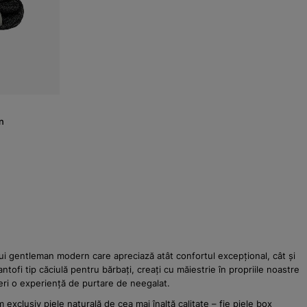
rn
rui gentleman modern care apreciază atât confortul excepțional, cât și
tofi tip căciulă pentru bărbați, creați cu măiestrie în propriile noastre
feri o experiență de purtare de neegalat.
exclusiv piele naturală de cea mai înaltă calitate – fie piele box