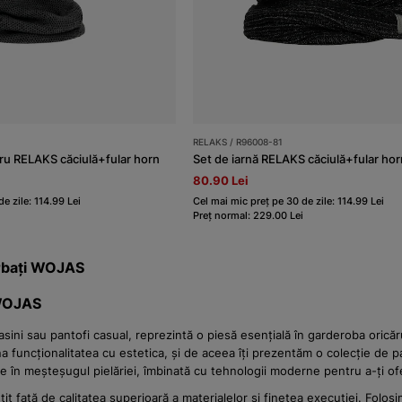
RELAKS / R96008-81
gru RELAKS căciulă+fular horn
Set de iarnă RELAKS căciulă+fular ho
80.90 Lei
e zile: 114.99 Lei
Cel mai mic preț pe 30 de zile: 114.99 Lei
Preț normal: 229.00 Lei
ărbați WOJAS
 WOJAS
asini sau pantofi casual, reprezintă o piesă esențială în garderoba orică
funcționalitatea cu estetica, și de aceea îți prezentăm o colecție de pan
ate în meșteșugul pielăriei, îmbinată cu tehnologii moderne pentru a-ți o
ață de calitatea superioară a materialelor și finețea execuției. Folosim 