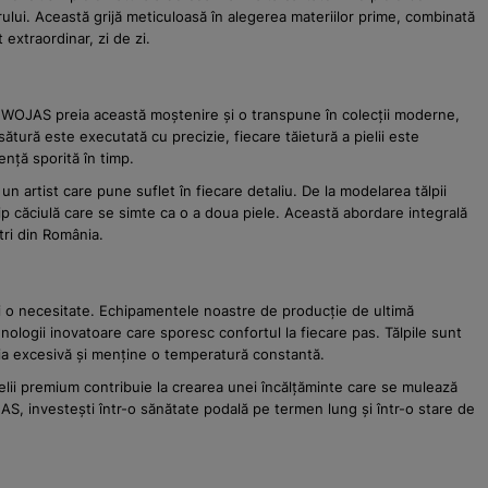
orului. Această grijă meticuloasă în alegerea materiilor prime, combinată
extraordinar, zi de zi.
ale. WOJAS preia această moștenire și o transpune în colecții moderne,
ătură este executată cu precizie, fiecare tăietură a pielii este
ență sporită în timp.
 artist care pune suflet în fiecare detaliu. De la modelarea tălpii
 tip căciulă care se simte ca o a doua piele. Această abordare integrală
tri din România.
x, ci o necesitate. Echipamentele noastre de producție de ultimă
ologii inovatoare care sporesc confortul la fiecare pas. Tălpile sunt
ația excesivă și menține o temperatură constantă.
ielii premium contribuie la crearea unei încălțăminte care se mulează
OJAS, investești într-o sănătate podală pe termen lung și într-o stare de