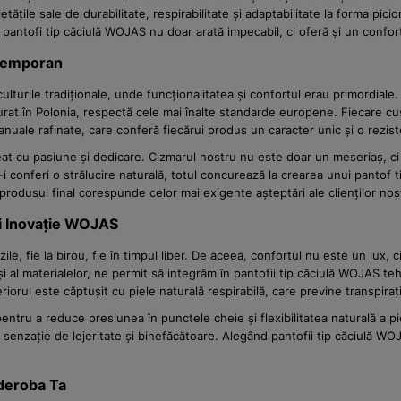
ățile sale de durabilitate, respirabilitate și adaptabilitate la forma pici
pantofi tip căciulă WOJAS nu doar arată impecabil, ci oferă și un confort 
ntemporan
n culturile tradiționale, unde funcționalitatea și confortul erau primordi
urat în Polonia, respectă cele mai înalte standarde europene. Fiecare cus
 manuale rafinate, care conferă fiecărui produs un caracter unic și o rezist
t cu pasiune și dedicare. Cizmarul nostru nu este doar un meseriaș, ci un
 a-i conferi o strălucire naturală, totul concurează la crearea unui pantof
rodusul final corespunde celor mai exigente așteptări ale clienților noș
și Inovație WOJAS
zile, fie la birou, fie în timpul liber. De aceea, confortul nu este un lu
al materialelor, ne permit să integrăm în pantofii tip căciulă WOJAS tehn
eriorul este căptușit cu piele naturală respirabilă, care previne transpir
pentru a reduce presiunea în punctele cheie și flexibilitatea naturală a p
 o senzație de lejeritate și binefăcătoare. Alegând pantofii tip căciulă W
rderoba Ta