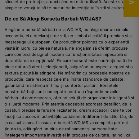
săculeț de protecție, atunci când nu este utilizată. Aceste sfaturi
simple te vor ajuta să te bucuri de investiția ta în stil și calitate.
De ce Să Alegi Borseta Barbati WOJAS?
Alegând o borsetă bărbați de la WOJAS, nu alegi doar un simplu
accesoriu, ci o declarație de stil, un simbol al calității premium și al
meșteșugului european. Ca producător polonez cu o experiență
vastă în lucrul cu pielea naturală, ne angajăm să oferim produse
care combină designul modern cu funcționalitatea impecabilă și
durabilitatea excepțională. Fiecare borsetă este confecționată din
piele naturală atent selecționată, asigurând un aspect elegant și o
textură plăcută la atingere. Ne mândrim cu procesele noastre de
producție, care respectă cele mai înalte standarde de calitate,
garantând rezistența în timp și confortul purtării. Borsetele
noastre bărbați sunt concepute pentru a răspunde nevoilor
bărbatului contemporan, oferind soluții de organizare inteligentă și
o siluetă modernă. Prin atenția deosebită acordată detaliilor, de la
cusături precise la feruare rezistente, creăm accesorii care te vor
însoți cu succes în activitățile cotidiene. Indiferent de stilul tău, de
la casual la smart-casual, o borsetă WOJAS va completa perfect
ținuta ta, adăugând un plus de rafinament și personalitate.
Înțelegem importanța investiției în produse de calitate, iar noi, ca