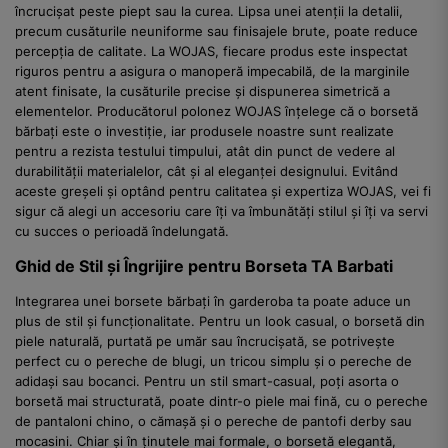
încrucișat peste piept sau la curea. Lipsa unei atenții la detalii,
precum cusăturile neuniforme sau finisajele brute, poate reduce
percepția de calitate. La WOJAS, fiecare produs este inspectat
riguros pentru a asigura o manoperă impecabilă, de la marginile
atent finisate, la cusăturile precise și dispunerea simetrică a
elementelor. Producătorul polonez WOJAS înțelege că o borsetă
bărbați este o investiție, iar produsele noastre sunt realizate
pentru a rezista testului timpului, atât din punct de vedere al
durabilității materialelor, cât și al eleganței designului. Evitând
aceste greșeli și optând pentru calitatea și expertiza WOJAS, vei fi
sigur că alegi un accesoriu care îți va îmbunătăți stilul și îți va servi
cu succes o perioadă îndelungată.
Ghid de Stil și Îngrijire pentru Borseta TA Barbati
Integrarea unei borsete bărbați în garderoba ta poate aduce un
plus de stil și funcționalitate. Pentru un look casual, o borsetă din
piele naturală, purtată pe umăr sau încrucișată, se potrivește
perfect cu o pereche de blugi, un tricou simplu și o pereche de
adidași sau bocanci. Pentru un stil smart-casual, poți asorta o
borsetă mai structurată, poate dintr-o piele mai fină, cu o pereche
de pantaloni chino, o cămașă și o pereche de pantofi derby sau
mocasini. Chiar și în ținutele mai formale, o borsetă elegantă,