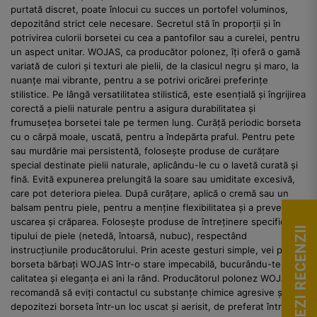
purtată discret, poate înlocui cu succes un portofel voluminos,
depozitând strict cele necesare. Secretul stă în proporții și în
potrivirea culorii borsetei cu cea a pantofilor sau a curelei, pentru
un aspect unitar. WOJAS, ca producător polonez, îți oferă o gamă
variată de culori și texturi ale pielii, de la clasicul negru și maro, la
nuanțe mai vibrante, pentru a se potrivi oricărei preferințe
stilistice. Pe lângă versatilitatea stilistică, este esențială și îngrijirea
corectă a pielii naturale pentru a asigura durabilitatea și
frumusețea borsetei tale pe termen lung. Curăță periodic borseta
cu o cârpă moale, uscată, pentru a îndepărta praful. Pentru pete
sau murdărie mai persistentă, folosește produse de curățare
special destinate pielii naturale, aplicându-le cu o lavetă curată și
fină. Evită expunerea prelungită la soare sau umiditate excesivă,
care pot deteriora pielea. După curățare, aplică o cremă sau un
balsam pentru piele, pentru a menține flexibilitatea și a preveni
uscarea și crăparea. Folosește produse de întreținere specifice
VEZI RECENZII
tipului de piele (netedă, întoarsă, nubuc), respectând
instrucțiunile producătorului. Prin aceste gesturi simple, vei păstra
borseta bărbați WOJAS într-o stare impecabilă, bucurându-te de
calitatea și eleganța ei ani la rând. Producătorul polonez WOJAS îți
recomandă să eviți contactul cu substanțe chimice agresive și să
depozitezi borseta într-un loc uscat și aerisit, de preferat într-un