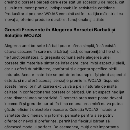
creând o borsetă bărbați care este atât un accesoriu de modă, cât
și un instrument practic, indispensabil în activitățile cotidiene.
Producătorul polonez WOJAS combină astfel tradiția măiestriei cu
inovația, oferind produse durabile, funcționale și stilate.
Greșeli Frecvente în Alegerea Borsetei Barbati și
Soluțiile WOJAS
Alegerea unei borsete bărbați poate părea simplă, însă există
câteva capcane în care mulți bărbați cad, compromițând fie stilul,
fie funcționalitatea. O greșeală comună este alegerea unei
borsete din materiale sintetice inferioare, care imită aspectul pielii,
dar nu oferă durabilitatea, confortul și eleganța specifice pielii
naturale. Aceste materiale se pot deteriora rapid, își pierd aspectul
estetic și nu oferă aceeași senzație premium. WOJAS răspunde
acestei nevoi prin utilizarea exclusivă a pielii naturale de înaltă
calitate în confecționarea borsetelor bărbați. Un alt aspect neglijat
este dimensiunea nepotrivită. O borsetă prea mare poate deveni
incomodă și greu de purtat, în timp ce una prea mică nu va putea
găzdui eficient obiectele necesare. Colecția WOJAS include o
varietate de dimensiuni și forme, pensate pentru a se potrivi
diferitelor nevoi și preferințe, permițând fiecărui bărbat să
găsească modelul perfect. De asemenea, mulți omit importanța