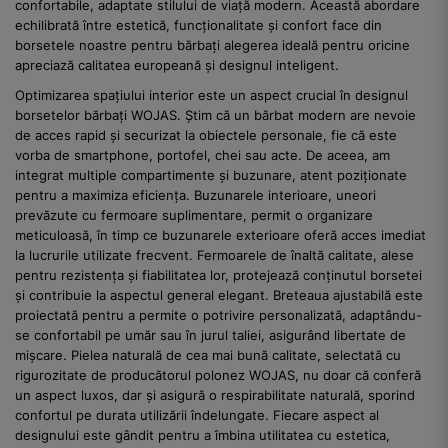
confortabile, adaptate stilului de viață modern. Această abordare
echilibrată între estetică, funcționalitate și confort face din
borsetele noastre pentru bărbați alegerea ideală pentru oricine
apreciază calitatea europeană și designul inteligent.
Optimizarea spațiului interior este un aspect crucial în designul
borsetelor bărbați WOJAS. Știm că un bărbat modern are nevoie
de acces rapid și securizat la obiectele personale, fie că este
vorba de smartphone, portofel, chei sau acte. De aceea, am
integrat multiple compartimente și buzunare, atent poziționate
pentru a maximiza eficiența. Buzunarele interioare, uneori
prevăzute cu fermoare suplimentare, permit o organizare
meticuloasă, în timp ce buzunarele exterioare oferă acces imediat
la lucrurile utilizate frecvent. Fermoarele de înaltă calitate, alese
pentru rezistența și fiabilitatea lor, protejează conținutul borsetei
și contribuie la aspectul general elegant. Breteaua ajustabilă este
proiectată pentru a permite o potrivire personalizată, adaptându-
se confortabil pe umăr sau în jurul taliei, asigurând libertate de
mișcare. Pielea naturală de cea mai bună calitate, selectată cu
rigurozitate de producătorul polonez WOJAS, nu doar că conferă
un aspect luxos, dar și asigură o respirabilitate naturală, sporind
confortul pe durata utilizării îndelungate. Fiecare aspect al
designului este gândit pentru a îmbina utilitatea cu estetica,