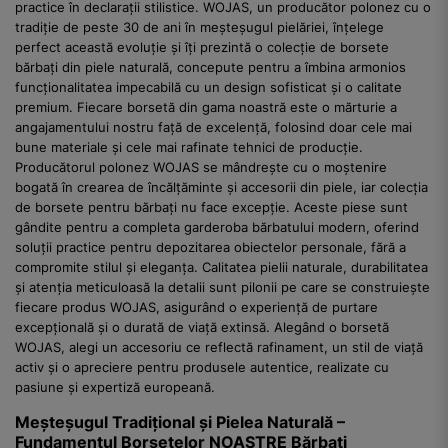
practice în declarații stilistice. WOJAS, un producător polonez cu o
tradiție de peste 30 de ani în meșteșugul pielăriei, înțelege
perfect această evoluție și îți prezintă o colecție de borsete
bărbați din piele naturală, concepute pentru a îmbina armonios
funcționalitatea impecabilă cu un design sofisticat și o calitate
premium. Fiecare borsetă din gama noastră este o mărturie a
angajamentului nostru față de excelență, folosind doar cele mai
bune materiale și cele mai rafinate tehnici de producție.
Producătorul polonez WOJAS se mândrește cu o moștenire
bogată în crearea de încălțăminte și accesorii din piele, iar colecția
de borsete pentru bărbați nu face excepție. Aceste piese sunt
gândite pentru a completa garderoba bărbatului modern, oferind
soluții practice pentru depozitarea obiectelor personale, fără a
compromite stilul și eleganța. Calitatea pielii naturale, durabilitatea
și atenția meticuloasă la detalii sunt pilonii pe care se construiește
fiecare produs WOJAS, asigurând o experiență de purtare
excepțională și o durată de viață extinsă. Alegând o borsetă
WOJAS, alegi un accesoriu ce reflectă rafinament, un stil de viață
activ și o apreciere pentru produsele autentice, realizate cu
pasiune și expertiză europeană.
Meșteșugul Tradițional și Pielea Naturală –
Fundamentul Borsetelor NOASTRE Bărbați