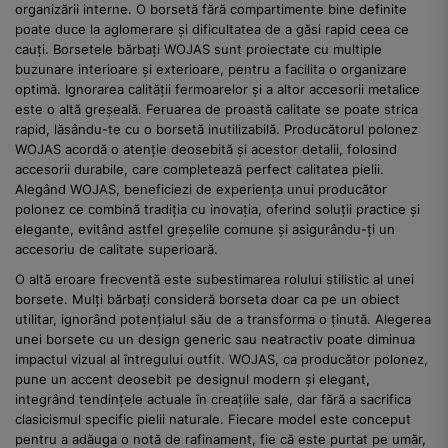
organizării interne. O borsetă fără compartimente bine definite
poate duce la aglomerare și dificultatea de a găsi rapid ceea ce
cauți. Borsetele bărbați WOJAS sunt proiectate cu multiple
buzunare interioare și exterioare, pentru a facilita o organizare
optimă. Ignorarea calității fermoarelor și a altor accesorii metalice
este o altă greșeală. Feruarea de proastă calitate se poate strica
rapid, lăsându-te cu o borsetă inutilizabilă. Producătorul polonez
WOJAS acordă o atenție deosebită și acestor detalii, folosind
accesorii durabile, care completează perfect calitatea pielii.
Alegând WOJAS, beneficiezi de experiența unui producător
polonez ce combină tradiția cu inovația, oferind soluții practice și
elegante, evitând astfel greșelile comune și asigurându-ți un
accesoriu de calitate superioară.
O altă eroare frecventă este subestimarea rolului stilistic al unei
borsete. Mulți bărbați consideră borseta doar ca pe un obiect
utilitar, ignorând potențialul său de a transforma o ținută. Alegerea
unei borsete cu un design generic sau neatractiv poate diminua
impactul vizual al întregului outfit. WOJAS, ca producător polonez,
pune un accent deosebit pe designul modern și elegant,
integrând tendințele actuale în creațiile sale, dar fără a sacrifica
clasicismul specific pielii naturale. Fiecare model este conceput
pentru a adăuga o notă de rafinament, fie că este purtat pe umăr,