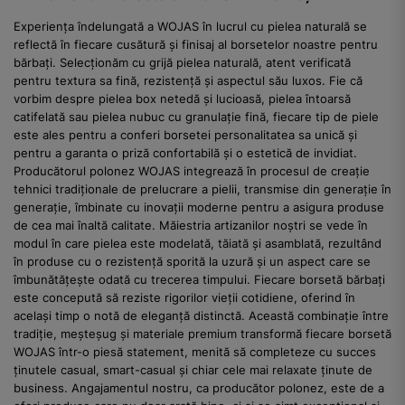
Experiența îndelungată a WOJAS în lucrul cu pielea naturală se
reflectă în fiecare cusătură și finisaj al borsetelor noastre pentru
bărbați. Selecționăm cu grijă pielea naturală, atent verificată
pentru textura sa fină, rezistență și aspectul său luxos. Fie că
vorbim despre pielea box netedă și lucioasă, pielea întoarsă
catifelată sau pielea nubuc cu granulație fină, fiecare tip de piele
este ales pentru a conferi borsetei personalitatea sa unică și
pentru a garanta o priză confortabilă și o estetică de invidiat.
Producătorul polonez WOJAS integrează în procesul de creație
tehnici tradiționale de prelucrare a pielii, transmise din generație în
generație, îmbinate cu inovații moderne pentru a asigura produse
de cea mai înaltă calitate. Măiestria artizanilor noștri se vede în
modul în care pielea este modelată, tăiată și asamblată, rezultând
în produse cu o rezistență sporită la uzură și un aspect care se
îmbunătățește odată cu trecerea timpului. Fiecare borsetă bărbați
este concepută să reziste rigorilor vieții cotidiene, oferind în
același timp o notă de eleganță distinctă. Această combinație între
tradiție, meșteșug și materiale premium transformă fiecare borsetă
WOJAS într-o piesă statement, menită să completeze cu succes
ținutele casual, smart-casual și chiar cele mai relaxate ținute de
business. Angajamentul nostru, ca producător polonez, este de a