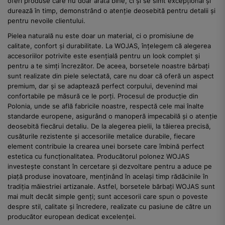
oferi produse care nu doar arată bine, ci și se simt excepțional și
durează în timp, demonstrând o atenție deosebită pentru detalii și
pentru nevoile clientului.
Pielea naturală nu este doar un material, ci o promisiune de
calitate, confort și durabilitate. La WOJAS, înțelegem că alegerea
accesoriilor potrivite este esențială pentru un look complet și
pentru a te simți încrezător. De aceea, borsetele noastre bărbați
sunt realizate din piele selectată, care nu doar că oferă un aspect
premium, dar și se adaptează perfect corpului, devenind mai
confortabile pe măsură ce le porți. Procesul de producție din
Polonia, unde se află fabricile noastre, respectă cele mai înalte
standarde europene, asigurând o manoperă impecabilă și o atenție
deosebită fiecărui detaliu. De la alegerea pielii, la tăierea precisă,
cusăturile rezistente și accesoriile metalice durabile, fiecare
element contribuie la crearea unei borsete care îmbină perfect
estetica cu funcționalitatea. Producătorul polonez WOJAS
investește constant în cercetare și dezvoltare pentru a aduce pe
piață produse inovatoare, menținând în același timp rădăcinile în
tradiția măiestriei artizanale. Astfel, borsetele bărbați WOJAS sunt
mai mult decât simple genți; sunt accesorii care spun o poveste
despre stil, calitate și încredere, realizate cu pasiune de către un
producător european dedicat excelenței.