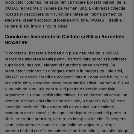
producător polonez, ne asigurăm că fiecare borsetă bărbați de la
WOJAS reprezintă o valoare pe termen lung. Explorează colecția
noastră și descoperă cum funcționalitatea se îmbină perfect cu
eleganța, creând accesoriul ideal pentru tine. WOJAS – tradiție,
calitate și stil, într-o singură piesă.
Concluzie: Investește în Calitate și Stil cu Borsetele
NOASTRE
În concluzie, borsetele bărbați din piele naturală de la WOJAS
reprezintă alegerea ideală pentru bărbații care apreciază calitatea
superioară, designul elegant și funcționalitatea practică. Ca
producător polonez cu o bogată tradiție în meșteșugul pielăriei,
WOJAS se dedică creării de accesorii care nu doar arată bine, ci și
rezistă în timp, devenind parte integrantă a stilului personal. Fie că
ai nevoie de o soluție pentru a-ți păstra obiectele esențiale
organizate în timpul activităților zilnice, fie că dorești să adaugi un
element distinctiv și rafinat ținutelor tale, o borsetă WOJAS este
investiția perfectă. Pielea naturală de cea mai bună calitate,
manopera meticuloasă și designul inteligent se combină pentru a
oferi un produs premium, care te va însoți ani de zile. Descoperă
acum varietatea de modele disponibile pe wojas.ro și alege
borseta bărbați care îți completează perfect stilul și nevoile. Alege