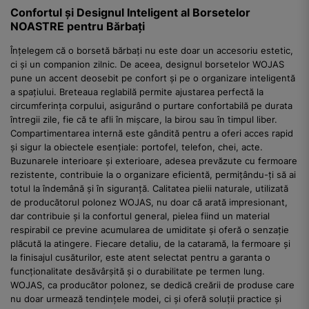
Confortul și Designul Inteligent al Borsetelor
NOASTRE pentru Bărbați
Înțelegem că o borsetă bărbați nu este doar un accesoriu estetic,
ci și un companion zilnic. De aceea, designul borsetelor WOJAS
pune un accent deosebit pe confort și pe o organizare inteligentă
a spațiului. Breteaua reglabilă permite ajustarea perfectă la
circumferința corpului, asigurând o purtare confortabilă pe durata
întregii zile, fie că te afli în mișcare, la birou sau în timpul liber.
Compartimentarea internă este gândită pentru a oferi acces rapid
și sigur la obiectele esențiale: portofel, telefon, chei, acte.
Buzunarele interioare și exterioare, adesea prevăzute cu fermoare
rezistente, contribuie la o organizare eficientă, permițându-ți să ai
totul la îndemână și în siguranță. Calitatea pielii naturale, utilizată
de producătorul polonez WOJAS, nu doar că arată impresionant,
dar contribuie și la confortul general, pielea fiind un material
respirabil ce previne acumularea de umiditate și oferă o senzație
plăcută la atingere. Fiecare detaliu, de la cataramă, la fermoare și
la finisajul cusăturilor, este atent selectat pentru a garanta o
funcționalitate desăvârșită și o durabilitate pe termen lung.
WOJAS, ca producător polonez, se dedică creării de produse care
nu doar urmează tendințele modei, ci și oferă soluții practice și