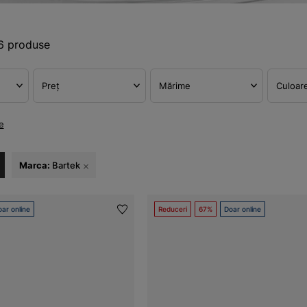
6 produse
Preț
Mărime
Culoar
e
Marca:
Bartek
ar online
Reduceri
67%
Doar online