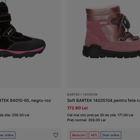
BARTEK / 14035104
RTEK 84010-65, negru-roz
Soft BARTEK 14035104,pentru fete r
172.90 Lei
de zile: 256.50 Lei
Cel mai mic preț pe 30 de zile: 171.00 Lei
Preț normal: 359.00 Lei
ar online
Reduceri
48%
Doar online