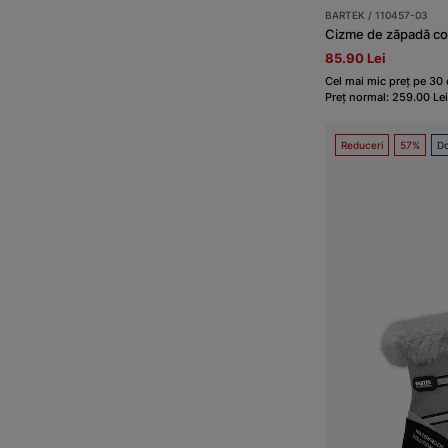
BARTEK / 110457-03
Cizme de zăpadă co
85.90 Lei
Cel mai mic preț pe 30 d
Preț normal: 259.00 Lei
Reduceri
57%
Do