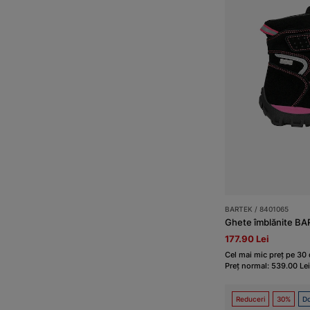
BARTEK / 8401065
Ghete îmblănite BA
177.90 Lei
Cel mai mic preț pe 30 
Preț normal: 539.00 Lei
Reduceri
30%
Do