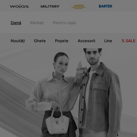
Damă
Bărbați
Pentru copii
Noutăți
Ghete
Poșete
Accesorii
Line
% SALE