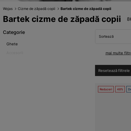
Wojas
Cizme de zăpadă copii
Bartek cizme de zăpadă copii
Bartek cizme de zăpadă copii
8
Categorie
Sortează
Ghete
Accesorii
mai multe filtr
Resetează filtrele
Reduceri
48%
Do