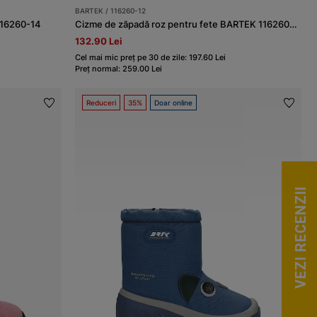
BARTEK / 116260-12
116260-14
Cizme de zăpadă roz pentru fete BARTEK 116260-12
132.90 Lei
Cel mai mic preț pe 30 de zile: 197.60 Lei
Preț normal: 259.00 Lei
Reduceri
35%
Doar online
VEZI RECENZII