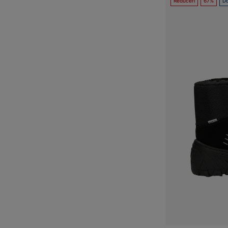
Reduceri
67%
Do