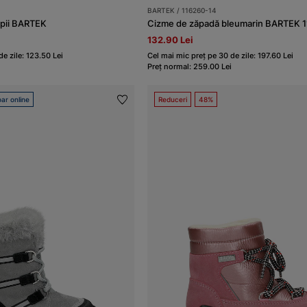
BARTEK / 116260-14
pii BARTEK
Cizme de zăpadă bleumarin BARTEK 
132.90 Lei
e zile: 123.50 Lei
Cel mai mic preț pe 30 de zile: 197.60 Lei
Preț normal: 259.00 Lei
ar online
Reduceri
48%