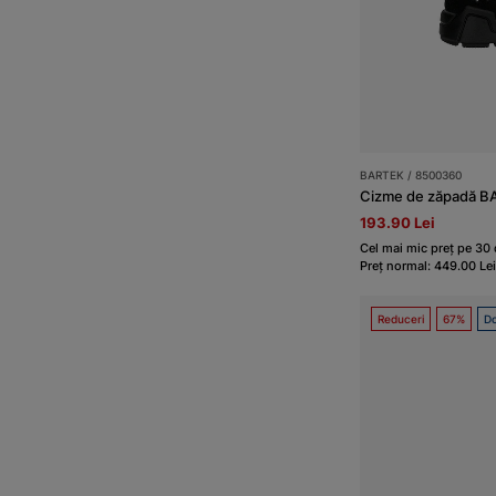
BARTEK / 8500360
Cizme de zăpadă BA
193.90 Lei
Cel mai mic preț pe 30 d
Preț normal: 449.00 Lei
Reduceri
67%
Do