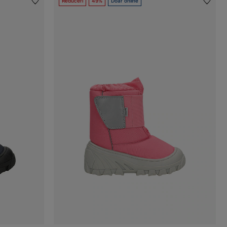
Reduceri
49%
Doar online