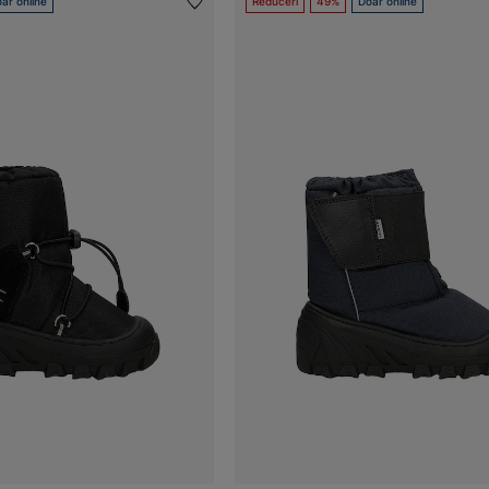
ar online
Reduceri
49%
Doar online