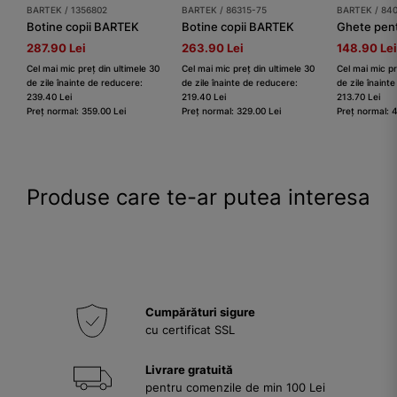
BARTEK / 1356802
BARTEK / 86315-75
BARTEK / 84
Botine copii BARTEK
Botine copii BARTEK
287.90 Lei
263.90 Lei
148.90 Lei
Cel mai mic preț din ultimele 30
Cel mai mic preț din ultimele 30
Cel mai mic pr
de zile înainte de reducere:
de zile înainte de reducere:
de zile înaint
239.40 Lei
219.40 Lei
213.70 Lei
Preț normal: 359.00 Lei
Preț normal: 329.00 Lei
Preț normal: 
Produse care te-ar putea interesa
Cumpărături sigure
cu certificat SSL
Livrare gratuită
pentru comenzile de min 100 Lei