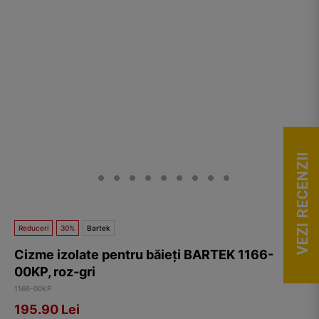
VEZI RECENZII
Reduceri
30%
Bartek
Cizme izolate pentru băieți BARTEK 1166-
00KP, roz-gri
1166-00KP
195.90
Lei