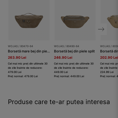
WOJAS / 80470-64
WOJAS / 80490-64
WOJAS / 803
Borsetă mare bej din piele split
Borsetă bej din piele split
Borsetă din
263.90 Lei
246.90 Lei
202.90 Le
Cel mai mic preț din ultimele 30
Cel mai mic preț din ultimele 30
Cel mai mic pr
de zile înainte de reducere:
de zile înainte de reducere:
de zile înaint
479.00 Lei
449.00 Lei
224.99 Lei
Preț normal: 479.00 Lei
Preț normal: 449.00 Lei
Preț normal: 
Produse care te-ar putea interesa