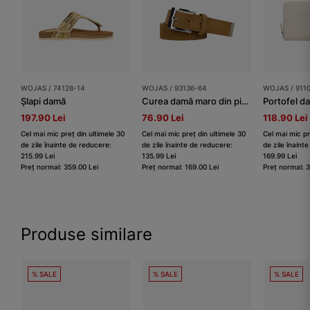
WOJAS / 74128-14
WOJAS / 93136-64
WOJAS / 911
Șlapi damă
Curea damă maro din piele split
197.90 Lei
76.90 Lei
118.90 Lei
Cel mai mic preț din ultimele 30
Cel mai mic preț din ultimele 30
Cel mai mic pr
de zile înainte de reducere:
de zile înainte de reducere:
de zile înaint
215.99 Lei
135.99 Lei
169.99 Lei
Preț normal: 359.00 Lei
Preț normal: 169.00 Lei
Preț normal: 
Produse similare
% SALE
% SALE
% SALE