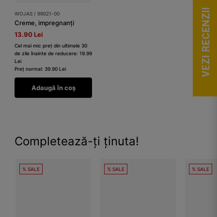
VEZI RECENZII
WOJAS / 99021-00
Creme, impregnanți
13.90 Lei
Cel mai mic preț din ultimele 30
de zile înainte de reducere: 19.99
Lei
Preț normal: 39.90 Lei
Adaugă în coș
Completează-ți ținuta!
% SALE
% SALE
% SALE