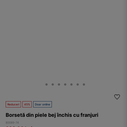
Reduceri
45%
Doar online
Borsetă din piele bej închis cu franjuri
80089-74