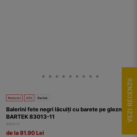
VEZI RECENZII
Reduceri
45%
Bartek
Balerini fete negri lăcuiți cu barete pe gleznă
BARTEK 83013-11
83013-11
de la 81.90
Lei