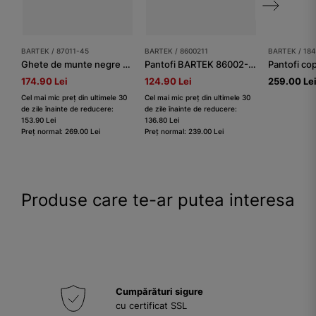
BARTEK / 87011-45
BARTEK / 8600211
BARTEK / 18
Ghete de munte negre pentru fete cu tălpi roz BARTEK 87011-45
Pantofi BARTEK 86002-11, negru-alb
Pantofi co
174.90 Lei
124.90 Lei
259.00 Le
Cel mai mic preț din ultimele 30
Cel mai mic preț din ultimele 30
de zile înainte de reducere:
de zile înainte de reducere:
153.90 Lei
136.80 Lei
Preț normal: 269.00 Lei
Preț normal: 239.00 Lei
Produse care te-ar putea interesa
Cumpărături sigure
cu certificat SSL