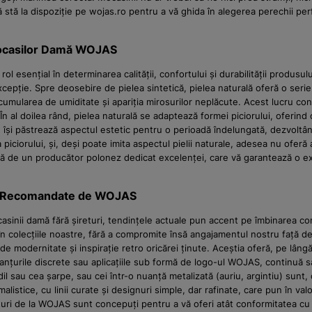
stă la dispoziție pe wojas.ro pentru a vă ghida în alegerea perechii p
e Mocasilor Damă WOJAS
rol esențial în determinarea calității, confortului și durabilității produs
excepție. Spre deosebire de pielea sintetică, pielea naturală oferă o serie
 acumularea de umiditate și apariția mirosurilor neplăcute. Acest lucru con
n al doilea rând, pielea naturală se adaptează formei piciorului, oferind
re își păstrează aspectul estetic pentru o perioadă îndelungată, dezvoltâ
 piciorului, și, deși poate imita aspectul pielii naturale, adesea nu ofer
jă de un producător polonez dedicat excelenței, care vă garantează o exp
luri Recomandate de WOJAS
casinii damă fără șireturi, tendințele actuale pun accent pe îmbinarea c
le în colecțiile noastre, fără a compromite însă angajamentul nostru față 
e modernitate și inspirație retro oricărei ținute. Aceștia oferă, pe lângă
țurile discrete sau aplicațiile sub formă de logo-ul WOJAS, continuă să 
dil sau cea șarpe, sau cei într-o nuanță metalizată (auriu, argintiu) sun
alistice, cu linii curate și designuri simple, dar rafinate, care pun în val
turi de la WOJAS sunt concepuți pentru a vă oferi atât conformitatea cu 