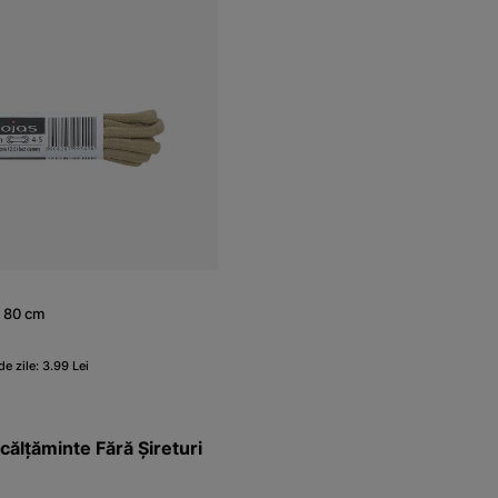
e 80 cm
e zile: 3.99 Lei
ălțăminte Fără Șireturi