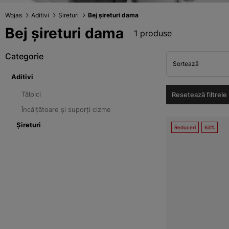
Wojas
Aditivi
Șireturi
Bej șireturi dama
Bej șireturi dama
1 produse
Categorie
Sortează
Aditivi
Tălpici
Resetează filtrele
Încălțătoare și suporți cizme
Șireturi
Reduceri
63%