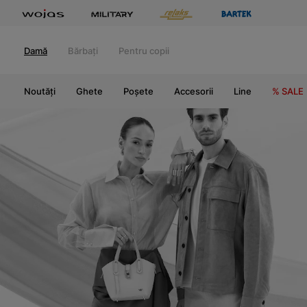
Damă
Bărbați
Pentru copii
Noutăți
Ghete
Poșete
Accesorii
Line
% SALE