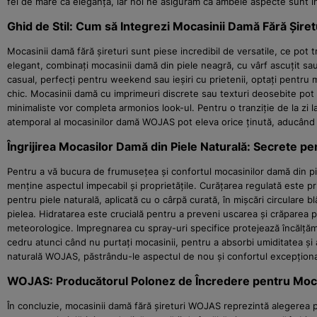
fel de mare ca eleganța, iar noi ne asigurăm că ambele aspecte sunt 
Ghid de Stil: Cum să Integrezi Mocasinii Damă Fără Șiret
Mocasinii damă fără șireturi sunt piese incredibil de versatile, ce pot 
elegant, combinați mocasinii damă din piele neagră, cu vârf ascuțit sau
casual, perfecți pentru weekend sau ieșiri cu prietenii, optați pentru m
chic. Mocasinii damă cu imprimeuri discrete sau texturi deosebite pot 
minimaliste vor completa armonios look-ul. Pentru o tranziție de la zi la
atemporal al mocasinilor damă WOJAS pot eleva orice ținută, aducând 
Îngrijirea Mocasilor Damă din Piele Naturală: Secrete pe
Pentru a vă bucura de frumusețea și confortul mocasinilor damă din pie
menține aspectul impecabil și proprietățile. Curățarea regulată este pr
pentru piele naturală, aplicată cu o cârpă curată, în mișcări circulare
pielea. Hidratarea este crucială pentru a preveni uscarea și crăparea pie
meteorologice. Impregnarea cu spray-uri specifice protejează încălțăm
cedru atunci când nu purtați mocasinii, pentru a absorbi umiditatea și 
naturală WOJAS, păstrându-le aspectul de nou și confortul excepțional
WOJAS: Producătorul Polonez de Încredere pentru Moca
În concluzie, mocasinii damă fără șireturi WOJAS reprezintă alegerea p