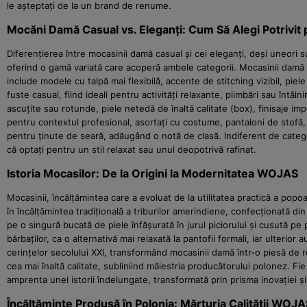
le așteptați de la un brand de renume.
Mocăni Damă Casual vs. Eleganți: Cum Să Alegi Potrivit
Diferențierea între mocasinii damă casual și cei eleganți, deși uneori s
oferind o gamă variată care acoperă ambele categorii. Mocasinii damă ca
include modele cu talpă mai flexibilă, accente de stitching vizibil, piel
fuste casual, fiind ideali pentru activități relaxante, plimbări sau întâl
ascuțite sau rotunde, piele netedă de înaltă calitate (box), finisaje imp
pentru contextul profesional, asortați cu costume, pantaloni de stofă
pentru ținute de seară, adăugând o notă de clasă. Indiferent de catego
că optați pentru un stil relaxat sau unul deopotrivă rafinat.
Istoria Mocasilor: De la Origini la Modernitatea WOJAS
Mocasinii, încălțămintea care a evoluat de la utilitatea practică a pop
în încălțămintea tradițională a triburilor amerindiene, confecționată din
pe o singură bucată de piele înfășurată în jurul piciorului și cusută pe
bărbaților, ca o alternativă mai relaxată la pantofii formali, iar ulter
cerințelor secolului XXI, transformând mocasinii damă într-o piesă de rez
cea mai înaltă calitate, subliniind măiestria producătorului polonez.
amprenta unei istorii îndelungate, transformată prin prisma inovației ș
Încălțăminte Produsă în Polonia: Mărturia Calității WOJ