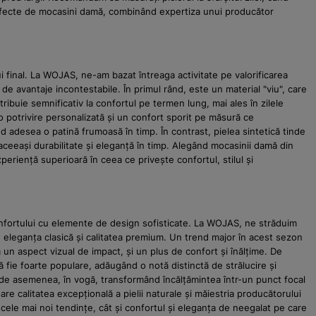
erfecte de mocasini damă, combinând expertiza unui producător
ului final. La WOJAS, ne-am bazat întreaga activitate pe valorificarea
 de avantaje incontestabile. În primul rând, este un material "viu", care
tribuie semnificativ la confortul pe termen lung, mai ales în zilele
 o potrivire personalizată și un confort sporit pe măsură ce
nd adesea o patină frumoasă în timp. În contrast, pielea sintetică tinde
ă aceeași durabilitate și eleganță în timp. Alegând mocasinii damă din
eriență superioară în ceea ce privește confortul, stilul și
onfortului cu elemente de design sofisticate. La WOJAS, ne străduim
de eleganța clasică și calitatea premium. Un trend major în acest sezon
 un aspect vizual de impact, și un plus de confort și înălțime. De
fie foarte populare, adăugând o notă distinctă de strălucire și
t, de asemenea, în vogă, transformând încălțămintea într-un punct focal
oare calitatea excepțională a pielii naturale și măiestria producătorului
cele mai noi tendințe, cât și confortul și eleganța de neegalat pe care