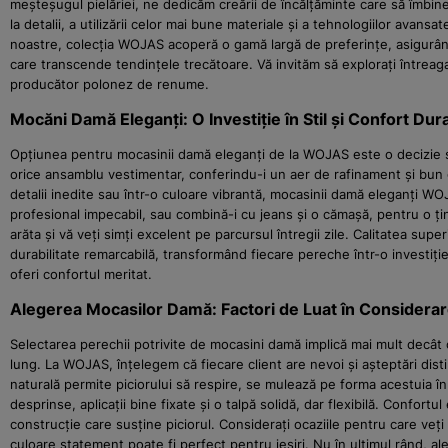
meșteșugul pielăriei, ne dedicăm creării de încălțăminte care să îmbine
la detalii, a utilizării celor mai bune materiale și a tehnologiilor ava
noastre, colecția WOJAS acoperă o gamă largă de preferințe, asigurând 
care transcende tendințele trecătoare. Vă invităm să explorați întreaga
producător polonez de renume.
Mocăni Damă Eleganți: O Investiție în Stil și Confort Dura
Opțiunea pentru mocasinii damă eleganți de la WOJAS este o decizie str
orice ansamblu vestimentar, conferindu-i un aer de rafinament și bun g
detalii inedite sau într-o culoare vibrantă, mocasinii damă eleganți W
profesional impecabil, sau combină-i cu jeans și o cămașă, pentru o ți
arăta și vă veți simți excelent pe parcursul întregii zile. Calitatea su
durabilitate remarcabilă, transformând fiecare pereche într-o investiți
oferi confortul meritat.
Alegerea Mocasilor Damă: Factori de Luat în Considerar
Selectarea perechii potrivite de mocasini damă implică mai mult decât 
lung. La WOJAS, înțelegem că fiecare client are nevoi și așteptări dist
naturală permite piciorului să respire, se mulează pe forma acestuia în
desprinse, aplicații bine fixate și o talpă solidă, dar flexibilă. Confo
construcție care susține piciorul. Considerați ocaziile pentru care veți
culoare statement poate fi perfect pentru ieșiri. Nu în ultimul rând, ale