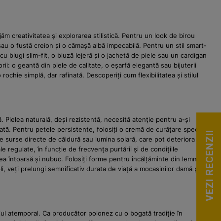
ăm creativitatea și explorarea stilistică. Pentru un look de birou
sau o fustă creion și o cămașă albă impecabilă. Pentru un stil smart-
u blugi slim-fit, o bluză lejeră și o jachetă de piele sau un cardigan
: o geantă din piele de calitate, o eșarfă elegantă sau bijuterii
ochie simplă, dar rafinată. Descoperiți cum flexibilitatea și stilul
 Pielea naturală, deși rezistentă, necesită atenție pentru a-și
ată. Pentru petele persistente, folosiți o cremă de curățare specială
VEZI RECENZII
de surse directe de căldură sau lumina solară, care pot deteriora
e regulate, în funcție de frecvența purtării și de condițiile
a întoarsă și nubuc. Folosiți forme pentru încălțăminte din lemn de
i, veți prelungi semnificativ durata de viață a mocasinilor damă piele
lul atemporal. Ca producător polonez cu o bogată tradiție în