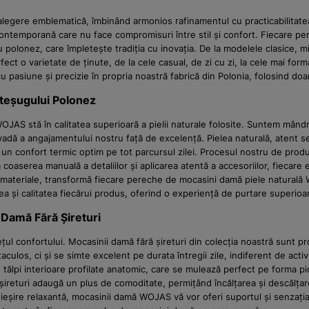
o alegere emblematică, îmbinând armonios rafinamentul cu practicabilita
temporană care nu face compromisuri între stil și confort. Fiecare pere
 polonez, care împletește tradiția cu inovația. De la modelele clasice, 
ect o varietate de ținute, de la cele casual, de zi cu zi, la cele mai for
pasiune și precizie în propria noastră fabrică din Polonia, folosind doar
șteșugului Polonez
 WOJAS stă în calitatea superioară a pielii naturale folosite. Suntem mând
vadă a angajamentului nostru față de excelență. Pielea naturală, atent s
nd un confort termic optim pe tot parcursul zilei. Procesul nostru de prod
, la coaserea manuală a detaliilor și aplicarea atentă a accesoriilor, fie
 materiale, transformă fiecare pereche de mocasini damă piele naturală WO
i calitatea fiecărui produs, oferind o experiență de purtare superioară,
 Damă Fără Șireturi
 confortului. Mocasinii damă fără șireturi din colecția noastră sunt proi
los, ci și se simte excelent pe durata întregii zile, indiferent de activ
 tălpi interioare profilate anatomic, care se mulează perfect pe forma pic
 șireturi adaugă un plus de comoditate, permițând încălțarea și descălțare
o ieșire relaxantă, mocasinii damă WOJAS vă vor oferi suportul și senzați