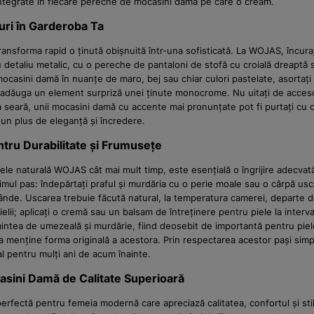
integrate în fiecare pereche de mocasini damă pe care o creăm.
uri în Garderoba Ta
transforma rapid o ținută obișnuită într-una sofisticată. La WOJAS, încuraj
 detaliu metalic, cu o pereche de pantaloni de stofă cu croială dreaptă 
ocasini damă în nuanțe de maro, bej sau chiar culori pastelate, asortați c
adăuga un element surpriză unei ținute monocrome. Nu uitați de accesorii
 seară, unii mocasini damă cu accente mai pronunțate pot fi purtați cu o r
un plus de eleganță și încredere.
ntru Durabilitate și Frumusețe
le naturală WOJAS cât mai mult timp, este esențială o îngrijire adecvată.
imul pas: îndepărtați praful și murdăria cu o perie moale sau o cârpă usc
 blânde. Uscarea trebuie făcută natural, la temperatura camerei, departe 
lii; aplicați o cremă sau un balsam de întreținere pentru piele la interval
intea de umezeală și murdărie, fiind deosebit de importantă pentru piele
a menține forma originală a acestora. Prin respectarea acestor pași simpl
 pentru mulți ani de acum înainte.
sini Damă de Calitate Superioară
erfectă pentru femeia modernă care apreciază calitatea, confortul și sti