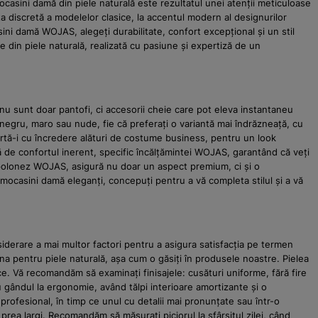
ocasini damă din piele naturală este rezultatul unei atenții meticuloase
nța discretă a modelelor clasice, la accentul modern al designurilor
ni damă WOJAS, alegeți durabilitate, confort excepțional și un stil
e din piele naturală, realizată cu pasiune și expertiză de un
nu sunt doar pantofi, ci accesorii cheie care pot eleva instantaneu
negru, maro sau nude, fie că preferați o variantă mai îndrăzneață, cu
artă-i cu încredere alături de costume business, pentru un look
ă de confortul inerent, specific încălțămintei WOJAS, garantând că veți
lui polonez WOJAS, asigură nu doar un aspect premium, ci și o
 mocasini damă eleganți, concepuți pentru a vă completa stilul și a vă
iderare a mai multor factori pentru a asigura satisfacția pe termen
una pentru piele naturală, așa cum o găsiți în produsele noastre. Pielea
ce. Vă recomandăm să examinați finisajele: cusături uniforme, fără fire
cu gândul la ergonomie, având tălpi interioare amortizante și o
 profesional, în timp ce unul cu detalii mai pronunțate sau într-o
 prea largi. Recomandăm să măsurați piciorul la sfârșitul zilei, când