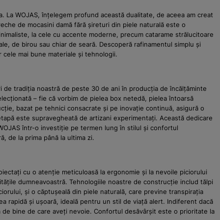
tea. La WOJAS, înțelegem profund această dualitate, de aceea am creat
che de mocasini damă fără șireturi din piele naturală este o
minimaliste, la cele cu accente moderne, precum catarame strălucitoare
male, de birou sau chiar de seară. Descoperă rafinamentul simplu și
 cele mai bune materiale și tehnologii.
ri de tradiția noastră de peste 30 de ani în producția de încălțăminte
elecționată – fie că vorbim de pielea box netedă, pielea întoarsă
ucție, bazat pe tehnici consacrate și pe inovație continuă, asigură o
care etapă este supravegheată de artizani experimentați. Această dedicare
JAS într-o investiție pe termen lung în stilul și confortul
 de la prima până la ultima zi.
ectați cu o atenție meticuloasă la ergonomie și la nevoile piciorului
itățile dumneavoastră. Tehnologiile noastre de construcție includ tălpi
iorului, și o căptușeală din piele naturală, care previne transpirația
a rapidă și ușoară, ideală pentru un stil de viață alert. Indiferent dacă
a de bine de care aveți nevoie. Confortul desăvârșit este o prioritate la