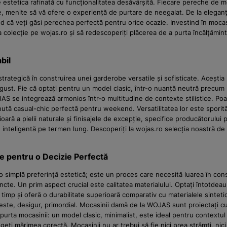
 estetica rafinată cu funcționalitatea desăvârșită. Fiecare pereche de m
nsate, menite să vă ofere o experiență de purtare de neegalat. De la elega
că veți găsi perechea perfectă pentru orice ocazie. Investind în mocasi
 colecție pe wojas.ro și să redescoperiți plăcerea de a purta încălțămint
bil
ategică în construirea unei garderobe versatile și sofisticate. Aceștia 
ust. Fie că optați pentru un model clasic, într-o nuanță neutră precum 
OJAS se integrează armonios într-o multitudine de contexte stilistice. Po
nută casual-chic perfectă pentru weekend. Versatilitatea lor este sporit
perioară a pielii naturale și finisajele de excepție, specifice producătoru
e inteligentă pe termen lung. Descoperiți la wojas.ro selecția noastră de
e pentru o Decizie Perfectă
o simplă preferință estetică; este un proces care necesită luarea în cons
incte. Un prim aspect crucial este calitatea materialului. Optați întotdea
 timp și oferă o durabilitate superioară comparativ cu materialele sinteti
rtul este, desigur, primordial. Mocasinii damă de la WOJAS sunt proiectați 
 purta mocasinii: un model clasic, minimalist, este ideal pentru contextul
geți mărimea corectă. Mocasinii nu ar trebui să fie nici prea strâmți, nici