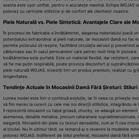
acesta este ușor umflat, pentru o acuratețe maximă. Echipa WOJAS vă 
polonez cu cerințele stilistice și de confort ale clientelor noastre.
Piele Naturală vs. Piele Sintetică: Avantajele Clare al
În procesul de fabricație a încălțămintei, alegerea materialului joacă un 
potențialului extraordinar al pielii naturale, iar mocasinii damă nu fac 
permite piciorului să respire, facilitând circulația aerului și prevenind
călduroase sau în cazul persoanelor care petrec mult timp în picioare. Î
încălțămintea este purtată. Este un material flexibil, dar rezistent, ca
să fie mai puțin respirabilă, poate provoca disconfort și supraîncălzirea
piele naturală WOJAS, investiți într-un produs premium, realizat cu gri
longevitatea.
Tendințe Actuale în Mocasinii Damă Fără Șireturi: Sti
Lumea modei este într-o continuă evoluție, iar în ceea ce privește mo
să fim mereu la curent cu cele mai noi direcții stilistice, integrându-
îl reprezintă mocasinii cu talpă groasă, chunky, ce adaugă un element d
asemenea, detaliile metalice, precum cataramele supradimensionate, lan
eleganță. Mocasinii din piele cu texturi deosebite, cum ar fi cea croco
al ținutei. Nu în ultimul rând, se remarcă și o revenire la modelele minim
polonez WOJAS. Indiferent de stilul preferat, mocasinii damă fără șire