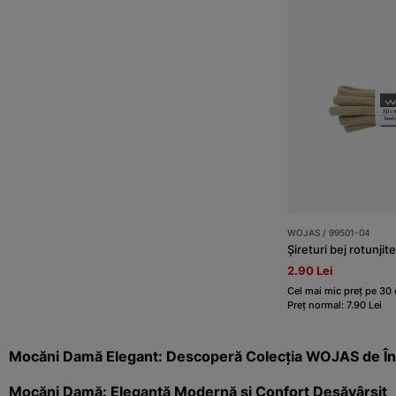
WOJAS / 99501-04
Șireturi bej rotunjit
2.90 Lei
Cel mai mic preț pe 30 d
Preț normal: 7.90 Lei
Mocăni Damă Elegant: Descoperă Colecția WOJAS de Înc
Mocăni Damă: Eleganță Modernă și Confort Desăvârșit