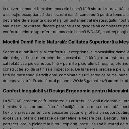
În universul modei feminine, mocasinii damă fără șireturi reprezintă 
o colecție excepțională de mocasini damă, concepută pentru femeia con
declarație de eleganță discretă și un testament al meșteșugului nostru
sau inserții texturate, fiecare pereche este gândită să completeze perf
confortul neîntrerupt oferit de mocasinii damă WOJAS, confecționați cu 
Mocăni Damă Piele Naturală: Calitatea Superioară a Me
Secretul durabilității și al confortului excepțional al mocasinilor damă
din piele, iar fiecare pereche de mocasini damă fără șireturi este o do
catifelată sau pielea nubuc fină – permite piciorului să respire, oferi
construcție solidă și finisaje impecabile. De la tăierea precisă a pielii
față de meșteșugul tradițional, combinată cu utilizarea celor mai bune
dumneavoastră. Producătorul polonez WOJAS garantează autenticitatea ș
Confort Inegalabil și Design Ergonomic pentru Mocasini
La WOJAS, credem că frumusețea nu ar trebui să vină niciodată cu prețul
feminin. Ne-am propus să creăm încălțăminte care nu doar arată spectacu
flexibile și rezistente, care absoarbe șocurile și oferă un suport optim,
excesivă și oferă o senzație de catifelare la fiecare pas. Designul fără
petreceți ore în picioare la birou, explorați orașul sau vă bucurați de 