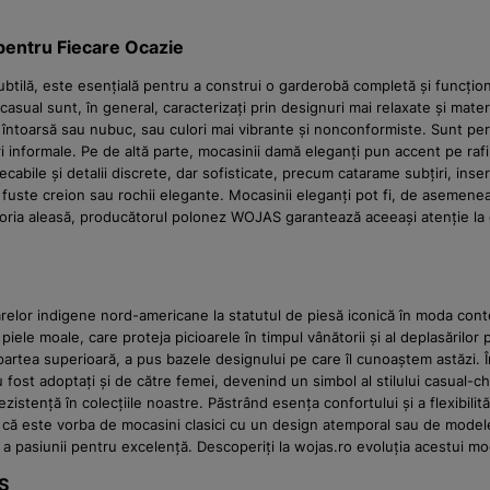
 pentru Fiecare Ocazie
ubtilă, este esențială pentru a construi o garderobă completă și funcționa
sual sunt, în general, caracterizați prin designuri mai relaxate și mate
e întoarsă sau nubuc, sau culori mai vibrante și nonconformiste. Sunt perfe
niri informale. Pe de altă parte, mocasinii damă eleganți pun accent pe rafi
ecabile și detalii discrete, dar sofisticate, precum catarame subțiri, ins
, fuste creion sau rochii elegante. Mocasinii eleganți pot fi, de aseme
ria aleasă, producătorul polonez WOJAS garantează aceeași atenție la deta
oarelor indigene nord-americane la statutul de piesă iconică în moda cont
 piele moale, care proteja picioarele în timpul vânătorii și al deplasărilo
 partea superioară, a pus bazele designului pe care îl cunoaștem astăzi. 
ior au fost adoptați și de către femei, devenind un simbol al stilului casu
istență în colecțiile noastre. Păstrând esența confortului și a flexibilit
 Fie că este vorba de mocasini clasici cu un design atemporal sau de mo
i a pasiunii pentru excelență. Descoperiți la wojas.ro evoluția acestui mo
AS