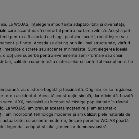
lă. La WOJAS, înțelegem importanța adaptabilității și diversității,
riale care accentuează confortul pentru purtarea zilnică. Aceștia pot
cți pentru a fi asortați cu blugi, pantaloni scurți, rochii lejere sau
nament și finețe. Aceștia se disting prin linii mai structurate, vârfuri
erții metalice discrete sau accente minimaliste. Sunt alegerea ideală
nea, o opțiune superbă pentru evenimente semi-formale sau chiar
lii, calitatea superioară a materialelor și confortul excepțional, fie
emporană, au o istorie bogată și fascinantă. Originile lor se regăsesc
r pe teren accidentat. Această construcție simplă, dar eficientă, bazată
În secolul XX, mocasinii au început să câștige popularitate în rândul
al-chic. La WOJAS, am preluat această moștenire și am adaptat-o
ății, am încorporat tehnologii moderne și am utilizat piele naturală de
dele actualizate, cu accente moderne, fiecare pereche WOJAS poartă
del legendar, adaptat stilului și nevoilor dumneavoastră.