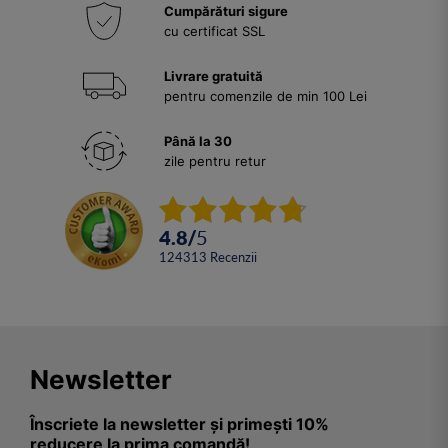
Cumpărături sigure
cu certificat SSL
Livrare gratuită
pentru comenzile de min 100 Lei
Până la 30
zile pentru retur
4.8
/
5
124313
Recenzii
Newsletter
Înscriete la newsletter și primești 10%
reducere la prima comandă!