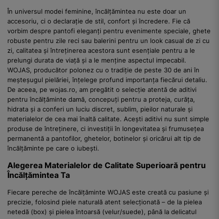
În universul modei feminine, încălțămintea nu este doar un
accesoriu, ci o declarație de stil, confort și încredere. Fie că
vorbim despre pantofi eleganți pentru evenimente speciale, ghete
robuste pentru zile reci sau balerini pentru un look casual de zi cu
zi, calitatea și întreținerea acestora sunt esențiale pentru a le
prelungi durata de viață și a le menține aspectul impecabil.
WOJAS, producător polonez cu o tradiție de peste 30 de ani în
meșteșugul pielăriei, înțelege profund importanța fiecărui detaliu.
De aceea, pe wojas.ro, am pregătit o selecție atentă de aditivi
pentru încălțăminte damă, concepuți pentru a proteja, curăța,
hidrata și a conferi un luciu discret, sublim, pieilor naturale și
materialelor de cea mai înaltă calitate. Acești aditivi nu sunt simple
produse de întreținere, ci investiții în longevitatea și frumusețea
permanentă a pantofilor, ghetelor, botinelor și oricărui alt tip de
încălțăminte pe care o iubești.
Alegerea Materialelor de Calitate Superioară pentru
Încălțămintea Ta
Fiecare pereche de încălțăminte WOJAS este creată cu pasiune și
precizie, folosind piele naturală atent selecționată – de la pielea
netedă (box) și pielea întoarsă (velur/suede), până la delicatul