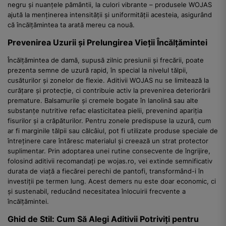
negru și nuanțele pământii, la culori vibrante – produsele WOJAS
ajută la menținerea intensității și uniformității acesteia, asigurând
că încălțămintea ta arată mereu ca nouă.
Prevenirea Uzurii și Prelungirea Vieții Încălțămintei
Încălțămintea de damă, supusă zilnic presiunii și frecării, poate
prezenta semne de uzură rapid, în special la nivelul tălpii,
cusăturilor și zonelor de flexie. Aditivii WOJAS nu se limitează la
curățare și protecție, ci contribuie activ la prevenirea deteriorării
premature. Balsamurile și cremele bogate în lanolină sau alte
substanțe nutritive refac elasticitatea pielii, prevenind apariția
fisurilor și a crăpăturilor. Pentru zonele predispuse la uzură, cum
ar fi marginile tălpii sau călcâiul, pot fi utilizate produse speciale de
întreținere care întăresc materialul și creează un strat protector
suplimentar. Prin adoptarea unei rutine consecvente de îngrijire,
folosind aditivii recomandați pe wojas.ro, vei extinde semnificativ
durata de viață a fiecărei perechi de pantofi, transformând-i în
investiții pe termen lung. Acest demers nu este doar economic, ci
și sustenabil, reducând necesitatea înlocuirii frecvente a
încălțămintei.
Ghid de Stil: Cum Să Alegi Aditivii Potriviți pentru