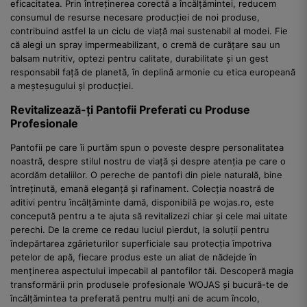
eficacitatea. Prin întreținerea corectă a încălțămintei, reducem
consumul de resurse necesare producției de noi produse,
contribuind astfel la un ciclu de viață mai sustenabil al modei. Fie
că alegi un spray impermeabilizant, o cremă de curățare sau un
balsam nutritiv, optezi pentru calitate, durabilitate și un gest
responsabil față de planetă, în deplină armonie cu etica europeană
a meșteșugului și producției.
Revitalizează-ți Pantofii Preferati cu Produse
Profesionale
Pantofii pe care îi purtăm spun o poveste despre personalitatea
noastră, despre stilul nostru de viață și despre atenția pe care o
acordăm detaliilor. O pereche de pantofi din piele naturală, bine
întreținută, emană eleganță și rafinament. Colecția noastră de
aditivi pentru încălțăminte damă, disponibilă pe wojas.ro, este
concepută pentru a te ajuta să revitalizezi chiar și cele mai uitate
perechi. De la creme ce redau luciul pierdut, la soluții pentru
îndepărtarea zgârieturilor superficiale sau protecția împotriva
petelor de apă, fiecare produs este un aliat de nădejde în
menținerea aspectului impecabil al pantofilor tăi. Descoperă magia
transformării prin produsele profesionale WOJAS și bucură-te de
încălțămintea ta preferată pentru mulți ani de acum încolo,