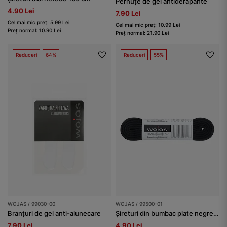
Pernuțe de gel antiderapante
4.90 Lei
7.90 Lei
Cel mai mic preț: 5.99 Lei
Cel mai mic preț: 10.99 Lei
Preț normal: 10.90 Lei
Preț normal: 21.90 Lei
Reduceri
64%
Reduceri
55%
WOJAS / 99030-00
WOJAS / 99500-01
Branțuri de gel anti-alunecare
Șireturi din bumbac plate negre 100cm/6mm Wojas
7.90 Lei
4.90 Lei