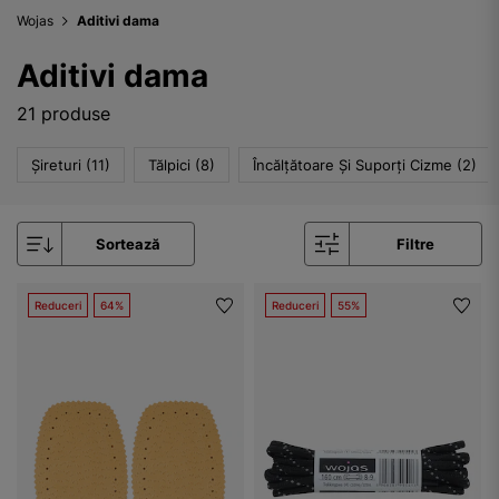
Wojas
Aditivi dama
Aditivi dama
21 produse
Șireturi (11)
Tălpici (8)
Încălțătoare Și Suporți Cizme (2)
Sortează
Filtre
Reduceri
64%
Reduceri
55%