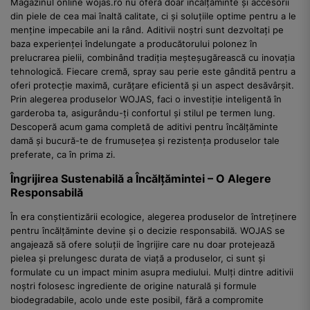
Magazinul online wojas.ro nu oferă doar încălțăminte și accesorii
din piele de cea mai înaltă calitate, ci și soluțiile optime pentru a le
menține impecabile ani la rând. Aditivii noștri sunt dezvoltați pe
baza experienței îndelungate a producătorului polonez în
prelucrarea pielii, combinând tradiția meșteșugărească cu inovația
tehnologică. Fiecare cremă, spray sau perie este gândită pentru a
oferi protecție maximă, curățare eficientă și un aspect desăvârșit.
Prin alegerea produselor WOJAS, faci o investiție inteligentă în
garderoba ta, asigurându-ți confortul și stilul pe termen lung.
Descoperă acum gama completă de aditivi pentru încălțăminte
damă și bucură-te de frumusețea și rezistența produselor tale
preferate, ca în prima zi.
Îngrijirea Sustenabilă a Încălțămintei – O Alegere
Responsabilă
În era conștientizării ecologice, alegerea produselor de întreținere
pentru încălțăminte devine și o decizie responsabilă. WOJAS se
angajează să ofere soluții de îngrijire care nu doar protejează
pielea și prelungesc durata de viață a produselor, ci sunt și
formulate cu un impact minim asupra mediului. Mulți dintre aditivii
noștri folosesc ingrediente de origine naturală și formule
biodegradabile, acolo unde este posibil, fără a compromite