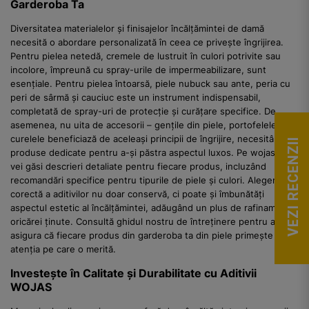
Garderoba Ta
Diversitatea materialelor și finisajelor încălțămintei de damă
necesită o abordare personalizată în ceea ce privește îngrijirea.
Pentru pielea netedă, cremele de lustruit în culori potrivite sau
incolore, împreună cu spray-urile de impermeabilizare, sunt
esențiale. Pentru pielea întoarsă, piele nubuck sau ante, peria cu
peri de sârmă și cauciuc este un instrument indispensabil,
completată de spray-uri de protecție și curățare specifice. De
asemenea, nu uita de accesorii – gențile din piele, portofelele sau
curelele beneficiază de aceleași principii de îngrijire, necesitând
VEZI RECENZII
produse dedicate pentru a-și păstra aspectul luxos. Pe wojas.ro,
vei găsi descrieri detaliate pentru fiecare produs, incluzând
recomandări specifice pentru tipurile de piele și culori. Alegerea
corectă a aditivilor nu doar conservă, ci poate și îmbunătăți
aspectul estetic al încălțămintei, adăugând un plus de rafinament
oricărei ținute. Consultă ghidul nostru de întreținere pentru a te
asigura că fiecare produs din garderoba ta din piele primește
atenția pe care o merită.
Investește în Calitate și Durabilitate cu Aditivii
WOJAS