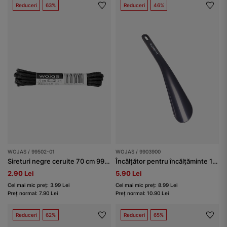
Reduceri
63%
Reduceri
46%
WOJAS / 99502-01
WOJAS / 9903900
Sireturi negre ceruite 70 cm 99502-01
Încălțător pentru încălțăminte 19 cm Wojas
2.90 Lei
5.90 Lei
Cel mai mic preț: 3.99 Lei
Cel mai mic preț: 8.99 Lei
Preț normal: 7.90 Lei
Preț normal: 10.90 Lei
Reduceri
62%
Reduceri
65%