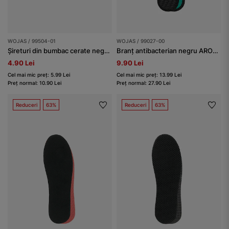
WOJAS / 99504-01
WOJAS / 99027-00
Șireturi din bumbac cerate negre plate 120 cm
Branț antibacterian negru AROMA SILVER BIOACTIVE
4.90 Lei
9.90 Lei
Cel mai mic preț: 5.99 Lei
Cel mai mic preț: 13.99 Lei
Preț normal: 10.90 Lei
Preț normal: 27.90 Lei
Reduceri
63%
Reduceri
63%