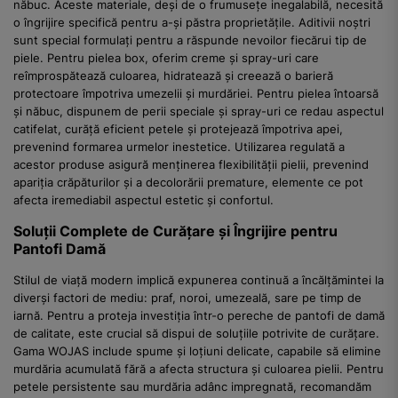
năbuc. Aceste materiale, deși de o frumusețe inegalabilă, necesită
o îngrijire specifică pentru a-și păstra proprietățile. Aditivii noștri
sunt special formulați pentru a răspunde nevoilor fiecărui tip de
piele. Pentru pielea box, oferim creme și spray-uri care
reîmprospătează culoarea, hidratează și creează o barieră
protectoare împotriva umezelii și murdăriei. Pentru pielea întoarsă
și năbuc, dispunem de perii speciale și spray-uri ce redau aspectul
catifelat, curăță eficient petele și protejează împotriva apei,
prevenind formarea urmelor inestetice. Utilizarea regulată a
acestor produse asigură menținerea flexibilității pielii, prevenind
apariția crăpăturilor și a decolorării premature, elemente ce pot
afecta iremediabil aspectul estetic și confortul.
Soluții Complete de Curățare și Îngrijire pentru
Pantofi Damă
Stilul de viață modern implică expunerea continuă a încălțămintei la
diverși factori de mediu: praf, noroi, umezeală, sare pe timp de
iarnă. Pentru a proteja investiția într-o pereche de pantofi de damă
de calitate, este crucial să dispui de soluțiile potrivite de curățare.
Gama WOJAS include spume și loțiuni delicate, capabile să elimine
murdăria acumulată fără a afecta structura și culoarea pielii. Pentru
petele persistente sau murdăria adânc impregnată, recomandăm