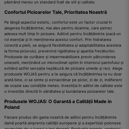
păstrând mereu un standard înalt de stil și calitate.
Confortul Picioarelor Tale, Prioritatea Noastră
Pe lângă aspectul estetic, confortul este un factor crucial în
alegerea încălțămintei, mai ales pentru doamne, care petrec
adesea mult timp în picioare. Aditivii pentru încălțăminte joacă un
rol esențial și în menținerea acestui confort. Prin hidratarea
corectă a pielii, se asigură flexibilitatea și adaptabilitatea acesteia
la forma piciorului, prevenind rigiditatea și apariția frecăturilor.
Produsele de curățare și impermeabilizare previn pătrunderea
umezelii, menținând un microclimat optim în interiorul pantofului și
evitând astfel senzația neplăcută de picioare umede și reci. Alege
produsele WOJAS pentru a te asigura că încălțămintea ta nu doar
arată bine, ci se simte și extraordinar pe picior, zi de zi, indiferent
de ocazie sau condițiile meteo. Investiția în aditivi de calitate este
o investiție directă în sănătatea și bunăstarea picioarelor tale.
Produsele WOJAS: O Garantă a Calității Made in
Poland
Fiecare produs din gama noastră de aditivi pentru încălțăminte
damă poartă amprenta calității europene și a expertizei poloneze
acumulate de-a lungul a trei decenii. Producția proprie, controlul