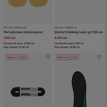
WOJAS / 99029-00
WOJAS / 99506-01
Pernuță maro lateks pekari
Șireturi trekking negri-gri 160 cm
7.90 Lei
4.90 Lei
Cel mai mic preț: 10.99 Lei
Cel mai mic preț: 5.99 Lei
Preț normal: 21.90 Lei
Preț normal: 10.90 Lei
Reduceri
55%
Reduceri
65%