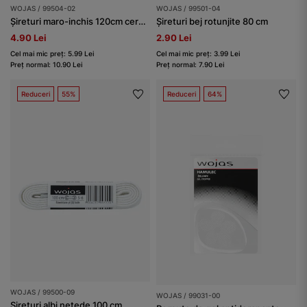
WOJAS / 99504-02
WOJAS / 99501-04
Șireturi maro-inchis 120cm ceruite netede
Șireturi bej rotunjite 80 cm
4.90 Lei
2.90 Lei
Cel mai mic preț: 5.99 Lei
Cel mai mic preț: 3.99 Lei
Preț normal: 10.90 Lei
Preț normal: 7.90 Lei
Reduceri
55%
Reduceri
64%
WOJAS / 99500-09
WOJAS / 99031-00
Șireturi albi netede 100 cm