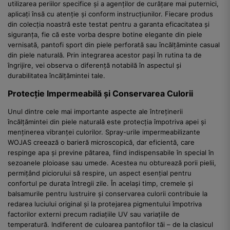
utilizarea periilor specifice și a agenților de curățare mai puternici,
aplicați însă cu atenție și conform instrucțiunilor. Fiecare produs
din colecția noastră este testat pentru a garanta eficacitatea și
siguranța, fie că este vorba despre botine elegante din piele
vernisată, pantofi sport din piele perforată sau încălțăminte casual
din piele naturală. Prin integrarea acestor pași în rutina ta de
îngrijire, vei observa o diferență notabilă în aspectul și
durabilitatea încălțămintei tale.
Protecție Impermeabilă și Conservarea Culorii
Unul dintre cele mai importante aspecte ale întreținerii
încălțămintei din piele naturală este protecția împotriva apei și
menținerea vibranței culorilor. Spray-urile impermeabilizante
WOJAS creează o barieră microscopică, dar eficientă, care
respinge apa și previne pătarea, fiind indispensabile în special în
sezoanele ploioase sau umede. Acestea nu obturează porii pielii,
permițând piciorului să respire, un aspect esențial pentru
confortul pe durata întregii zile. În același timp, cremele și
balsamurile pentru lustruire și conservarea culorii contribuie la
redarea luciului original și la protejarea pigmentului împotriva
factorilor externi precum radiațiile UV sau variațiile de
temperatură. Indiferent de culoarea pantofilor tăi – de la clasicul