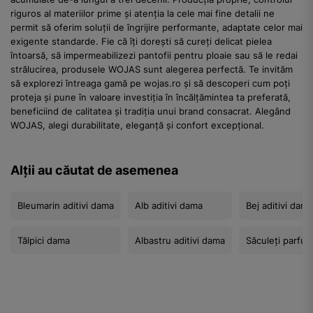
riguros al materiilor prime și atenția la cele mai fine detalii ne
permit să oferim soluții de îngrijire performante, adaptate celor mai
exigente standarde. Fie că îți dorești să cureți delicat pielea
întoarsă, să impermeabilizezi pantofii pentru ploaie sau să le redai
strălucirea, produsele WOJAS sunt alegerea perfectă. Te invităm
să explorezi întreaga gamă pe wojas.ro și să descoperi cum poți
proteja și pune în valoare investiția în încălțămintea ta preferată,
beneficiind de calitatea și tradiția unui brand consacrat. Alegând
WOJAS, alegi durabilitate, eleganță și confort excepțional.
Alții au căutat de asemenea
Bleumarin aditivi dama
Alb aditivi dama
Bej aditivi dama
Tălpici dama
Albastru aditivi dama
Săculeți parfu