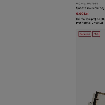
WOJAS / 97071-84
Șosete invisible be
9.90 Lei
Cel mai mic preț pe 30 d
Preț normal: 27.90 Lei
Reduceri
55%