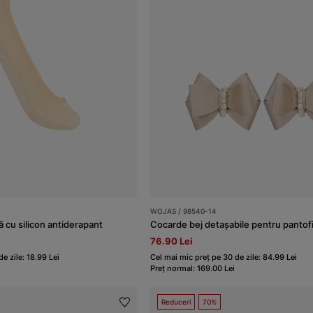
WOJAS / 98540-14
ă cu silicon antiderapant
Cocarde bej detașabile pentru pantofi
76.90 Lei
e zile: 18.99 Lei
Cel mai mic preț pe 30 de zile: 84.99 Lei
Preț normal: 169.00 Lei
Reduceri
70%