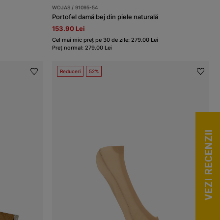
WOJAS / 91095-54
ă
Portofel damă bej din piele naturală
153.90 Lei
Cel mai mic preț pe 30 de zile: 279.00 Lei
Preț normal: 279.00 Lei
Reduceri
52%
VEZI RECENZII