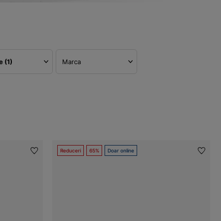
re
(1)
Marca
Reduceri
65%
Doar online