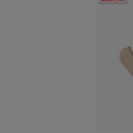
Reduceri
65%