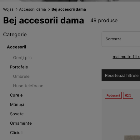
Wojas
Accesorii dama
Bej accesorii dama
Bej accesorii dama
49 produse
Categorie
Sortează
Accesorii
mai multe filtr
Genţi plic
Portofele
Resetează filtrele
Umbrele
Huse telefoane
Curele
Reduceri
62%
Mănuși
Șosete
Ornamente
Căciuli