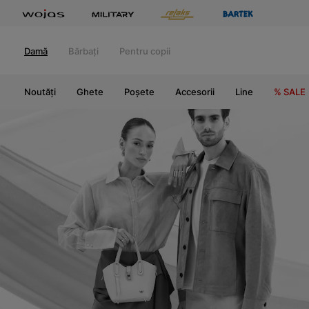
Damă
Bărbați
Pentru copii
Noutăți
Ghete
Poșete
Accesorii
Line
% SALE