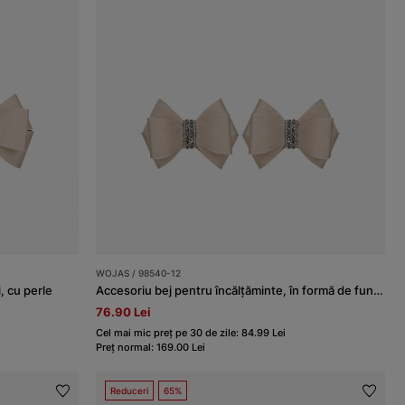
WOJAS / 98540-12
, cu perle
Accesoriu bej pentru încălțăminte, în formă de fundițe cu cristale
76.90 Lei
Cel mai mic preț pe 30 de zile: 84.99 Lei
Preț normal: 169.00 Lei
Reduceri
65%