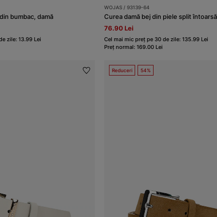
WOJAS / 93139-64
j din bumbac, damă
Curea damă bej din piele split întoars
76.90 Lei
e zile: 13.99 Lei
Cel mai mic preț pe 30 de zile: 135.99 Lei
Preț normal: 169.00 Lei
Reduceri
54%