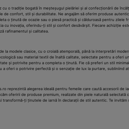
o tradiție bogată în meșteșugul pielăriei și al confecționării de încălță
 de confort, stil și durabilitate. Ne angajăm să oferim produse autentic
mpleta o ținută de ocazie sau o piesă practică și călduroasă pentru zilele
a cu inovația, oferindu-ți stil și confort desăvârșit. Fiecare achiziție est
 rafinamentul și calitatea.
 de la modele clasice, cu o croială atemporală, până la interpretări mod
ecologică sau material textil de înaltă calitate, selectate pentru a oferi
tate și potrivite pentru a completa o ținută. Fie că preferi un stil minim
 a oferi o potrivire perfectă și o senzație de lux la purtare, subliniind 
ro reprezintă alegerea ideală pentru femeile care caută accesorii de iarn
căm oferirii de produse premium, realizate din piele naturală selectată 
și transformă-ți ținutele de iarnă în declarații de stil autentic. Te invi