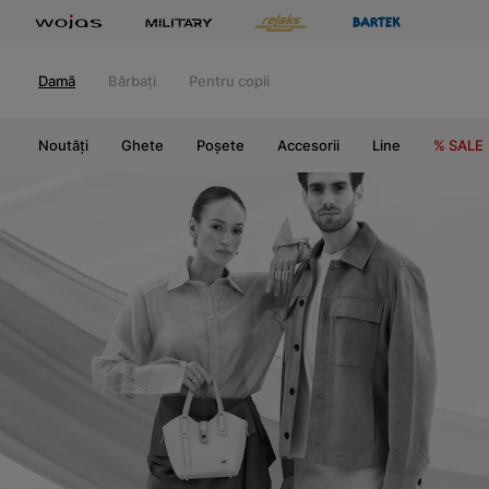
Damă
Bărbați
Pentru copii
Noutăți
Ghete
Poșete
Accesorii
Line
% SALE