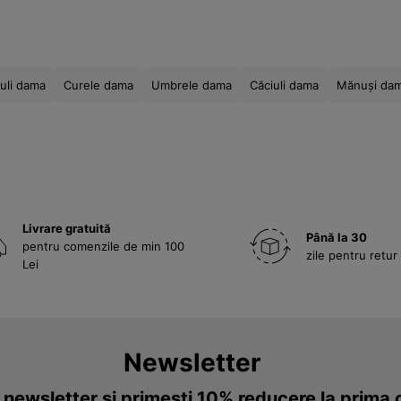
uli dama
Curele dama
Umbrele dama
Căciuli dama
Mănuși da
Livrare gratuită
Până la 30
pentru comenzile de min 100
zile pentru retur
Lei
Newsletter
a newsletter și primești 10% reducere la prim