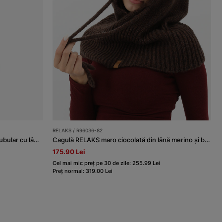
RELAKS / R96036-82
Set RELAKS ciocolatiu căciulă + fular tubular cu lână merino
Cagulă RELAKS maro ciocolată din lână merino și bumbac
175.90 Lei
Cel mai mic preț pe 30 de zile: 255.99 Lei
Preț normal: 319.00 Lei