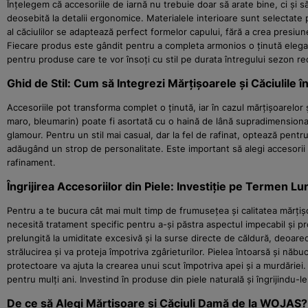
Înțelegem că accesoriile de iarnă nu trebuie doar să arate bine, ci și
deosebită la detalii ergonomice. Materialele interioare sunt selectate p
al căciulilor se adaptează perfect formelor capului, fără a crea presiune
Fiecare produs este gândit pentru a completa armonios o ținută elega
pentru produse care te vor însoți cu stil pe durata întregului sezon re
Ghid de Stil: Cum să Integrezi Mărțișoarele și Căciulile 
Accesoriile pot transforma complet o ținută, iar în cazul mărțișoarelor 
maro, bleumarin) poate fi asortată cu o haină de lână supradimensionată
glamour. Pentru un stil mai casual, dar la fel de rafinat, optează pent
adăugând un strop de personalitate. Este important să alegi accesorii c
rafinament.
Îngrijirea Accesoriilor din Piele: Investiție pe Termen Lu
Pentru a te bucura cât mai mult timp de frumusețea și calitatea mărțișoar
necesită tratament specific pentru a-și păstra aspectul impecabil și 
prelungită la umiditate excesivă și la surse directe de căldură, deoarec
strălucirea și va proteja împotriva zgârieturilor. Pielea întoarsă și nă
protectoare va ajuta la crearea unui scut împotriva apei și a murdăriei
pentru mulți ani. Investind în produse din piele naturală și îngrijindu-le
De ce să Alegi Mărțișoare și Căciuli Damă de la WOJAS?