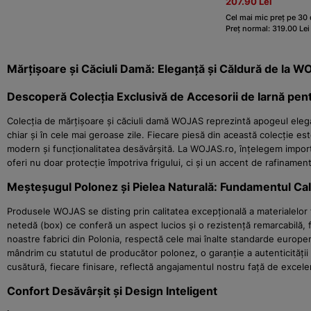
207.90 Lei
Cel mai mic preț pe 30 
Preț normal: 319.00 Lei
Mărțișoare și Căciuli Damă: Eleganță și Căldură de la 
Descoperă Colecția Exclusivă de Accesorii de Iarnă pen
Colecția de mărțișoare și căciuli damă WOJAS reprezintă apogeul elegan
chiar și în cele mai geroase zile. Fiecare piesă din această colecție es
modern și funcționalitatea desăvârșită. La WOJAS.ro, înțelegem importan
oferi nu doar protecție împotriva frigului, ci și un accent de rafinament 
Meșteșugul Polonez și Pielea Naturală: Fundamentul Cal
Produsele WOJAS se disting prin calitatea excepțională a materialelor f
netedă (box) ce conferă un aspect lucios și o rezistență remarcabilă, 
noastre fabrici din Polonia, respectă cele mai înalte standarde europen
mândrim cu statutul de producător polonez, o garanție a autenticității
cusătură, fiecare finisare, reflectă angajamentul nostru față de excelen
Confort Desăvârșit și Design Inteligent