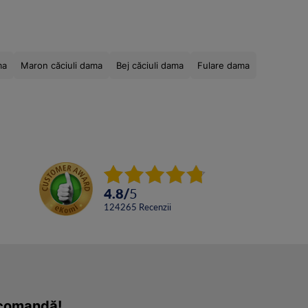
ma
Maron căciuli dama
Bej căciuli dama
Fulare dama
4.8
/
5
124265
Recenzii
a comandă!