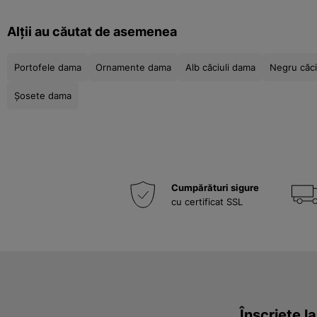
Alții au căutat de asemenea
Portofele dama
Ornamente dama
Alb căciuli dama
Negru căci
Șosete dama
Cumpărături sigure
cu certificat SSL
Înscriete l