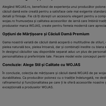
Alegând WOJAS.ro, beneficiezi de experiența unui producător polonez cu 
căciuli damă este creată pentru a satisface cele mai exigente standarde
detalii și finisaje. Fie că îți dorești un accesoriu elegant pentru a co
wojas.ro frumusețea și calitatea accesoriilor de iarnă care îmbină tradiți
produselor marca WOJAS, create pentru femeia modernă care apreciază
Opțiuni de Mărțișoare și Căciuli Damă Premium
Gama noastră variată de căciuli damă acoperă o multitudine de stiluri,
pielea naturală box, pielea întoarsă, dar și combinații inedite cu blana 
în designul căciulilor sau disponibile separat aduc un plus de personali
personalitatea și preferințele tale. Fiecare model este conceput pentru
Concluzie: Alege Stil și Calitate cu WOJAS
În concluzie, colecția de mărțișoare și căciuli damă WOJAS de pe wojas.
durabilitatea. Ca producător polonez cu o tradiție îndelungată, ne dedi
rafinamentul și funcționalitatea pe care ți le oferă accesoriile noastre 
excepțională a produselor WOJAS.