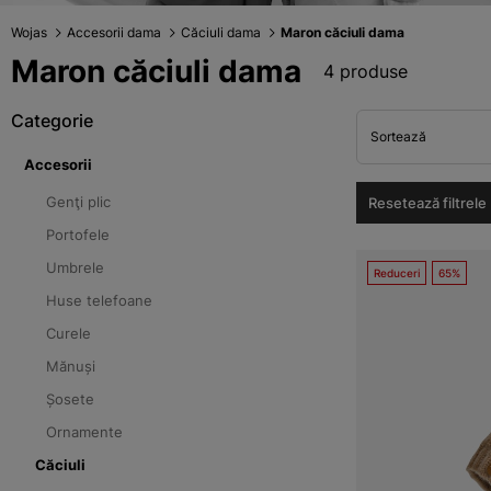
Wojas
Accesorii dama
Căciuli dama
Maron căciuli dama
Maron căciuli dama
4 produse
Categorie
Sortează
Accesorii
Genţi plic
Resetează filtrele
Portofele
Umbrele
Reduceri
65%
Huse telefoane
Curele
Mănuși
Șosete
Ornamente
Căciuli