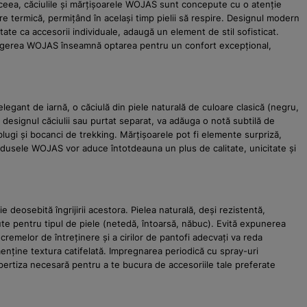
 aceea, căciulile și mărțișoarele WOJAS sunt concepute cu o atenție
are termică, permițând în același timp pielii să respire. Designul modern
tate ca accesorii individuale, adaugă un element de stil sofisticat.
 Alegerea WOJAS înseamnă optarea pentru un confort excepțional,
legant de iarnă, o căciulă din piele naturală de culoare clasică (negru,
 designul căciulii sau purtat separat, va adăuga o notă subtilă de
blugi și bocanci de trekking. Mărțișoarele pot fi elemente surpriză,
produsele WOJAS vor aduce întotdeauna un plus de calitate, unicitate și
e deosebită îngrijirii acestora. Pielea naturală, deși rezistentă,
te pentru tipul de piele (netedă, întoarsă, năbuc). Evită expunerea
cremelor de întreținere și a cirilor de pantofi adecvați va reda
 menține textura catifelată. Impregnarea periodică cu spray-uri
xpertiza necesară pentru a te bucura de accesoriile tale preferate