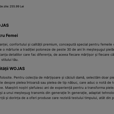
de zile: 255.99 Lei
WOJAS
tru Femei
ței, confortului și calității premium, concepută special pentru femeile 
te o mărturie a tradiției poloneze de peste 30 de ani în meșteșugul pielări
ța detaliilor care fac diferența, de aceea fiecare mărțișor și fiecare că
stilului tău.
ității WOJAS
olosite. Pentru colecția de mărțișoare și căciuli damă, selectăm doar piel
fie despre pielea întoarsă sau pielea de tip năbuc, care aduc o notă de t
e. Maeștrii noștri șlefuiesc ani de experiență pentru a transforma piele
 și a unui meșteșug transmis din generație în generație, adaptat tehnolo
ță și dorința de a oferi produse care rezistă testului timpului, atât din 