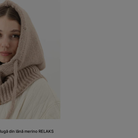
glugă din lână merino RELAKS