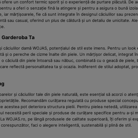
 să ofere un confort termic sporit și o experiență de purtare plăcută. De
entru a oferi o senzație fină la atingere și pentru a asigura o bună izol
, iar mărțișoarele, fie că sunt integrate în designul căciulilor sau prezen
ntă sau casual, oferind un plus de căldură și un detaliu de unicitate.
ce.
în Garderoba Ta
și căciulilor damă WOJAS, potențialul de stil este imens. Pentru un look e
 și o pereche de cizme înalte din piele. Un mărțișor delicat, integrat în
ru o căciulă din piele întoarsă sau năbuc, combinată cu o geacă de piele, 
are reflectă personalitatea ta și ocazia. Indiferent de stilul adoptat, 
ng
elor și căciulilor tale din piele naturală, este esențial să acorzi o atenți
proprietățile. Recomandăm curățarea regulată cu produse special concepu
e acestea pot deteriora structura pielii. Pentru pielea netedă, utilizarea 
bucul necesită perii speciale și produse de curățare specifice pentru a-și
. La WOJAS.ro, pe lângă produsele de calitate superioară, îți oferim și e
 corespunzător, faci o alegere inteligentă, sustenabilă și plină de stil.