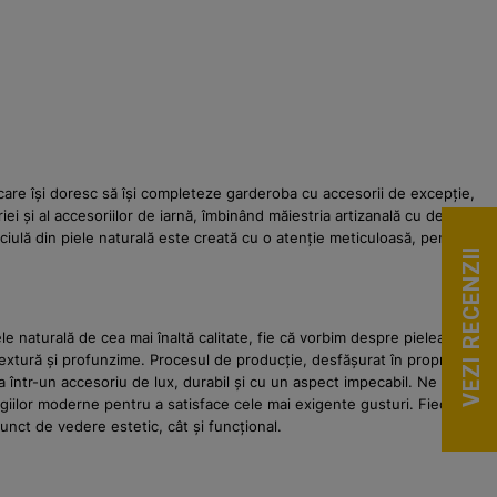
care își doresc să își completeze garderoba cu accesorii de excepție,
ei și al accesoriilor de iarnă, îmbinând măiestria artizanală cu designul
ciulă din piele naturală este creată cu o atenție meticuloasă, pentru a
VEZI RECENZII
e naturală de cea mai înaltă calitate, fie că vorbim despre pielea
extură și profunzime. Procesul de producție, desfășurat în propriile
a într-un accesoriu de lux, durabil și cu un aspect impecabil. Ne
giilor moderne pentru a satisface cele mai exigente gusturi. Fiecare
punct de vedere estetic, cât și funcțional.