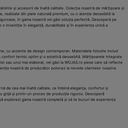
minte și accesorii de înaltă calitate. Colecția noastră de mărțișoare și
e, realizate din piele naturală premium, cu o atenție deosebită la
 friguroase, în gama noastră vei găsi soluția perfectă. Descoperă pe
e o investiție în eleganță, durabilitate și în experiența unică a
erne, cu accente de design contemporan. Materialele folosite includ
 un confort termic optim și o estetică deosebită. Mărțișoarele integrate
alist sau unul mai elaborat, vei găsi la WOJAS.ro piese care să reflecte
atenția noastră de producător polonez la nevoile clientelor noastre.
ă de cea mai înaltă calitate, ce îmbină eleganța, confortul și
cu grijă și printr-un proces de producție riguros. Descoperă
tăm să explorezi gama noastră completă și să te bucuri de experiența