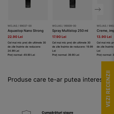
WOJAS / 99037-00
WOJAS / 99009-00
WOJAS / 990
Aquastop Nano Strong
Spray Multistop 250 ml
Creme, im
22.90 Lei
17.90 Lei
13.90 Lei
Cel mai mic preț din ultimele 30
Cel mai mic preț din ultimele 30
Cel mai mic pr
de zile înainte de reducere:
de zile înainte de reducere: 19.99
de zile înaint
24.99 Lei
Lei
Lei
Preț normal: 49.90 Lei
Preț normal: 39.90 Lei
Preț normal: 3
VEZI RECENZII
Produse care te-ar putea interesa
Cumpărături sigure