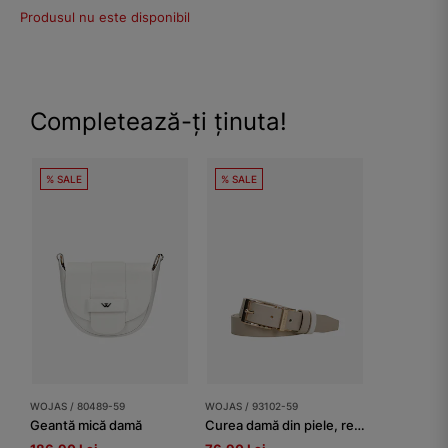
Produsul nu este disponibil
Completează-ți ținuta!
% SALE
% SALE
WOJAS / 80489-59
WOJAS / 93102-59
Geantă mică damă
Curea damă din piele, reversibilă, alb-bej