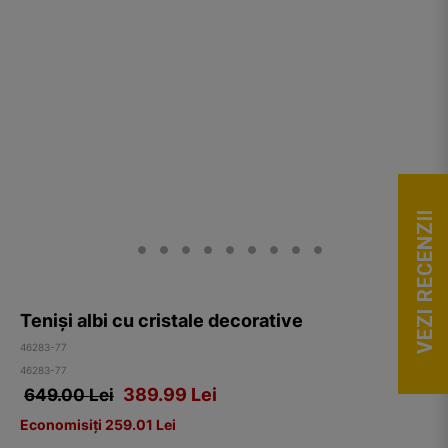
VEZI RECENZII
Teniși albi cu cristale decorative
46283-77
46283-77
389.99
Lei
649.00 Lei
Economisiți 259.01 Lei