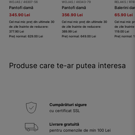
WOJAS / 46307-56
WOJAS / 46343-79
RELAKS / R74
Pantofi damă
Pantofi damă
345.90 Lei
356.90 Lei
65.90 Lei
Cel mai mic preț din ultimele 30
Cel mai mic preț din ultimele 30
Cel mai mic pr
de zile înainte de reducere:
de zile înainte de reducere:
de zile înaint
377.90 Lei
389.99 Lei
119.00 Lei
Preț normal: 629.00 Lei
Preț normal: 649.00 Lei
Preț normal: 1
Produse care te-ar putea interesa
Cumpărături sigure
cu certificat SSL
Livrare gratuită
pentru comenzile de min 100 Lei