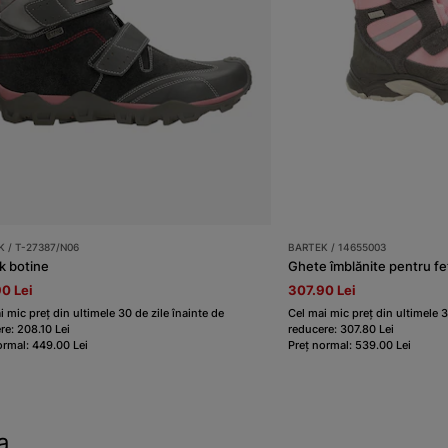
 / T-27387/N06
BARTEK / 14655003
k botine
0 Lei
307.90 Lei
i mic preț din ultimele 30 de zile înainte de
Cel mai mic preț din ultimele 3
re: 208.10 Lei
reducere: 307.80 Lei
ormal: 449.00 Lei
Preț normal: 539.00 Lei
a