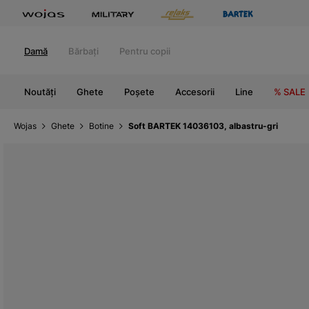
Damă
Bărbați
Pentru copii
Noutăți
Ghete
Poșete
Accesorii
Line
% SALE
Wojas
Ghete
Botine
Soft BARTEK 14036103, albastru-gri