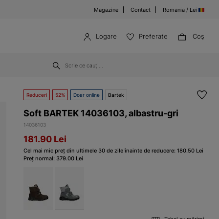
Magazine
Contact
Romania / Lei
Logare
Preferate
Coş
Reduceri
52%
Doar online
Bartek
Soft BARTEK 14036103, albastru-gri
14036103
181.90
Lei
Cel mai mic preț din ultimele 30 de zile înainte de reducere:
180.50
Lei
Preț normal:
379.00
Lei