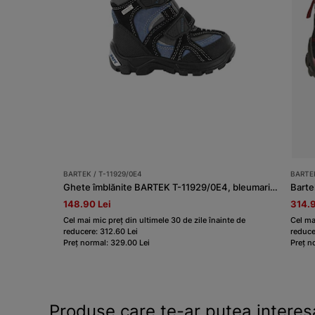
BARTEK / T-11929/0E4
BARTEK
Ghete îmblănite BARTEK T-11929/0E4, bleumarin-negru
Barte
148.90 Lei
314.9
Cel mai mic preț din ultimele 30 de zile înainte de
Cel ma
reducere: 312.60 Lei
reduce
Preț normal: 329.00 Lei
Preț n
Produse care te-ar putea interes