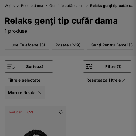
Wojas
Posete dama
Genți tip cufăr dama
Relaks genți tip cufăr da
Relaks genți tip cufăr dama
1 produse
Huse Telefoane (3)
Posete (249)
Genți Pentru Femei (3)
Sortează
Filtre (1)
Filtrele selectate:
Resetează filtrele
Marca:
Relaks
Reduceri
65%