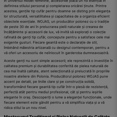
În universul modei feminine, accesoriile joacă un rol esențial în
definirea stilului personal și completarea oricărei ținute. Printre
acestea, gențile tip cufăr pentru doamne se disting prin eleganța
lor structurată, versatilitatea și capacitatea de a organiza eficient
obiectele esențiale. WOJAS, un producător polonez cu o tradiție
de peste 30 de ani în prelucrarea pielii naturale și crearea de
încălțăminte și accesorii de lux, vă invită să explorați o colecție
rafinată de genți tip cufăr, concepute pentru a satisface cele mai
exigente gusturi. Fiecare geantă este o declarație de stil,
îmbinând măiestria artizanală cu designul contemporan, pentru a
vă oferi un accesoriu de neînlocuit în garderoba dumneavoastră.
Aceste genți nu sunt simple accesorii; ele reprezintă o investiție în
calitatea premium și durabilitatea conferită de pielea naturală de
cea mai înaltă calitate, atent selecționată și prelucrată în propriile
noastre ateliere din Polonia. Producătorul polonez WOJAS pune
accent pe detalii, pe liniile clare și pe construcția solidă,
transformând fiecare geantă tip cufăr într-o piesă de rezistență,
perfectă atât pentru mediul profesional, cât și pentru ieșirile
elegante în oraș. Descoperiți o lume a eleganței funcționale, unde
fiecare element este gândit pentru a vă simplifica viața și a vă
ridica stilul la un nou nivel.
Meșteșugul Tradițional și Pielea Naturală de Calitate