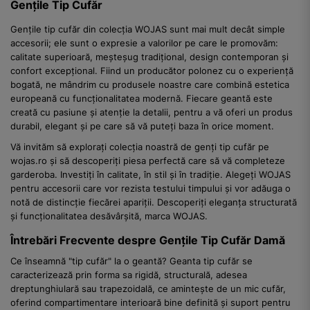
Gențile Tip Cufăr
Gențile tip cufăr din colecția WOJAS sunt mai mult decât simple
accesorii; ele sunt o expresie a valorilor pe care le promovăm:
calitate superioară, meșteșug tradițional, design contemporan și
confort excepțional. Fiind un producător polonez cu o experiență
bogată, ne mândrim cu produsele noastre care combină estetica
europeană cu funcționalitatea modernă. Fiecare geantă este
creată cu pasiune și atenție la detalii, pentru a vă oferi un produs
durabil, elegant și pe care să vă puteți baza în orice moment.
Vă invităm să explorați colecția noastră de genți tip cufăr pe
wojas.ro și să descoperiți piesa perfectă care să vă completeze
garderoba. Investiți în calitate, în stil și în tradiție. Alegeți WOJAS
pentru accesorii care vor rezista testului timpului și vor adăuga o
notă de distincție fiecărei apariții. Descoperiți eleganța structurată
și funcționalitatea desăvârșită, marca WOJAS.
Întrebări Frecvente despre Gențile Tip Cufăr Damă
Ce înseamnă "tip cufăr" la o geantă? Geanta tip cufăr se
caracterizează prin forma sa rigidă, structurală, adesea
dreptunghiulară sau trapezoidală, ce amintește de un mic cufăr,
oferind compartimentare interioară bine definită și suport pentru