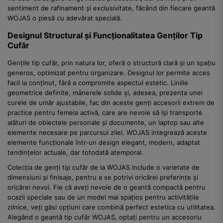
sentiment de rafinament și exclusivitate, făcând din fiecare geantă
WOJAS o piesă cu adevărat specială.
Designul Structural și Funcționalitatea Genților Tip
Cufăr
Gențile tip cufăr, prin natura lor, oferă o structură clară și un spațiu
generos, optimizat pentru organizare. Designul lor permite acces
facil la conținut, fără a compromite aspectul estetic. Liniile
geometrice definite, mânerele solide și, adesea, prezența unei
curele de umăr ajustabile, fac din aceste genți accesorii extrem de
practice pentru femeia activă, care are nevoie să își transporte
alături de obiectele personale și documente, un laptop sau alte
elemente necesare pe parcursul zilei. WOJAS integrează aceste
elemente funcționale într-un design elegant, modern, adaptat
tendințelor actuale, dar totodată atemporal.
Colecția de genți tip cufăr de la WOJAS include o varietate de
dimensiuni și finisaje, pentru a se potrivi oricărei preferințe și
oricărei nevoi. Fie că aveți nevoie de o geantă compactă pentru
ocazii speciale sau de un model mai spațios pentru activitățile
zilnice, veți găsi opțiuni care combină perfect estetica cu utilitatea.
Alegând o geantă tip cufăr WOJAS, optați pentru un accesoriu