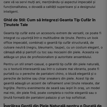
care vă va servi mulți ani, menținându-și aspectul impecabil și
funcționalitatea, o dovadă a calității superioare și a designului
inteligent.
Ghid de Stil: Cum să Integrezi Geanta Tip Cufăr în
Ținutele Tale
Geanta tip cufăr este un accesoriu extrem de versatil, ce poate fi
integrat cu ușurință într-o multitudine de ținute. Pentru un look
office impecabil, combinați o geantă tip cufăr structurată, de
culoare neutră (negru, bleumarin, taupe), cu un costum elegant, o
cămașă albă și pantofi cu toc sau mocasini din piele. Aceasta va
adăuga un plus de profesionalism și autoritate ansamblului.
Pentru un stil smart-casual, o geantă tip cufăr din piele naturală,
cu o textură interesantă sau într-o culoare mai vibranta, poate fi
purtată cu o pereche de pantaloni chino, o bluză elegantă și o
pereche de botine sau chiar sneakers din piele. Acest tip de
geantă adaugă un accent de rafinament unei ținute relaxate, dar
îngrijite. Pentru evenimente de seară sau ieșiri în oraș, un model
mai mic, din piele fină, poate completa o rochie elegantă sau o
ținută formată din pantaloni palazzo și un top sofisticat.
Îngrijirea Genții din Piele Naturală pentru o Durată de