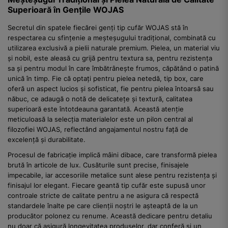
Superioară în Gențile WOJAS
Secretul din spatele fiecărei genți tip cufăr WOJAS stă în
respectarea cu sfințenie a meșteșugului tradițional, combinată cu
utilizarea exclusivă a pielii naturale premium. Pielea, un material viu
și nobil, este aleasă cu grijă pentru textura sa, pentru rezistența
sa și pentru modul în care îmbătrânește frumos, căpătând o patină
unică în timp. Fie că optați pentru pielea netedă, tip box, care
oferă un aspect lucios și sofisticat, fie pentru pielea întoarsă sau
năbuc, ce adaugă o notă de delicatețe și textură, calitatea
superioară este întotdeauna garantată. Această atenție
meticuloasă la selecția materialelor este un pilon central al
filozofiei WOJAS, reflectând angajamentul nostru față de
excelență și durabilitate.
Procesul de fabricație implică mâini dibace, care transformă pielea
brută în articole de lux. Cusăturile sunt precise, finisajele
impecabile, iar accesoriile metalice sunt alese pentru rezistența și
finisajul lor elegant. Fiecare geantă tip cufăr este supusă unor
controale stricte de calitate pentru a ne asigura că respectă
standardele înalte pe care clienții noștri le așteaptă de la un
producător polonez cu renume. Această dedicare pentru detaliu
nu doar că asigură longevitatea produselor, dar conferă și un