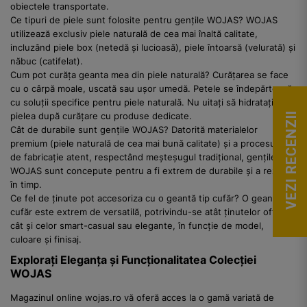
obiectele transportate.
Ce tipuri de piele sunt folosite pentru gențile WOJAS? WOJAS
utilizează exclusiv piele naturală de cea mai înaltă calitate,
incluzând piele box (netedă și lucioasă), piele întoarsă (velurată) și
năbuc (catifelat).
Cum pot curăța geanta mea din piele naturală? Curățarea se face
cu o cârpă moale, uscată sau ușor umedă. Petele se îndepărtează
cu soluții specifice pentru piele naturală. Nu uitați să hidratați
pielea după curățare cu produse dedicate.
VEZI RECENZII
Cât de durabile sunt gențile WOJAS? Datorită materialelor
premium (piele naturală de cea mai bună calitate) și a procesului
de fabricație atent, respectând meșteșugul tradițional, gențile
WOJAS sunt concepute pentru a fi extrem de durabile și a rezista
în timp.
Ce fel de ținute pot accesoriza cu o geantă tip cufăr? O geantă tip
cufăr este extrem de versatilă, potrivindu-se atât ținutelor office,
cât și celor smart-casual sau elegante, în funcție de model,
culoare și finisaj.
Explorați Eleganța și Funcționalitatea Colecției
WOJAS
Magazinul online wojas.ro vă oferă acces la o gamă variată de