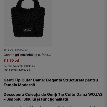
RELAKS / R80004-61
Geantă gri îmblănită tip cufăr damă RELAKS
118.90 Lei
Cel mai mic preț: 169.99 Lei
Preț normal: 339.00 Lei
Genți Tip Cufăr Damă: Eleganță Structurată pentru
Femeia Modernă
Descoperă Colecția de Genți Tip Cufăr Damă WOJAS
– Simbolul Stilului și Funcționalității