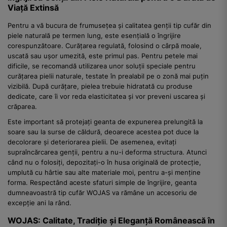
Viață Extinsă
Pentru a vă bucura de frumusețea și calitatea genții tip cufăr din
piele naturală pe termen lung, este esențială o îngrijire
corespunzătoare. Curățarea regulată, folosind o cârpă moale,
uscată sau ușor umezită, este primul pas. Pentru petele mai
dificile, se recomandă utilizarea unor soluții speciale pentru
curățarea pielii naturale, testate în prealabil pe o zonă mai puțin
vizibilă. După curățare, pielea trebuie hidratată cu produse
dedicate, care îi vor reda elasticitatea și vor preveni uscarea și
crăparea.
Este important să protejați geanta de expunerea prelungită la
soare sau la surse de căldură, deoarece acestea pot duce la
decolorare și deteriorarea pielii. De asemenea, evitați
supraîncărcarea genții, pentru a nu-i deforma structura. Atunci
când nu o folosiți, depozitați-o în husa originală de protecție,
umplută cu hârtie sau alte materiale moi, pentru a-și menține
forma. Respectând aceste sfaturi simple de îngrijire, geanta
dumneavoastră tip cufăr WOJAS va rămâne un accesoriu de
excepție ani la rând.
WOJAS: Calitate, Tradiție și Eleganță Românească în