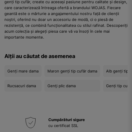
genți tip cufăr, create cu aceeași pasiune pentru calitate și design,
care caracterizează întreaga ofertă a brandului WOJAS. Fiecare
geantă este o mărturie a angajamentului nostru față de clienții
noștri, oferind nu doar un accesoriu de modă, ci o piesă de
rezistență, ce combină funcționalitatea cu stilul rafinat. Descoperiți
acum colecția și alegeți piesa care vă va însoți în cele mai
importante momente.
Alții au căutat de asemenea
Genți mare dama
Maron genți tip cufăr dama
Alb genți tip 
Rucsacuri dama
Genţi plic dama
Genți tip cuf
Cumpărături sigure
cu certificat SSL