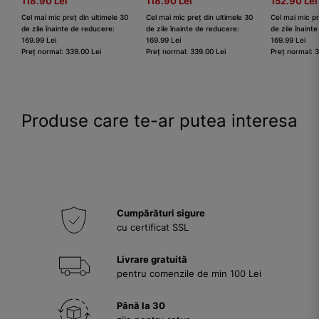
118.90 Lei
118.90 Lei
152.90 Lei
Cel mai mic preț din ultimele 30
Cel mai mic preț din ultimele 30
Cel mai mic pr
de zile înainte de reducere:
de zile înainte de reducere:
de zile înaint
169.99 Lei
169.99 Lei
169.99 Lei
Preț normal: 339.00 Lei
Preț normal: 339.00 Lei
Preț normal: 
Produse care te-ar putea interesa
Cumpărături sigure
cu certificat SSL
Livrare gratuită
pentru comenzile de min 100 Lei
Până la 30