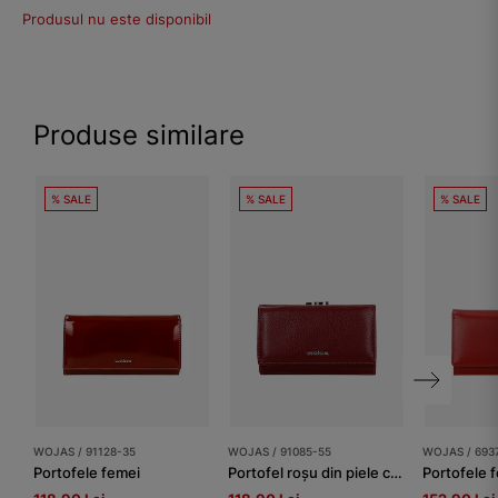
Produsul nu este disponibil
Produse similare
% SALE
% SALE
% SALE
WOJAS / 91128-35
WOJAS / 91085-55
WOJAS / 693
Portofele femei
Portofel roșu din piele cu închidere la capse damă
Portofele 