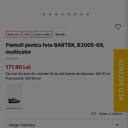
Reduceri
48%
Doar online
Bartek
Pantofi pentru fete BARTEK, 83005-69,
multicolor
8300569
VEZI RECENZII
171.90
Lei
Cel mai mic preț din ultimele 30 de zile înainte de reducere:
188.10
Lei
Preț normal:
329.00
Lei
Tabel cu mărimi
Alege mărimea