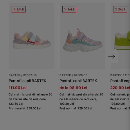
% SALE
% SALE
% SALE
BARTEK / 87002-18
BARTEK / 87008-16
BARTEK / 11
Pantofi copii BARTEK
Pantofi copii BARTEK
Pantofi co
111.90 Lei
de la 98.90 Lei
220.90 Le
Cel mai mic preț din ultimele 30
Cel mai mic preț din ultimele 30
Cel mai mic pr
de zile înainte de reducere:
de zile înainte de reducere:
de zile înaint
123.50 Lei
109.20 Lei
193.80 Lei
Preț normal: 259.00 Lei
Preț normal: 229.00 Lei
Preț normal: 