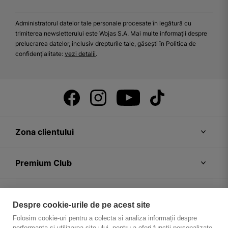
Administratorul datelor tale personale procesate în legătură cu
trimiterea newsletterului este Wojas S.A. Mai multe informații despre
prelucrarea datelor, inclusiv drepturile tale, găsești în Politica de
confidențialitate:
vezi detalii
.
Zona clientului
Premium Club
Recomandări
Despre cookie-urile de pe acest site
Folosim cookie-uri pentru a colecta si analiza informații despre
Despre firmă
performanța și utilizarea site-ului, pentru a oferi funcții personalizate