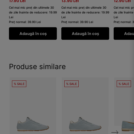
17.90 Lei
13.90 Lei
12.90 Lei
Cel mai mic preț din ultimele 30
Cel mai mic preț din ultimele 30
Cel mai mic pr
de zile înainte de reducere: 19.99
de zile înainte de reducere: 19.99
de zile înaint
Lei
Lei
Lei
Preț normal: 39.90 Lei
Preț normal: 39.90 Lei
Preț normal: 
Adaugă în coș
Adaugă în coș
Adau
Produse similare
% SALE
% SALE
% SALE