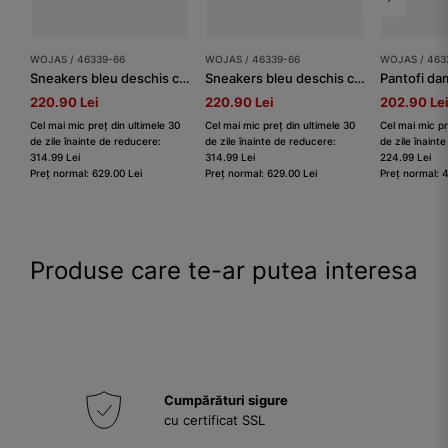
WOJAS / 46339-66
WOJAS / 46339-66
WOJAS / 463
Sneakers bleu deschis cu talpă subțire
Sneakers bleu deschis cu talpă subțire
Pantofi da
220.90 Lei
220.90 Lei
202.90 Le
Cel mai mic preț din ultimele 30
Cel mai mic preț din ultimele 30
Cel mai mic pr
de zile înainte de reducere:
de zile înainte de reducere:
de zile înaint
314.99 Lei
314.99 Lei
224.99 Lei
Preț normal: 629.00 Lei
Preț normal: 629.00 Lei
Preț normal: 
Produse care te-ar putea interesa
Cumpărături sigure
cu certificat SSL