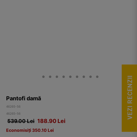
VEZI RECENZII
Pantofi damă
46265-56
46265-56
188.90
Lei
539.00 Lei
Economisiți 350.10 Lei