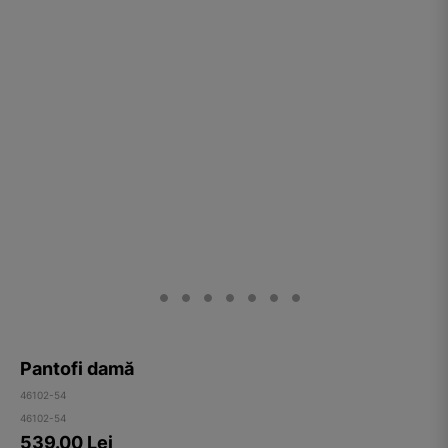
Pantofi damă
46102-54
46102-54
539.00
Lei