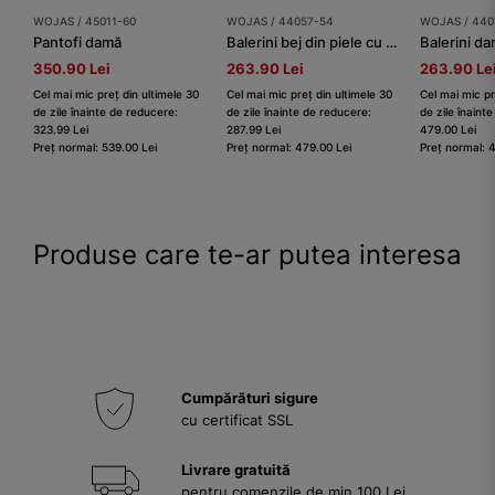
WOJAS / 45011-60
WOJAS / 44057-54
WOJAS / 440
Pantofi damă
Balerini bej din piele cu curea pe picior
350.90 Lei
263.90 Lei
263.90 Le
Cel mai mic preț din ultimele 30
Cel mai mic preț din ultimele 30
Cel mai mic pr
de zile înainte de reducere:
de zile înainte de reducere:
de zile înaint
323.99 Lei
287.99 Lei
479.00 Lei
Preț normal: 539.00 Lei
Preț normal: 479.00 Lei
Preț normal: 
Produse care te-ar putea interesa
Cumpărături sigure
cu certificat SSL
Livrare gratuită
pentru comenzile de min 100 Lei