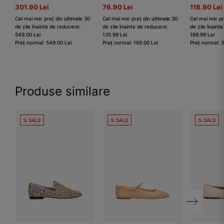
301.90 Lei
76.90 Lei
118.90 Lei
Cel mai mic preț din ultimele 30
Cel mai mic preț din ultimele 30
Cel mai mic pr
de zile înainte de reducere:
de zile înainte de reducere:
de zile înaint
549.00 Lei
135.99 Lei
169.99 Lei
Preț normal: 549.00 Lei
Preț normal: 169.00 Lei
Preț normal: 
Produse similare
% SALE
% SALE
% SALE