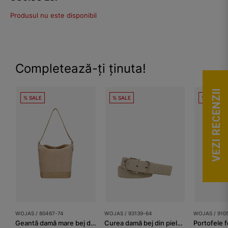
Produsul nu este disponibil
Completează-ți ținuta!
VEZI RECENZII
% SALE
% SALE
% SALE
WOJAS / 80467-74
WOJAS / 93139-64
WOJAS / 910
Geantă damă mare bej din piele combinată
Curea damă bej din piele split întoarsă
Portofele 