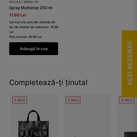
WOJAS / 99009-00
Spray Multistop 250 ml
17.90 Lei
Cel mai mic preț din ultimele 30
de zile înainte de reducere: 19.99
Lei
Preț normal: 39.90 Lei
VEZI RECENZII
Adaugă în coș
Completează-ți ținuta!
% SALE
% SALE
% SALE