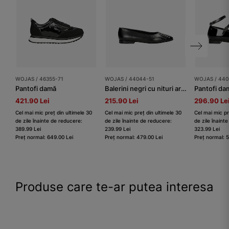
WOJAS / 46355-71
WOJAS / 44044-51
WOJAS / 440
Pantofi damă
Balerini negri cu nituri argintii dame
Pantofi da
421.90 Lei
215.90 Lei
296.90 Le
Cel mai mic preț din ultimele 30
Cel mai mic preț din ultimele 30
Cel mai mic pr
de zile înainte de reducere:
de zile înainte de reducere:
de zile înaint
389.99 Lei
239.99 Lei
323.99 Lei
Preț normal: 649.00 Lei
Preț normal: 479.00 Lei
Preț normal: 
Produse care te-ar putea interesa