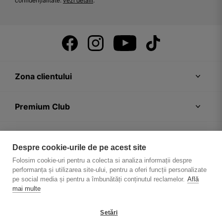
confidențialitate:
vezi detalii
.
Zona clientului
Premium Club
Recomandări
Despre cookie-urile de pe acest site
Folosim cookie-uri pentru a colecta si analiza informații despre
Despre firmă
performanța și utilizarea site-ului, pentru a oferi funcții personalizate
pe social media și pentru a îmbunătăți conținutul reclamelor.
Află
mai multe
Setări