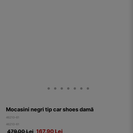
Mocasini negri tip car shoes damă
46210-61
46210-61
167.90
Lei
479.00 Lei