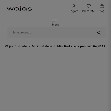
Logare
Preferate
Coş
Menu
Wojas
Ghete
Mini first steps
Mini first steps pentru băieți BART