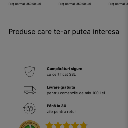
Preț normal: 359.00 Lei
Preț normal: 359.00 Lei
Preț normal: 
Produse care te-ar putea interesa
Cumpărături sigure
cu certificat SSL
Livrare gratuită
pentru comenzile de min 100 Lei
Până la 30
zile pentru retur