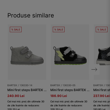
Produse similare
% SALE
% SALE
% SALE
BARTEK / 136330-14
BARTEK / 136330-05
BARTEK / 13
Mini first steps BARTEK 136330-14, gri
Mini first steps BARTEK 136330-05, negru-gri
240.90 Lei
186.90 Lei
237.90 Lei
Cel mai mic preț din ultimele 30
Cel mai mic preț din ultimele 30
Cel mai mic pr
de zile înainte de reducere:
de zile înainte de reducere:
de zile înaint
205.20 Lei
205.20 Lei
193.80 Lei