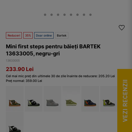
Reduceri
35%
Doar online
Bartek
Mini first steps pentru băieți BARTEK
13633005, negru-gri
13633005
233.90
Lei
Cel mai mic preț din ultimele 30 de zile înainte de reducere:
205.20
Lei
Preț normal:
359.00
Lei
VEZI RECENZII