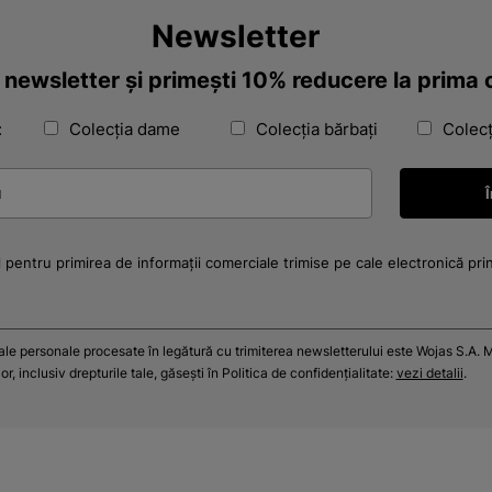
Newsletter
a newsletter și primești 10% reducere la prim
:
Colecția dame
Colecția bărbați
Colecț
 pentru primirea de informații comerciale trimise pe cale electronică pri
tale personale procesate în legătură cu trimiterea newsletterului este Wojas S.A. M
r, inclusiv drepturile tale, găsești în Politica de confidențialitate:
vezi detalii
.