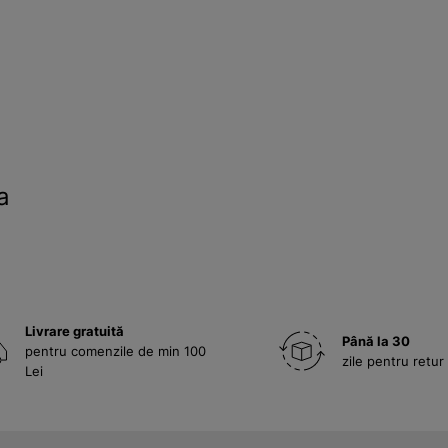
a
Livrare gratuită
Până la 30
pentru comenzile de min 100
zile pentru retur
Lei