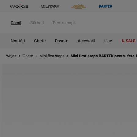
Damă
Bărbați
Pentru copii
Noutăți
Ghete
Poșete
Accesorii
Line
% SALE
Wojas
Ghete
Mini first steps
Mini first steps BARTEK pentru fete 