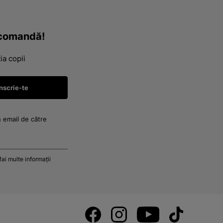
a comandă!
ia copii
n email de către
ai multe informații