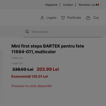
Magazine
Contact
Romania / Lei
Logare
Preferate
Coş
Mini first steps BARTEK pentru fete
11694-011, multicolor
11694-011
11694-011
203.99
Lei
339.00 Lei
Economisiți 135.01 Lei
Produsul nu este disponibil