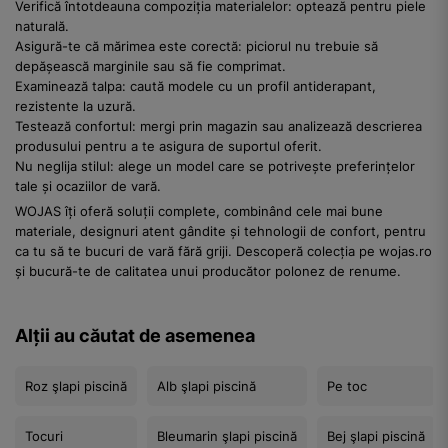
Verifică întotdeauna compoziția materialelor: optează pentru piele
naturală.
Asigură-te că mărimea este corectă: piciorul nu trebuie să
depășească marginile sau să fie comprimat.
Examinează talpa: caută modele cu un profil antiderapant,
rezistente la uzură.
Testează confortul: mergi prin magazin sau analizează descrierea
produsului pentru a te asigura de suportul oferit.
Nu neglija stilul: alege un model care se potrivește preferințelor
tale și ocaziilor de vară.
WOJAS îți oferă soluții complete, combinând cele mai bune
materiale, designuri atent gândite și tehnologii de confort, pentru
ca tu să te bucuri de vară fără griji. Descoperă colecția pe wojas.ro
și bucură-te de calitatea unui producător polonez de renume.
Alții au căutat de asemenea
Roz şlapi piscină
Alb şlapi piscină
Pe toc
Tocuri
Bleumarin şlapi piscină
Bej şlapi piscină