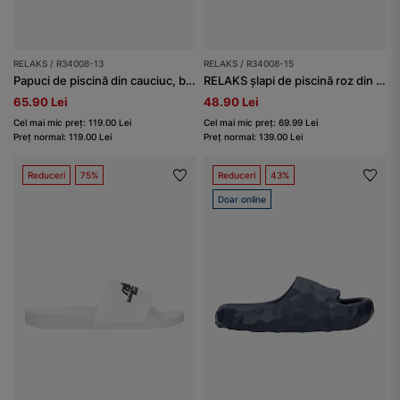
RELAKS / R34008-13
RELAKS / R34008-15
Papuci de piscină din cauciuc, bej deschis RELAKS
RELAKS șlapi de piscină roz din cauciuc, cu talpă plată
65.90 Lei
48.90 Lei
Cel mai mic preț: 119.00 Lei
Cel mai mic preț: 69.99 Lei
Preț normal: 119.00 Lei
Preț normal: 139.00 Lei
Reduceri
75%
Reduceri
43%
Doar online