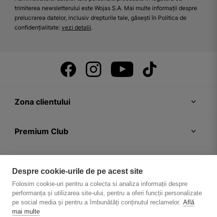
trimiterea newsletterului este Wojas S.A. Mai multe informații despre
prelucrarea datelor, inclusiv drepturile tale, găsești în Politica de
confidențialitate:
vezi detalii
.
Zona clientului
Premium Club
Recomandări
Despre cookie-urile de pe acest site
Folosim cookie-uri pentru a colecta si analiza informații despre
Despre firmă
performanța și utilizarea site-ului, pentru a oferi funcții personalizate
pe social media și pentru a îmbunătăți conținutul reclamelor.
Află
mai multe