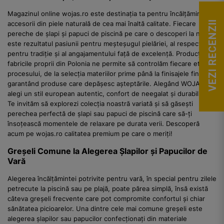
Magazinul online wojas.ro este destinația ta pentru încălțăminte și
VEZI RECENZII
accesorii din piele naturală de cea mai înaltă calitate. Fiecare
pereche de șlapi și papuci de piscină pe care o descoperi la noi
este rezultatul pasiunii pentru meșteșugul pielăriei, al respectului
pentru tradiție și al angajamentului față de excelență. Producția în
fabricile proprii din Polonia ne permite să controlăm fiecare etapă a
procesului, de la selecția materiilor prime până la finisajele finale,
garantând produse care depășesc așteptările. Alegând WOJAS,
alegi un stil european autentic, confort de neegalat și durabilitate.
Te invităm să explorezi colecția noastră variată și să găsești
perechea perfectă de șlapi sau papuci de piscină care să-ți
însoțească momentele de relaxare pe durata verii. Descoperă
acum pe wojas.ro calitatea premium pe care o meriți!
Greșeli Comune la Alegerea Șlapilor și Papucilor de
Vară
Alegerea încălțămintei potrivite pentru vară, în special pentru zilele
petrecute la piscină sau pe plajă, poate părea simplă, însă există
câteva greșeli frecvente care pot compromite confortul și chiar
sănătatea picioarelor. Una dintre cele mai comune greșeli este
alegerea șlapilor sau papucilor confecționați din materiale