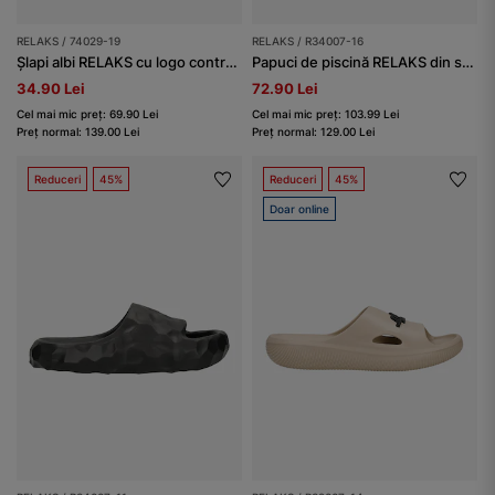
RELAKS / 74029-19
RELAKS / R34007-16
Șlapi albi RELAKS cu logo contrastant damă
Papuci de piscină RELAKS din spumă EVA, bleumarin
34.90 Lei
72.90 Lei
Cel mai mic preț: 69.90 Lei
Cel mai mic preț: 103.99 Lei
Preț normal: 139.00 Lei
Preț normal: 129.00 Lei
Reduceri
45%
Reduceri
45%
Doar online