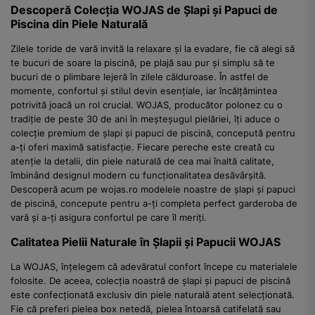
Descoperă Colecția WOJAS de Șlapi și Papuci de
Piscina din Piele Naturală
Zilele toride de vară invită la relaxare și la evadare, fie că alegi să
te bucuri de soare la piscină, pe plajă sau pur și simplu să te
bucuri de o plimbare lejeră în zilele călduroase. În astfel de
momente, confortul și stilul devin esențiale, iar încălțămintea
potrivită joacă un rol crucial. WOJAS, producător polonez cu o
tradiție de peste 30 de ani în meșteșugul pielăriei, îți aduce o
colecție premium de șlapi și papuci de piscină, concepută pentru
a-ți oferi maximă satisfacție. Fiecare pereche este creată cu
atenție la detalii, din piele naturală de cea mai înaltă calitate,
îmbinând designul modern cu funcționalitatea desăvârșită.
Descoperă acum pe wojas.ro modelele noastre de șlapi și papuci
de piscină, concepute pentru a-ți completa perfect garderoba de
vară și a-ți asigura confortul pe care îl meriți.
Calitatea Pielii Naturale în Șlapii și Papucii WOJAS
La WOJAS, înțelegem că adevăratul confort începe cu materialele
folosite. De aceea, colecția noastră de șlapi și papuci de piscină
este confecționată exclusiv din piele naturală atent selecționată.
Fie că preferi pielea box netedă, pielea întoarsă catifelată sau