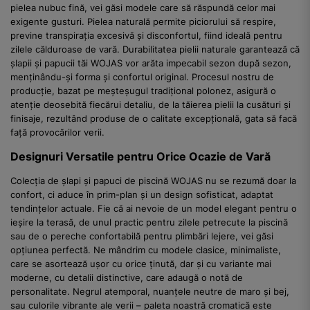
pielea nubuc fină, vei găsi modele care să răspundă celor mai
exigente gusturi. Pielea naturală permite piciorului să respire,
previne transpirația excesivă și disconfortul, fiind ideală pentru
zilele călduroase de vară. Durabilitatea pielii naturale garantează că
șlapii și papucii tăi WOJAS vor arăta impecabil sezon după sezon,
menținându-și forma și confortul original. Procesul nostru de
producție, bazat pe meșteșugul tradițional polonez, asigură o
atenție deosebită fiecărui detaliu, de la tăierea pielii la cusături și
finisaje, rezultând produse de o calitate excepțională, gata să facă
față provocărilor verii.
Designuri Versatile pentru Orice Ocazie de Vară
Colecția de șlapi și papuci de piscină WOJAS nu se rezumă doar la
confort, ci aduce în prim-plan și un design sofisticat, adaptat
tendințelor actuale. Fie că ai nevoie de un model elegant pentru o
ieșire la terasă, de unul practic pentru zilele petrecute la piscină
sau de o pereche confortabilă pentru plimbări lejere, vei găsi
opțiunea perfectă. Ne mândrim cu modele clasice, minimaliste,
care se asortează ușor cu orice ținută, dar și cu variante mai
moderne, cu detalii distinctive, care adaugă o notă de
personalitate. Negrul atemporal, nuanțele neutre de maro și bej,
sau culorile vibrante ale verii – paleta noastră cromatică este