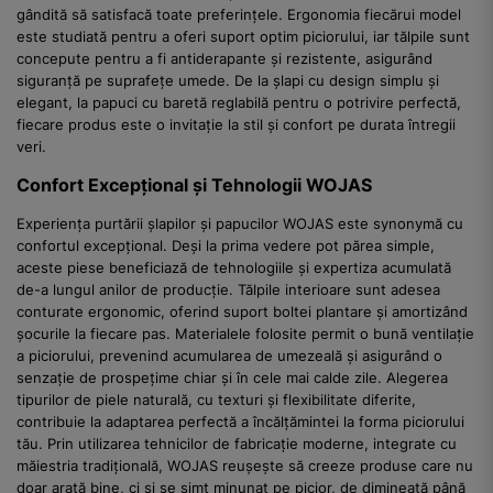
gândită să satisfacă toate preferințele. Ergonomia fiecărui model
este studiată pentru a oferi suport optim piciorului, iar tălpile sunt
concepute pentru a fi antiderapante și rezistente, asigurând
siguranță pe suprafețe umede. De la șlapi cu design simplu și
elegant, la papuci cu baretă reglabilă pentru o potrivire perfectă,
fiecare produs este o invitație la stil și confort pe durata întregii
veri.
Confort Excepțional și Tehnologii WOJAS
Experiența purtării șlapilor și papucilor WOJAS este synonymă cu
confortul excepțional. Deși la prima vedere pot părea simple,
aceste piese beneficiază de tehnologiile și expertiza acumulată
de-a lungul anilor de producție. Tălpile interioare sunt adesea
conturate ergonomic, oferind suport boltei plantare și amortizând
șocurile la fiecare pas. Materialele folosite permit o bună ventilație
a piciorului, prevenind acumularea de umezeală și asigurând o
senzație de prospețime chiar și în cele mai calde zile. Alegerea
tipurilor de piele naturală, cu texturi și flexibilitate diferite,
contribuie la adaptarea perfectă a încălțămintei la forma piciorului
tău. Prin utilizarea tehnicilor de fabricație moderne, integrate cu
măiestria tradițională, WOJAS reușește să creeze produse care nu
doar arată bine, ci și se simt minunat pe picior, de dimineață până