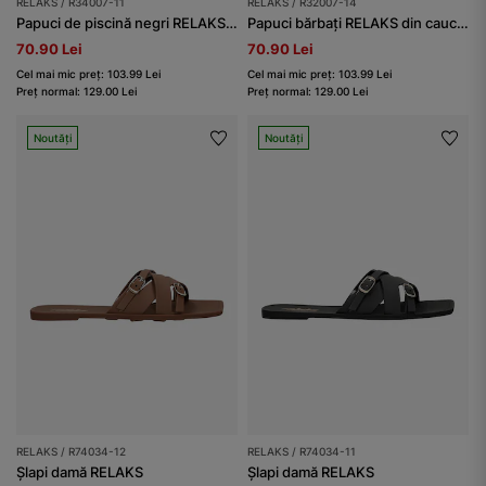
RELAKS / R34007-11
RELAKS / R32007-14
Papuci de piscină negri RELAKS cu textură sculptată și talpă groasă
Papuci bărbați RELAKS din cauciuc, bej, cu logo negru
70.90 Lei
70.90 Lei
Cel mai mic preț: 103.99 Lei
Cel mai mic preț: 103.99 Lei
Preț normal: 129.00 Lei
Preț normal: 129.00 Lei
Noutăți
Noutăți
RELAKS / R74034-12
RELAKS / R74034-11
Șlapi damă RELAKS
Șlapi damă RELAKS