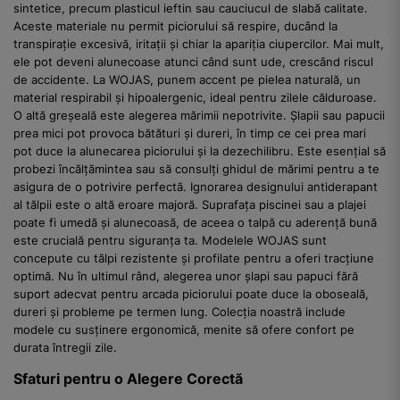
sintetice, precum plasticul ieftin sau cauciucul de slabă calitate.
Aceste materiale nu permit piciorului să respire, ducând la
transpirație excesivă, iritații și chiar la apariția ciupercilor. Mai mult,
ele pot deveni alunecoase atunci când sunt ude, crescând riscul
de accidente. La WOJAS, punem accent pe pielea naturală, un
material respirabil și hipoalergenic, ideal pentru zilele călduroase.
O altă greșeală este alegerea mărimii nepotrivite. Șlapii sau papucii
prea mici pot provoca bătături și dureri, în timp ce cei prea mari
pot duce la alunecarea piciorului și la dezechilibru. Este esențial să
probezi încălțămintea sau să consulți ghidul de mărimi pentru a te
asigura de o potrivire perfectă. Ignorarea designului antiderapant
al tălpii este o altă eroare majoră. Suprafața piscinei sau a plajei
poate fi umedă și alunecoasă, de aceea o talpă cu aderență bună
este crucială pentru siguranța ta. Modelele WOJAS sunt
concepute cu tălpi rezistente și profilate pentru a oferi tracțiune
optimă. Nu în ultimul rând, alegerea unor șlapi sau papuci fără
suport adecvat pentru arcada piciorului poate duce la oboseală,
dureri și probleme pe termen lung. Colecția noastră include
modele cu susținere ergonomică, menite să ofere confort pe
durata întregii zile.
Sfaturi pentru o Alegere Corectă