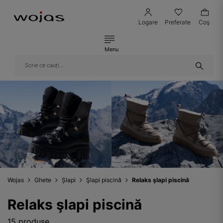
Logare
Preferate
Coş
Menu
Wojas
Ghete
Șlapi
Şlapi piscină
Relaks şlapi piscină
Relaks şlapi piscină
15 produse