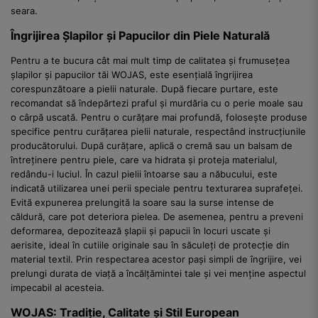
seara.
Îngrijirea Șlapilor și Papucilor din Piele Naturală
Pentru a te bucura cât mai mult timp de calitatea și frumusețea
șlapilor și papucilor tăi WOJAS, este esențială îngrijirea
corespunzătoare a pielii naturale. După fiecare purtare, este
recomandat să îndepărtezi praful și murdăria cu o perie moale sau
o cârpă uscată. Pentru o curățare mai profundă, folosește produse
specifice pentru curățarea pielii naturale, respectând instrucțiunile
producătorului. După curățare, aplică o cremă sau un balsam de
întreținere pentru piele, care va hidrata și proteja materialul,
redându-i luciul. În cazul pielii întoarse sau a năbucului, este
indicată utilizarea unei perii speciale pentru texturarea suprafeței.
Evită expunerea prelungită la soare sau la surse intense de
căldură, care pot deteriora pielea. De asemenea, pentru a preveni
deformarea, depozitează șlapii și papucii în locuri uscate și
aerisite, ideal în cutiile originale sau în săculeți de protecție din
material textil. Prin respectarea acestor pași simpli de îngrijire, vei
prelungi durata de viață a încălțămintei tale și vei menține aspectul
impecabil al acesteia.
WOJAS: Tradiție, Calitate și Stil European