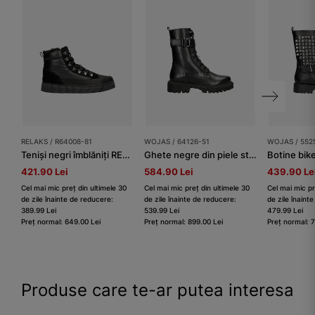
RELAKS / R64008-81
WOJAS / 64126-51
WOJAS / 552
Teniși negri îmblăniți RELAKS dame
Ghete negre din piele stil motociclist
421.90 Lei
584.90 Lei
439.90 Le
Cel mai mic preț din ultimele 30
Cel mai mic preț din ultimele 30
Cel mai mic pr
de zile înainte de reducere:
de zile înainte de reducere:
de zile înaint
389.99 Lei
539.99 Lei
479.99 Lei
Preț normal: 649.00 Lei
Preț normal: 899.00 Lei
Preț normal: 
Produse care te-ar putea interesa