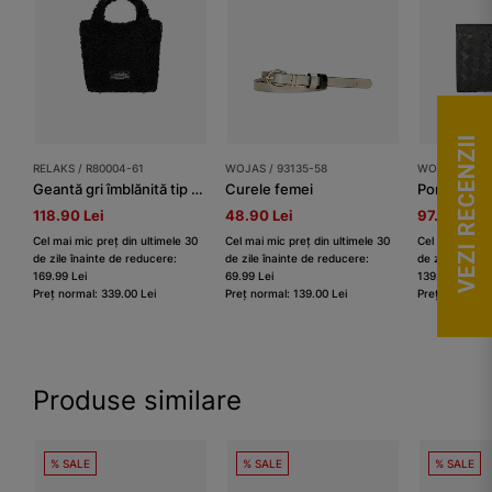
VEZI RECENZII
RELAKS / R80004-61
WOJAS / 93135-58
WOJAS / 910
Geantă gri îmblănită tip cufăr damă RELAKS
Curele femei
118.90 Lei
48.90 Lei
97.90 Lei
Cel mai mic preț din ultimele 30
Cel mai mic preț din ultimele 30
Cel mai mic pr
de zile înainte de reducere:
de zile înainte de reducere:
de zile înaint
169.99 Lei
69.99 Lei
139.99 Lei
Preț normal: 339.00 Lei
Preț normal: 139.00 Lei
Preț normal: 
Produse similare
% SALE
% SALE
% SALE