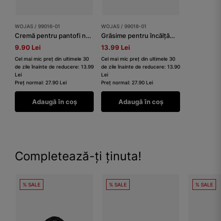
WOJAS / 99016-01
WOJAS / 99018-01
Cremă pentru pantofi negru 75 ml
Grăsime pentru încălțăminte negru 50 ml
9.90 Lei
13.99 Lei
Cel mai mic preț din ultimele 30
Cel mai mic preț din ultimele 30
de zile înainte de reducere: 13.99
de zile înainte de reducere: 13.90
Lei
Lei
Preț normal: 27.90 Lei
Preț normal: 27.90 Lei
Adaugă în coș
Adaugă în coș
Completează-ți ținuta!
% SALE
% SALE
% SALE