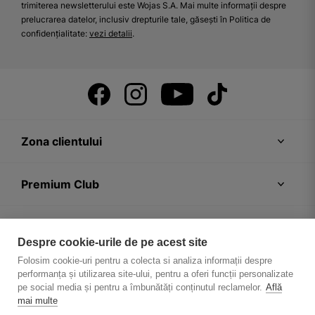
trimiterea newsletterului este Wojas S.A. Mai multe informații despre
prelucrarea datelor, inclusiv drepturile tale, găsești în Politica de
confidențialitate:
vezi detalii
.
Zona clientului
Premium Club
Recomandări
Despre cookie-urile de pe acest site
Folosim cookie-uri pentru a colecta si analiza informații despre
Despre firmă
performanța și utilizarea site-ului, pentru a oferi funcții personalizate
pe social media și pentru a îmbunătăți conținutul reclamelor.
Află
mai multe