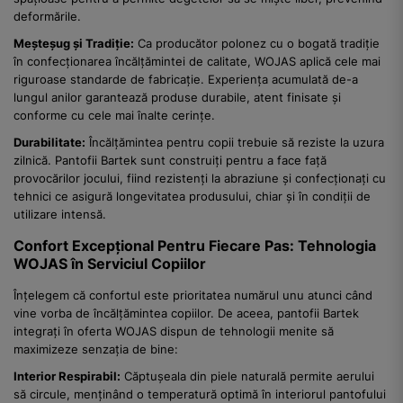
deformările.
Meșteșug și Tradiție:
Ca producător polonez cu o bogată tradiție
în confecționarea încălțămintei de calitate, WOJAS aplică cele mai
riguroase standarde de fabricație. Experiența acumulată de-a
lungul anilor garantează produse durabile, atent finisate și
conforme cu cele mai înalte cerințe.
Durabilitate:
Încălțămintea pentru copii trebuie să reziste la uzura
zilnică. Pantofii Bartek sunt construiți pentru a face față
provocărilor jocului, fiind rezistenți la abraziune și confecționați cu
tehnici ce asigură longevitatea produsului, chiar și în condiții de
utilizare intensă.
Confort Excepțional Pentru Fiecare Pas: Tehnologia
WOJAS în Serviciul Copiilor
Înțelegem că confortul este prioritatea numărul unu atunci când
vine vorba de încălțămintea copiilor. De aceea, pantofii Bartek
integrați în oferta WOJAS dispun de tehnologii menite să
maximizeze senzația de bine:
Interior Respirabil:
Căptușeala din piele naturală permite aerului
să circule, menținând o temperatură optimă în interiorul pantofului