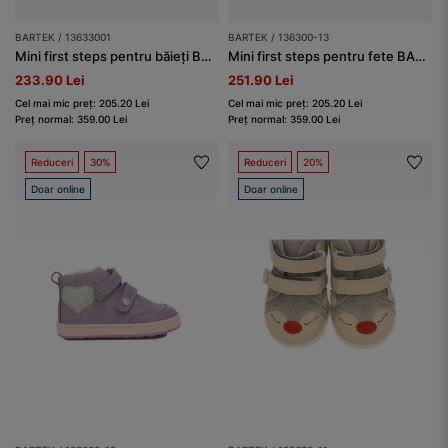
BARTEK / 13633001
BARTEK / 136300-13
Mini first steps pentru băieți BARTEK 13633001, albastru
Mini first steps pentru fete BARTEK 136300-13, fucsia
233.90 Lei
251.90 Lei
Cel mai mic preț: 205.20 Lei
Cel mai mic preț: 205.20 Lei
Preț normal: 359.00 Lei
Preț normal: 359.00 Lei
Reduceri
30%
Reduceri
20%
Doar online
Doar online