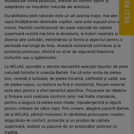
VEZI RECENZII
mulează pe forma piciorului, oferind un confort sporit și
adaptându-se mișcărilor naturale ale acestuia.
Durabilitatea pielii naturale este un alt avantaj major, mai ales în
cazul încălțămintei destinate copiilor, care este supusă unui uz
intens. Pantofii confecționați din piele naturală de calitate
superioară rezistă mai bine la abraziune, la îndoiri repetate și la
diverse alte solicitări, menținându-și forma și aspectul pentru o
perioadă mai lungă de timp. Această rezistență contribuie și la
protecția piciorului, oferind un strat de siguranță împotriva
loviturilor sau a zgârieturilor.
La WOJAS, acordăm o atenție deosebită selecției tipurilor de piele
naturală folosite în colecția Bartek. Fie că este vorba de pielea
box, netedă și lucioasă, de pielea întoarsă, catifelată și caldă, sau
de pielea nubuc, cu textura sa fină și rezistentă, fiecare material
este ales pentru a oferi beneficii specifice. Procesele de tăbăcire
și finisare sunt realizate conform celor mai înalte standarde,
pentru a asigura că pielea este moale, hipoalergenică și sigură
pentru utilizare de către copii. Prin urmare, alegând pantofii Bartek
de la WOJAS, părinții investesc în sănătatea piciorușelor copiilor,
asigurându-le confort, protecție și un produs de calitate
superioară, realizat cu pasiune de un producător polonez cu
tradiție.