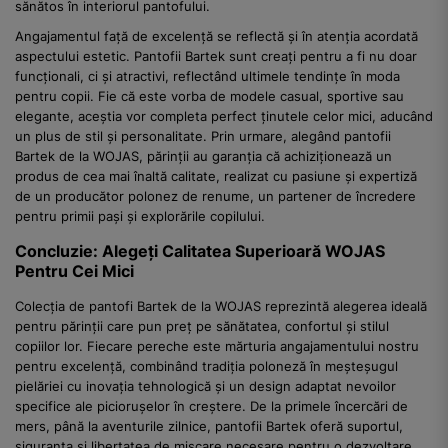
sănătos în interiorul pantofului.
Angajamentul față de excelență se reflectă și în atenția acordată
aspectului estetic. Pantofii Bartek sunt creați pentru a fi nu doar
funcționali, ci și atractivi, reflectând ultimele tendințe în moda
pentru copii. Fie că este vorba de modele casual, sportive sau
elegante, aceștia vor completa perfect ținutele celor mici, aducând
un plus de stil și personalitate. Prin urmare, alegând pantofii
Bartek de la WOJAS, părinții au garanția că achiziționează un
produs de cea mai înaltă calitate, realizat cu pasiune și expertiză
de un producător polonez de renume, un partener de încredere
pentru primii pași și explorările copilului.
Concluzie: Alegeți Calitatea Superioară WOJAS
Pentru Cei Mici
Colecția de pantofi Bartek de la WOJAS reprezintă alegerea ideală
pentru părinții care pun preț pe sănătatea, confortul și stilul
copiilor lor. Fiecare pereche este mărturia angajamentului nostru
pentru excelență, combinând tradiția poloneză în meșteșugul
pielăriei cu inovația tehnologică și un design adaptat nevoilor
specifice ale piciorușelor în creștere. De la primele încercări de
mers, până la aventurile zilnice, pantofii Bartek oferă suportul,
siguranța și libertatea de mișcare necesare pentru o dezvoltare