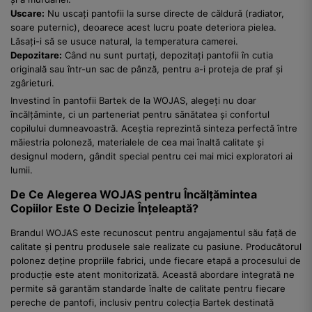
Uscare:
Nu uscați pantofii la surse directe de căldură (radiator,
soare puternic), deoarece acest lucru poate deteriora pielea.
Lăsați-i să se usuce natural, la temperatura camerei.
Depozitare:
Când nu sunt purtați, depozitați pantofii în cutia
originală sau într-un sac de pânză, pentru a-i proteja de praf și
zgârieturi.
Investind în pantofii Bartek de la WOJAS, alegeți nu doar
încălțăminte, ci un parteneriat pentru sănătatea și confortul
copilului dumneavoastră. Aceștia reprezintă sinteza perfectă între
măiestria poloneză, materialele de cea mai înaltă calitate și
designul modern, gândit special pentru cei mai mici exploratori ai
lumii.
De Ce Alegerea WOJAS pentru Încălțămintea
Copiilor Este O Decizie Înțeleaptă?
Brandul WOJAS este recunoscut pentru angajamentul său față de
calitate și pentru produsele sale realizate cu pasiune. Producătorul
polonez deține propriile fabrici, unde fiecare etapă a procesului de
producție este atent monitorizată. Această abordare integrată ne
permite să garantăm standarde înalte de calitate pentru fiecare
pereche de pantofi, inclusiv pentru colecția Bartek destinată