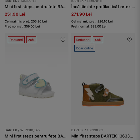
BARTEK / 136300-12
BARTEK / 135670-11
Mini first steps pentru fete BARTEK 136300-12, violet-argintiu
Încălțăminte profilactică bartek baby BARTEK 135670-11, bej
251.90 Lei
271.90 Lei
Cel mai mic preț: 205.20 Lei
Cel mai mic preț: 226.10 Lei
Preț normal: 359.00 Lei
Preț normal: 339.00 Lei
Reduceri
20%
Reduceri
48%
Doar online
BARTEK / W-71181/SPX
BARTEK / 136330-03
Mini first steps pentru fete BARTEK W-71181/SPX, alb
Mini first steps BARTEK 136330-03, verde-maro