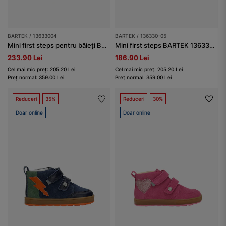
BARTEK / 13633004
BARTEK / 136330-05
Mini first steps pentru băieți BARTEK 13633004, verde
Mini first steps BARTEK 136330-05, negru-gri
233.90 Lei
186.90 Lei
Cel mai mic preț: 205.20 Lei
Cel mai mic preț: 205.20 Lei
Preț normal: 359.00 Lei
Preț normal: 359.00 Lei
Reduceri
35%
Reduceri
30%
Doar online
Doar online