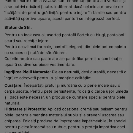
Pantofii Bartek de la WOJAS sunt concepuți pentru a fi versatili și
a se potrivi oricărei ținute. Indiferent dacă cel mic are nevoie de
încălțăminte pentru grădiniță, pentru o ieșire în familie sau pentru
activități sportive ușoare, acești pantofi se integrează perfect.
Sfaturi de Stil:
Pentru un look casual, asortați pantofii Bartek cu blugi, pantaloni
scurți sau rochițe lejere.
Pentru ocazii mai formale, pantofii eleganți din piele pot completa
cu succes o ținută de sărbătoare.
Culorile neutre sau pastelate ale pantofilor permit o combinație
ușoară cu diverse piese vestimentare.
Îngrijirea Pielii Naturale:
Pielea naturală, deși durabilă, necesită o
îngrijire adecvată pentru a-și menține calitățile:
Curățare:
Îndepărtați praful și murdăria cu o perie moale sau o
cârpă uscată. Pentru pete persistente, folosiți o cârpă ușor umedă
și, dacă este necesar, un produs de curățare special pentru piele
naturală.
Hidratare și Protecție:
Aplicați ocazional cremă sau balsam pentru
piele, pentru a menține materialul suplu și a preveni uscarea sau
crăparea. Folosiți produse de impregnare impermeabile, în special
pentru pielea întoarsă sau nubuc, pentru a proteja împotriva apei
și a murdăriei.