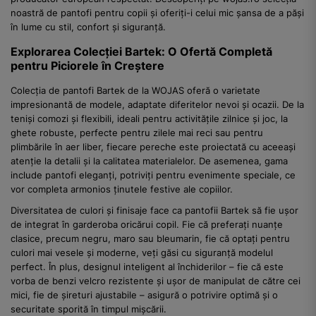
noastră de pantofi pentru copii și oferiți-i celui mic șansa de a păși
în lume cu stil, confort și siguranță.
Explorarea Colecției Bartek: O Ofertă Completă
pentru Piciorele în Creștere
Colecția de pantofi Bartek de la WOJAS oferă o varietate
impresionantă de modele, adaptate diferitelor nevoi și ocazii. De la
teniși comozi și flexibili, ideali pentru activitățile zilnice și joc, la
ghete robuste, perfecte pentru zilele mai reci sau pentru
plimbările în aer liber, fiecare pereche este proiectată cu aceeași
atenție la detalii și la calitatea materialelor. De asemenea, gama
include pantofi eleganți, potriviți pentru evenimente speciale, ce
vor completa armonios ținutele festive ale copiilor.
Diversitatea de culori și finisaje face ca pantofii Bartek să fie ușor
de integrat în garderoba oricărui copil. Fie că preferați nuanțe
clasice, precum negru, maro sau bleumarin, fie că optați pentru
culori mai vesele și moderne, veți găsi cu siguranță modelul
perfect. În plus, designul inteligent al închiderilor – fie că este
vorba de benzi velcro rezistente și ușor de manipulat de către cei
mici, fie de șireturi ajustabile – asigură o potrivire optimă și o
securitate sporită în timpul mișcării.