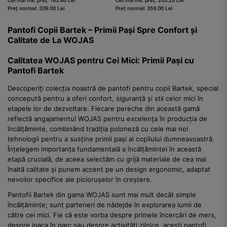
Cel mai mic preț: 193.80 Lei
Cel mai mic preț: 205.20 Lei
Preț normal: 339.00 Lei
Preț normal: 359.00 Lei
Pantofi Copii Bartek – Primii Pași Spre Confort și
Calitate de La WOJAS
Calitatea WOJAS pentru Cei Mici: Primii Pași cu
Pantofi Bartek
Descoperiți colecția noastră de pantofi pentru copii Bartek, special
concepută pentru a oferi confort, siguranță și stil celor mici în
etapele lor de dezvoltare. Fiecare pereche din această gamă
reflectă angajamentul WOJAS pentru excelența în producția de
încălțăminte, combinând tradiția poloneză cu cele mai noi
tehnologii pentru a susține primii pași ai copilului dumneavoastră.
Înțelegem importanța fundamentală a încălțămintei în această
etapă crucială, de aceea selectăm cu grijă materiale de cea mai
înaltă calitate și punem accent pe un design ergonomic, adaptat
nevoilor specifice ale piciorușelor în creștere.
Pantofii Bartek din gama WOJAS sunt mai mult decât simple
încălțăminte; sunt parteneri de nădejde în explorarea lumii de
către cei mici. Fie că este vorba despre primele încercări de mers,
despre joaca în parc sau despre activități zilnice, acești pantofi