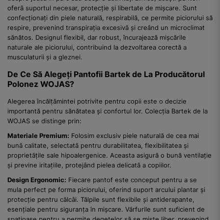
oferă suportul necesar, protecție și libertate de mișcare. Sunt
confecționați din piele naturală, respirabilă, ce permite piciorului să
respire, prevenind transpirația excesivă și creând un microclimat
sănătos. Designul flexibil, dar robust, încurajează mișcările
naturale ale piciorului, contribuind la dezvoltarea corectă a
musculaturii și a gleznei.
De Ce Să Alegeți Pantofii Bartek de La Producătorul
Polonez WOJAS?
Alegerea încălțămintei potrivite pentru copii este o decizie
importantă pentru sănătatea și confortul lor. Colecția Bartek de la
WOJAS se distinge prin:
Materiale Premium:
Folosim exclusiv piele naturală de cea mai
bună calitate, selectată pentru durabilitatea, flexibilitatea și
proprietățile sale hipoalergenice. Aceasta asigură o bună ventilație
și previne iritațiile, protejând pielea delicată a copiilor.
Design Ergonomic:
Fiecare pantof este conceput pentru a se
mula perfect pe forma piciorului, oferind suport arcului plantar și
protecție pentru călcâi. Tălpile sunt flexibile și antiderapante,
esențiale pentru siguranța în mișcare. Vârfurile sunt suficient de
spațioase pentru a permite degetelor să se miște liber, prevenind