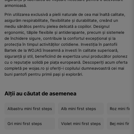
armonioasă.
Prin utilizarea exclusivă a pielii naturale de cea mai înaltă calitate,
asigurăm respirabilitate, flexibilitate și durabilitate, creând un
mediu sănătos pentru pielea delicată a copiilor. Designul
ergonomic, tălpile flexibile și antiderapante, precum și sistemele
de închidere sigure, contribuie la confortul excepțional și la
protecția în timpul activităților cotidiene. Investiția în pantofii
Bartek de la WOJAS înseamnă a investi în calitate superioară,
siguranță și stil, beneficiind de expertiza unui producător polonez
cu o reputație solidă pe piața europeană. Descoperiți acum oferta
completă pe wojas.ro și oferiți-i copilului dumneavoastră cei mai
buni pantofi pentru primii pași și explorări.
Alții au căutat de asemenea
Albastru mini first steps
Alb mini first steps
Roz mini firs
Gri mini first steps
Violet mini first steps
Bej mini firs