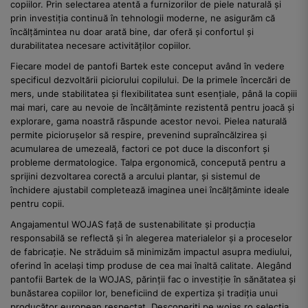
copiilor. Prin selectarea atentă a furnizorilor de piele naturală și
prin investiția continuă în tehnologii moderne, ne asigurăm că
încălțămintea nu doar arată bine, dar oferă și confortul și
durabilitatea necesare activităților copiilor.
Fiecare model de pantofi Bartek este conceput având în vedere
specificul dezvoltării piciorului copilului. De la primele încercări de
mers, unde stabilitatea și flexibilitatea sunt esențiale, până la copiii
mai mari, care au nevoie de încălțăminte rezistentă pentru joacă și
explorare, gama noastră răspunde acestor nevoi. Pielea naturală
permite piciorușelor să respire, prevenind supraîncălzirea și
acumularea de umezeală, factori ce pot duce la disconfort și
probleme dermatologice. Talpa ergonomică, concepută pentru a
sprijini dezvoltarea corectă a arcului plantar, și sistemul de
închidere ajustabil completează imaginea unei încălțăminte ideale
pentru copii.
Angajamentul WOJAS față de sustenabilitate și producția
responsabilă se reflectă și în alegerea materialelor și a proceselor
de fabricație. Ne străduim să minimizăm impactul asupra mediului,
oferind în același timp produse de cea mai înaltă calitate. Alegând
pantofii Bartek de la WOJAS, părinții fac o investiție în sănătatea și
bunăstarea copiilor lor, beneficiind de expertiza și tradiția unui
producător european respectat. Descoperiți pe wojas.ro selecția