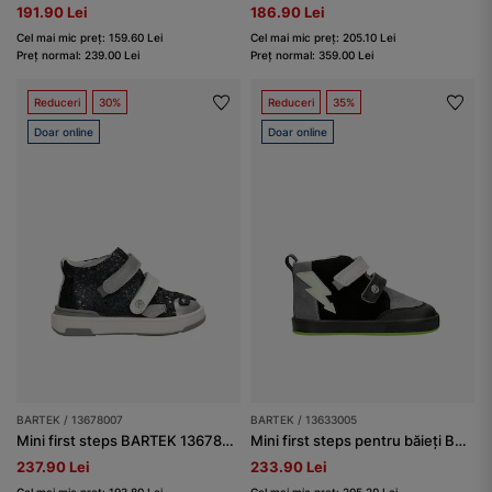
191.90 Lei
186.90 Lei
Cel mai mic preț: 159.60 Lei
Cel mai mic preț: 205.10 Lei
Preț normal: 239.00 Lei
Preț normal: 359.00 Lei
Reduceri
30%
Reduceri
35%
Doar online
Doar online
BARTEK / 13678007
BARTEK / 13633005
Mini first steps BARTEK 13678007, bleumarin-gri
Mini first steps pentru băieți BARTEK 13633005, negru-gri
237.90 Lei
233.90 Lei