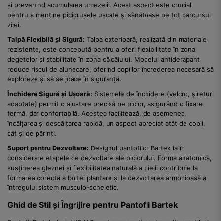
și prevenind acumularea umezelii. Acest aspect este crucial
pentru a menține piciorușele uscate și sănătoase pe tot parcursul
zilei.
Talpă Flexibilă și Sigură:
Talpa exterioară, realizată din materiale
rezistente, este concepută pentru a oferi flexibilitate în zona
degetelor și stabilitate în zona călcâiului. Modelul antiderapant
reduce riscul de alunecare, oferind copiilor încrederea necesară să
exploreze și să se joace în siguranță.
Închidere Sigură și Ușoară:
Sistemele de închidere (velcro, șireturi
adaptate) permit o ajustare precisă pe picior, asigurând o fixare
fermă, dar confortabilă. Acestea facilitează, de asemenea,
încălțarea și descălțarea rapidă, un aspect apreciat atât de copii,
cât și de părinți.
Suport pentru Dezvoltare:
Designul pantofilor Bartek ia în
considerare etapele de dezvoltare ale piciorului. Forma anatomică,
susținerea gleznei și flexibilitatea naturală a pielii contribuie la
formarea corectă a boltei plantare și la dezvoltarea armonioasă a
întregului sistem musculo-scheletic.
Ghid de Stil și Îngrijire pentru Pantofii Bartek