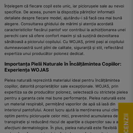
Înțelegem că fiecare copil este unic, iar piciorușele sale au nevoi
specifice. De aceea, punem la dispoziția părinților informații
detaliate despre fiecare model, ajutându-i să facă cea mai bună
alegere. Consultarea ghidului de mărimi și atenția acordată
caracteristicilor fiecărui pantof vor contribui la achiziționarea unei
perechi care să ofere confort maxim și să susțină dezvoltarea
sănătoasă a piciorului copilului. Cu WOJAS, primii pași ai copilului
dumneavoastră sunt plini de calitate, siguranță și stil, reflectând
expertiza unui producător polonez dedicat.
Importanța Pielii Naturale în Încălțămintea Copiilor:
Experiența WOJAS
Pielea naturală reprezintă materialul ideal pentru încălțămintea
copiilor, datorită proprietăților sale excepționale. WOJAS, prin
expertiza sa de producător polonez, selectează cu strictețe pielea
pentru a garanta cele mai bune performanțe. Pielea naturală este
un material respirabil, permițând vaporilor de apă să iasă din
interiorul pantofului. Acest lucru ajută la menținerea unui climat
optim pentru piciorușele celor mici, prevenind acumularea de
transpirație și reducând riscul de apariție a ciupercilor sau a altor
afecțiuni dermatologice. În plus, pielea naturală este flexibilă și se