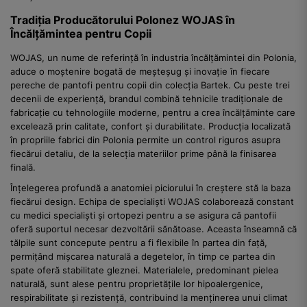
Tradiția Producătorului Polonez WOJAS în
Încălțămintea pentru Copii
WOJAS, un nume de referință în industria încălțămintei din Polonia,
aduce o moștenire bogată de meșteșug și inovație în fiecare
pereche de pantofi pentru copii din colecția Bartek. Cu peste trei
decenii de experiență, brandul combină tehnicile tradiționale de
fabricație cu tehnologiile moderne, pentru a crea încălțăminte care
excelează prin calitate, confort și durabilitate. Producția localizată
în propriile fabrici din Polonia permite un control riguros asupra
fiecărui detaliu, de la selecția materiilor prime până la finisarea
finală.
Înțelegerea profundă a anatomiei piciorului în creștere stă la baza
fiecărui design. Echipa de specialiști WOJAS colaborează constant
cu medici specialiști și ortopezi pentru a se asigura că pantofii
oferă suportul necesar dezvoltării sănătoase. Aceasta înseamnă că
tălpile sunt concepute pentru a fi flexibile în partea din față,
permițând mișcarea naturală a degetelor, în timp ce partea din
spate oferă stabilitate gleznei. Materialele, predominant pielea
naturală, sunt alese pentru proprietățile lor hipoalergenice,
respirabilitate și rezistență, contribuind la menținerea unui climat