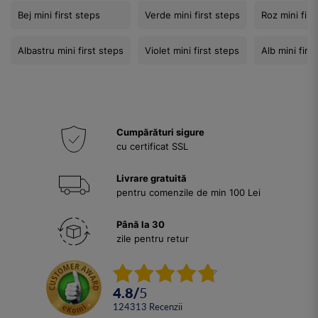
Bej mini first steps
Verde mini first steps
Roz mini firs
Albastru mini first steps
Violet mini first steps
Alb mini firs
Cumpărături sigure
cu certificat SSL
Livrare gratuită
pentru comenzile de min 100 Lei
Până la 30
zile pentru retur
4.8
/
5
124313
Recenzii