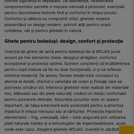
oferind siguranță în deplasare. De asemenea, flexibilitatea
componentelor permite o mișcare naturală a piciorului, esențială
pentru dezvoltarea motorie fină și confortul în timpul jocului.
Confortul și căldura nu compromit stilul, ghetele noastre
prezentând un design modern, potrivit atât pentru ocazii
cotidiene, cât și pentru plimbări în natură.
Ghete pentru bebeluși: design, confort și protecție
Colecția de ghete de iarnă pentru bebeluși de la WOJAS pune
accent pe trei elemente cheie: designul atrăgător, confortul
excepțional și protecția optimă. Suntem conștienți că încălțămintea
pentru copii trebuie să fie nu doar funcțională, ci și să reflecte
estetica modernă. De aceea, fiecare model este conceput cu
atenție la detalii, oferind o varietate de culori și finisaje care se
potrivesc oricărui stil. Interiorul ghetelor este realizat din materiale
moi, blănoase sau din piele naturală, creând un mediu confortabil
pentru picioarele delicate. Absorbția șocurilor este un aspect
important, iar talpa exterioară este proiectată pentru a amortiza
impactul în timpul mersului sau al săriturilor. Protecția împotriva
elementelor – frig, umezeală, vânt – este asigurată prin utilizarea
pielii naturale tratate și a tehnologiilor de impermeabilizare, acolo
unde este cazul. Alegând ghetele WOJAS, investiți în sănătatea și