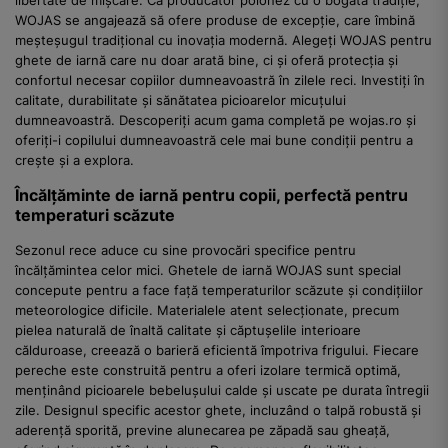
WOJAS se angajează să ofere produse de excepție, care îmbină
meșteșugul tradițional cu inovația modernă. Alegeți WOJAS pentru
ghete de iarnă care nu doar arată bine, ci și oferă protecția și
confortul necesar copiilor dumneavoastră în zilele reci. Investiți în
calitate, durabilitate și sănătatea picioarelor micuțului
dumneavoastră. Descoperiți acum gama completă pe wojas.ro și
oferiți-i copilului dumneavoastră cele mai bune condiții pentru a
crește și a explora.
Încălțăminte de iarnă pentru copii, perfectă pentru
temperaturi scăzute
Sezonul rece aduce cu sine provocări specifice pentru
încălțămintea celor mici. Ghetele de iarnă WOJAS sunt special
concepute pentru a face față temperaturilor scăzute și condițiilor
meteorologice dificile. Materialele atent selecționate, precum
pielea naturală de înaltă calitate și căptușelile interioare
călduroase, creează o barieră eficientă împotriva frigului. Fiecare
pereche este construită pentru a oferi izolare termică optimă,
menținând picioarele bebelușului calde și uscate pe durata întregii
zile. Designul specific acestor ghete, incluzând o talpă robustă și
aderență sporită, previne alunecarea pe zăpadă sau gheață,