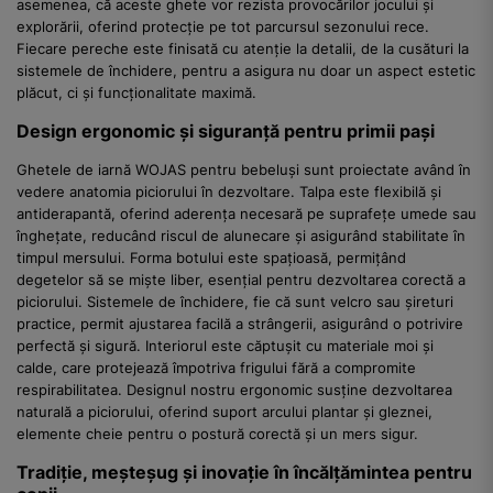
asemenea, că aceste ghete vor rezista provocărilor jocului și
explorării, oferind protecție pe tot parcursul sezonului rece.
Fiecare pereche este finisată cu atenție la detalii, de la cusături la
sistemele de închidere, pentru a asigura nu doar un aspect estetic
plăcut, ci și funcționalitate maximă.
Design ergonomic și siguranță pentru primii pași
Ghetele de iarnă WOJAS pentru bebeluși sunt proiectate având în
vedere anatomia piciorului în dezvoltare. Talpa este flexibilă și
antiderapantă, oferind aderența necesară pe suprafețe umede sau
înghețate, reducând riscul de alunecare și asigurând stabilitate în
timpul mersului. Forma botului este spațioasă, permițând
degetelor să se miște liber, esențial pentru dezvoltarea corectă a
piciorului. Sistemele de închidere, fie că sunt velcro sau șireturi
practice, permit ajustarea facilă a strângerii, asigurând o potrivire
perfectă și sigură. Interiorul este căptușit cu materiale moi și
calde, care protejează împotriva frigului fără a compromite
respirabilitatea. Designul nostru ergonomic susține dezvoltarea
naturală a piciorului, oferind suport arcului plantar și gleznei,
elemente cheie pentru o postură corectă și un mers sigur.
Tradiție, meșteșug și inovație în încălțămintea pentru