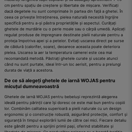
cm pentru spațiu de creștere și libertate de mișcare. Verificați
dacă degetele nu sunt comprimate în partea din față a ghetei. În
ceea ce privește întreținerea, pielea naturală necesită îngrijire
specifică pentru a-și păstra proprietățile și aspectul. Curățați
ghetele de murdărie cu o perie moale sau o cârpă umedă. Aplicați
regulat produse de impregnare destinate pielii naturale pentru a
proteja împotriva apei și a petelor. Evitați uscarea direct pe surse
de căldură (calorifer, soare), deoarece aceasta poate deteriora
pielea. Uscarea la aer la temperatura camerei este cea mai
recomandată metodă. Păstrați ghetele curate și uscate atunci
când nu sunt purtate, ideal într-un loc aerisit, pentru a prelungi
durata de viață a acestora.
De ce să alegeți ghetele de iarnă WOJAS pentru
micuțul dumneavoastră
Ghetele de iarnă WOJAS pentru bebeluși reprezintă alegerea
ideală pentru părinții care își doresc ce este mai bun pentru copiii
lor. Combinăm calitatea superioară a pielii naturale cu un design
ergonomic și o construcție robustă, asigurând protecție, confort și
siguranță în timpul explorării lumii de către cei mici. Fiecare detaliu
este gândit pentru a sprijini primii pași, oferind stabilitate și
libertate de mișcare. Ca producător polonez cu o bogată tradiție,