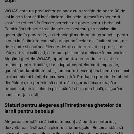
copii
WOJAS este un producător polonez cu o tradiție de peste 30 de
ani în arta fabricării încălțămintei din piele. Această experiență
vastă se reflectă în fiecare pereche de ghete pentru bebeluși.
Combinăm tehnicile tradiționale de meșteșug, transmise din
generație în generație, cu tehnologii moderne de producție pentru
a crea încălțăminte care să corespundă celor mai înalte standarde
de calitate și confort. Fiecare detaliu este realizat cu precizie de
către artizani calificați, care pun pasiune și dedicare în munca lor.
Alegând ghetele WOJAS, optați pentru un produs realizat cu
respect pentru tradiție, dar adaptat cerințelor contemporane,
garantând durabilitate, stil și un confort excepțional pentru cei mai
mici membri ai familiei dumneavoastră. Producția proprie, în fabrici
din Polonia, ne permite să controlăm riguros fiecare etapă a
procesului, de la selecția pielii până la finisarea finală, asigurând
consistența calității.
Sfaturi pentru alegerea și întreținerea ghetelor de
iarnă pentru bebeluși
Alegerea corectă a mărimii este esențială pentru confortul și
dezvoltarea sănătoasă a piciorului bebelușului. Recomandăm să
măsurați lungimea tălpii copilului și să adăugați aproximativ 1-1.5