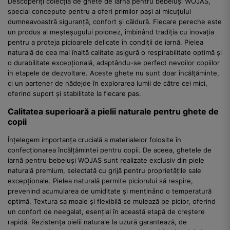
Descoperiți colecția de ghete de iarnă pentru bebeluși WOJAS,
special concepute pentru a oferi primilor pași ai micuțului
dumneavoastră siguranță, confort și căldură. Fiecare pereche este
un produs al meșteșugului polonez, îmbinând tradiția cu inovația
pentru a proteja picioarele delicate în condiții de iarnă. Pielea
naturală de cea mai înaltă calitate asigură o respirabilitate optimă și
o durabilitate excepțională, adaptându-se perfect nevoilor copiilor
în etapele de dezvoltare. Aceste ghete nu sunt doar încălțăminte,
ci un partener de nădejde în explorarea lumii de către cei mici,
oferind suport și stabilitate la fiecare pas.
Calitatea superioară a pielii naturale pentru ghete de
copii
Înțelegem importanța crucială a materialelor folosite în
confecționarea încălțămintei pentru copii. De aceea, ghetele de
iarnă pentru bebeluși WOJAS sunt realizate exclusiv din piele
naturală premium, selectată cu grijă pentru proprietățile sale
excepționale. Pielea naturală permite piciorului să respire,
prevenind acumularea de umiditate și menținând o temperatură
optimă. Textura sa moale și flexibilă se mulează pe picior, oferind
un confort de neegalat, esențial în această etapă de creștere
rapidă. Rezistența pielii naturale la uzură garantează, de