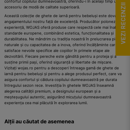
confortul copilului dumneavoastră, oferindu-i în același timp un
VEZI RECENZII
accesoriu de modă de calitate superioară.
Această colecție de ghete de iarnă pentru bebeluși este dovada
angajamentului nostru față de excelență. Producător polonez cu
experiență, WOJAS oferă produse care respectă cele mai înalte
standarde europene, combinând estetica, funcționalitatea și
durabilitatea. Ne mândrim cu tradiția noastră în prelucrarea pielii
naturale și cu capacitatea de a inova, oferind încălțăminte care
satisface nevoile specifice ale copiilor în primele etape ale
dezvoltării. Fiecare pereche este gândită pentru a proteja și a
susține primii pași, oferind siguranță și libertate de mișcare.
Vizitați wojas.ro pentru a descoperi întreaga gamă de ghete de
iarnă pentru bebeluși și pentru a alege produsul perfect, care va
asigura confortul și căldura copilului dumneavoastră pe durata
întregului sezon rece. Investiția în ghetele WOJAS înseamnă
alegerea calității premium, a designului european și a
meșteșugului autentic, asigurând micuțului dumneavoastră
experiența cea mai plăcută în explorarea lumii.
Alții au căutat de asemenea