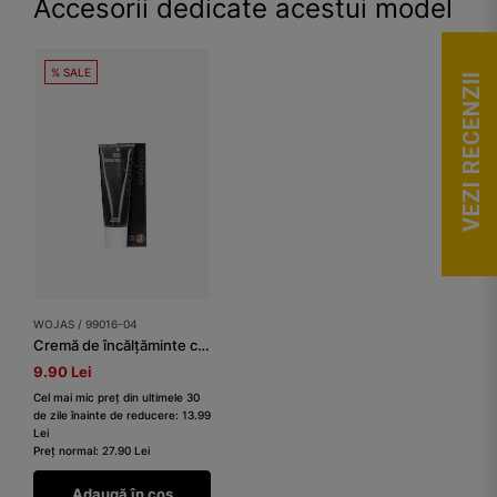
Accesorii dedicate acestui model
% SALE
VEZI RECENZII
WOJAS / 99016-04
Cremă de încălțăminte culoare maro mediu
9.90 Lei
Cel mai mic preț din ultimele 30
de zile înainte de reducere: 13.99
Lei
Preț normal: 27.90 Lei
Adaugă în coș