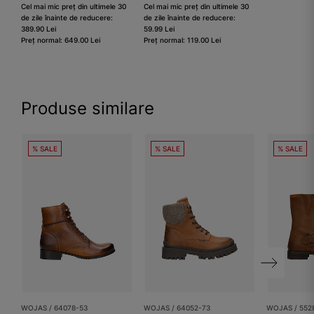
Cel mai mic preț din ultimele 30
Cel mai mic preț din ultimele 30
de zile înainte de reducere:
de zile înainte de reducere:
389.90 Lei
59.99 Lei
Preț normal: 649.00 Lei
Preț normal: 119.00 Lei
Produse similare
% SALE
% SALE
% SALE
WOJAS / 64078-53
WOJAS / 64052-73
WOJAS / 552