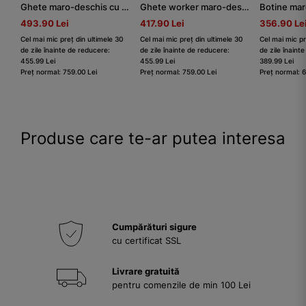
Ghete maro-deschis cu șireturi damă
Ghete worker maro-deschis cu ciorap
493.90 Lei
417.90 Lei
356.90 Le
Cel mai mic preț din ultimele 30
Cel mai mic preț din ultimele 30
Cel mai mic pr
de zile înainte de reducere:
de zile înainte de reducere:
de zile înaint
455.99 Lei
455.99 Lei
389.99 Lei
Preț normal: 759.00 Lei
Preț normal: 759.00 Lei
Preț normal: 
Produse care te-ar putea interesa
Cumpărături sigure
cu certificat SSL
Livrare gratuită
pentru comenzile de min 100 Lei