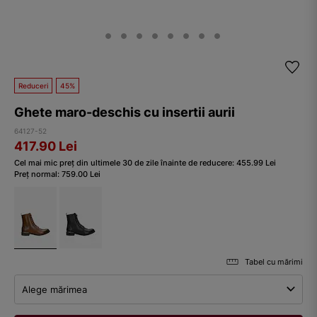
Reduceri
45%
Ghete maro-deschis cu insertii aurii
64127-52
417.90
Lei
Cel mai mic preț din ultimele 30 de zile înainte de reducere:
455.99
Lei
Preț normal:
759.00
Lei
Tabel cu mărimi
Alege mărimea