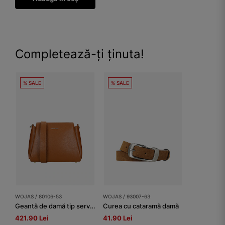
Completează-ți ținuta!
% SALE
% SALE
WOJAS / 80106-53
WOJAS / 93007-63
Geantă de damă tip servietă, din piele maro deschis
Curea cu cataramă damă
421.90 Lei
41.90 Lei