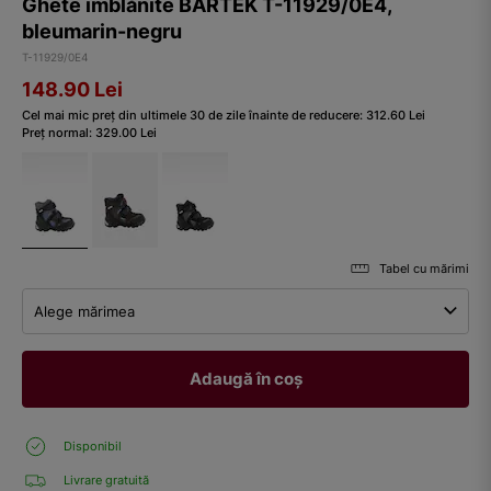
Ghete îmblănite BARTEK T-11929/0E4,
bleumarin-negru
T-11929/0E4
148.90
Lei
Cel mai mic preț din ultimele 30 de zile înainte de reducere:
312.60
Lei
Preț normal:
329.00
Lei
Tabel cu mărimi
Alege mărimea
Adaugă în coș
Disponibil
Livrare gratuită