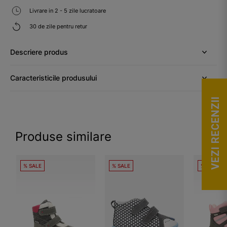
Livrare in 2 - 5 zile lucratoare
30 de zile pentru retur
Descriere produs
Caracteristicile produsului
VEZI RECENZII
Produse similare
% SALE
% SALE
% SALE