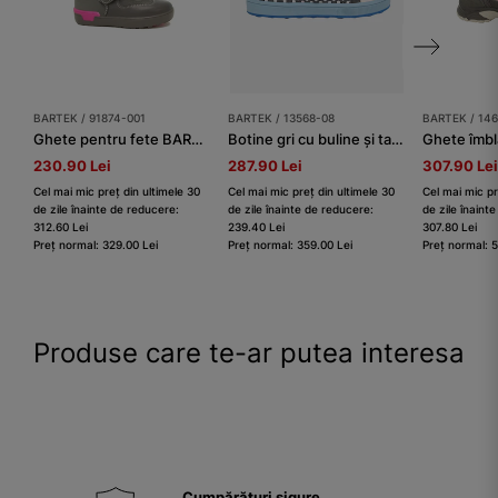
BARTEK / 91874-001
BARTEK / 13568-08
BARTEK / 14
Ghete pentru fete BARTEK 91874-001,gri
Botine gri cu buline și talpă albastră BARTEK 13568-08
230.90 Lei
287.90 Lei
307.90 Lei
Cel mai mic preț din ultimele 30
Cel mai mic preț din ultimele 30
Cel mai mic pr
de zile înainte de reducere:
de zile înainte de reducere:
de zile înaint
312.60 Lei
239.40 Lei
307.80 Lei
Preț normal: 329.00 Lei
Preț normal: 359.00 Lei
Preț normal: 
Produse care te-ar putea interesa
Cumpărături sigure