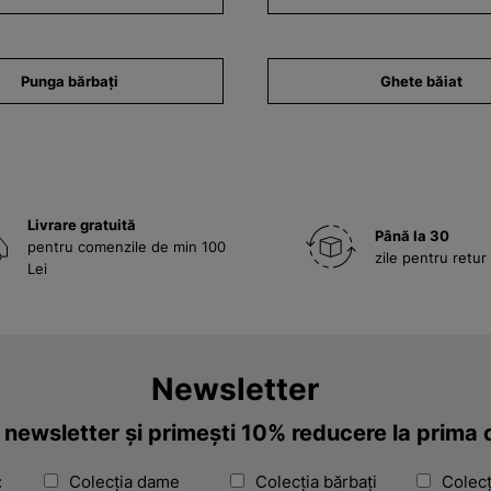
Punga bărbați
Ghete băiat
Livrare gratuită
Până la 30
pentru comenzile de min 100
zile pentru retur
Lei
Newsletter
a newsletter și primești 10% reducere la prim
:
Colecția dame
Colecția bărbați
Colecț