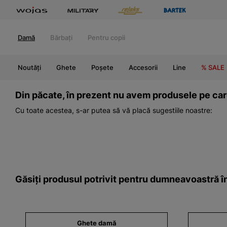
Damă
Bărbați
Pentru copii
Noutăți
Ghete
Poșete
Accesorii
Line
% SALE
Din păcate, în prezent nu avem produsele pe care
Cu toate acestea, s-ar putea să vă placă sugestiile noastre:
Găsiți produsul potrivit pentru dumneavoastră în
Ghete damă