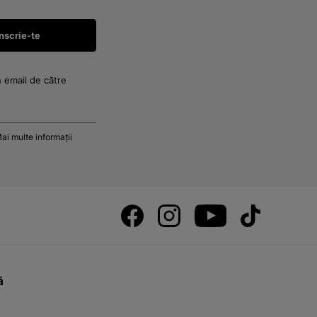
n email de către
ai multe informații
ă