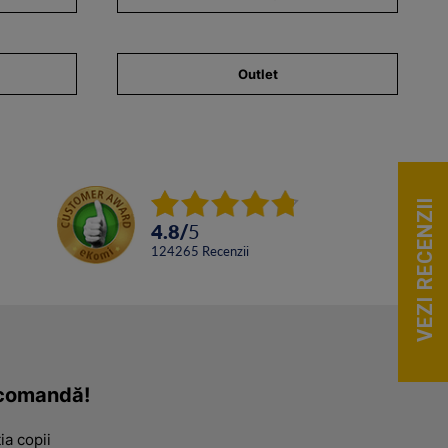
Outlet
VEZI RECENZII
4.8
/
5
124265
Recenzii
a comandă!
ia copii