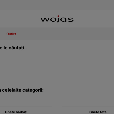
Outlet
 le căutați..
 celelalte categorii:
Ghete bărbați
Ghete fete