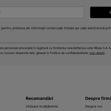
 pentru primirea de informații comerciale trimise pe cale electronică pri
tale personale procesate în legătură cu trimiterea newsletterului este Wojas S.A. M
r, inclusiv drepturile tale, găsești în Politica de confidențialitate:
vezi detalii
.
Recomandări
Despre firm
Utilizare încălțăminte
Despre noi