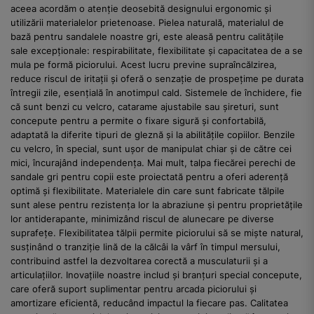
aceea acordăm o atenție deosebită designului ergonomic și
utilizării materialelor prietenoase. Pielea naturală, materialul de
bază pentru sandalele noastre gri, este aleasă pentru calitățile
sale excepționale: respirabilitate, flexibilitate și capacitatea de a se
mula pe formă piciorului. Acest lucru previne supraîncălzirea,
reduce riscul de iritații și oferă o senzație de prospețime pe durata
întregii zile, esențială în anotimpul cald. Sistemele de închidere, fie
că sunt benzi cu velcro, catarame ajustabile sau șireturi, sunt
concepute pentru a permite o fixare sigură și confortabilă,
adaptată la diferite tipuri de gleznă și la abilitățile copiilor. Benzile
cu velcro, în special, sunt ușor de manipulat chiar și de către cei
mici, încurajând independența. Mai mult, talpa fiecărei perechi de
sandale gri pentru copii este proiectată pentru a oferi aderență
optimă și flexibilitate. Materialele din care sunt fabricate tălpile
sunt alese pentru rezistența lor la abraziune și pentru proprietățile
lor antiderapante, minimizând riscul de alunecare pe diverse
suprafețe. Flexibilitatea tălpii permite piciorului să se miște natural,
susținând o tranziție lină de la călcâi la vârf în timpul mersului,
contribuind astfel la dezvoltarea corectă a musculaturii și a
articulațiilor. Inovațiile noastre includ și branțuri special concepute,
care oferă suport suplimentar pentru arcada piciorului și
amortizare eficientă, reducând impactul la fiecare pas. Calitatea