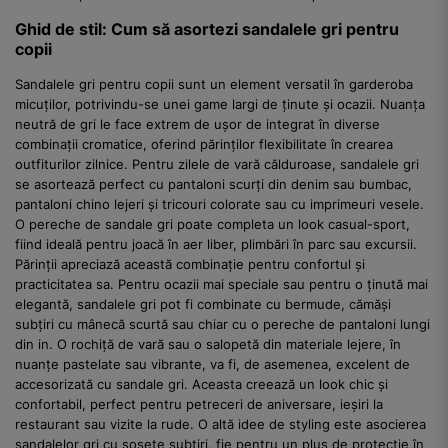
Ghid de stil: Cum să asortezi sandalele gri pentru
copii
Sandalele gri pentru copii sunt un element versatil în garderoba
micuților, potrivindu-se unei game largi de ținute și ocazii. Nuanța
neutră de gri le face extrem de ușor de integrat în diverse
combinații cromatice, oferind părinților flexibilitate în crearea
outfiturilor zilnice. Pentru zilele de vară călduroase, sandalele gri
se asortează perfect cu pantaloni scurți din denim sau bumbac,
pantaloni chino lejeri și tricouri colorate sau cu imprimeuri vesele.
O pereche de sandale gri poate completa un look casual-sport,
fiind ideală pentru joacă în aer liber, plimbări în parc sau excursii.
Părinții apreciază această combinație pentru confortul și
practicitatea sa. Pentru ocazii mai speciale sau pentru o ținută mai
elegantă, sandalele gri pot fi combinate cu bermude, cămăși
subțiri cu mânecă scurtă sau chiar cu o pereche de pantaloni lungi
din in. O rochiță de vară sau o salopetă din materiale lejere, în
nuanțe pastelate sau vibrante, va fi, de asemenea, excelent de
accesorizată cu sandale gri. Aceasta creează un look chic și
confortabil, perfect pentru petreceri de aniversare, ieșiri la
restaurant sau vizite la rude. O altă idee de styling este asocierea
sandalelor gri cu șosete subțiri, fie pentru un plus de protecție în