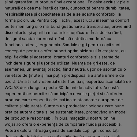
și să garantăm un produs final excepțional. Folosim exclusiv piele
naturală de cea mai înaltă calitate, cunoscută pentru durabilitatea,
respirabilitatea și capacitatea sa de a se adapta confortabil la
forma piciorului. Pentru copiii activi, acest lucru înseamnă confort
pe termen lung și o mai bună gestionare a transpirației, prevenind
disconfortul și apariția mirosurilor neplăcute. În al doilea rând,
designul sandalelor noastre îmbină estetica modernă cu
funcționalitatea și ergonomia. Sandalele gri pentru copii sunt
concepute pentru a oferi suport optim piciorului în creștere, cu
tălpi flexibile și aderente, branțuri confortabile și sisteme de
închidere sigure și ușor de utilizat. Nuanța de gri este, de
asemenea, un avantaj practic, fiind neutră, ușor de asortat cu o
varietate de ținute și mai puțin predispusă la a arăta urmele de
uzură. Un alt motiv esențial este tradiția și expertiza acumulată de
WOJAS de-a lungul a peste 30 de ani de activitate. Această
experiență ne permite să anticipăm nevoile pieței și să oferim
produse care respectă cele mai înalte standarde europene de
calitate și siguranță. Suntem un producător polonez care pune
preț pe autenticitate și pe sustenabilitate, promovând un model
de producție responsabil. În plus, magazinul nostru online
wojas.ro oferă o experiență de cumpărare fluidă și accesibilă.
Puteți explora întreaga gamă de sandale copii gri, consultați
descrierile detaliate și specificațiile fiecărui produs, și plasați