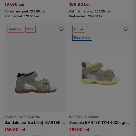
197.90 Lei
186.90 Lei
Cel mai mic preț: 216.60 Lei
Cel mai mic preț: 205.20 Lei
Preț normal: 379.00 Lei
Preț normal: 359.00 Lei
Reduceri
48%
Outlet
Doar online
BARTEK / W-71825/76G
BARTEK / 11144006
Sandale pentru băieți BARTEK W-71825/76G, gri
Sandale BARTEK 11144006, gri-verde
186.90 Lei
251.90 Lei