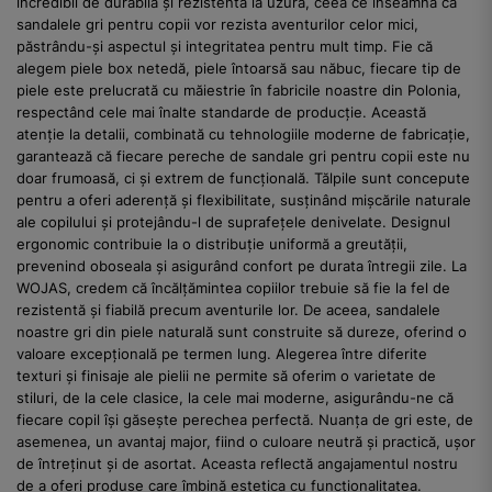
incredibil de durabilă și rezistentă la uzură, ceea ce înseamnă că
sandalele gri pentru copii vor rezista aventurilor celor mici,
păstrându-și aspectul și integritatea pentru mult timp. Fie că
alegem piele box netedă, piele întoarsă sau năbuc, fiecare tip de
piele este prelucrată cu măiestrie în fabricile noastre din Polonia,
respectând cele mai înalte standarde de producție. Această
atenție la detalii, combinată cu tehnologiile moderne de fabricație,
garantează că fiecare pereche de sandale gri pentru copii este nu
doar frumoasă, ci și extrem de funcțională. Tălpile sunt concepute
pentru a oferi aderență și flexibilitate, susținând mișcările naturale
ale copilului și protejându-l de suprafețele denivelate. Designul
ergonomic contribuie la o distribuție uniformă a greutății,
prevenind oboseala și asigurând confort pe durata întregii zile. La
WOJAS, credem că încălțămintea copiilor trebuie să fie la fel de
rezistentă și fiabilă precum aventurile lor. De aceea, sandalele
noastre gri din piele naturală sunt construite să dureze, oferind o
valoare excepțională pe termen lung. Alegerea între diferite
texturi și finisaje ale pielii ne permite să oferim o varietate de
stiluri, de la cele clasice, la cele mai moderne, asigurându-ne că
fiecare copil își găsește perechea perfectă. Nuanța de gri este, de
asemenea, un avantaj major, fiind o culoare neutră și practică, ușor
de întreținut și de asortat. Aceasta reflectă angajamentul nostru
de a oferi produse care îmbină estetica cu funcționalitatea.