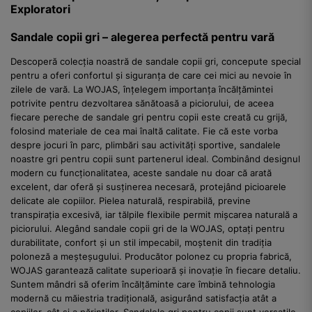
Exploratori
Sandale copii gri – alegerea perfectă pentru vară
Descoperă colecția noastră de sandale copii gri, concepute special
pentru a oferi confortul și siguranța de care cei mici au nevoie în
zilele de vară. La WOJAS, înțelegem importanța încălțămintei
potrivite pentru dezvoltarea sănătoasă a piciorului, de aceea
fiecare pereche de sandale gri pentru copii este creată cu grijă,
folosind materiale de cea mai înaltă calitate. Fie că este vorba
despre jocuri în parc, plimbări sau activități sportive, sandalele
noastre gri pentru copii sunt partenerul ideal. Combinând designul
modern cu funcționalitatea, aceste sandale nu doar că arată
excelent, dar oferă și susținerea necesară, protejând picioarele
delicate ale copiilor. Pielea naturală, respirabilă, previne
transpirația excesivă, iar tălpile flexibile permit mișcarea naturală a
piciorului. Alegând sandale copii gri de la WOJAS, optați pentru
durabilitate, confort și un stil impecabil, moștenit din tradiția
poloneză a meșteșugului. Producător polonez cu propria fabrică,
WOJAS garantează calitate superioară și inovație în fiecare detaliu.
Suntem mândri să oferim încălțăminte care îmbină tehnologia
modernă cu măiestria tradițională, asigurând satisfacția atât a