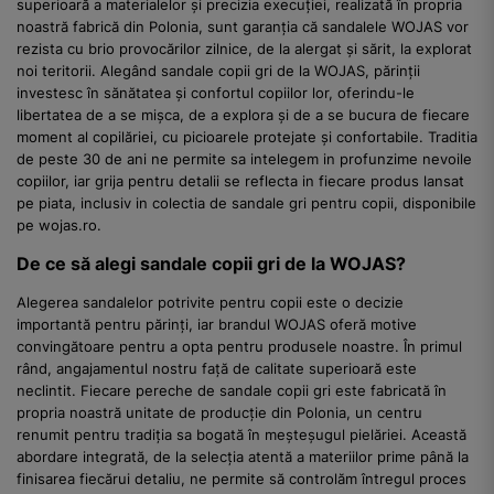
superioară a materialelor și precizia execuției, realizată în propria
noastră fabrică din Polonia, sunt garanția că sandalele WOJAS vor
rezista cu brio provocărilor zilnice, de la alergat și sărit, la explorat
noi teritorii. Alegând sandale copii gri de la WOJAS, părinții
investesc în sănătatea și confortul copiilor lor, oferindu-le
libertatea de a se mișca, de a explora și de a se bucura de fiecare
moment al copilăriei, cu picioarele protejate și confortabile. Traditia
de peste 30 de ani ne permite sa intelegem in profunzime nevoile
copiilor, iar grija pentru detalii se reflecta in fiecare produs lansat
pe piata, inclusiv in colectia de sandale gri pentru copii, disponibile
pe wojas.ro.
De ce să alegi sandale copii gri de la WOJAS?
Alegerea sandalelor potrivite pentru copii este o decizie
importantă pentru părinți, iar brandul WOJAS oferă motive
convingătoare pentru a opta pentru produsele noastre. În primul
rând, angajamentul nostru față de calitate superioară este
neclintit. Fiecare pereche de sandale copii gri este fabricată în
propria noastră unitate de producție din Polonia, un centru
renumit pentru tradiția sa bogată în meșteșugul pielăriei. Această
abordare integrată, de la selecția atentă a materiilor prime până la
finisarea fiecărui detaliu, ne permite să controlăm întregul proces