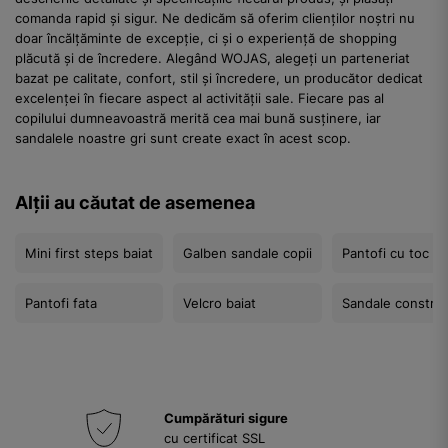
comanda rapid și sigur. Ne dedicăm să oferim clienților noștri nu
doar încălțăminte de excepție, ci și o experiență de shopping
plăcută și de încredere. Alegând WOJAS, alegeți un parteneriat
bazat pe calitate, confort, stil și încredere, un producător dedicat
excelenței în fiecare aspect al activității sale. Fiecare pas al
copilului dumneavoastră merită cea mai bună susținere, iar
sandalele noastre gri sunt create exact în acest scop.
Alții au căutat de asemenea
Mini first steps baiat
Galben sandale copii
Pantofi cu toc fa
Pantofi fata
Velcro baiat
Sandale construi
Cumpărături sigure
cu certificat SSL