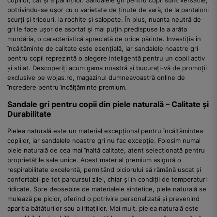
copiilor, cât și a părinților. Sandalele gri pentru copii sunt versatile,
potrivindu-se ușor cu o varietate de ținute de vară, de la pantaloni
scurți și tricouri, la rochițe și salopete. În plus, nuanța neutră de
gri le face ușor de asortat și mai puțin predispuse la a arăta
murdăria, o caracteristică apreciată de orice părinte. Investiția în
încălțăminte de calitate este esențială, iar sandalele noastre gri
pentru copii reprezintă o alegere inteligentă pentru un copil activ
și stilat. Descoperiți acum gama noastră și bucurați-vă de promoții
exclusive pe wojas.ro, magazinul dumneavoastră online de
încredere pentru încălțăminte premium.
Sandale gri pentru copii din piele naturală – Calitate și
Durabilitate
Pielea naturală este un material excepțional pentru încălțămintea
copiilor, iar sandalele noastre gri nu fac excepție. Folosim numai
piele naturală de cea mai înaltă calitate, atent selecționată pentru
proprietățile sale unice. Acest material premium asigură o
respirabilitate excelentă, permițând piciorului să rămână uscat și
confortabil pe tot parcursul zilei, chiar și în condiții de temperaturi
ridicate. Spre deosebire de materialele sintetice, piele naturală se
mulează pe picior, oferind o potrivire personalizată și prevenind
apariția bătăturilor sau a iritațiilor. Mai mult, pielea naturală este