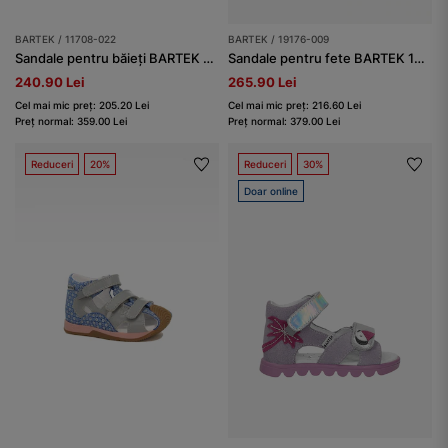
BARTEK / 11708-022
BARTEK / 19176-009
Sandale pentru băieți BARTEK 11708-022, gri-auriu
Sandale pentru fete BARTEK 19176-009, gri-portocaliu
240.90 Lei
265.90 Lei
Cel mai mic preț: 205.20 Lei
Cel mai mic preț: 216.60 Lei
Preț normal: 359.00 Lei
Preț normal: 379.00 Lei
Reduceri
20%
Reduceri
30%
Doar online