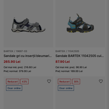
BARTEK / 19697-03
BARTEK / 11042505
Sandale gri cu inserții bleumarin BARTEK 19697-03
Sandale BARTEK 11042505 culoare gri-albastru și accente aurii
265.90 Lei
87.90 Lei
Cel mai mic preț: 216.60 Lei
Cel mai mic preț: 96.90 Lei
Preț normal: 379.00 Lei
Preț normal: 169.00 Lei
Reduceri
43%
Reduceri
30%
Doar online
Doar online