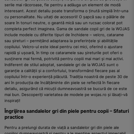
serile mai răcoroase, fie pentru a adăuga un element de modă
interesant. Acest detaliu poate transforma o ținută simplă într-una
cu personalitate. Nu uitați de accesorii! O șapcă sau o pălărie de
soare în tonuri neutre, o geantă mică sau un rucsac colorat pot
completa perfect imaginea. Gama de sandale copii gri de la WOJAS
include modele cu diferite tipuri de închidere – velcro, catarame
sau șireturi – permițând adaptarea la preferințele și abilitățile
copilului. Velcro-ul este ideal pentru cei mici, oferind o ajustare
rapidă și ușoară, în timp ce cataramele sau șireturile pot oferi o
susținere mai fermă, potrivită pentru copiii mai mari și mai activi.
Indiferent de stilul adoptat, sandalele gri de la WOJAS sunt o
garanție a calității și a confortului, transformând fiecare pas al
copilului într-o experiență plăcută. Tradiția noastră de peste 30 de
ani în producția de încălțăminte din piele se reflectă în fiecare
detaliu, asigurând că micuții dumneavoastră se bucură de ce este
mai bun. Descoperiți varietatea de modele pe wojas.ro și lăsați-vă
inspirați!
Îngrijirea sandalelor gri din piele pentru copii – Sfaturi
practice
Pentru a prelungi durata de viață a sandalelor gri din piele ale
copiilor dumneavoastră și pentru a le menține aspectul impecabil,