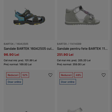
BARTEK / 16042505
BARTEK / 11414009
Sandale BARTEK 16042505 culoare gri-albastru și accente galbene
Sandale pentru fete BARTEK 11414009, gri
96.90 Lei
251.90 Lei
Cel mai mic preț: 101.99 Lei
Cel mai mic preț: 205.20 Lei
Preț normal: 169.00 Lei
Preț normal: 359.00 Lei
Reduceri
52%
Reduceri
48%
Doar online
Doar online