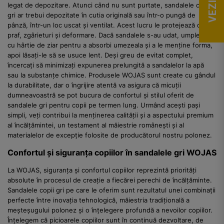
legat de depozitare. Atunci când nu sunt purtate, sandalele copii
gri ar trebui depozitate în cutia originală sau într-o pungă de
pânză, într-un loc uscat și ventilat. Acest lucru le protejează de
praf, zgârieturi și deformare. Dacă sandalele s-au udat, umpleți-le
cu hârtie de ziar pentru a absorbi umezeala și a le menține forma,
apoi lăsați-le să se usuce lent. Deși greu de evitat complet,
încercați să minimizați expunerea prelungită a sandalelor la apă
sau la substanțe chimice. Produsele WOJAS sunt create cu gândul
la durabilitate, dar o îngrijire atentă va asigura că micuții
dumneavoastră se pot bucura de confortul și stilul oferit de
sandalele gri pentru copii pe termen lung. Urmând acești pași
simpli, veți contribui la menținerea calității și a aspectului premium
al încălțămintei, un testament al măiestrie românești și al
materialelor de excepție folosite de producătorul nostru polonez.
Confortul și siguranța copiilor în sandalele gri WOJAS
La WOJAS, siguranța și confortul copiilor reprezintă priorități
absolute în procesul de creație a fiecărei perechi de încălțăminte.
Sandalele copii gri pe care le oferim sunt rezultatul unei combinații
perfecte între inovația tehnologică, măiestria tradițională a
meșteșugului polonez și o înțelegere profundă a nevoilor copiilor.
Înțelegem că picioarele copiilor sunt în continuă dezvoltare, de