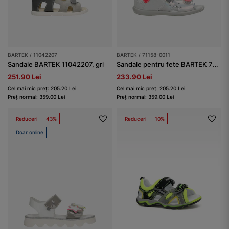
BARTEK / 11042207
BARTEK / 71158-0011
Sandale BARTEK 11042207, gri
Sandale pentru fete BARTEK 71158-0011, gri-roz
251.90 Lei
233.90 Lei
Cel mai mic preț: 205.20 Lei
Cel mai mic preț: 205.20 Lei
Preț normal: 359.00 Lei
Preț normal: 359.00 Lei
Reduceri
43%
Reduceri
10%
Doar online