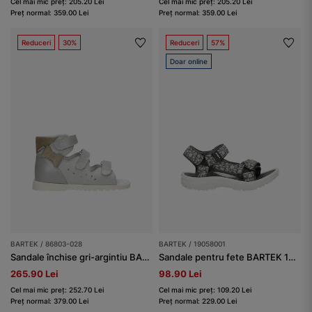
Cel mai mic preț: 205.20 Lei
Cel mai mic preț: 205.20 Lei
Preț normal: 359.00 Lei
Preț normal: 359.00 Lei
Reduceri
30%
Reduceri
57%
Doar online
BARTEK / 86803-028
BARTEK / 19058001
Sandale închise gri-argintiu BARTEK 86803-028
Sandale pentru fete BARTEK 19058001,negru-gri
265.90 Lei
98.90 Lei
Cel mai mic preț: 252.70 Lei
Cel mai mic preț: 109.20 Lei
Preț normal: 379.00 Lei
Preț normal: 229.00 Lei