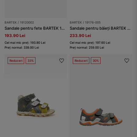
BARTEK / 19120002
BARTEK / 19176-005
Sandale pentru fete BARTEK 19120002, gri-alb
Sandale pentru băieți BARTEK 19176-005, negru-gri
193.90 Lei
233.90 Lei
Cel mai mic preț: 193.80 Lei
Cel mai mic preț: 197.60 Lei
Preț normal: 339.00 Lei
Preț normal: 259.00 Lei
Reduceri
33%
Reduceri
30%