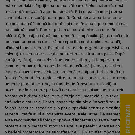
este esențială o îngrijire corespunzătoare. Pielea naturală, deși
rezistentă, necesită atenție specială. Primul pas în întreținerea
sandalelor este curățarea regulată. După fiecare purtare, este
recomandat să îndepărtați praful și murdăria cu o perie moale sau
cu o cârpă uscată. Pentru pete mai persistente sau murdărie
adâncită, folosiți o cârpă ușor umedă, cu apă călduță, și, dacă este
necesar, un produs de curățare specific pentru piele naturală,
blând și hipoalergenic. Evitați utilizarea detergenților agresivi sau a
solvenților, deoarece aceștia pot deteriora structura pielii. După
curățare, lăsați sandalele să se usuce natural, la temperatura
camerei, departe de surse directe de căldură (soare, calorifer)
care pot usca excesiv pielea, provocând crăpături. Niciodată nu
folosiți foehnul. Protecția pielii este un alt aspect crucial. Aplicați
periodic (o dată pe lună, în funcție de frecvența utilizării) un
produs de întreținere pe bază de ceară sau balsam pentru piele.
Acesta va hidrata pielea, o va proteja de umezeală și va reda
strălucirea naturală. Pentru sandalele din piele întoarsă sau năbuc,
VEZI RECENZII
folosiți produse specifice și o perie specială pentru a menține
aspectul catifelat și a îndepărta eventualele urme. De asemenea,
este recomandat să folosiți spray-uri impermeabilizante pentru
protecție suplimentară împotriva apei și a petelor. Acestea creează
o barieră protectoare pe suprafața pielii. Un alt sfat important este