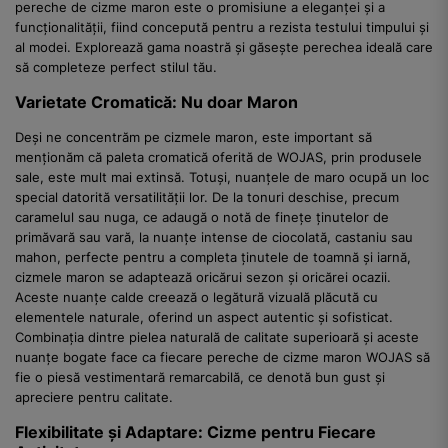
pereche de cizme maron este o promisiune a eleganței și a
funcționalității, fiind concepută pentru a rezista testului timpului și
al modei. Explorează gama noastră și găsește perechea ideală care
să completeze perfect stilul tău.
Varietate Cromatică: Nu doar Maron
Deși ne concentrăm pe cizmele maron, este important să
menționăm că paleta cromatică oferită de WOJAS, prin produsele
sale, este mult mai extinsă. Totuși, nuanțele de maro ocupă un loc
special datorită versatilității lor. De la tonuri deschise, precum
caramelul sau nuga, ce adaugă o notă de finețe ținutelor de
primăvară sau vară, la nuanțe intense de ciocolată, castaniu sau
mahon, perfecte pentru a completa ținutele de toamnă și iarnă,
cizmele maron se adaptează oricărui sezon și oricărei ocazii.
Aceste nuanțe calde creează o legătură vizuală plăcută cu
elementele naturale, oferind un aspect autentic și sofisticat.
Combinația dintre pielea naturală de calitate superioară și aceste
nuanțe bogate face ca fiecare pereche de cizme maron WOJAS să
fie o piesă vestimentară remarcabilă, ce denotă bun gust și
apreciere pentru calitate.
Flexibilitate și Adaptare: Cizme pentru Fiecare