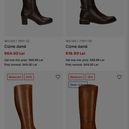
WOJAS / 7401-52
WOJAS / 71011-52
Cizme damă
Cizme damă
664.90 Lei
616.90 Lei
Cel mai mic preț: 569.99 Lei
Cel mai mic preț: 569.99 Lei
Preț normal: 949.00 Lei
Preț normal: 949.00 Lei
Reduceri
45%
Reduceri
35%
Doar online