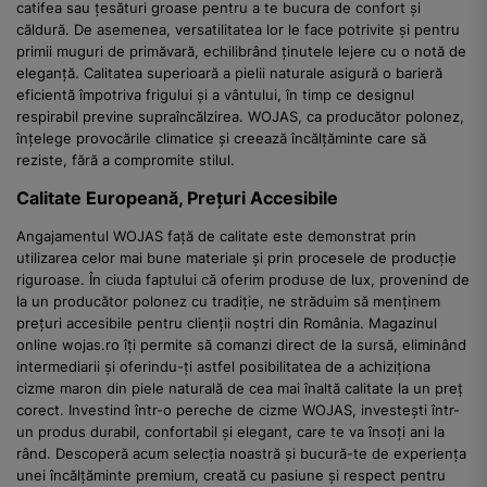
catifea sau țesături groase pentru a te bucura de confort și
căldură. De asemenea, versatilitatea lor le face potrivite și pentru
primii muguri de primăvară, echilibrând ținutele lejere cu o notă de
eleganță. Calitatea superioară a pielii naturale asigură o barieră
eficientă împotriva frigului și a vântului, în timp ce designul
respirabil previne supraîncălzirea. WOJAS, ca producător polonez,
înțelege provocările climatice și creează încălțăminte care să
reziste, fără a compromite stilul.
Calitate Europeană, Prețuri Accesibile
Angajamentul WOJAS față de calitate este demonstrat prin
utilizarea celor mai bune materiale și prin procesele de producție
riguroase. În ciuda faptului că oferim produse de lux, provenind de
la un producător polonez cu tradiție, ne străduim să menținem
prețuri accesibile pentru clienții noștri din România. Magazinul
online wojas.ro îți permite să comanzi direct de la sursă, eliminând
intermediarii și oferindu-ți astfel posibilitatea de a achiziționa
cizme maron din piele naturală de cea mai înaltă calitate la un preț
corect. Investind într-o pereche de cizme WOJAS, investești într-
un produs durabil, confortabil și elegant, care te va însoți ani la
rând. Descoperă acum selecția noastră și bucură-te de experiența
unei încălțăminte premium, creată cu pasiune și respect pentru