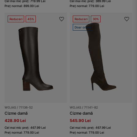
Cel mai mic preț: 719.99 Lei
Cel mai mic preț: 389.99 Lei
Preț normal: 899.00 Lei
Preț normal: 779.00 Lei
Reduceri
45%
Reduceri
30%
Doar online
WOJAS / 71136-52
WOJAS / 71141-82
Cizme damă
Cizme damă
428.90 Lei
545.90 Lei
Cel mai mic preț: 467.99 Lei
Cel mai mic preț: 467.99 Lei
Preț normal: 779.00 Lei
Preț normal: 779.00 Lei