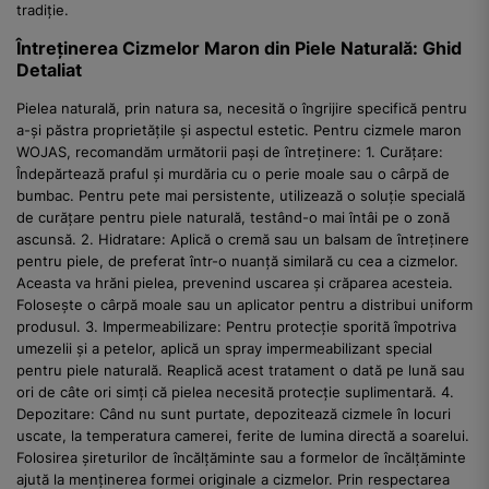
tradiție.
Întreținerea Cizmelor Maron din Piele Naturală: Ghid
Detaliat
Pielea naturală, prin natura sa, necesită o îngrijire specifică pentru
a-și păstra proprietățile și aspectul estetic. Pentru cizmele maron
WOJAS, recomandăm următorii pași de întreținere: 1. Curățare:
Îndepărtează praful și murdăria cu o perie moale sau o cârpă de
bumbac. Pentru pete mai persistente, utilizează o soluție specială
de curățare pentru piele naturală, testând-o mai întâi pe o zonă
ascunsă. 2. Hidratare: Aplică o cremă sau un balsam de întreținere
pentru piele, de preferat într-o nuanță similară cu cea a cizmelor.
Aceasta va hrăni pielea, prevenind uscarea și crăparea acesteia.
Folosește o cârpă moale sau un aplicator pentru a distribui uniform
produsul. 3. Impermeabilizare: Pentru protecție sporită împotriva
umezelii și a petelor, aplică un spray impermeabilizant special
pentru piele naturală. Reaplică acest tratament o dată pe lună sau
ori de câte ori simți că pielea necesită protecție suplimentară. 4.
Depozitare: Când nu sunt purtate, depozitează cizmele în locuri
uscate, la temperatura camerei, ferite de lumina directă a soarelui.
Folosirea șireturilor de încălțăminte sau a formelor de încălțăminte
ajută la menținerea formei originale a cizmelor. Prin respectarea