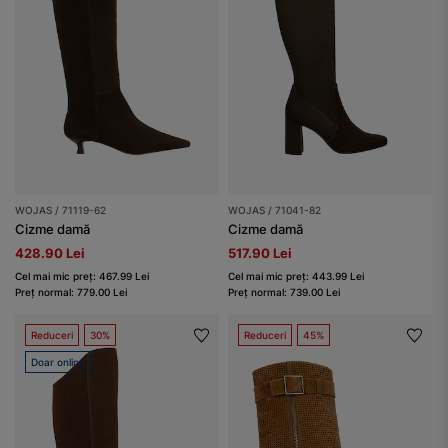
WOJAS / 71119-62
WOJAS / 71041-82
Cizme damă
Cizme damă
428.90 Lei
517.90 Lei
Cel mai mic preț: 467.99 Lei
Cel mai mic preț: 443.99 Lei
Preț normal: 779.00 Lei
Preț normal: 739.00 Lei
Reduceri
30%
Reduceri
45%
Doar online