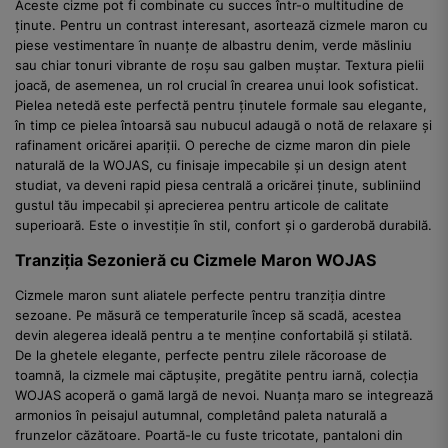
Aceste cizme pot fi combinate cu succes într-o multitudine de
ținute. Pentru un contrast interesant, asortează cizmele maron cu
piese vestimentare în nuanțe de albastru denim, verde măsliniu
sau chiar tonuri vibrante de roșu sau galben muștar. Textura pielii
joacă, de asemenea, un rol crucial în crearea unui look sofisticat.
Pielea netedă este perfectă pentru ținutele formale sau elegante,
în timp ce pielea întoarsă sau nubucul adaugă o notă de relaxare și
rafinament oricărei apariții. O pereche de cizme maron din piele
naturală de la WOJAS, cu finisaje impecabile și un design atent
studiat, va deveni rapid piesa centrală a oricărei ținute, subliniind
gustul tău impecabil și aprecierea pentru articole de calitate
superioară. Este o investiție în stil, confort și o garderobă durabilă.
Tranziția Sezonieră cu Cizmele Maron WOJAS
Cizmele maron sunt aliatele perfecte pentru tranziția dintre
sezoane. Pe măsură ce temperaturile încep să scadă, acestea
devin alegerea ideală pentru a te menține confortabilă și stilată.
De la ghetele elegante, perfecte pentru zilele răcoroase de
toamnă, la cizmele mai căptușite, pregătite pentru iarnă, colecția
WOJAS acoperă o gamă largă de nevoi. Nuanța maro se integrează
armonios în peisajul autumnal, completând paleta naturală a
frunzelor căzătoare. Poartă-le cu fuste tricotate, pantaloni din