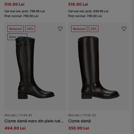
519.90 Lei
519.90 Lei
Cel mai mic preț: 799.00 Lei
Cel mai mic preț: 639.99 Lei
Preț normal: 799.00 Lei
Preț normal: 799.00 Lei
Reduceri
45%
Reduceri
55%
Doar online
WOJAS / 71145-81
WOJAS / 71132-52
Cizme damă maro din piele naturală netedă și material textil
Cizme damă
494.90 Lei
350.90 Lei