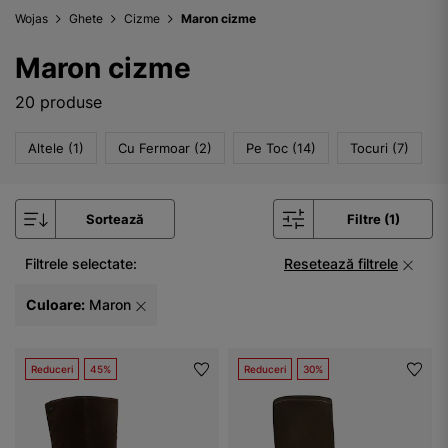
Wojas
Ghete
Cizme
Maron cizme
Maron cizme
20 produse
Altele (1)
Cu Fermoar (2)
Pe Toc (14)
Tocuri (7)
Sortează
Filtre (1)
Filtrele selectate:
Resetează filtrele
Culoare:
Maron
Reduceri
45%
Reduceri
30%