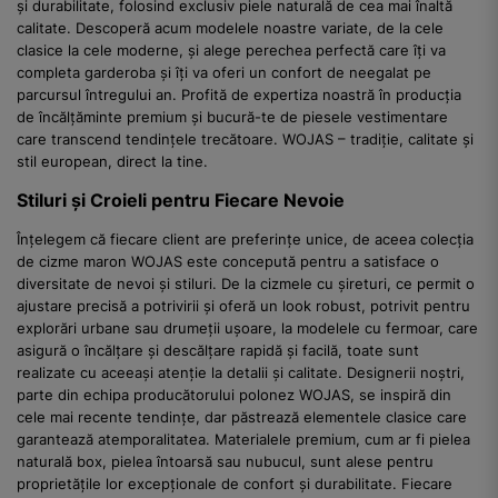
și durabilitate, folosind exclusiv piele naturală de cea mai înaltă
calitate. Descoperă acum modelele noastre variate, de la cele
clasice la cele moderne, și alege perechea perfectă care îți va
completa garderoba și îți va oferi un confort de neegalat pe
parcursul întregului an. Profită de expertiza noastră în producția
de încălțăminte premium și bucură-te de piesele vestimentare
care transcend tendințele trecătoare. WOJAS – tradiție, calitate și
stil european, direct la tine.
Stiluri și Croieli pentru Fiecare Nevoie
Înțelegem că fiecare client are preferințe unice, de aceea colecția
de cizme maron WOJAS este concepută pentru a satisface o
diversitate de nevoi și stiluri. De la cizmele cu șireturi, ce permit o
ajustare precisă a potrivirii și oferă un look robust, potrivit pentru
explorări urbane sau drumeții ușoare, la modelele cu fermoar, care
asigură o încălțare și descălțare rapidă și facilă, toate sunt
realizate cu aceeași atenție la detalii și calitate. Designerii noștri,
parte din echipa producătorului polonez WOJAS, se inspiră din
cele mai recente tendințe, dar păstrează elementele clasice care
garantează atemporalitatea. Materialele premium, cum ar fi pielea
naturală box, pielea întoarsă sau nubucul, sunt alese pentru
proprietățile lor excepționale de confort și durabilitate. Fiecare