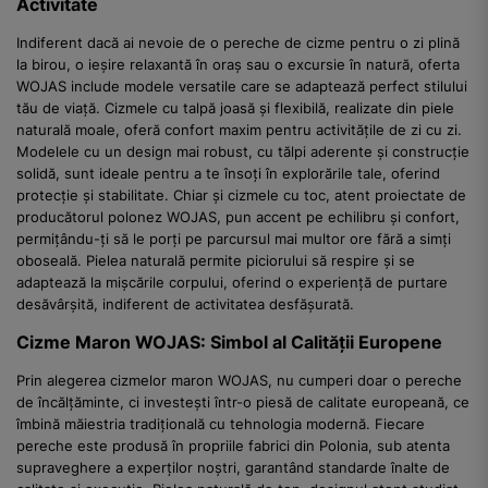
Activitate
Indiferent dacă ai nevoie de o pereche de cizme pentru o zi plină
la birou, o ieșire relaxantă în oraș sau o excursie în natură, oferta
WOJAS include modele versatile care se adaptează perfect stilului
tău de viață. Cizmele cu talpă joasă și flexibilă, realizate din piele
naturală moale, oferă confort maxim pentru activitățile de zi cu zi.
Modelele cu un design mai robust, cu tălpi aderente și construcție
solidă, sunt ideale pentru a te însoți în explorările tale, oferind
protecție și stabilitate. Chiar și cizmele cu toc, atent proiectate de
producătorul polonez WOJAS, pun accent pe echilibru și confort,
permițându-ți să le porți pe parcursul mai multor ore fără a simți
oboseală. Pielea naturală permite piciorului să respire și se
adaptează la mișcările corpului, oferind o experiență de purtare
desăvârșită, indiferent de activitatea desfășurată.
Cizme Maron WOJAS: Simbol al Calității Europene
Prin alegerea cizmelor maron WOJAS, nu cumperi doar o pereche
de încălțăminte, ci investești într-o piesă de calitate europeană, ce
îmbină măiestria tradițională cu tehnologia modernă. Fiecare
pereche este produsă în propriile fabrici din Polonia, sub atenta
supraveghere a experților noștri, garantând standarde înalte de