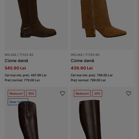
WOJAS / 71123-62
WOJAS / 71153-63
Cizme damă
Cizme damă
545.90 Lei
439.90 Lei
Cel mai mic preț: 467.99 Lei
Cel mai mic preț: 799.00 Lei
Preț normal: 779.00 Lei
Preț normal: 799.00 Lei
Reduceri
30%
Reduceri
35%
Doar online