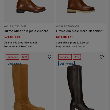
WOJAS / 71015-52
WOJAS / 71064-53
Cizme oficer din piele culoare maro
Cizme din piele maro-deschis tip oficer
521.90 Lei
681.90 Lei
Cel mai mic preț: 569.90 Lei
Cel mai mic preț: 629.99 Lei
Preț normal: 949.00 Lei
Preț normal: 1049.00 Lei
Reduceri
35%
Reduceri
35%
Doar online
Doar online