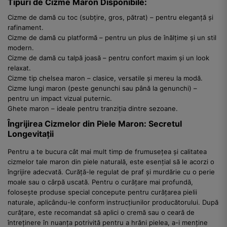
Tipuri de Cizme Maron Disponibile:
Cizme de damă cu toc (subțire, gros, pătrat) – pentru eleganță și
rafinament.
Cizme de damă cu platformă – pentru un plus de înălțime și un stil
modern.
Cizme de damă cu talpă joasă – pentru confort maxim și un look
relaxat.
Cizme tip chelsea maron – clasice, versatile și mereu la modă.
Cizme lungi maron (peste genunchi sau până la genunchi) –
pentru un impact vizual puternic.
Ghete maron – ideale pentru tranziția dintre sezoane.
Îngrijirea Cizmelor din Piele Maron: Secretul
Longevitații
Pentru a te bucura cât mai mult timp de frumusețea și calitatea
cizmelor tale maron din piele naturală, este esențial să le acorzi o
îngrijire adecvată. Curăță-le regulat de praf și murdărie cu o perie
moale sau o cârpă uscată. Pentru o curățare mai profundă,
folosește produse special concepute pentru curățarea pielii
naturale, aplicându-le conform instrucțiunilor producătorului. După
curățare, este recomandat să aplici o cremă sau o ceară de
întreținere în nuanța potrivită pentru a hrăni pielea, a-i menține