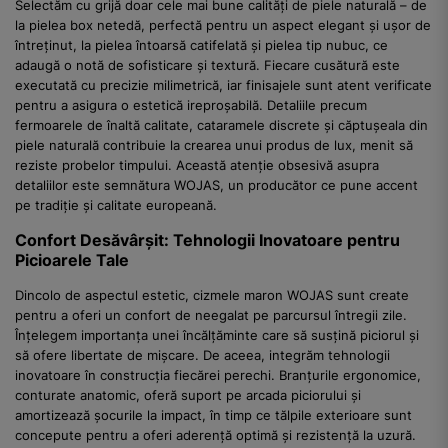
Selectăm cu grijă doar cele mai bune calități de piele naturală – de
la pielea box netedă, perfectă pentru un aspect elegant și ușor de
întreținut, la pielea întoarsă catifelată și pielea tip nubuc, ce
adaugă o notă de sofisticare și textură. Fiecare cusătură este
executată cu precizie milimetrică, iar finisajele sunt atent verificate
pentru a asigura o estetică ireproșabilă. Detaliile precum
fermoarele de înaltă calitate, cataramele discrete și căptușeala din
piele naturală contribuie la crearea unui produs de lux, menit să
reziste probelor timpului. Această atenție obsesivă asupra
detaliilor este semnătura WOJAS, un producător ce pune accent
pe tradiție și calitate europeană.
Confort Desăvârșit: Tehnologii Inovatoare pentru
Picioarele Tale
Dincolo de aspectul estetic, cizmele maron WOJAS sunt create
pentru a oferi un confort de neegalat pe parcursul întregii zile.
Înțelegem importanța unei încălțăminte care să susțină piciorul și
să ofere libertate de mișcare. De aceea, integrăm tehnologii
inovatoare în construcția fiecărei perechi. Branțurile ergonomice,
conturate anatomic, oferă suport pe arcada piciorului și
amortizează șocurile la impact, în timp ce tălpile exterioare sunt
concepute pentru a oferi aderență optimă și rezistență la uzură.