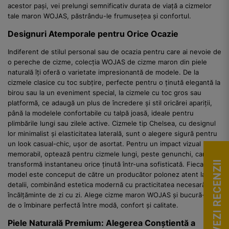
acestor pași, vei prelungi semnificativ durata de viață a cizmelor
tale maron WOJAS, păstrându-le frumusețea și confortul.
Designuri Atemporale pentru Orice Ocazie
Indiferent de stilul personal sau de ocazia pentru care ai nevoie de
o pereche de cizme, colecția WOJAS de cizme maron din piele
naturală îți oferă o varietate impresionantă de modele. De la
cizmele clasice cu toc subțire, perfecte pentru o ținută elegantă la
birou sau la un eveniment special, la cizmele cu toc gros sau
platformă, ce adaugă un plus de încredere și stil oricărei apariții,
până la modelele confortabile cu talpă joasă, ideale pentru
plimbările lungi sau zilele active. Cizmele tip Chelsea, cu designul
lor minimalist și elasticitatea laterală, sunt o alegere sigură pentru
un look casual-chic, ușor de asortat. Pentru un impact vizual
memorabil, optează pentru cizmele lungi, peste genunchi, care
VEZI RECENZII
transformă instantaneu orice ținută într-una sofisticată. Fiecare
model este conceput de către un producător polonez atent la
detalii, combinând estetica modernă cu practicitatea necesară unei
încălțăminte de zi cu zi. Alege cizme maron WOJAS și bucură-te
de o îmbinare perfectă între modă, confort și calitate.
Piele Naturală Premium: Alegerea Conștientă a