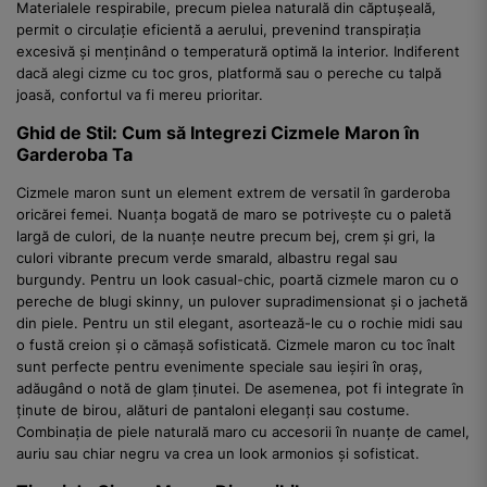
Materialele respirabile, precum pielea naturală din căptușeală,
permit o circulație eficientă a aerului, prevenind transpirația
excesivă și menținând o temperatură optimă la interior. Indiferent
dacă alegi cizme cu toc gros, platformă sau o pereche cu talpă
joasă, confortul va fi mereu prioritar.
Ghid de Stil: Cum să Integrezi Cizmele Maron în
Garderoba Ta
Cizmele maron sunt un element extrem de versatil în garderoba
oricărei femei. Nuanța bogată de maro se potrivește cu o paletă
largă de culori, de la nuanțe neutre precum bej, crem și gri, la
culori vibrante precum verde smarald, albastru regal sau
burgundy. Pentru un look casual-chic, poartă cizmele maron cu o
pereche de blugi skinny, un pulover supradimensionat și o jachetă
din piele. Pentru un stil elegant, asortează-le cu o rochie midi sau
o fustă creion și o cămașă sofisticată. Cizmele maron cu toc înalt
sunt perfecte pentru evenimente speciale sau ieșiri în oraș,
adăugând o notă de glam ținutei. De asemenea, pot fi integrate în
ținute de birou, alături de pantaloni eleganți sau costume.
Combinația de piele naturală maro cu accesorii în nuanțe de camel,
auriu sau chiar negru va crea un look armonios și sofisticat.