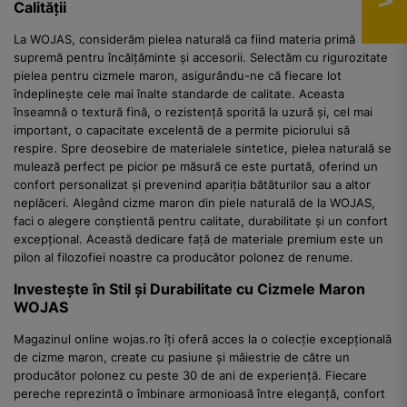
Calității
La WOJAS, considerăm pielea naturală ca fiind materia primă
supremă pentru încălțăminte și accesorii. Selectăm cu rigurozitate
pielea pentru cizmele maron, asigurându-ne că fiecare lot
îndeplinește cele mai înalte standarde de calitate. Aceasta
înseamnă o textură fină, o rezistență sporită la uzură și, cel mai
important, o capacitate excelentă de a permite piciorului să
respire. Spre deosebire de materialele sintetice, pielea naturală se
mulează perfect pe picior pe măsură ce este purtată, oferind un
confort personalizat și prevenind apariția bătăturilor sau a altor
neplăceri. Alegând cizme maron din piele naturală de la WOJAS,
faci o alegere conștientă pentru calitate, durabilitate și un confort
excepțional. Această dedicare față de materiale premium este un
pilon al filozofiei noastre ca producător polonez de renume.
Investește în Stil și Durabilitate cu Cizmele Maron
WOJAS
Magazinul online wojas.ro îți oferă acces la o colecție excepțională
de cizme maron, create cu pasiune și măiestrie de către un
producător polonez cu peste 30 de ani de experiență. Fiecare
pereche reprezintă o îmbinare armonioasă între eleganță, confort