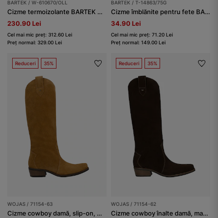
BARTEK / W-610670/OLL
BARTEK / T-14863/75G
Cizme termoizolante BARTEK W-610670/OLL, pentru fete, maro
Cizme îmblănite pentru fete BARTEK T-14863/75G,maro
230.90 Lei
34.90 Lei
Cel mai mic preț: 312.60 Lei
Cel mai mic preț: 71.20 Lei
Preț normal: 329.00 Lei
Preț normal: 149.00 Lei
Reduceri
35%
Reduceri
35%
WOJAS / 71154-63
WOJAS / 71154-62
Cizme cowboy damă, slip-on, maro deschis
Cizme cowboy înalte damă, maro închis