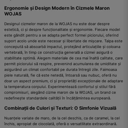
Ergonomie și Design Modern în Cizmele Maron
WOJAS
Designul cizmelor maron de la WOJAS nu este doar despre
estetică, ci și despre funcționalitate și ergonomie. Fiecare model
este gândit pentru a se adapta perfect formei piciorului, oferind
suport acolo unde este necesar și libertate de mișcare. Talpa este
concepută să absoarbă impactul, protejând articulațiile și coloana
vertebrală, în timp ce construcția generală a cizmei asigură o
stabilitate optimă. Alegem materiale de cea mai înaltă calitate, care
permit piciorului să respire, prevenind acumularea de umiditate și
asigurând un climat confortabil pe durata întregii zile. Faimoasa
piele naturală, fie că este netedă, întoarsă sau nubuc, oferă nu
doar un aspect premium, ci și proprietăți excepționale de adaptare
la temperatura corpului. Experimentează confortul și stilul fără
compromisuri, alegând cizme maron de la WOJAS, un brand ce
redefinește standardele calității în încălțămintea europeană.
Combinații de Culori și Texturi: O Simfonie Vizuală
Nuanțele variate de maro, de la cel deschis, ca de caramel, la cel
închis, apropiat de ciocolată, oferă o versatilitate extraordinară.