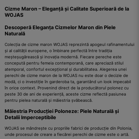
Cizme Maron – Eleganță și Calitate Superioară de la
WOJAS
Descoperă Eleganța Cizmelor Maron din Piele
Naturală
Colecția de cizme maron WOJAS reprezintă apogeul rafinamentului
și al calității europene, o îmbinare perfectă între tradiția
meșteșugărească și inovația modernă. Fiecare pereche este
concepută pentru femeia contemporană, care apreciază stilul
atemporal, confortul excepțional și durabilitatea. Alegerea unei
perechi de cizme maron de la WOJAS nu este doar o decizie de
modă, ci o investiție în garderoba ta, garantând un look impecabil
în orice context. Provenind direct de la producătorul polonez cu
peste 30 de ani de experiență, aceste cizme reflectă pasiunea
pentru pielea naturală și măiestria șvăbească.
Măiestria Producției Poloneze: Piele Naturală și
Detalii Imperceptibile
WOJAS se mândrește cu propriile fabrici de producție din Polonia,
unde procesul de creare a fiecărei perechi de cizme este o artă.