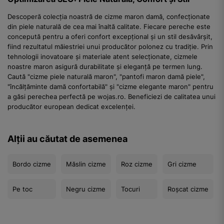
Descoperă colecția noastră de cizme maron damă, confecționate
din piele naturală de cea mai înaltă calitate. Fiecare pereche este
concepută pentru a oferi confort excepțional și un stil desăvârșit,
fiind rezultatul măiestriei unui producător polonez cu tradiție. Prin
tehnologii inovatoare și materiale atent selecționate, cizmele
noastre maron asigură durabilitate și eleganță pe termen lung.
Caută "cizme piele naturală maron", "pantofi maron damă piele",
"încălțăminte damă confortabilă" și "cizme elegante maron" pentru
a găsi perechea perfectă pe wojas.ro. Beneficiezi de calitatea unui
producător european dedicat excelenței.
Alții au căutat de asemenea
Bordo cizme
Măslin cizme
Roz cizme
Gri cizme
Pe toc
Negru cizme
Tocuri
Roșcat cizme