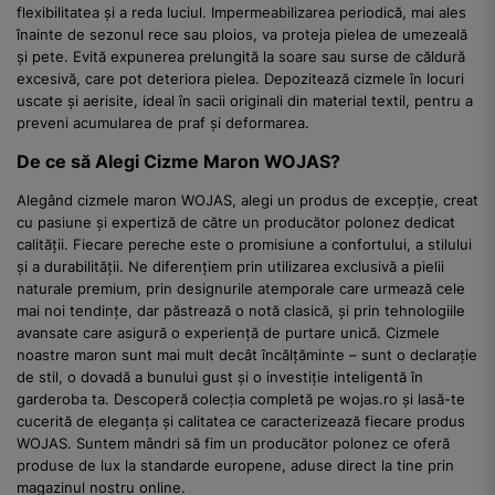
flexibilitatea și a reda luciul. Impermeabilizarea periodică, mai ales
înainte de sezonul rece sau ploios, va proteja pielea de umezeală
și pete. Evită expunerea prelungită la soare sau surse de căldură
excesivă, care pot deteriora pielea. Depozitează cizmele în locuri
uscate și aerisite, ideal în sacii originali din material textil, pentru a
preveni acumularea de praf și deformarea.
De ce să Alegi Cizme Maron WOJAS?
Alegând cizmele maron WOJAS, alegi un produs de excepție, creat
cu pasiune și expertiză de către un producător polonez dedicat
calității. Fiecare pereche este o promisiune a confortului, a stilului
și a durabilității. Ne diferențiem prin utilizarea exclusivă a pielii
naturale premium, prin designurile atemporale care urmează cele
mai noi tendințe, dar păstrează o notă clasică, și prin tehnologiile
avansate care asigură o experiență de purtare unică. Cizmele
noastre maron sunt mai mult decât încălțăminte – sunt o declarație
de stil, o dovadă a bunului gust și o investiție inteligentă în
garderoba ta. Descoperă colecția completă pe wojas.ro și lasă-te
cucerită de eleganța și calitatea ce caracterizează fiecare produs
WOJAS. Suntem mândri să fim un producător polonez ce oferă
produse de lux la standarde europene, aduse direct la tine prin
magazinul nostru online.