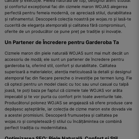
calitate și execuție. Pielea naturală de top, designul atent studiat
și confortul excepțional fac din cizmele maron WOJAS alegerea
perfectă pentru femeia modernă, ce apreciază stilul, durabilitatea
și rafinamentul. Descoperă colecția noastră pe wojas.ro și lasă-te
cucerită de eleganța atemporală și calitatea fără compromisuri,
oferite de un producător ce pune preț pe tradiție și inovație.
Un Partener de Încredere pentru Garderoba Ta
Cizmele maron din piele naturală WOJAS sunt mai mult decât un
accesoriu de modă; ele sunt un partener de încredere pentru
garderoba ta, oferind stil, confort și durabilitate. Calitatea
superioară a materialelor, atenția meticuloasă la detalii și designul
atemporal fac din fiecare pereche o investiție pe termen lung. Fie
că optezi pentru un model clasic cu toc sau unul casual cu talpă
joasă, te poți baza pe faptul că cizmele tale WOJAS vor arăta
impecabil și te vor purta cu confort prin toate aventurile tale.
Producătorul polonez WOJAS se angajează să ofere produse care
depășesc așteptările, iar colecția de cizme maron este dovada vie
a acestei promisiuni. Descoperă frumusețea și calitatea pe
wojas.ro și completează-ți stilul cu încălțămintea ce combină
perfect tradiția cu modernitatea.
Optimizarea SEO: Piele Naturală, Confort și Stil