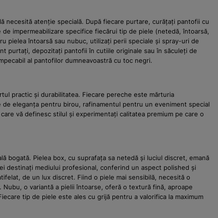
ă necesită atenție specială. După fiecare purtare, curățați pantofii cu
 de impermeabilizare specifice fiecărui tip de piele (netedă, întoarsă,
 pielea întoarsă sau nubuc, utilizați perii speciale și spray-uri de
purtați, depozitați pantofii în cutiile originale sau în săculeți de
impecabil al pantofilor dumneavoastră cu toc negri.
ul practic și durabilitatea. Fiecare pereche este mărturia
ie de eleganța pentru birou, rafinamentul pentru un eveniment special
 care vă definesc stilul și experimentați calitatea premium pe care o
zuală bogată. Pielea box, cu suprafața sa netedă și luciul discret, emană
cei destinați mediului profesional, conferind un aspect polished și
ifelat, de un lux discret. Fiind o piele mai sensibilă, necesită o
Nubu, o variantă a pielii întoarse, oferă o textură fină, aproape
Fiecare tip de piele este ales cu grijă pentru a valorifica la maximum