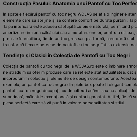
Construcția Pasului: Anatomia unui Pantof cu Toc Perfe
În spatele fiecărui pantof cu toc negru WOJAS se află o inginerie atent
elemente care să sprijine și să confere confort pe durata purtării. Talp
Talpa interioară este adesea căptușită cu piele naturală, permițând pi
amortizoare în zona călcâiului sau a metatarsienelor, pentru a disipa șo
precizie în echilibru, fie de un toc gros sau platformă, care oferă stabi
transformă fiecare pereche de pantofi cu toc negri într-o extensie nat
Tendințe și Clasici în Colecția de Pantofi cu Toc Negri
Colecția de pantofi cu toc negri de la WOJAS.ro este o îmbinare armoni
ne străduim să oferim produse care să reflecte atât actualitatea, cât și
incorporăm în colecție și elemente de design contemporane. Acestea po
exemplu, un pantof cu toc negru din piele box poate fi elegant complet
pantofii cu toc negri decupați, cu decolteuri adânci sau cu aplicații de
superioară, măiestrie excepțională și confort garantat. Astfel, fie că su
piesa perfectă care să vă pună în valoare personalitatea și stilul.