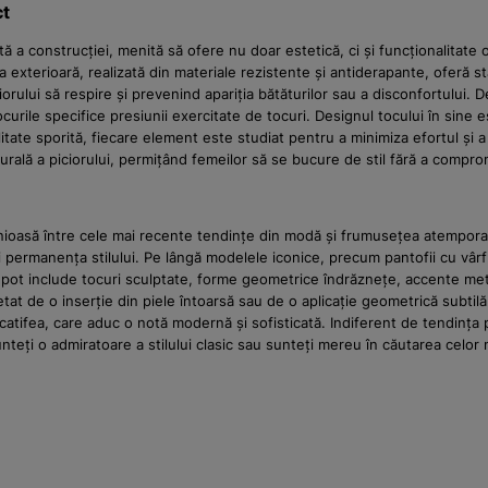
ct
ă a construcției, menită să ofere nu doar estetică, ci și funcționalitate 
a exterioară, realizată din materiale rezistente și antiderapante, oferă s
ciorului să respire și prevenind apariția bătăturilor sau a disconfortulu
curile specifice presiunii exercitate de tocuri. Designul tocului în sine 
litate sporită, fiecare element este studiat pentru a minimiza efortul și 
urală a piciorului, permițând femeilor să se bucure de stil fără a compr
oasă între cele mai recente tendințe din modă și frumusețea atemporală 
 permanența stilului. Pe lângă modelele iconice, precum pantofii cu vârf 
t include tocuri sculptate, forme geometrice îndrăznețe, accente metal
at de o inserție din piele întoarsă sau de o aplicație geometrică subtilă
 catifea, care aduc o notă modernă și sofisticată. Indiferent de tendința 
nteți o admiratoare a stilului clasic sau sunteți mereu în căutarea celor 