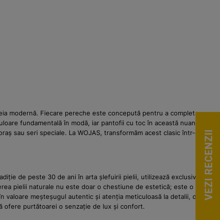
 femeia modernă. Fiecare pereche este concepută pentru a completa
culoare fundamentală în modă, iar pantofii cu toc în această nuanță
în oraș sau seri speciale. La WOJAS, transformăm acest clasic într-o
VEZI RECENZII
ie de peste 30 de ani în arta șlefuirii pielii, utilizează exclusiv piele
gerea pielii naturale nu este doar o chestiune de estetică; este o
 în valoare meșteșugul autentic și atenția meticuloasă la detalii, de la
 ofere purtătoarei o senzație de lux și confort.