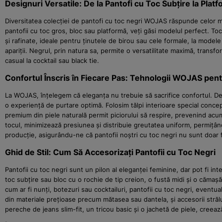
Designuri Versatile: De la Pantofi cu Toc Subțire la Plat
Diversitatea colecției de pantofi cu toc negri WOJAS răspunde celor mai v
pantofii cu toc gros, bloc sau platformă, veți găsi modelul perfect. Tocu
și rafinate, ideale pentru ținutele de birou sau cele formale, la mod
apariții. Negrul, prin natura sa, permite o versatilitate maximă, transf
casual la cocktail sau black tie.
Confortul Înscris în Fiecare Pas: Tehnologii WOJAS pen
La WOJAS, înțelegem că eleganța nu trebuie să sacrifice confortul. De
o experiență de purtare optimă. Folosim tălpi interioare special concepu
premium din piele naturală permit piciorului să respire, prevenind acum
tocul, minimizează presiunea și distribuie greutatea uniform, permițând
producție, asigurându-ne că pantofii noștri cu toc negri nu sunt doar fru
Ghid de Stil: Cum Să Accesorizați Pantofii cu Toc Negri
Pantofii cu toc negri sunt un pilon al eleganței feminine, dar pot fi in
toc subțire sau bloc cu o rochie de tip creion, o fustă midi și o căma
cum ar fi nunți, botezuri sau cocktailuri, pantofii cu toc negri, eventu
din materiale prețioase precum mătasea sau dantela, și accesorii străl
pereche de jeans slim-fit, un tricou basic și o jachetă de piele, creează