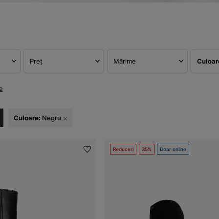
Preț
Mărime
Culoa
e
Culoare:
Negru
Reduceri
35%
Doar online