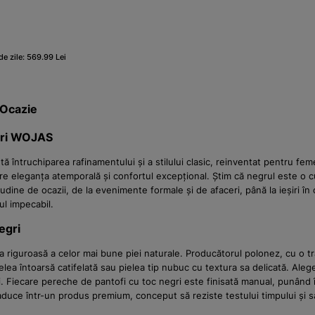
de zile: 569.99 Lei
 Ocazie
gri WOJAS
tă întruchiparea rafinamentului și a stilului clasic, reinventat pentru
tre eleganța atemporală și confortul excepțional. Știm că negrul este o 
itudine de ocazii, de la evenimente formale și de afaceri, până la ieșiri 
ul impecabil.
egri
iguroasă a celor mai bune piei naturale. Producătorul polonez, cu o tradiț
pielea întoarsă catifelată sau pielea tip nubuc cu textura sa delicată. Ale
iorului. Fiecare pereche de pantofi cu toc negri este finisată manual, punând
duce într-un produs premium, conceput să reziste testului timpului și să