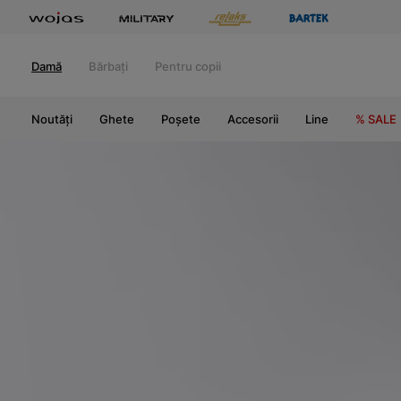
Damă
Bărbați
Pentru copii
Noutăți
Ghete
Poșete
Accesorii
Line
% SALE