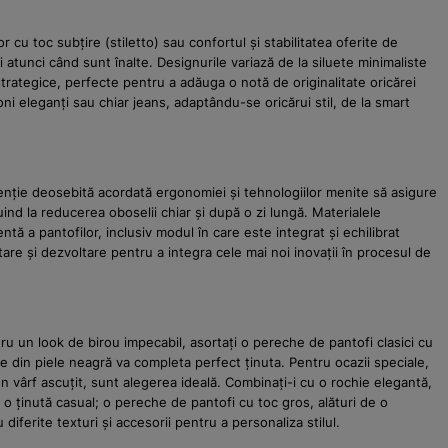
 cu toc subțire (stiletto) sau confortul și stabilitatea oferite de
i atunci când sunt înalte. Designurile variază de la siluete minimaliste
rategice, perfecte pentru a adăuga o notă de originalitate oricărei
oni eleganți sau chiar jeans, adaptându-se oricărui stil, de la smart
enție deosebită acordată ergonomiei și tehnologiilor menite să asigure
uind la reducerea oboselii chiar și după o zi lungă. Materialele
ă a pantofilor, inclusiv modul în care este integrat și echilibrat
are și dezvoltare pentru a integra cele mai noi inovații în procesul de
tru un look de birou impecabil, asortați o pereche de pantofi clasici cu
 din piele neagră va completa perfect ținuta. Pentru ocazii speciale,
un vârf ascuțit, sunt alegerea ideală. Combinați-i cu o rochie elegantă,
o ținută casual; o pereche de pantofi cu toc gros, alături de o
diferite texturi și accesorii pentru a personaliza stilul.