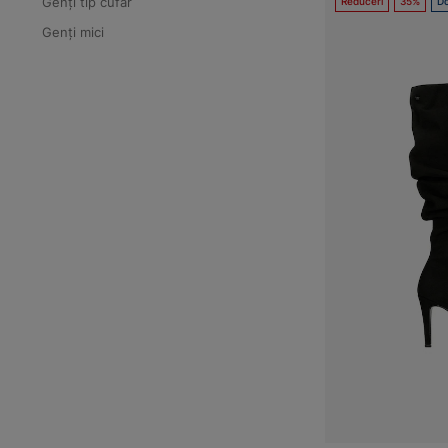
Genți tip cufăr
Reduceri
35%
Do
Genți mici