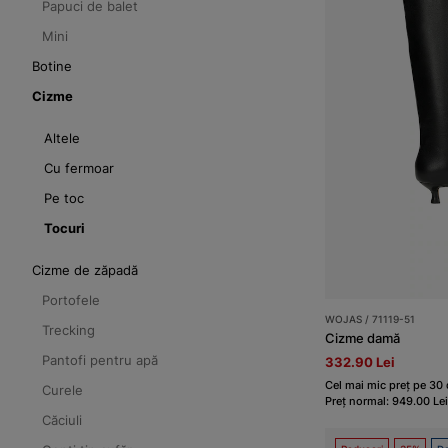
Papuci de balet
Mini
Botine
Cizme
Altele
Cu fermoar
Pe toc
Tocuri
Cizme de zăpadă
Portofele
WOJAS / 71119-51
Trecking
Cizme damă
Pantofi pentru apă
332.90 Lei
Cel mai mic preț pe 30 d
Curele
Preț normal: 949.00 Lei
Căciuli