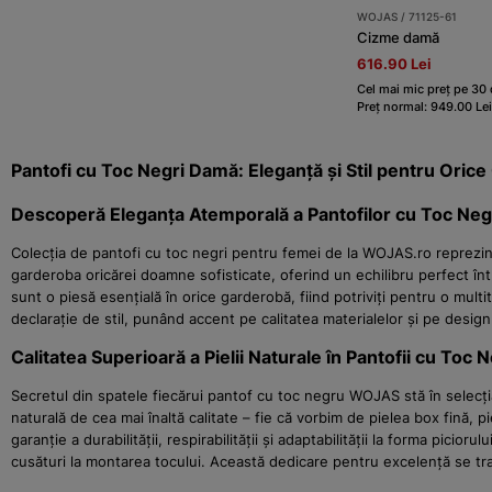
WOJAS / 71125-61
Cizme damă
616.90 Lei
Cel mai mic preț pe 30 
Preț normal: 949.00 Lei
Pantofi cu Toc Negri Damă: Eleganță și Stil pentru Orice
Descoperă Eleganța Atemporală a Pantofilor cu Toc Ne
Colecția de pantofi cu toc negri pentru femei de la WOJAS.ro reprezin
garderoba oricărei doamne sofisticate, oferind un echilibru perfect în
sunt o piesă esențială în orice garderobă, fiind potriviți pentru o mult
declarație de stil, punând accent pe calitatea materialelor și pe design
Calitatea Superioară a Pielii Naturale în Pantofii cu Toc N
Secretul din spatele fiecărui pantof cu toc negru WOJAS stă în selecția r
naturală de cea mai înaltă calitate – fie că vorbim de pielea box fină, 
garanție a durabilității, respirabilității și adaptabilității la forma pic
cusături la montarea tocului. Această dedicare pentru excelență se tra