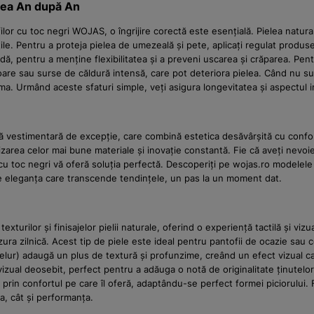
ețea An după An
lor cu toc negri WOJAS, o îngrijire corectă este esențială. Pielea natural
ile. Pentru a proteja pielea de umezeală și pete, aplicați regulat produse
, pentru a menține flexibilitatea și a preveni uscarea și crăparea. Pentru
oare sau surse de căldură intensă, care pot deteriora pielea. Când nu sunt 
rma. Urmând aceste sfaturi simple, veți asigura longevitatea și aspectul 
 vestimentară de excepție, care combină estetica desăvârșită cu confort
izarea celor mai bune materiale și inovație constantă. Fie că aveți nevo
i cu toc negri vă oferă soluția perfectă. Descoperiți pe wojas.ro modelele
 eleganța care transcende tendințele, un pas la un moment dat.
exturilor și finisajelor pielii naturale, oferind o experiență tactilă și vi
uzura zilnică. Acest tip de piele este ideal pentru pantofii de ocazie sau 
 velur) adaugă un plus de textură și profunzime, creând un efect vizual cat
ual deosebit, perfect pentru a adăuga o notă de originalitate ținutelor. 
i prin confortul pe care îl oferă, adaptându-se perfect formei piciorului. 
a, cât și performanța.