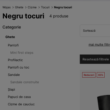
Wojas
Ghete
Cizme
Tocuri
Negru tocuri
Negru tocuri
4 produse
Categorie
Sortează
Ghete
mai multe filtr
Pantofi
Mini first steps
Resetează filtrele
Profilactic
Pantofi cu toc
Sandale
Reduceri
65%
Sandale construite
Șlapi
Papuci de casa
Cizme de cauciuc