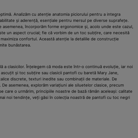
optimă. Analizăm cu atenție anatomia piciorului pentru a integra
tabilitate și aderență, esențiale pentru mersul pe diverse suprafețe.
i. De asemenea, încorporăm forme ergonomice și, acolo unde este cazul,
este un aspect crucial; fie că vorbim de un toc subțire, care necesită
a maximiza confortul. Această atenție la detaliile de construcție
omite bunăstarea.
a clasicilor. Înțelegem că moda este într-o continuă evoluție, iar noi
ascuțit și toc subțire sau clasicii pantofi cu baretă Mary Jane,
ice discrete, texturi inedite sau combinații de materiale. De
. De asemenea, explorăm variațiuni ale siluetelor clasice, precum
pe care o urmărim, principiile noastre de bază rămân aceleași: calitate
mai noi tendințe, veți găsi în colecția noastră de pantofi cu toc negri