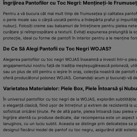
Îngrijirea Pantofilor cu Toc Negri: Mențineți-le Frumus
Pentru a vă bucura cât mai mult timp de frumusețea și calitatea pantofi
o perie moale sau o cârpă uscată pentru a îndepărta praful și impurităț
nubuc). Folosiți creme sau balsamuri de întreținere pentru pielea netedă
curățare și reîmprospătare a texturii. Evitați expunerea prelungită la s
protecție, ideal cu forme de pantofi în interior pentru a le menține fo
De Ce Să Alegi Pantofii cu Toc Negri WOJAS?
Alegerea pantofilor cu toc negri WOJAS înseamnă a investi într-o piesă
angajamentului nostru față de tradiția meșteșugărească poloneză, util
sau un plus de stil pentru o ieșire în oraș, colecția noastră de pantof
oferă producătorul polonez WOJAS. Comandați acum și bucurați-vă de
Varietatea Materialelor: Piele Box, Piele Întoarsă și Nubu
În universul pantofilor cu toc negri de la WOJAS, explorăm subtilitățile t
o eleganță clasică, fiind ușor de întreținut și extrem de rezistentă la 
sofisticat oricărei ținute. Pe de altă parte, pielea întoarsă (sau pielea
îngrijire atentă cu produse dedicate, dar recompensa este un aspect viz
lanuginos, cu un luciu subtil. Aceasta se distinge prin delicatețea sa ș
designul fiecărui model de pantof cu toc negru, asigurând atât estetic