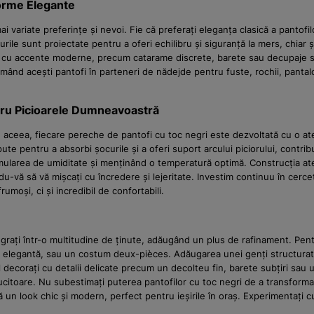
forme Elegante
ariate preferințe și nevoi. Fie că preferați eleganța clasică a pantofilor
rile sunt proiectate pentru a oferi echilibru și siguranță la mers, chiar ș
ele cu accente moderne, precum catarame discrete, barete sau decupaje st
ormând acești pantofi în parteneri de nădejde pentru fuste, rochii, pantal
tru Picioarele Dumneavoastră
 aceea, fiecare pereche de pantofi cu toc negri este dezvoltată cu o at
te pentru a absorbi șocurile și a oferi suport arcului piciorului, contrib
ularea de umiditate și menținând o temperatură optimă. Construcția atent
u-vă să vă mișcați cu încredere și lejeritate. Investim continuu în cercet
moși, ci și incredibil de confortabili.
tegrați într-o multitudine de ținute, adăugând un plus de rafinament. Pen
șă elegantă, sau un costum deux-pièces. Adăugarea unei genți structurate
al decorați cu detalii delicate precum un decolteu fin, barete subțiri sau 
ucitoare. Nu subestimați puterea pantofilor cu toc negri de a transforma 
 un look chic și modern, perfect pentru ieșirile în oraș. Experimentați cu 