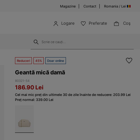
Magazine
Contact
Romania / Lei
Logare
Preferate
Coş
Reduceri
45%
Doar online
Geantă mică damă
80321-54
186.90
Lei
Cel mai mic preț din ultimele 30 de zile înainte de reducere:
203.99
Lei
Preț normal:
339.00
Lei