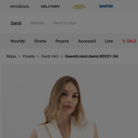
Damă
Bărbați
Pentru copii
Noutăți
Ghete
Poșete
Accesorii
Line
% SALE
Wojas
Posete
Genți mici
Geantă mică damă 80321-54