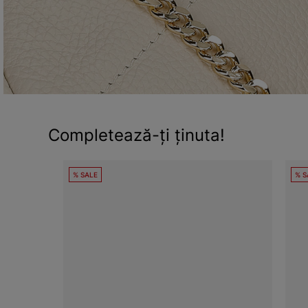
Completează-ți ținuta!
% SALE
% S