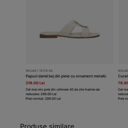
WOJAS / 74170-54
WOJAS
Papuci damă bej din piele cu ornament metalic
Curel
219.00 Lei
76.90
Cel mai mic preț din ultimele 30 de zile înainte de
Cel ma
reducere: 299.00 Lei
reduce
Preț normal: 299.00 Lei
Preț n
Produse similare