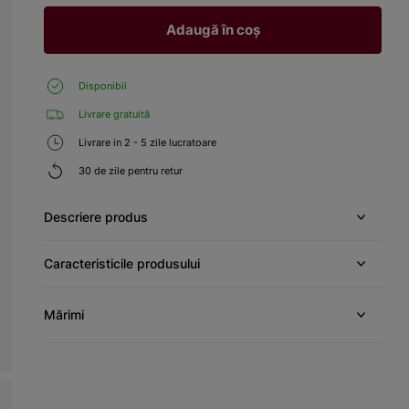
Adaugă în coș
Disponibil
Livrare gratuită
Livrare in 2 - 5 zile lucratoare
30 de zile pentru retur
Descriere produs
Caracteristicile produsului
Mărimi