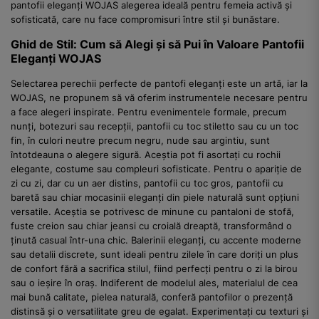
pantofii eleganți WOJAS alegerea ideală pentru femeia activă și
sofisticată, care nu face compromisuri între stil și bunăstare.
Ghid de Stil: Cum să Alegi și să Pui în Valoare Pantofii
Eleganți WOJAS
Selectarea perechii perfecte de pantofi eleganți este un artă, iar la
WOJAS, ne propunem să vă oferim instrumentele necesare pentru
a face alegeri inspirate. Pentru evenimentele formale, precum
nunți, botezuri sau recepții, pantofii cu toc stiletto sau cu un toc
fin, în culori neutre precum negru, nude sau argintiu, sunt
întotdeauna o alegere sigură. Aceștia pot fi asortați cu rochii
elegante, costume sau compleuri sofisticate. Pentru o apariție de
zi cu zi, dar cu un aer distins, pantofii cu toc gros, pantofii cu
baretă sau chiar mocasinii eleganți din piele naturală sunt opțiuni
versatile. Aceștia se potrivesc de minune cu pantaloni de stofă,
fuste creion sau chiar jeansi cu croială dreaptă, transformând o
ținută casual într-una chic. Balerinii eleganți, cu accente moderne
sau detalii discrete, sunt ideali pentru zilele în care doriți un plus
de confort fără a sacrifica stilul, fiind perfecți pentru o zi la birou
sau o ieșire în oraș. Indiferent de modelul ales, materialul de cea
mai bună calitate, pielea naturală, conferă pantofilor o prezență
distinsă și o versatilitate greu de egalat. Experimentați cu texturi și