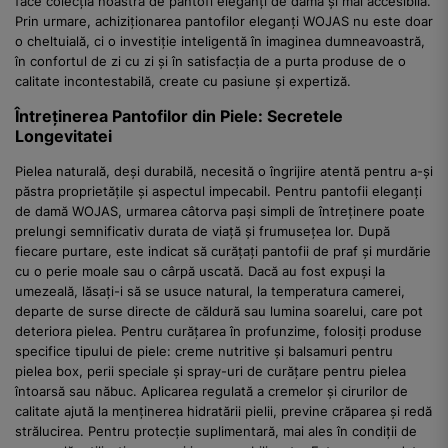
face colecția noastră de pantofi eleganți de damă și mai accesibilă.
Prin urmare, achiziționarea pantofilor eleganți WOJAS nu este doar
o cheltuială, ci o investiție inteligentă în imaginea dumneavoastră,
în confortul de zi cu zi și în satisfacția de a purta produse de o
calitate incontestabilă, create cu pasiune și expertiză.
Întreținerea Pantofilor din Piele: Secretele
Longevitatei
Pielea naturală, deși durabilă, necesită o îngrijire atentă pentru a-și
păstra proprietățile și aspectul impecabil. Pentru pantofii eleganți
de damă WOJAS, urmarea câtorva pași simpli de întreținere poate
prelungi semnificativ durata de viață și frumusețea lor. După
fiecare purtare, este indicat să curățați pantofii de praf și murdărie
cu o perie moale sau o cârpă uscată. Dacă au fost expuși la
umezeală, lăsați-i să se usuce natural, la temperatura camerei,
departe de surse directe de căldură sau lumina soarelui, care pot
deteriora pielea. Pentru curățarea în profunzime, folosiți produse
specifice tipului de piele: creme nutritive și balsamuri pentru
pielea box, perii speciale și spray-uri de curățare pentru pielea
întoarsă sau năbuc. Aplicarea regulată a cremelor și cirurilor de
calitate ajută la menținerea hidratării pielii, previne crăparea și redă
strălucirea. Pentru protecție suplimentară, mai ales în condiții de