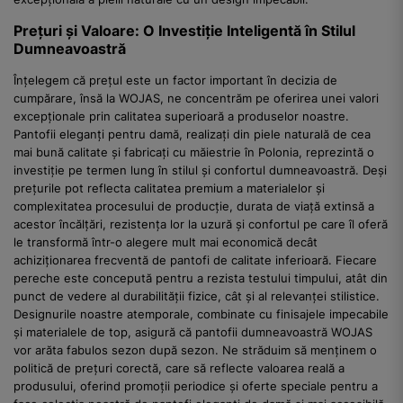
Prețuri și Valoare: O Investiție Inteligentă în Stilul
Dumneavoastră
Înțelegem că prețul este un factor important în decizia de
cumpărare, însă la WOJAS, ne concentrăm pe oferirea unei valori
excepționale prin calitatea superioară a produselor noastre.
Pantofii eleganți pentru damă, realizați din piele naturală de cea
mai bună calitate și fabricați cu măiestrie în Polonia, reprezintă o
investiție pe termen lung în stilul și confortul dumneavoastră. Deși
prețurile pot reflecta calitatea premium a materialelor și
complexitatea procesului de producție, durata de viață extinsă a
acestor încălțări, rezistența lor la uzură și confortul pe care îl oferă
le transformă într-o alegere mult mai economică decât
achiziționarea frecventă de pantofi de calitate inferioară. Fiecare
pereche este concepută pentru a rezista testului timpului, atât din
punct de vedere al durabilității fizice, cât și al relevanței stilistice.
Designurile noastre atemporale, combinate cu finisajele impecabile
și materialele de top, asigură că pantofii dumneavoastră WOJAS
vor arăta fabulos sezon după sezon. Ne străduim să menținem o
politică de prețuri corectă, care să reflecte valoarea reală a
produsului, oferind promoții periodice și oferte speciale pentru a