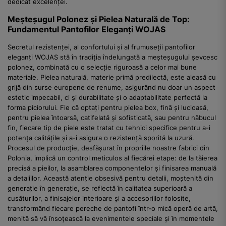
dedicat excelenței.
Meșteșugul Polonez și Pielea Naturală de Top:
Fundamentul Pantofilor Eleganți WOJAS
Secretul rezistenței, al confortului și al frumuseții pantofilor
eleganți WOJAS stă în tradiția îndelungată a meșteșugului șevcesc
polonez, combinată cu o selecție riguroasă a celor mai bune
materiale. Pielea naturală, materie primă predilectă, este aleasă cu
grijă din surse europene de renume, asigurând nu doar un aspect
estetic impecabil, ci și durabilitate și o adaptabilitate perfectă la
forma piciorului. Fie că optați pentru pielea box, fină și lucioasă,
pentru pielea întoarsă, catifelată și sofisticată, sau pentru năbucul
fin, fiecare tip de piele este tratat cu tehnici specifice pentru a-i
potența calitățile și a-i asigura o rezistență sporită la uzură.
Procesul de producție, desfășurat în propriile noastre fabrici din
Polonia, implică un control meticulos al fiecărei etape: de la tăierea
precisă a pieilor, la asamblarea componentelor și finisarea manuală
a detaliilor. Această atenție obsesivă pentru detalii, moștenită din
generație în generație, se reflectă în calitatea superioară a
cusăturilor, a finisajelor interioare și a accesoriilor folosite,
transformând fiecare pereche de pantofi într-o mică operă de artă,
menită să vă însoțească la evenimentele speciale și în momentele