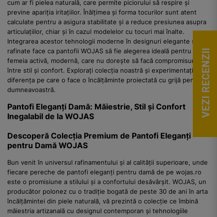
cum ar fi pielea naturală, care permite piciorului să respire și
previne apariția iritațiilor. Înălțimea și forma tocurilor sunt atent
calculate pentru a asigura stabilitate și a reduce presiunea asupra
articulațiilor, chiar și în cazul modelelor cu tocuri mai înalte.
Integrarea acestor tehnologii moderne în designuri elegante și
rafinate face ca pantofii WOJAS să fie alegerea ideală pentru
VEZI RECENZII
femeia activă, modernă, care nu dorește să facă compromisuri
între stil și confort. Explorați colecția noastră și experimentați
diferența pe care o face o încălțăminte proiectată cu grijă pentru
dumneavoastră.
Pantofi Eleganți Damă: Măiestrie, Stil și Confort
Inegalabil de la WOJAS
Descoperă Colecția Premium de Pantofi Eleganți
pentru Damă WOJAS
Bun venit în universul rafinamentului și al calității superioare, unde
fiecare pereche de pantofi eleganți pentru damă de pe wojas.ro
este o promisiune a stilului și a confortului desăvârșit. WOJAS, un
producător polonez cu o tradiție bogată de peste 30 de ani în arta
încălțămintei din piele naturală, vă prezintă o colecție ce îmbină
măiestria artizanală cu designul contemporan și tehnologiile