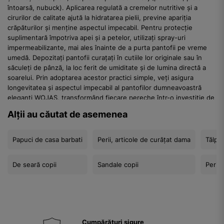
întoarsă, nubuck). Aplicarea regulată a cremelor nutritive și a
cirurilor de calitate ajută la hidratarea pielii, previne apariția
crăpăturilor și menține aspectul impecabil. Pentru protecție
suplimentară împotriva apei și a petelor, utilizați spray-uri
impermeabilizante, mai ales înainte de a purta pantofii pe vreme
umedă. Depozitați pantofii curațați în cutiile lor originale sau în
săculeți de pânză, la loc ferit de umiditate și de lumina directă a
soarelui. Prin adoptarea acestor practici simple, veți asigura
longevitatea și aspectul impecabil al pantofilor dumneavoastră
eleganți WOJAS, transformând fiecare pereche într-o investiție de
valoare.
Alții au căutat de asemenea
Calitatea Superioară a Pielii: Fundamentul Eleganței
Durabile
Papuci de casa barbati
Perii, articole de curățat dama
Tălpic
Alegerea pielii naturale pentru pantofii eleganți de damă nu este
doar o chestiune de estetică, ci reprezintă fundament
De seară copii
Sandale copii
Perii,
Cumpărături sigure