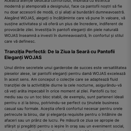
Această atenție dedicată confortului, îmbinată cu estetica
modernă și atemporală a designului, face ca pantofii noștri să fie
nu doar accesorii de modă, ci și aliați ai bunăstării dumneavoastră.
Alegând WOJAS, alegeți o încălțăminte care vă pune în valoare, vă
susține activitatea și vă oferă un plus de încredere, indiferent de
provocările zilei. Investiția în pantofi eleganți din piele naturală
WOJAS înseamnă a investi în dumneavoastră, în confortul și stilul
care vă definesc.
Tranziția Perfectă: De la Ziua la Seară cu Pantofii
Eleganți WOJAS
Unul dintre secretele unui garderobe de succes este versatilitatea
pieselor alese, iar pantofii eleganți pentru damă WOJAS excelează
în acest sens. Am conceput o colecție care se adaptează fluid
tranziției de la activitățile diurne la cele nocturne, asigurându-vă
că veți arăta impecabil în orice moment al zilei. Pantofii cu toc
mediu sau cu un toc bloc stabil, de exemplu, sunt parteneri ideali
pentru o zi la birou, potrivindu-se perfect cu ținutele business
casual sau formale. Aceștia oferă confortul necesar pentru orele
petrecute la birou, dar și eleganța requisite pentru o întâlnire de
afaceri sau un prânz de lucru. Pe măsură ce ziua se apropie de
sfârșit și pregătiți pentru o ieșire în oraș sau un eveniment social,