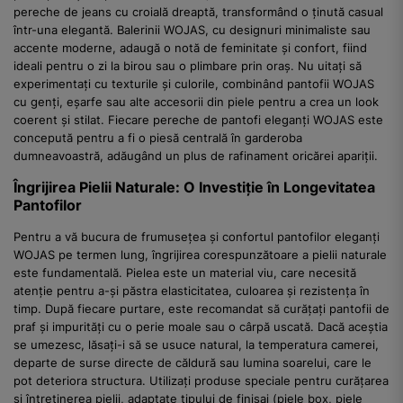
pereche de jeans cu croială dreaptă, transformând o ținută casual
într-una elegantă. Balerinii WOJAS, cu designuri minimaliste sau
accente moderne, adaugă o notă de feminitate și confort, fiind
ideali pentru o zi la birou sau o plimbare prin oraș. Nu uitați să
experimentați cu texturile și culorile, combinând pantofii WOJAS
cu genți, eșarfe sau alte accesorii din piele pentru a crea un look
coerent și stilat. Fiecare pereche de pantofi eleganți WOJAS este
concepută pentru a fi o piesă centrală în garderoba
dumneavoastră, adăugând un plus de rafinament oricărei apariții.
Îngrijirea Pielii Naturale: O Investiție în Longevitatea
Pantofilor
Pentru a vă bucura de frumusețea și confortul pantofilor eleganți
WOJAS pe termen lung, îngrijirea corespunzătoare a pielii naturale
este fundamentală. Pielea este un material viu, care necesită
atenție pentru a-și păstra elasticitatea, culoarea și rezistența în
timp. După fiecare purtare, este recomandat să curățați pantofii de
praf și impurități cu o perie moale sau o cârpă uscată. Dacă aceștia
se umezesc, lăsați-i să se usuce natural, la temperatura camerei,
departe de surse directe de căldură sau lumina soarelui, care le
pot deteriora structura. Utilizați produse speciale pentru curățarea
și întreținerea pielii, adaptate tipului de finisaj (piele box, piele