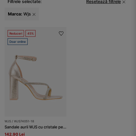
Filtrele selectate:
Resetează filtrele
Marca:
Wjs
Reduceri
45%
Doar online
WJS / WJS74051-18
Sandale aurii WJS cu cristale pe toc damă
142.90 Lei