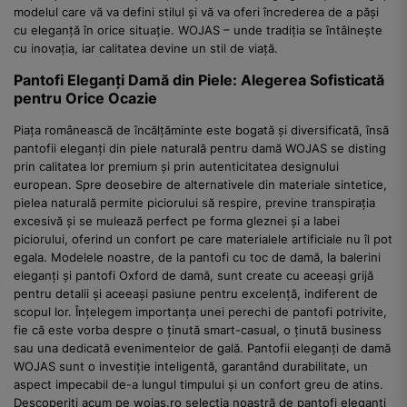
modelul care vă va defini stilul și vă va oferi încrederea de a păși
cu eleganță în orice situație. WOJAS – unde tradiția se întâlnește
cu inovația, iar calitatea devine un stil de viață.
Pantofi Eleganți Damă din Piele: Alegerea Sofisticată
pentru Orice Ocazie
Piața românească de încălțăminte este bogată și diversificată, însă
pantofii eleganți din piele naturală pentru damă WOJAS se disting
prin calitatea lor premium și prin autenticitatea designului
european. Spre deosebire de alternativele din materiale sintetice,
pielea naturală permite piciorului să respire, previne transpirația
excesivă și se mulează perfect pe forma gleznei și a labei
piciorului, oferind un confort pe care materialele artificiale nu îl pot
egala. Modelele noastre, de la pantofi cu toc de damă, la balerini
eleganți și pantofi Oxford de damă, sunt create cu aceeași grijă
pentru detalii și aceeași pasiune pentru excelență, indiferent de
scopul lor. Înțelegem importanța unei perechi de pantofi potrivite,
fie că este vorba despre o ținută smart-casual, o ținută business
sau una dedicată evenimentelor de gală. Pantofii eleganți de damă
WOJAS sunt o investiție inteligentă, garantând durabilitate, un
aspect impecabil de-a lungul timpului și un confort greu de atins.
Descoperiți acum pe wojas.ro selecția noastră de pantofi eleganți