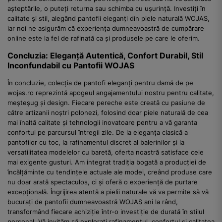
așteptările, o puteți returna sau schimba cu ușurință. Investiți în
calitate și stil, alegând pantofii eleganți din piele naturală WOJAS,
iar noi ne asigurăm că experiența dumneavoastră de cumpărare
online este la fel de rafinată ca și produsele pe care le oferim.
Concluzia: Eleganță Autentică, Confort Durabil, Stil
Inconfundabil cu Pantofii WOJAS
În concluzie, colecția de pantofi eleganți pentru damă de pe
wojas.ro reprezintă apogeul angajamentului nostru pentru calitate,
meșteșug și design. Fiecare pereche este creată cu pasiune de
către artizanii noștri polonezi, folosind doar piele naturală de cea
mai înaltă calitate și tehnologii inovatoare pentru a vă garanta
confortul pe parcursul întregii zile. De la eleganța clasică a
pantofilor cu toc, la rafinamentul discret al balerinilor și la
versatilitatea modelelor cu baretă, oferta noastră satisface cele
mai exigente gusturi. Am integrat tradiția bogată a producției de
încălțăminte cu tendințele actuale ale modei, creând produse care
nu doar arată spectaculos, ci și oferă o experiență de purtare
excepțională. Îngrijirea atentă a pielii naturale vă va permite să vă
bucurați de pantofii dumneavoastră WOJAS ani la rând,
transformând fiecare achiziție într-o investiție de durată în stilul
personal. Vă invităm să explorați rafinamentul, confortul și calitatea