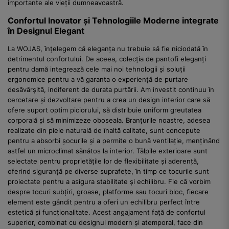
importante ale vieții dumneavoastră.
Confortul Inovator și Tehnologiile Moderne integrate
în Designul Elegant
La WOJAS, înțelegem că eleganța nu trebuie să fie niciodată în
detrimentul confortului. De aceea, colecția de pantofi eleganți
pentru damă integrează cele mai noi tehnologii și soluții
ergonomice pentru a vă garanta o experiență de purtare
desăvârșită, indiferent de durata purtării. Am investit continuu în
cercetare și dezvoltare pentru a crea un design interior care să
ofere suport optim piciorului, să distribuie uniform greutatea
corporală și să minimizeze oboseala. Branțurile noastre, adesea
realizate din piele naturală de înaltă calitate, sunt concepute
pentru a absorbi șocurile și a permite o bună ventilație, menținând
astfel un microclimat sănătos la interior. Tălpile exterioare sunt
selectate pentru proprietățile lor de flexibilitate și aderență,
oferind siguranță pe diverse suprafețe, în timp ce tocurile sunt
proiectate pentru a asigura stabilitate și echilibru. Fie că vorbim
despre tocuri subțiri, groase, platforme sau tocuri bloc, fiecare
element este gândit pentru a oferi un echilibru perfect între
estetică și funcționalitate. Acest angajament față de confortul
superior, combinat cu designul modern și atemporal, face din