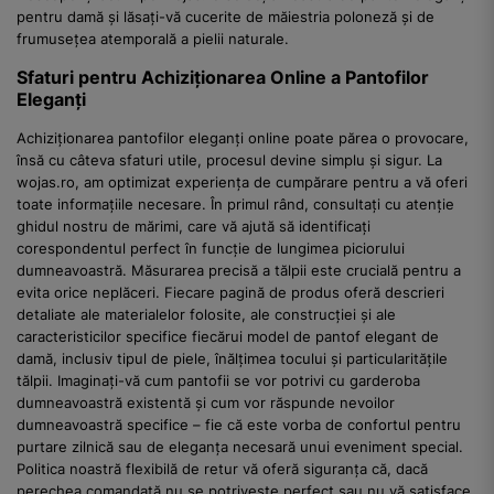
pentru damă și lăsați-vă cucerite de măiestria poloneză și de
frumusețea atemporală a pielii naturale.
Sfaturi pentru Achiziționarea Online a Pantofilor
Eleganți
Achiziționarea pantofilor eleganți online poate părea o provocare,
însă cu câteva sfaturi utile, procesul devine simplu și sigur. La
wojas.ro, am optimizat experiența de cumpărare pentru a vă oferi
toate informațiile necesare. În primul rând, consultați cu atenție
ghidul nostru de mărimi, care vă ajută să identificați
corespondentul perfect în funcție de lungimea piciorului
dumneavoastră. Măsurarea precisă a tălpii este crucială pentru a
evita orice neplăceri. Fiecare pagină de produs oferă descrieri
detaliate ale materialelor folosite, ale construcției și ale
caracteristicilor specifice fiecărui model de pantof elegant de
damă, inclusiv tipul de piele, înălțimea tocului și particularitățile
tălpii. Imaginați-vă cum pantofii se vor potrivi cu garderoba
dumneavoastră existentă și cum vor răspunde nevoilor
dumneavoastră specifice – fie că este vorba de confortul pentru
purtare zilnică sau de eleganța necesară unui eveniment special.
Politica noastră flexibilă de retur vă oferă siguranța că, dacă
perechea comandată nu se potrivește perfect sau nu vă satisface