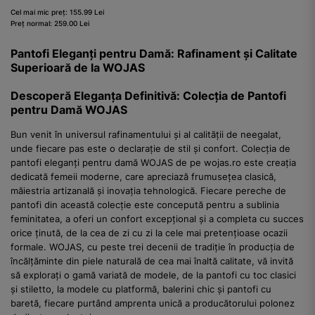
Cel mai mic preț: 155.99 Lei
Preț normal: 259.00 Lei
Pantofi Eleganți pentru Damă: Rafinament și Calitate
Superioară de la WOJAS
Descoperă Eleganța Definitivă: Colecția de Pantofi
pentru Damă WOJAS
Bun venit în universul rafinamentului și al calității de neegalat,
unde fiecare pas este o declarație de stil și confort. Colecția de
pantofi eleganți pentru damă WOJAS de pe wojas.ro este creația
dedicată femeii moderne, care apreciază frumusețea clasică,
măiestria artizanală și inovația tehnologică. Fiecare pereche de
pantofi din această colecție este concepută pentru a sublinia
feminitatea, a oferi un confort excepțional și a completa cu succes
orice ținută, de la cea de zi cu zi la cele mai pretențioase ocazii
formale. WOJAS, cu peste trei decenii de tradiție în producția de
încălțăminte din piele naturală de cea mai înaltă calitate, vă invită
să explorați o gamă variată de modele, de la pantofi cu toc clasici
și stiletto, la modele cu platformă, balerini chic și pantofi cu
baretă, fiecare purtând amprenta unică a producătorului polonez