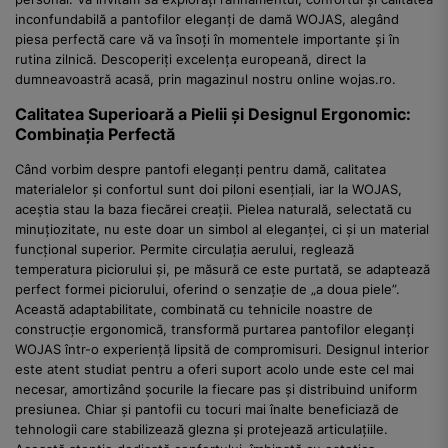
inconfundabilă a pantofilor eleganți de damă WOJAS, alegând
piesa perfectă care vă va însoți în momentele importante și în
rutina zilnică. Descoperiți excelența europeană, direct la
dumneavoastră acasă, prin magazinul nostru online wojas.ro.
Calitatea Superioară a Pielii și Designul Ergonomic:
Combinația Perfectă
Când vorbim despre pantofi eleganți pentru damă, calitatea
materialelor și confortul sunt doi piloni esențiali, iar la WOJAS,
aceștia stau la baza fiecărei creații. Pielea naturală, selectată cu
minuțiozitate, nu este doar un simbol al eleganței, ci și un material
funcțional superior. Permite circulația aerului, reglează
temperatura piciorului și, pe măsură ce este purtată, se adaptează
perfect formei piciorului, oferind o senzație de „a doua piele”.
Această adaptabilitate, combinată cu tehnicile noastre de
construcție ergonomică, transformă purtarea pantofilor eleganți
WOJAS într-o experiență lipsită de compromisuri. Designul interior
este atent studiat pentru a oferi suport acolo unde este cel mai
necesar, amortizând șocurile la fiecare pas și distribuind uniform
presiunea. Chiar și pantofii cu tocuri mai înalte beneficiază de
tehnologii care stabilizează glezna și protejează articulațiile.