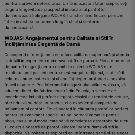
pentru a preveni deteriorarea. Urmând aceste sfaturi simple, veți
asigura longevitatea și aspectul impecabil al pantofilor
dumneavoastră eleganți WOJAS, transformând fiecare pereche
într-o investiție pe termen lung în stilul și confortul
dumneavoastră.
WOJAS: Angajamentul pentru Calitate și Stil în
Încălțămintea Elegantă de Damă
Descoperiți diferența pe care o face calitatea superioară și atenția
la detalii în experiența dumneavoastră de purtare. Fiecare pereche
de pantofi eleganți pentru damă din colecția WOJAS este
rezultatul unei pasiuni pentru meșteșugul tradițional, al utilizării
celor mai bune materiale și al unei înțelegeri profunde a nevoilor
femeii moderne. Prin intermediul magazinului online wojas.ro, vă
aducem direct din fabrica noastră din Polonia, o selecție de
modele care îmbină perfect eleganța clasică cu tendințele actuale,
oferindu-vă nu doar un produs, ci o experiență completă de
rafinament și confort. Fie că sunteți în căutarea pantofilor perfecți
pentru un eveniment special, a unei perechi versatile pentru
birou, sau a unui model care să vă completeze garderoba de zi cu
zi, colecția noastră de pantofi eleganți pentru damă vă stă la
dispoziție. Vă invităm să explorați acum întreaga gamă și să alegeți