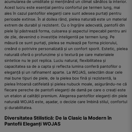
acumularea de umiditate și menținând un climat sănătos la interior.
Acest lucru este esențial pentru confortul pe termen lung, mai
ales în cazul pantofilor eleganți care sunt adesea purtați pentru
perioade extinse. În al doilea rând, pielea naturală este un material
extrem de durabil și rezistent. Cu o îngrijire adecvată, pantofii din
piele își păstrează forma, culoarea și aspectul impecabil pentru ani
de zile, devenind o investiție inteligentă pe termen lung. Pe
măsură ce sunt purtați, pielea se mulează pe forma piciorului,
creând o potrivire personalizată și un confort sporit. Estetic, pielea
naturală oferă o profunzime și o textură pe care materialele
sintetice nu le pot replica. Luciu natural, flexibilitatea și
capacitatea sa de a capta și reflecta lumina conferă pantofilor o
eleganță și un rafinament aparte. La WOJAS, selectăm doar cele
mai bune tipuri de piele, de la pielea box fină și rezistentă, la
pielea întoarsă catifelată și pielea nubuck moale, asigurându-ne că
fiecare pereche de pantofi eleganți de damă pe care o creați este
un etalon al calității premium. Alegerea pantofilor eleganți din piele
naturală WOJAS este, așadar, o decizie care îmbină stilul, confortul
și durabilitatea.
Diversitatea Stilistică: De la Clasic la Modern în
Pantofii Eleganți WOJAS