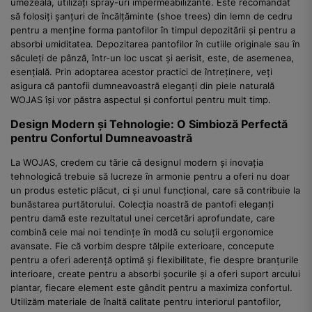
umezeală, utilizați spray-uri impermeabilizante. Este recomandat
să folosiți șanțuri de încălțăminte (shoe trees) din lemn de cedru
pentru a menține forma pantofilor în timpul depozitării și pentru a
absorbi umiditatea. Depozitarea pantofilor în cutiile originale sau în
săculeți de pânză, într-un loc uscat și aerisit, este, de asemenea,
esențială. Prin adoptarea acestor practici de întreținere, veți
asigura că pantofii dumneavoastră eleganți din piele naturală
WOJAS își vor păstra aspectul și confortul pentru mult timp.
Design Modern și Tehnologie: O Simbioză Perfectă
pentru Confortul Dumneavoastră
La WOJAS, credem cu tărie că designul modern și inovația
tehnologică trebuie să lucreze în armonie pentru a oferi nu doar
un produs estetic plăcut, ci și unul funcțional, care să contribuie la
bunăstarea purtătorului. Colecția noastră de pantofi eleganți
pentru damă este rezultatul unei cercetări aprofundate, care
combină cele mai noi tendințe în modă cu soluții ergonomice
avansate. Fie că vorbim despre tălpile exterioare, concepute
pentru a oferi aderență optimă și flexibilitate, fie despre branțurile
interioare, create pentru a absorbi șocurile și a oferi suport arcului
plantar, fiecare element este gândit pentru a maximiza confortul.
Utilizăm materiale de înaltă calitate pentru interiorul pantofilor,