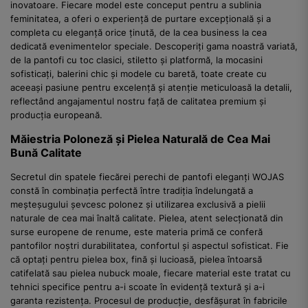
inovatoare. Fiecare model este conceput pentru a sublinia
feminitatea, a oferi o experiență de purtare excepțională și a
completa cu eleganță orice ținută, de la cea business la cea
dedicată evenimentelor speciale. Descoperiți gama noastră variată,
de la pantofi cu toc clasici, stiletto și platformă, la mocasini
sofisticați, balerini chic și modele cu baretă, toate create cu
aceeași pasiune pentru excelență și atenție meticuloasă la detalii,
reflectând angajamentul nostru față de calitatea premium și
producția europeană.
Măiestria Poloneză și Pielea Naturală de Cea Mai
Bună Calitate
Secretul din spatele fiecărei perechi de pantofi eleganți WOJAS
constă în combinația perfectă între tradiția îndelungată a
meșteșugului șevcesc polonez și utilizarea exclusivă a pielii
naturale de cea mai înaltă calitate. Pielea, atent selecționată din
surse europene de renume, este materia primă ce conferă
pantofilor noștri durabilitatea, confortul și aspectul sofisticat. Fie
că optați pentru pielea box, fină și lucioasă, pielea întoarsă
catifelată sau pielea nubuck moale, fiecare material este tratat cu
tehnici specifice pentru a-i scoate în evidență textură și a-i
garanta rezistența. Procesul de producție, desfășurat în fabricile