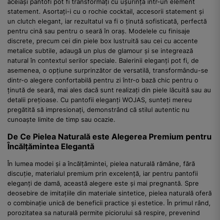
aceiași pantofi pot fi transformați cu ușurință într-un element
statement. Asortați-i cu o rochie cocktail, accesorii statement și
un clutch elegant, iar rezultatul va fi o ținută sofisticată, perfectă
pentru cină sau pentru o seară în oraș. Modelele cu finisaje
discrete, precum cei din piele box lustruită sau cei cu accente
metalice subtile, adaugă un plus de glamour și se integrează
natural în contextul serilor speciale. Balerinii eleganți pot fi, de
asemenea, o opțiune surprinzător de versatilă, transformându-se
dintr-o alegere confortabilă pentru zi într-o bază chic pentru o
ținută de seară, mai ales dacă sunt realizați din piele lăcuită sau au
detalii prețioase. Cu pantofii eleganți WOJAS, sunteți mereu
pregătită să impresionați, demonstrând că stilul autentic nu
cunoaște limite de timp sau ocazie.
De Ce Pielea Naturală este Alegerea Premium pentru
Încălțămintea Elegantă
În lumea modei și a încălțămintei, pielea naturală rămâne, fără
discuție, materialul premium prin excelență, iar pentru pantofii
eleganți de damă, această alegere este și mai pregnantă. Spre
deosebire de imitațiile din materiale sintetice, pielea naturală oferă
o combinație unică de beneficii practice și estetice. În primul rând,
porozitatea sa naturală permite piciorului să respire, prevenind