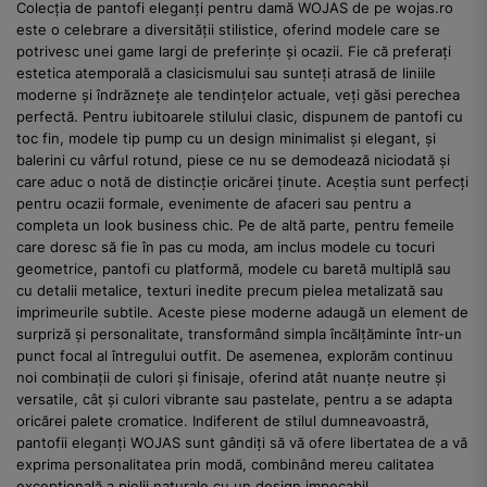
Colecția de pantofi eleganți pentru damă WOJAS de pe wojas.ro
este o celebrare a diversității stilistice, oferind modele care se
potrivesc unei game largi de preferințe și ocazii. Fie că preferați
estetica atemporală a clasicismului sau sunteți atrasă de liniile
moderne și îndrăznețe ale tendințelor actuale, veți găsi perechea
perfectă. Pentru iubitoarele stilului clasic, dispunem de pantofi cu
toc fin, modele tip pump cu un design minimalist și elegant, și
balerini cu vârful rotund, piese ce nu se demodează niciodată și
care aduc o notă de distincție oricărei ținute. Aceștia sunt perfecți
pentru ocazii formale, evenimente de afaceri sau pentru a
completa un look business chic. Pe de altă parte, pentru femeile
care doresc să fie în pas cu moda, am inclus modele cu tocuri
geometrice, pantofi cu platformă, modele cu baretă multiplă sau
cu detalii metalice, texturi inedite precum pielea metalizată sau
imprimeurile subtile. Aceste piese moderne adaugă un element de
surpriză și personalitate, transformând simpla încălțăminte într-un
punct focal al întregului outfit. De asemenea, explorăm continuu
noi combinații de culori și finisaje, oferind atât nuanțe neutre și
versatile, cât și culori vibrante sau pastelate, pentru a se adapta
oricărei palete cromatice. Indiferent de stilul dumneavoastră,
pantofii eleganți WOJAS sunt gândiți să vă ofere libertatea de a vă
exprima personalitatea prin modă, combinând mereu calitatea
excepțională a pielii naturale cu un design impecabil.