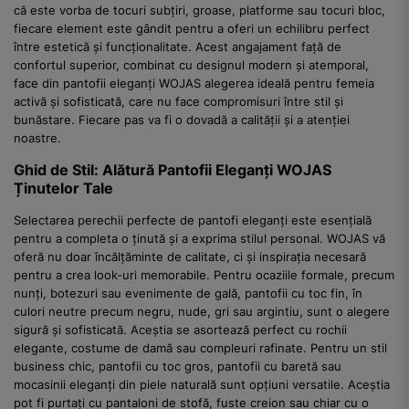
că este vorba de tocuri subțiri, groase, platforme sau tocuri bloc,
fiecare element este gândit pentru a oferi un echilibru perfect
între estetică și funcționalitate. Acest angajament față de
confortul superior, combinat cu designul modern și atemporal,
face din pantofii eleganți WOJAS alegerea ideală pentru femeia
activă și sofisticată, care nu face compromisuri între stil și
bunăstare. Fiecare pas va fi o dovadă a calității și a atenției
noastre.
Ghid de Stil: Alătură Pantofii Eleganți WOJAS
Ținutelor Tale
Selectarea perechii perfecte de pantofi eleganți este esențială
pentru a completa o ținută și a exprima stilul personal. WOJAS vă
oferă nu doar încălțăminte de calitate, ci și inspirația necesară
pentru a crea look-uri memorabile. Pentru ocaziile formale, precum
nunți, botezuri sau evenimente de gală, pantofii cu toc fin, în
culori neutre precum negru, nude, gri sau argintiu, sunt o alegere
sigură și sofisticată. Aceștia se asortează perfect cu rochii
elegante, costume de damă sau compleuri rafinate. Pentru un stil
business chic, pantofii cu toc gros, pantofii cu baretă sau
mocasinii eleganți din piele naturală sunt opțiuni versatile. Aceștia
pot fi purtați cu pantaloni de stofă, fuste creion sau chiar cu o