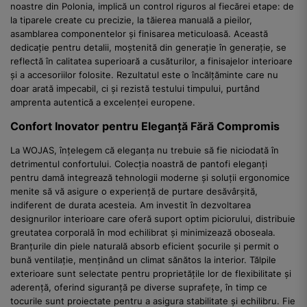
noastre din Polonia, implică un control riguros al fiecărei etape: de
la tiparele create cu precizie, la tăierea manuală a pieilor,
asamblarea componentelor și finisarea meticuloasă. Această
dedicație pentru detalii, moștenită din generație în generație, se
reflectă în calitatea superioară a cusăturilor, a finisajelor interioare
și a accesoriilor folosite. Rezultatul este o încălțăminte care nu
doar arată impecabil, ci și rezistă testului timpului, purtând
amprenta autentică a excelenței europene.
Confort Inovator pentru Eleganță Fără Compromis
La WOJAS, înțelegem că eleganța nu trebuie să fie niciodată în
detrimentul confortului. Colecția noastră de pantofi eleganți
pentru damă integrează tehnologii moderne și soluții ergonomice
menite să vă asigure o experiență de purtare desăvârșită,
indiferent de durata acesteia. Am investit în dezvoltarea
designurilor interioare care oferă suport optim piciorului, distribuie
greutatea corporală în mod echilibrat și minimizează oboseala.
Branțurile din piele naturală absorb eficient șocurile și permit o
bună ventilație, menținând un climat sănătos la interior. Tălpile
exterioare sunt selectate pentru proprietățile lor de flexibilitate și
aderență, oferind siguranță pe diverse suprafețe, în timp ce
tocurile sunt proiectate pentru a asigura stabilitate și echilibru. Fie