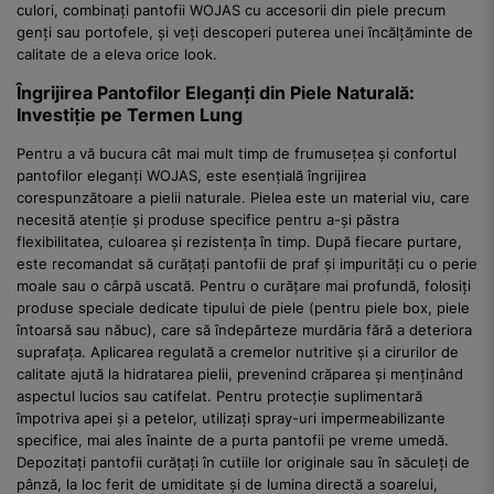
culori, combinați pantofii WOJAS cu accesorii din piele precum
genți sau portofele, și veți descoperi puterea unei încălțăminte de
calitate de a eleva orice look.
Îngrijirea Pantofilor Eleganți din Piele Naturală:
Investiție pe Termen Lung
Pentru a vă bucura cât mai mult timp de frumusețea și confortul
pantofilor eleganți WOJAS, este esențială îngrijirea
corespunzătoare a pielii naturale. Pielea este un material viu, care
necesită atenție și produse specifice pentru a-și păstra
flexibilitatea, culoarea și rezistența în timp. După fiecare purtare,
este recomandat să curățați pantofii de praf și impurități cu o perie
moale sau o cârpă uscată. Pentru o curățare mai profundă, folosiți
produse speciale dedicate tipului de piele (pentru piele box, piele
întoarsă sau năbuc), care să îndepărteze murdăria fără a deteriora
suprafața. Aplicarea regulată a cremelor nutritive și a cirurilor de
calitate ajută la hidratarea pielii, prevenind crăparea și menținând
aspectul lucios sau catifelat. Pentru protecție suplimentară
împotriva apei și a petelor, utilizați spray-uri impermeabilizante
specifice, mai ales înainte de a purta pantofii pe vreme umedă.
Depozitați pantofii curățați în cutiile lor originale sau în săculeți de
pânză, la loc ferit de umiditate și de lumina directă a soarelui,