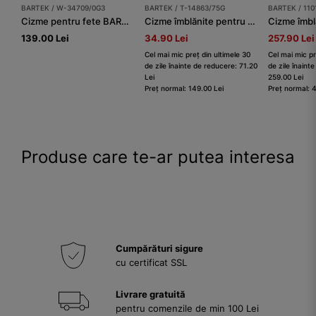
BARTEK / W-34709/0G3
BARTEK / T-14863/75G
BARTEK / 110
Cizme pentru fete BARTEK W-34709/0G3, maro
Cizme îmblănite pentru fete BARTEK T-14863/75G,maro
139.00 Lei
34.90 Lei
257.90 Lei
Cel mai mic preț din ultimele 30
Cel mai mic pr
de zile înainte de reducere: 71.20
de zile înaint
Lei
259.00 Lei
Preț normal: 149.00 Lei
Preț normal: 
Produse care te-ar putea interesa
Cumpărături sigure
cu certificat SSL
Livrare gratuită
pentru comenzile de min 100 Lei