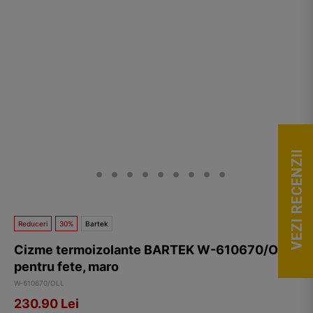
VEZI RECENZII
Reduceri
30%
Bartek
Cizme termoizolante BARTEK W-610670/OLL,
pentru fete, maro
W-610670/OLL
230.90
Lei