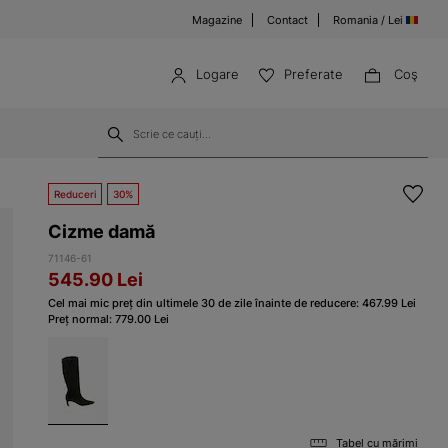
Magazine
Contact
Romania / Lei
Logare
Preferate
Coş
Reduceri
30%
Cizme damă
71146-61
545.90
Lei
Cel mai mic preț din ultimele 30 de zile înainte de reducere:
467.99
Lei
Preț normal:
779.00
Lei
Tabel cu mărimi