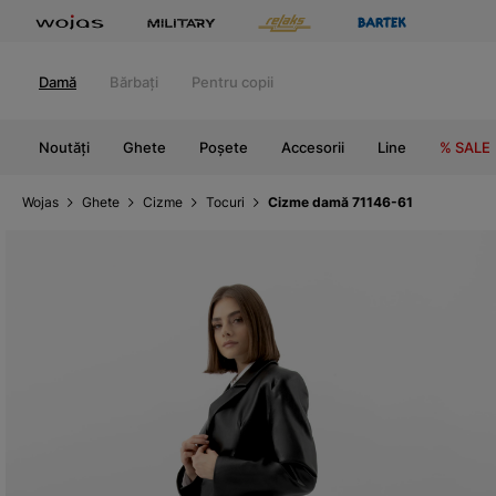
Damă
Bărbați
Pentru copii
Noutăți
Ghete
Poșete
Accesorii
Line
% SALE
Wojas
Ghete
Cizme
Tocuri
Cizme damă 71146-61