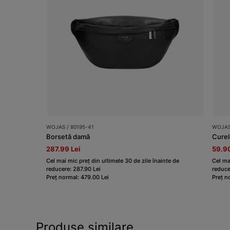
WOJAS / 80195-41
WOJAS 
Borsetă damă
Curel
287.99 Lei
59.90
Cel mai mic preț din ultimele 30 de zile înainte de
Cel ma
reducere: 287.90 Lei
reduce
Preț normal: 479.00 Lei
Preț n
Produse similare