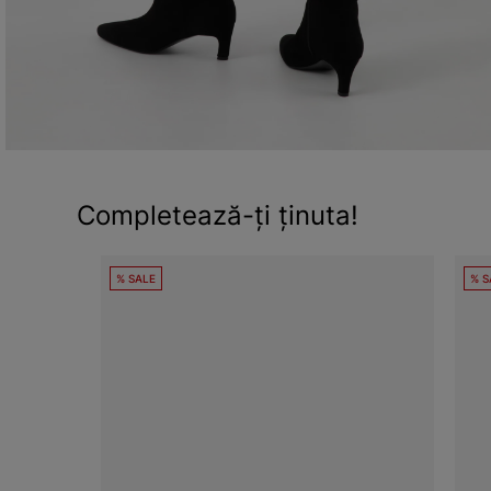
Completează-ți ținuta!
% SALE
% S